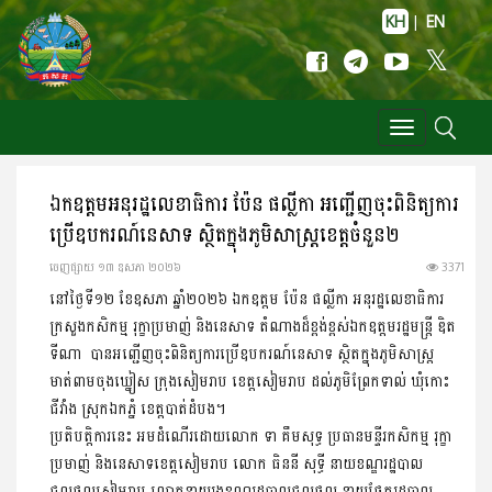
KH
|
EN
Toggle
navigation
ឯកឧត្តមអនុរដ្ឋលេខាធិការ ប៉ែន ផល្លីកា អញ្ជើញចុះពិនិត្យការ
ប្រើឧបករណ៍នេសាទ ស្ថិតក្នុងភូមិសាស្រ្តខេត្តចំនួន២
ចេញ​ផ្សាយ​ ១៣ ឧសភា ២០២៦
3371
នៅថ្ងៃទី១២ ខែឧសភា ឆ្នាំ២០២៦ ឯកឧត្ដម ប៉ែន ផល្លីកា អនុរដ្ឋលេខាធិការ
ក្រសួងកសិកម្ម រុក្ខាប្រមាញ់ និងនេសាទ តំណាងដ៏ខ្ពង់ខ្ពស់ឯកឧត្ដមរដ្ឋមន្ត្រី ឌិត
ទីណា បានអញ្ជើញចុះពិនិត្យការប្រើឧបករណ៍នេសាទ ស្ថិតក្នុងភូមិសាស្ត្រ
មាត់ពាមចុងឃ្នៀស ក្រុងសៀមរាប ខេត្តសៀមរាប ដល់ភូមិព្រែកទាល់ ឃុំកោះ
ជីវាំង ស្រុកឯកភ្នំ ខេត្តបាត់ដំបង។
ប្រតិបត្តិការនេះ អមដំណើរដោយលោក ទា គឹមសុទ្ធ ប្រធានមន្ទីរកសិកម្ម រុក្ខា
ប្រមាញ់ និងនេសាទខេត្តសៀមរាប លោក ធិននី សុទ្ធី នាយខណ្ឌរដ្ឋបាល
ជលផលសៀមរាប លោកនាយរងខណ្ឌរដ្ឋបាលជលផល នាយផ្នែករដ្ឋបាល