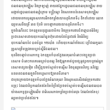
ជលផលចុងឃ្នៀស និងក្រឡាញ់ នាយរងផ្នែករដ្ឋបាលជលផលចុងឃ្នៀស នាយ
សង្កាត់រដ្ឋបាលជលផលភ្នំក្រោម មន្ត្រីខណ្ឌ និងសហគមន៍នេសាទចុងឃ្នៀស
ដោយមានការចូលរួមសហការពីកងកម្លាំងយោធភូមិភាគទី៤ ដឹកនាំដោយ លោក
ឧត្តមសេនីយត្រី អាន ប៊ុនទិ មេបញ្ជាការរងយោធភូមិភាគទី៤។
ក្នុងដំណើរនេះ ឯកឧត្តមអនុរដ្ឋលេខាធិការ និងក្រុមការងារជំនាញបានពិនិត្យ
ប្រជានេសាទដោយឧបករណ៍អួនហ៊ុមដោយដៃចំនួន៦វង់ និងពិនិត្យ
ឧបករណ៍លបរ៉ាវ បានចំនួន ១២របាំង ហើយឧបករណ៍ទាំងនេះ ប្រើជាលក្ខណៈ
គ្រួសារត្រឹមត្រូវតាមច្បាប់ស្តីពីជលផល។
មុននឹងបញ្ចប់បេសកកម្ម ឯកឧត្តមក៏បានថ្លែងអរគុណចំពោះបងប្អូនប្រជា
នេសាទ ចំពោះការគោរពច្បាប់បានល្អ និងឱ្យពួកគាត់ជួយផ្សព្វផ្សាយបន្តដល់អ្នក
នេសាទផ្សេងទៀត ដើម្បីជួយទប់ស្កាត់បទល្មើស និងចូលរួមអភិរក្ស អភិវឌ្ឍ
ធនធានជលផលក្នុងបឹងទន្លេសាបឱ្យមានចីរភាព។
ជាចុងក្រោយឯកឧត្តមក៏បានថ្លែងអំណរគុណ និងសូមសរសើរដល់ក្រុមការងារ
ចម្រុះ ដែលជានិច្ចកាលតែងតែខិតខំប្រឹងប្រែងទប់ស្កាត់បទល្មើសជលផលបាន
យ៉ាងសកម្មដូចភ្លៀងរលឹម ជាពិសេសកងកម្លាំងប្រដាប់អាវុធ ដែលតែងតែចុះ
ល្បាតជាប្រចាំផងដែរ៕