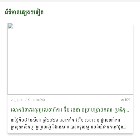
ព័ត៌មានផ្សេងៗទៀត
ចេញ​ផ្សាយ​ ៨ សីហា ២០២៦
109
លោកជំទាវអនុរដ្ឋលេខាធិការ អ៊ឹម រចនា ជម្រាបប្រាប់គណៈប្រតិភូនាវាសន្តិភាពមេគង្គ-ឡានឆាង ថា៖ «សន្តិភាព ជាគ្រឹះដ៏សំខាន់នៃការអភិរក្សសត្វផ្សោតនៅកម្ពុជា»
នាថ្ងៃទី០៨ ខែសីហា ឆ្នាំ២០២៦ លោកជំទាវ អ៊ឹម រចនា អនុរដ្ឋលេខាធិការ
ក្រសួងកសិកម្ម រុក្ខាប្រមាញ់ និងនេសាទ បានទទួលស្វាគមន៍យ៉ាងកក់ក្តៅជូន
ចំពោះគណៈប្រតិភូ នៃ «គម្រោងនាវាសន្តិភាពមេគង្គ-ឡានឆាង...