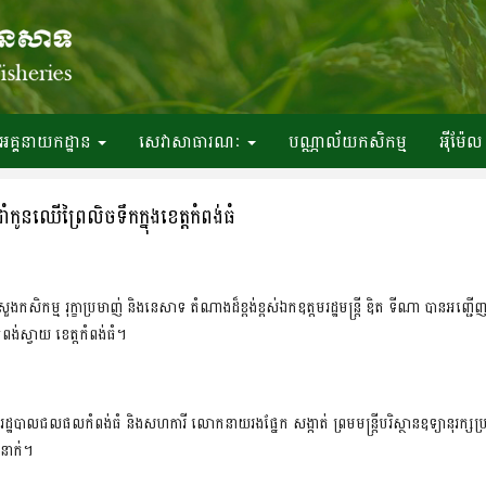
អគ្គនាយកដ្ឋាន
សេវាសាធារណៈ
បណ្ណាល័យកសិកម្ម
អ៉ីម៉ែល
ាំកូនឈើព្រៃលិចទឹកក្នុងខេត្តកំពង់ធំ
សួងកសិកម្ម រុក្ខាប្រមាញ់ និងនេសាទ តំណាងដ៏ខ្ពង់ខ្ពស់ឯកឧត្ដមរដ្ឋមន្ត្រី ឌិត ទីណា បានអញ
ពង់ស្វាយ ខេត្តកំពង់ធំ។
ដ្ឋបាលជលផលកំពង់ធំ និងសហការី លោកនាយរងផ្នែក សង្កាត់ ព្រមមន្ត្រីបរិស្ថានឧទ្យានុរក
០នាក់។