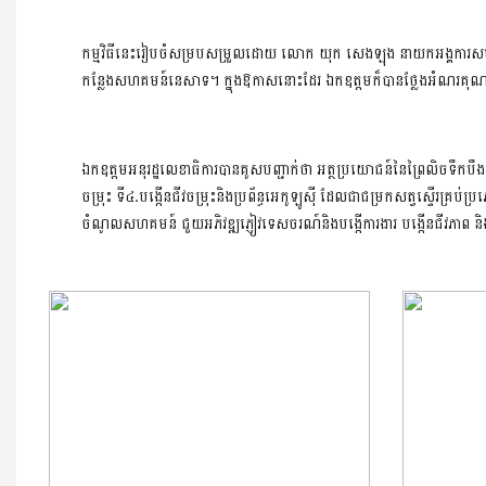
កម្មវិធីនេះរៀបចំសម្របសម្រួលដោយ លោក យុក សេងឡុង នាយកអង្គការសម្ព័ន្ធ
កន្លែងសហគមន៍នេសាទ។ ក្នុងឱកាសនោះដែរ ឯកឧត្ដមក៏បានថ្លែងអំណរគុណជំនាញ
ឯកឧត្តមអនុរដ្ឋលេខាធិការបានគូសបញ្ជាក់ថា អត្ថប្រយោជន៍នៃព្រៃលិចទឹកបឹង
ចម្រុះ ទី៤.បង្កើនជីវចម្រុះនិងប្រព័ន្ធអេកូឡូស៊ី ដែលជាជម្រកសត្វស្ទើរគ្
ចំណូលសហគមន៍ ជួយអភិវឌ្ឍភ្ញៀវទេសចរណ៍និងបង្កើការងារ បង្កើនជីវភាព និង