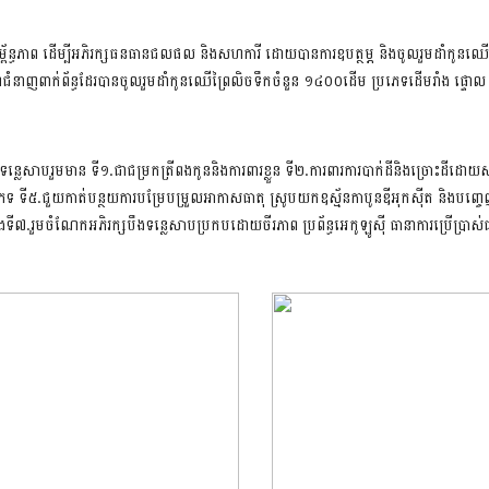
ភាព ដើម្បីអភិរក្សធនធានជលផល និងសហការី ដោយបានការឧបត្ថម្ភ និងចូលរួមដាំកូនឈើពីក្រុ
ពាក់ព័ន្ធដែរបានចូលរួមដាំកូនឈើព្រៃលិចទឹកចំនួន ១៤០០ដើម ប្រភេទដើមរាំង ផ្ទោល ច្រក
ទន្លេសាបរួមមាន ទី១.ជាជម្រកត្រីពងកូននិងការពារខ្លួន ទី២.ការពារការបាក់ដីនិងច្រោះដីដ
រប់ប្រភេទ ទី៥.ជួយកាត់បន្ថយការបម្រែបម្រួលអាកាសធាតុ ស្រូបយកឧស្ម័នកាបូនឌីអុកស៊ីត និងបញ
ទី៧.រួមចំណែកអភិរក្សបឹងទន្លេសាបប្រកបដោយចីរភាព ប្រព័ន្ធអេកូឡូស៊ី ធានាការប្រើប្រាស