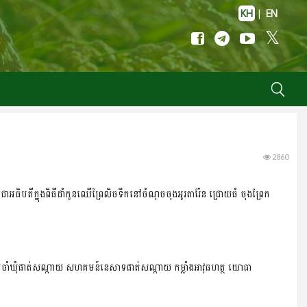
KH
|
EN
2860
្ជើញជាអធិបតីក្នុងពិធីដាំកូនឈើព្រៃលិចទឹកនៅចំណុចចុងអូរតារ៉ែន ជ្រោយធំ ចុងព្រែក
្សប្រចាំឃុំផាត់សណ្ដាយ សហគមន៍នេសាទផាត់សណ្ដាយ កម្លាំងអាវុធហត្ថ យោធា