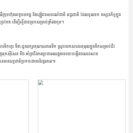
មហ៊ុនអាខ្វាមេគង្គ និងភ្ញៀវទេសចរណ៍ជាតិ អន្តរជាតិ ដែលចូលមក ទស្សនកិច្ចក្នុង
ែង ដើម្បីធ្វើជាជម្រកសម្រាប់ត្រីពងកូន។
ោយសារទឹកហូរ ទី៣.ជួយរក្សាគុណសភាពទឹក ស្រូបយកសារធាតុពុលក្នុងទឹកសម្រាប់ជីវ
្ចេញអុកស៊ីសែន ទី៦.គាំទ្រជីវភាពប្រជាពលរដ្ឋតាមរយ:បង្កើនផលនេសាទ 
់ធនធានធម្មជាតិប្រកបដោយនិរន្តរភាព៕