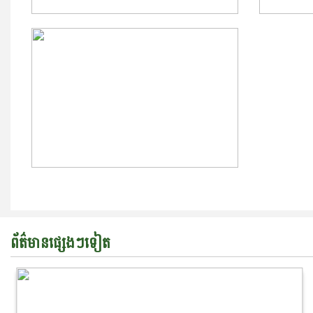
ព័ត៌មានផ្សេងៗទៀត