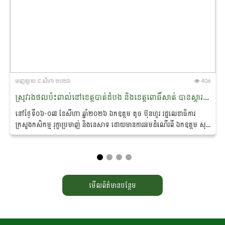
ចេញ​ផ្សាយ​ ៨ សីហា ២០២៦
406
ស្រូវរងផលប៉ះពាល់នៅខេត្តបាត់ដំបង និងខេត្តពោធិ៍សាត់ បានស្តារឡើងវិញក្រោយពីក្រសួងស្ថាប័ន និងអាជ្ញាធរពាក់ព័ន្ធ​អន្តរាគមន៍បូមទឹកសង្គ្រោះ
នៅថ្ងៃទី០៦-០៧ ខែសីហា ឆ្នាំ២០២៦ ឯកឧត្តម តូច ប៊ុនហួរ រដ្ឋ​លេខាធិការ
ក្រសួងកសិកម្ម រុក្ខាប្រមាញ់ និងនេសាទ ដោយ​មាន​ការអមដំណើរពី ឯកឧត្តម សុខ
វិសាល ព្រមទាំងថ្នាក់ដឹកនាំ...
មើលព័ត៌មានបន្ថែម