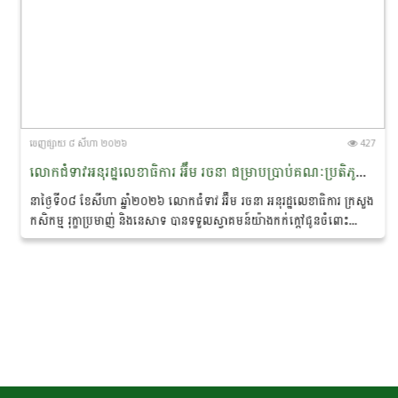
ចេញ​ផ្សាយ​ ៨ សីហា ២០២៦
427
លោកជំទាវអនុរដ្ឋលេខាធិការ អ៊ឹម រចនា ជម្រាបប្រាប់គណៈប្រតិភូនាវាសន្តិភាពមេគង្គ-ឡានឆាង ថា៖ «សន្តិភាព ជាគ្រឹះដ៏សំខាន់នៃការអភិរក្សសត្វផ្សោតនៅកម្ពុជា»
នាថ្ងៃទី០៨ ខែសីហា ឆ្នាំ២០២៦ លោកជំទាវ អ៊ឹម រចនា អនុរដ្ឋលេខាធិការ ក្រសួង
កសិកម្ម រុក្ខាប្រមាញ់ និងនេសាទ បានទទួលស្វាគមន៍យ៉ាងកក់ក្តៅជូនចំពោះ
គណៈប្រតិភូ នៃ «គម្រោងនាវាសន្តិភាពមេគង្គ-ឡានឆាង...