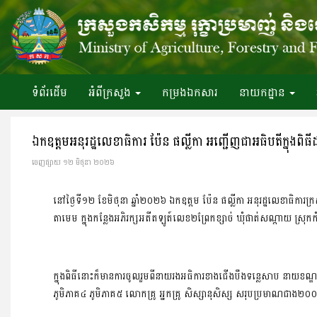
ទំព័រ​ដើម
អំពី​ក្រសួង
កម្រងឯកសារ
នាយកដ្ឋាន
ឯកឧត្តមអនុរដ្ឋលេខាធិការ ប៉ែន ផល្លីកា អញ្ជើញជាអធិបតីក្នុងពិធីដ
ចេញ​ផ្សាយ​ ១២ មិថុនា ២០២៦
នៅថ្ងៃទី១២ ខែមិថុនា ឆ្នាំ២០២៦ ឯកឧត្ដម ប៉ែន ផល្លីកា អនុរដ្ឋលេខាធិការក្រ
តាមេម ក្នុងកន្លែងអភិរក្សអតីតឡូត៍លេខ២ព្រែកខ្សាច់ ឃុំផាត់សណ្តាយ ស្រុកកំ
ក្នុងពិធីនោះក៏មានការចូលរួមពីនាយរងអធិការខាងជើងបឹងទន្លេសាប នាយខណ្ឌរ
ភូមិភាគ៤ ភូមិភាគ៥ លោកគ្រូ អ្នកគ្រូ សិស្សានុសិស្ស សរុបប្រមាណជាង២០