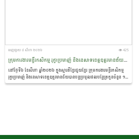
ចេញ​ផ្សាយ​ ៨ សីហា ២០២៦
425
ក្រុមការងារមន្ទីរកសិកម្ម រុក្ខាប្រមាញ់ និងនេសាទខេត្តឧត្តរមានជ័យបានបន្តប្រមូលផលបន្លែ ជូនដល់ប្រជាពលរដ្ឋភៀសសឹកនិងសិស្សានុសិស្សកំពុងស្នាក់នៅបណ្តុះអាសន្ននៅភូមិស្រះកែវ ឃុំពង្រ ស្រុកចុងកាល់
នៅថ្ងៃទី៦ ខែសីហា ឆ្នាំ២០២៦ ក្នុងស្មារតីខ្មែរជួយខ្មែរ ក្រុមការងារមន្ទីរកសិកម្ម
រុក្ខាប្រមាញ់ និងនេសាទខេត្តឧត្តរមានជ័យបានបន្តប្រមូលផលបន្លែត្រកួនចំនួន ១
១០០គីឡូក្រាម...