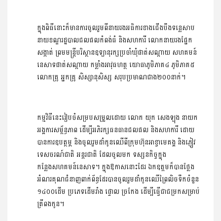
ក្នុងពិធីនោះក៏មានការចូលរួមពីនាយរងអធិការខាងជើងបឹងទន្លេសាប 
នាយខណ្ឌរដ្ឋបាលជលផលកំពង់ធំ និងសហការី លោកនាយរងផ្នែក 
សង្កាត់ ព្រមមន្ត្រីបរិស្ថានឧទ្យានុរក្សប្រចាំឃុំផាត់សណ្ដាយ សហគមន៍
នេសាទផាត់សណ្ដាយ កម្លាំងអាវុធហត្ថ យោធាភូមិភាគ៤ ភូមិភាគ៥ 
លោកគ្រូ អ្នកគ្រូ សិស្សានុសិស្ស សរុបប្រមាណជាង២០០នាក់។
កម្មវិធីនេះរៀបចំសម្របសម្រួលដោយ លោក យុក សេងឡុង នាយក
អង្គការសម្ព័ន្ធភាព ដើម្បីអភិរក្សធនធានជលផល និងសហការី ដោយ
បានការឧបត្ថម្ភ និងចូលរួមដាំកូនឈើពីក្រុមហ៊ុនអាខ្វាមេគង្គ និងភ្ញៀវ
ទេសចរណ៍ជាតិ អន្តរជាតិ ដែលចូលមក ទស្សនកិច្ចក្នុង
កន្លែងសហគមន៍នេសាទ។ ក្នុងឱកាសនោះដែរ ឯកឧត្ដមក៏បានថ្លែង
អំណរគុណជំនាញពាក់ព័ន្ធដែរបានចូលរួមដាំកូនឈើព្រៃលិចទឹកចំនួន 
១៤០០ដើម ប្រភេទដើមរាំង ផ្ទោល ច្រកែង ដើម្បីធ្វើជាជម្រកសម្រាប់
ត្រីពងកូន។