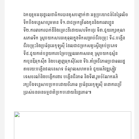
ឯកឧត្តមអនុរដ្ឋលេខាធិការបានគូសបញ្ជាក់ថា អត្ថប្រយោជន៍នៃព្រៃលិច
ទឹកបឹងទន្លេសាបរួមមាន ទី១.ជាជម្រកត្រីពងកូននិងការពារខ្លួន 
ទី២.ការពារការបាក់ដីនិងច្រោះដីដោយសារទឹកហូរ ទី៣.ជួយរក្សាគុណ
សភាពទឹក ស្រូបយកសារធាតុពុលក្នុងទឹកសម្រាប់ជីវចម្រុះ ទី៤.បង្កើន
ជីវចម្រុះនិងប្រព័ន្ធអេកូឡូស៊ី ដែលជាជម្រកសត្វស្ទើរគ្រប់ប្រភេទ 
ទី៥.ជួយកាត់បន្ថយការបម្រែបម្រួលអាកាសធាតុ ស្រូបយកឧស្ម័ន
កាបូនឌីអុកស៊ីត និងបញ្ចេញអុកស៊ីសែន ទី៦.គាំទ្រជីវភាពប្រជាពលរដ្ឋ
តាមរយ:បង្កើនផលនេសាទ ចំណូលសហគមន៍ ជួយអភិវឌ្ឍភ្ញៀវ
ទេសចរណ៍និងបង្កើការងារ បង្កើនជីវភាព និងទី៧.រួមចំណែកអភិ
រក្សបឹងទន្លេសាបប្រកបដោយចីរភាព ប្រព័ន្ធអេកូឡូស៊ី ធានាការប្រើ
ប្រាស់ធនធានធម្មជាតិប្រកបដោយនិរន្តរភាព៕