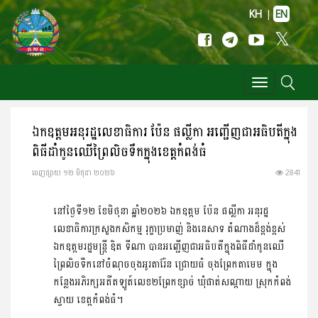
KH
|
EN
Toggle
navigation
ឯកឧត្តមអនុរដ្ឋលេខាធិការ ប៉ែន ផល្លីកា អញ្ជើញជាអធិបតីក្នុង
ពិធីដាំកូនឈើព្រៃលិចទឹកក្នុងខេត្តកំពង់ធំ
ចេញ​ផ្សាយ​ ១២ មិថុនា ២០២៦
2841
នៅថ្ងៃទី១២ ខែមិថុនា ឆ្នាំ២០២៦ ឯកឧត្ដម ប៉ែន ផល្លីកា អនុរដ្ឋ
លេខាធិការក្រសួងកសិកម្ម រុក្ខាប្រមាញ់ និងនេសាទ តំណាងដ៏ខ្ពង់ខ្ពស់
ឯកឧត្ដមរដ្ឋមន្ត្រី ឌិត ទីណា បានអញ្ជើញជាអធិបតីក្នុងពិធីដាំកូនឈើ
ព្រៃលិចទឹកនៅចំណុចចុងអូរតារ៉ែន ជ្រោយធំ ចុងព្រែកតាមេម ក្នុង
កន្លែងអភិរក្សអតីតឡូត៍លេខ២ព្រែកខ្សាច់ ឃុំផាត់សណ្តាយ ស្រុកកំពង់
ស្វាយ ខេត្តកំពង់ធំ។