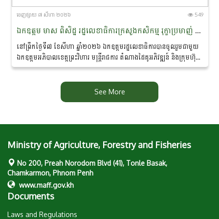
ចេញ​ផ្សាយ​ ៧ សីហា ២០២៦
549
ឯកឧត្តម មាស ពិសិដ្ឋ រដ្ឋលេខាធិការក្រសួងកសិកម្ម រុក្ខាប្រមាញ់ និងនេសាទ បានចូលរួមជាអធិបតីភាពក្នុងពិធីចុះហត្ថលេខាលក់-ទិញផលិតផលកសិកម្មសរីរាង្គ នៅខេត្តព្រះវិហារ
នៅព្រឹកថ្ងៃទី៧ ខែសីហា ឆ្នាំ២០២៦ ឯកឧត្តមរដ្ឋលេខាធិការបានចូលរួមជាមួយ
ឯកឧត្តមអភិបាលខេត្តព្រះវិហារ មន្ត្រីរាជការ តំណាងដៃគូអភិវឌ្ឍន៍ និងក្រុមហ៊ុន
ឯកជន ព្រមទាំងប្រជាកសិករ...
See More
Ministry of Agriculture, Forestry and Fisheries
No 200, Preah Norodom Blvd (41), Tonle Basak,
Chamkarmon, Phnom Penh
www.maff.gov.kh
Documents
Laws and Regulations