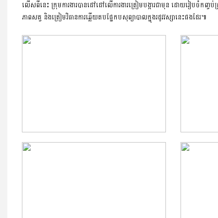
លើសពីនេះ ក្រុមការងារបានដៅដៅលើការងារត្រៀមបង្ការជាមុន ដោយរៀបចំកញ្ចប់គ្រាប់ពូ
ភាពសត្វ និងត្រៀមវិធានការឆ្លើយតបផ្នែកបសុព្យាបាលក្នុងរដូវវស្សានេះផងដែរ៕