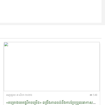
ចេញ​ផ្សាយ​ ៧ សីហា ២០២៦
548
«គម្រោងមេគង្គរីកចម្រើន» ពង្រឹងភាពធន់នឹងការប្រែប្រួល​អាកាស​​ធាតុ និងលើកកម្ពស់ជីវភាពសហគមន៍ជនជាតិភាគតិច នៅខេត្តរតនគិរី និងមណ្ឌលគិរី