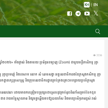
KH
|
EN
3336
សាឆ្នាំ២០២៦» ទាំងផ្ទាល់ និងតាមរយៈប្រព័ន្ធអនឡាញ (Zoom) ជាមួយមន្ទីរកសិកម្ម រុក្ខា
្ម រុក្ខាប្រមាញ់ និងនេសាទ លោក សំ ឆោមសង្ហា អគ្គលេខាធិការរងនៃក្រសួងកសិកម្ម រុក្ខា
នក្សេត្រសាស្ត្រ និងក្រុមលេខាធិការដ្ឋានគ្រប់គ្រងគ្រោះមហន្តរាយប្រចាំក្រសួង
ទាន់ពេលវេលា ដោយមានការត្រៀមបម្រុងរួចជាស្រេចនូវគ្រាប់ពូជដំណាំសម្រាប់ចែកជូន
ដាន វាយតម្លៃស្ថានភាព និងរួមគ្នាឆ្លើយតបឱ្យបានរហ័ស និងមានប្រសិទ្ធភាពខ្ពស់ រាល់