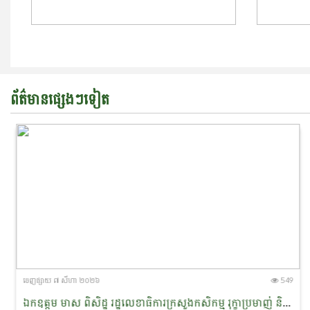
ព័ត៌មានផ្សេងៗទៀត
ចេញ​ផ្សាយ​ ៧ សីហា ២០២៦
549
ឯកឧត្តម មាស ពិសិដ្ឋ រដ្ឋលេខាធិការក្រសួងកសិកម្ម រុក្ខាប្រមាញ់ និងនេសាទ បានចូលរួមជាអធិបតីភាពក្នុងពិធីចុះហត្ថលេខាលក់-ទិញផលិតផលកសិកម្មសរីរាង្គ នៅខេត្តព្រះវិហារ