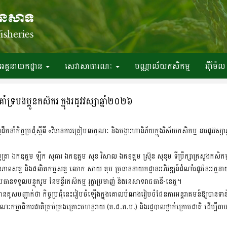
អគ្គនាយកដ្ឋាន
សេវាសាធារណៈ
បណ្ណាល័យកសិកម្ម
អ៉ីម៉ែល
រគាំទ្របងប្អូនកសិករ ក្នុងរដូវវស្សាឆ្នាំ២០២៦
ឹកនាំកិច្ចប្រជុំស្តីពី «វិធានការត្រៀមលក្ខណៈ និងបង្ការហានិភ័យក្នុងវិស័យកសិកម្ម នារដូវវស្
បុត្រា ឯកឧត្តម ឡឹក សុធារ ឯកឧត្តម សុខ វិសាល ឯកឧត្តម ស្រ៊ុន សុខុម ទីប្រឹក្សាក្រសួងកសិកម
ពសត្វ និងផលិតកម្មសត្វ លោក សាយ តុម ប្រធាននាយកដ្ឋានអភិវឌ្ឍន៍ដំណាំរដូវនៃអគ្គនាយកដ្ឋា
ធានទទួលបន្ទុករួម នៃមន្ទីរកសិកម្ម រុក្ខាប្រមាញ់ និងនេសាទរាជធានី-ខេត្ត។
ការ បានគូសបញ្ជាក់ថា កិច្ចប្រជុំនេះរៀបចំឡើងក្នុងគោលបំណងរៀបចំផែនការអន្តរាគមន៍ឱ្យបាន
ៈកម្មាធិការជាតិគ្រប់គ្រងគ្រោះមហន្តរាយ (គ.ជ.គ.ម.) និងរដ្ឋបាលថ្នាក់ក្រោមជាតិ ដើម្បីតាម