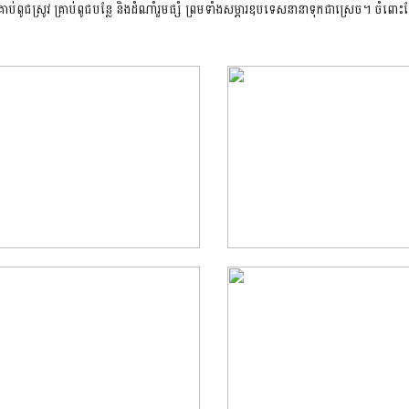
ជស្រូវ គ្រាប់ពូជបន្លែ និងដំណាំរួមផ្សំ ព្រមទាំងសម្ភារឧបទេសនានាទុកជាស្រេច។ ចំពោះផ្នែក