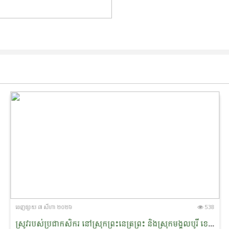
ចេញ​ផ្សាយ​ ៧ សីហា ២០២៦
538
ស្រូវរបស់ប្រជាកសិករ នៅស្រុកព្រះ​នេត្រព្រះ និងស្រុកមង្គលបូរី ខេត្តបន្ទាយមានជ័យ ត្រូវបានអន្តរាគមន៍​សង្គ្រោះ ​​ស្តារ​បានឡើង​វិញស្ទើរទាំងស្រុង