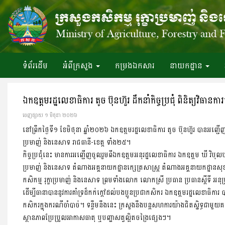
ទំព័រ​ដើម
អំពី​ក្រសួង
កម្រងឯកសារ
នាយកដ្ឋាន
ឯកឧត្តមរដ្ឋលេខាធិការ តូច ប៊ុនហ៊ួរ ដឹកនាំកិច្ចប្រជុំ ពិនិត្យវិធានកា
ចេញ​ផ្សាយ​ ១ មិថុនា ២០២៦
នៅព្រឹកថ្ងៃទី១ ខែមិថុនា ឆ្នាំ២០២៦ ឯកឧត្តមរដ្ឋលេខាធិការ តូច ប៊ុនហ៊ួរ បានអញ្ជើញដ
ប្រមាញ់ និងនេសាទ រាជធានី-ខេត្ត ទាំង២៥។
កិច្ចប្រជុំនេះ មានការអញ្ជើញចូលរួមពីឯកឧត្តមអនុរដ្ឋលេខាធិការ ឯកឧត្តម ឃី វិបុល
ប្រមាញ់ និងនេសាទ តំណាងអគ្គនាយកដ្ឋានក្សេត្រសាស្ត្រ តំណាងអគ្គនាយកដ្ឋានសុខភា
កសិកម្ម រុក្ខាប្រមាញ់ និងនេសាទ ព្រមទាំងលោក លោកស្រី ប្រធាន ប្រធានស្តីទី អនុប្រ
ដើម្បីធានាបាននូវការគាំទ្រដ៏កក់ក្តៅដល់បងប្អូនប្រជាកសិករ ឯកឧត្តមរដ្ឋលេខាធិ
កសិករក្នុងករណីចាំបាច់។ ទន្ទឹមនឹងនេះ ក្រសួងនឹងបន្តសហការយ៉ាងជិតស្និទ្ធជាមួយគណ
ស្ថានភាពប្រែប្រួលអាកាសធាតុ ឬបញ្ហាសត្វល្អិតចង្រៃផ្សេងៗ។