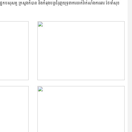
បសុសត្វ ក្រសួងក៏បាន និងកំពុងបន្តជំរុញយុទ្ធនាការចាក់វ៉ាក់សាំងការពារ ថែទាំសុខ