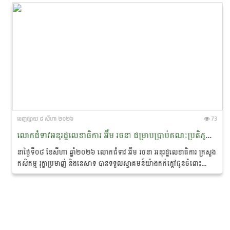
ចេញ​ផ្សាយ​ ៨ សីហា ២០២៦
73
លោកជំទាវអនុរដ្ឋលេខាធិការ អ៊ឹម រចនា ជម្រាបប្រាប់គណៈប្រតិភូនាវាសន្តិភាពមេគង្គ-ឡានឆាង ថា៖ «សន្តិភាព ជាគ្រឹះដ៏សំខាន់នៃការអភិរក្សសត្វផ្សោតនៅកម្ពុជា»
នាថ្ងៃទី០៨ ខែសីហា ឆ្នាំ២០២៦ លោកជំទាវ អ៊ឹម រចនា អនុរដ្ឋលេខាធិការ ក្រសួង
កសិកម្ម រុក្ខាប្រមាញ់ និងនេសាទ បានទទួលស្វាគមន៍យ៉ាងកក់ក្តៅជូនចំពោះ
គណៈប្រតិភូ នៃ «គម្រោងនាវាសន្តិភាពមេគង្គ-ឡានឆាង...