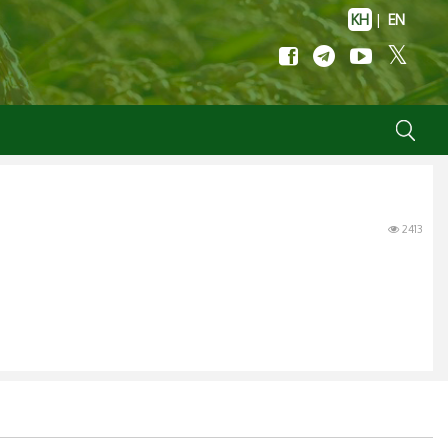
KH
|
EN
2413