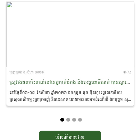
ចេញ​ផ្សាយ​ ៨ សីហា ២០២៦
72
ស្រូវរងផលប៉ះពាល់នៅខេត្តបាត់ដំបង និងខេត្តពោធិ៍សាត់ បានស្តារឡើងវិញក្រោយពីក្រសួងស្ថាប័ន និងអាជ្ញាធរពាក់ព័ន្ធ​អន្តរាគមន៍បូមទឹកសង្គ្រោះ
នៅថ្ងៃទី០៦-០៧ ខែសីហា ឆ្នាំ២០២៦ ឯកឧត្តម តូច ប៊ុនហួរ រដ្ឋ​លេខាធិការ
ក្រសួងកសិកម្ម រុក្ខាប្រមាញ់ និងនេសាទ ដោយ​មាន​ការអមដំណើរពី ឯកឧត្តម សុខ
វិសាល ព្រមទាំងថ្នាក់ដឹកនាំ...
មើលព័ត៌មានបន្ថែម