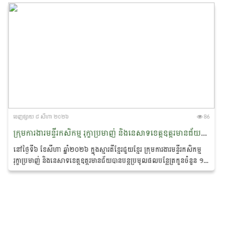
ចេញ​ផ្សាយ​ ៨ សីហា ២០២៦
86
ក្រុមការងារមន្ទីរកសិកម្ម រុក្ខាប្រមាញ់ និងនេសាទខេត្តឧត្តរមានជ័យបានបន្តប្រមូលផលបន្លែ ជូនដល់ប្រជាពលរដ្ឋភៀសសឹកនិងសិស្សានុសិស្សកំពុងស្នាក់នៅបណ្តុះអាសន្ននៅភូមិស្រះកែវ ឃុំពង្រ ស្រុកចុងកាល់
នៅថ្ងៃទី៦ ខែសីហា ឆ្នាំ២០២៦ ក្នុងស្មារតីខ្មែរជួយខ្មែរ ក្រុមការងារមន្ទីរកសិកម្ម
រុក្ខាប្រមាញ់ និងនេសាទខេត្តឧត្តរមានជ័យបានបន្តប្រមូលផលបន្លែត្រកួនចំនួន ១
១០០គីឡូក្រាម...