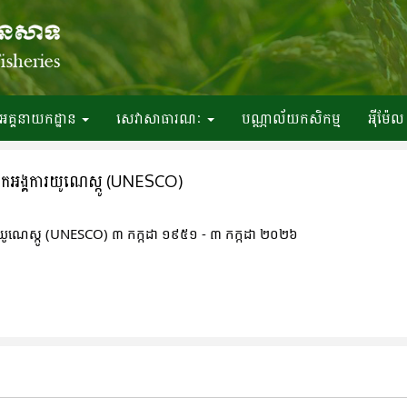
អគ្គនាយកដ្ឋាន
សេវាសាធារណៈ
បណ្ណាល័យកសិកម្ម
អ៉ីម៉ែល
ិកអង្គការយូណេស្កូ (UNESCO)
រយូណេស្កូ (UNESCO) ៣ កក្កដា ១៩៥១ - ៣ កក្កដា ២០២៦