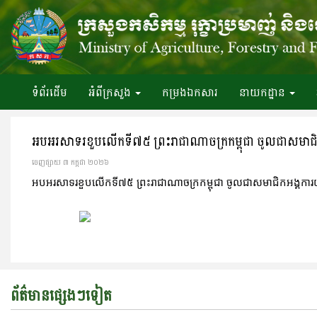
ទំព័រ​ដើម
អំពី​ក្រសួង
កម្រងឯកសារ
នាយកដ្ឋាន
អបអរសាទរខួបលើកទី៧៥ ព្រះរាជាណាចក្រកម្ពុជា ចូលជាសមាជ
ចេញ​ផ្សាយ​ ៣ កក្កដា ២០២៦
អបអរសាទរខួបលើកទី៧៥ ព្រះរាជាណាចក្រកម្ពុជា ចូលជាសមាជិកអង្គកា
ព័ត៌មានផ្សេងៗទៀត