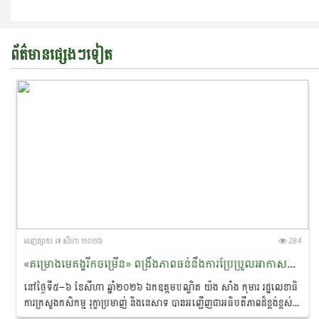
ព័ត៌មានផ្សេងៗទៀត
ចេញ​ផ្សាយ​ ៧ សីហា ២០២៦
284
«គម្រោងមេគង្គរីកចម្រើន» ពង្រឹងភាពធន់នឹងការប្រែប្រួល​អាកាស​​ធាតុ និងលើកកម្ពស់ជីវភាពសហគមន៍ជនជាតិភាគតិច នៅខេត្តរតនគិរី និងមណ្ឌលគិរី
នៅថ្ងៃទី៥–៦ ខែសីហា ឆ្នាំ២០២៦ ឯកឧត្ដមបណ្ឌិត យ៉ង សាំង កុមារ រដ្ឋលេខាធិ
ការក្រសួងកសិកម្ម រុក្ខាប្រមាញ់ និងនេសាទ បាន​អញ្ជើញជាអធិបតីភាពដ៏ខ្ពង់ខ្ពស់
ក្នុង «សិក្ខាសាលាឆ្លុះ​បញ្ចាំង​ការ​សហការគ្នារវាងមន្ត្រីកសិកម្មឃុំ...