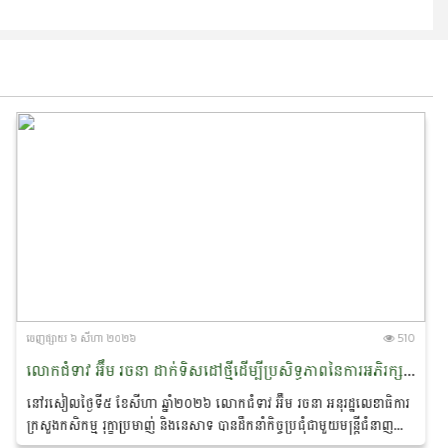
ចេញ​ផ្សាយ​ ៦ សីហា ២០២៦
510
លោកជំទាវ អ៊ឹម រចនា ដាក់ទិសដៅថ្មីដើម្បីប្រសិទ្ធភាពនៃការអភិរក្ស​ផ្សោត​ទន្លេមេគង្គ និងផ្តាំផ្ញើឱ្យឆ្មាំទន្លេយកចិត្តទុកដាក់លើសុវត្ថិភាព​ពេលចេញល្បាតក្នុងរដូវវស្សា
នៅរសៀលថ្ងៃទី៥ ខែសីហា ឆ្នាំ២០២៦ លោកជំទាវ អ៊ឹម រចនា អនុរដ្ឋ​លេខាធិការ
ក្រសួងកសិកម្ម រុក្ខាប្រមាញ់ និងនេសាទ បានដឹកនាំកិច្ចប្រជុំជាមួយមន្ត្រីជំនាញ
ដែលមានលោកបណ្ឌិត...