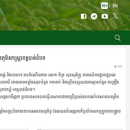
KH
|
EN
ភូមិសាស្ត្រខេត្តបាត់ដំបង
1917
ុក្ខាប្រមាញ់ និងនេសាទ អមដំណើរដោយ លោក មិត្រ សុខសុភ័ក្រ្ត នាយអធិការដ្ឋានរដ្ឋបាល
ារី ដោយមានកម្លាំងសរុបចំនួន ១៣នាក់ និងប្រើមធ្យោបាយកាណូតចំនួន ៣គ្រឿង
រុកឯកភ្នំ ខេត្តបាត់ដំបង។
ងសង្កេតឃើញថា ប្រជានេសាទបានធ្វើនេសាទដោយប្រើប្រាស់ឧបករណ៍នេសាទបានត្រឹម
ម្លាំងចម្រុះនៃកងយោធពលខេមរភូមិន្ទ ដែលបានបំពេញភារកិច្ចយ៉ាងសកម្មក្នុងការបង្រ្កាប