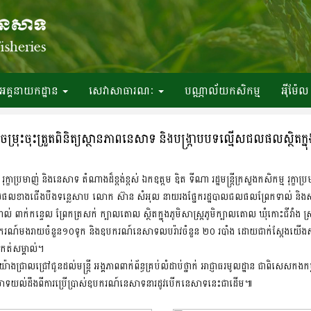
អគ្គនាយកដ្ឋាន
សេវាសាធារណៈ
បណ្ណាល័យកសិកម្ម
អ៉ីម៉ែល
ចម្រុះចុះត្រួតពិនិត្យស្ថានភាពនេសាទ និងបង្រ្កាបបទល្មើសជលផលស្ថិតក្នុង
ម រុក្ខាប្រមាញ់ និងនេសាទ តំណាងដ៏ខ្ពង់ខ្ពស់ ឯកឧត្តម ឌិត ទីណា រដ្ឋមន្ត្រីក្រសួងកសិកម្ម រ
ផលខាងជើងបឹងទន្លេសាប លោក ស៊ាន សំអុល នាយរងផ្នែករដ្ឋបាលជលផលព្រែកទាល់ និងសហក
ទាល់ ពាក់កន្ទេល ព្រែកត្រសក់ ក្បាលតោល ស្ថិតក្នុងភូមិសាស្រ្តភូមិក្បាលតោល ឃុំកោះជីវាំង ស្
ដោយឧបករណ៍មងរាយចំនួន១០ទូក និងឧបករណ៍នេសាទលបរ៉ាវចំនួន ២០ របាំង ដោយជាក់ស្តែងយើ
កត់សម្គាល់។
្រាលជ្រៅជូនដល់មន្រ្តី អង្គភាពពាក់ព័ន្ធគ្រប់លំដាប់ថ្នាក់ អាជ្ញាធរមូលដ្ឋាន ជាពិសេសកងក
សាទយល់ដឹងពីការប្រើប្រាស់ឧបករណ៍នេសាទនារដូវបើកនេសាទនេះជាដើម៕