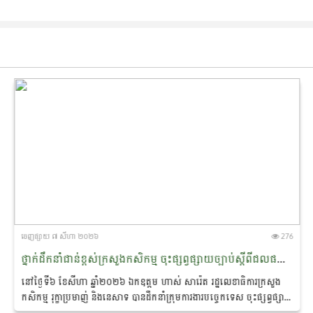
ចេញ​ផ្សាយ​ ៧ សីហា ២០២៦
276
ថ្នាក់ដឹកនាំជាន់ខ្ពស់ក្រសួងកសិកម្ម ចុះផ្សព្វផ្សាយច្បាប់​ស្តី​ពីជលផល និងការប្រើប្រាស់ឧបករណ៍នេសាទស្របច្បាប់ ជូនប្រជាពលរដ្ឋ នៅស្រុកកំពង់លែង ខេត្តកំពង់ឆ្នាំង
នៅថ្ងៃទី៦ ខែសីហា ឆ្នាំ២០២៦ ឯកឧត្តម ហាស់ សារ៉េត រដ្ឋ​លេខា​ធិការ​ក្រសួង
កសិកម្ម រុក្ខាប្រមាញ់ និងនេសាទ បានដឹកនាំ​ក្រុម​ការងារបច្ចេកទេស ចុះផ្សព្វផ្សាយ
ច្បាប់ស្តីពីជលផល...