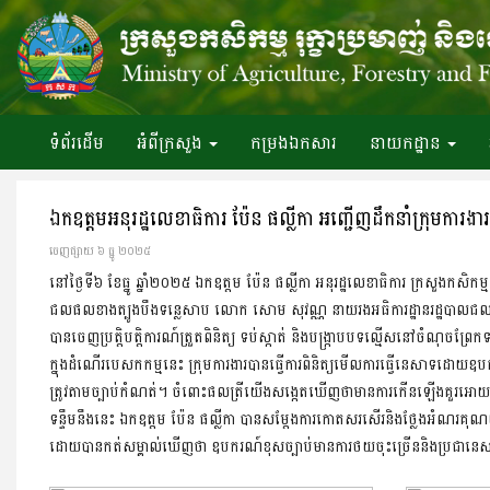
ទំព័រ​ដើម
អំពី​ក្រសួង
កម្រងឯកសារ
នាយកដ្ឋាន
ឯកឧត្តមអនុរដ្ឋលេខាធិការ ប៉ែន ផល្លីកា អញ្ជើញដឹកនាំក្រុមការងារ
ចេញ​ផ្សាយ​ ៦ ធ្នូ ២០២៥
នៅថ្ងៃទី៦ ខែធ្នូ ឆ្នាំ២០២៥ ឯកឧត្តម ប៉ែន ផល្លីកា អនុរដ្ឋលេខាធិការ ក្រសួងកសិកម្
ជលផលខាងត្បូងបឹងទន្លេសាប លោក សោម សុវណ្ណ នាយរងអធិការដ្ឋានរដ្ឋបាលជល
បានចេញប្រត្តិបត្តិការណ៍ត្រួតពិនិត្យ ទប់ស្កាត់ និងបង្រ្កាបបទល្មើសនៅចំណុចព្រែក
ក្នុងដំណើរបេសកកម្មនេះ ក្រុមការងារបានធ្វើការពិនិត្យមើលការធ្វើនេសាទ
ត្រូវតាមច្បាប់កំណត់។ ចំពោះផលត្រីយើងសង្កេតឃើញថាមានការកើនឡើងគួរអោយ
ទន្ទឹមនឹងនេះ ឯកឧត្តម ប៉ែន ផល្លីកា បានសម្តែងការកោតសរសើរនិងថ្លែងអំណរគុណយ៉ាងជ
ដោយបានកត់សម្គាល់ឃើញថា ឧបករណ៍ខុសច្បាប់មានការថយចុះច្រើននិងប្រជានេ