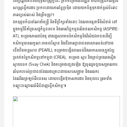
ដើម្បីឆ្លើយតបនឹងយុទ្ធសាស្ត្រថ្មីនេះ គ្រប់គម្រោងអភិវឌ្ឍន៍ ចាំបាច់ត្រូវកែលម្អវិធី
សាស្រ្តធ្វើការងារ ប្រកបដោយភាពច្នៃប្រឌិត ដោយយកចិត្តទុកដាក់ខ្ពស់ចំពោះ
ភាពច្បាស់លាស់ និងត្រឹមត្រូវ។
ឯកឧត្តមក៏បានណែនាំមន្ត្រី និងទីប្រឹក្សាទាំងនោះ ដែលមានតួនាទីដ៏សំខាន់ នៅ
ក្នុងកម្មវិធីគាំទ្រសេដ្ឋកិច្ចជនបទ និងពាណិជ្ជកម្មផលិតផលកសិកម្ម (ASPIRE-
AT), គម្រោងភាពជាដៃគូ រវាងរដ្ឋ​សហគមន៍កសិកម្មនិងវិស័យឯកជនដើម្បី
កសិកម្មមានលក្ខណៈភាតរបរិស្ថាន និងជីវភាពប្រជាជនមានភាពធន់នៅខាង
ជើងបឹងទន្លេសាប (PEARL), គម្រោងបង្កើនភាពធន់នឹងអាកាសធាតុក្នុងខ្សែ
ច្រវាក់តម្លៃកសិកម្មនៅកម្ពុជា (CREA), គម្រោង ស្តារ និងគ្រប់គ្រងអាងស្ទឹង
ស្វាយចេក (Svay Chek) និងគម្រោងផ្សេងទៀត ឱ្យចូលរួមជួយសម្រាលការ
លំបាករបស់ប្រជាជនដែលរងគ្រោះដោយសារសង្ទ្រាម និងពលករ
ដែលវិលត្រឡប់ពីបរទេស ដោយបង្កើតឱកាសការងារ និងមុខរបរ ព្រមទាំង
បណ្តុះបណ្តាលអំពីជំនាញធ្វើកសិកម្ម៕