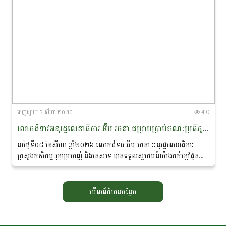
ចេញ​ផ្សាយ​ ៨ សីហា ២០២៦
410
លោកជំទាវអនុរដ្ឋលេខាធិការ អ៊ឹម រចនា ជម្រាបប្រាប់គណៈប្រតិភូនាវាសន្តិភាពមេគង្គ-ឡានឆាង ថា៖ «សន្តិភាព ជាគ្រឹះដ៏សំខាន់នៃការអភិរក្សសត្វផ្សោតនៅកម្ពុជា»
នាថ្ងៃទី០៨ ខែសីហា ឆ្នាំ២០២៦ លោកជំទាវ អ៊ឹម រចនា អនុរដ្ឋលេខាធិការ
ក្រសួងកសិកម្ម រុក្ខាប្រមាញ់ និងនេសាទ បានទទួលស្វាគមន៍យ៉ាងកក់ក្តៅជូន
ចំពោះគណៈប្រតិភូ នៃ «គម្រោងនាវាសន្តិភាពមេគង្គ-ឡានឆាង...
មើលព័ត៌មានបន្ថែម