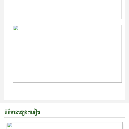
ព័ត៌មានផ្សេងៗទៀត