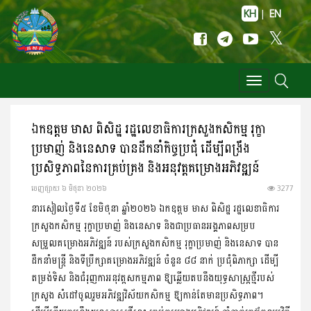
KH
|
EN
Toggle
navigation
ឯកឧត្តម មាស ពិសិដ្ឋ រដ្ឋលេខាធិការក្រសួងកសិកម្ម រុក្ខា
ប្រមាញ់ និងនេសាទ បានដឹកនាំកិច្ចប្រជុំ ដើម្បីពង្រឹង
ប្រសិទ្ធភាពនៃការគ្រប់គ្រង និងអនុវត្តគម្រោងអភិវឌ្ឍន៍
ចេញ​ផ្សាយ​ ៦ មិថុនា ២០២៦
3277
នារសៀលថ្ងៃទី៥ ខែមិថុនា ឆ្នាំ២០២៦ ឯកឧត្តម មាស ពិសិដ្ឋ រដ្ឋលេខាធិការ
ក្រសួងកសិកម្ម រុក្ខាប្រមាញ់ និងនេសាទ និងជាប្រធានអង្គភាពសម្រប
សម្រួលគម្រោងអភិវឌ្ឍន៍ របស់ក្រសួងកសិកម្ម រុក្ខាប្រមាញ់ និងនេសាទ បាន
ដឹកនាំមន្រ្តី និងទីប្រឹក្សាគម្រោងអភិវឌ្ឍន៍ ចំនួន ៨៨ នាក់ ប្រជុំពិភាក្សា ដើម្បី
តម្រង់ទិស និងជំរុញកាអនុវត្តសកម្មភាព ឱ្យឆើ្លយតបនឹងយុទ្ធសាស្ត្រថ្មីរបស់
ក្រសួង សំដៅចូលរួមអភិវឌ្ឍវិស័យកសិកម្ម ឱ្យកាន់តែមានប្រសិទ្ធភាព។