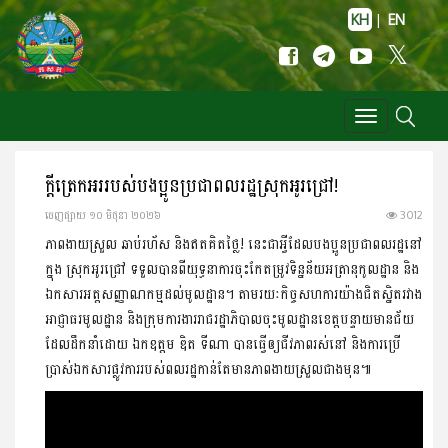
KH
|
EN
Toggle
navigation
ក្តីត្រេកអររបស់បងប្អូនប្រជាពលរដ្ឋស្រុកអូរជ្រៅ!
ចេញ​ផ្សាយ​ ១០ មិថុនា ២០២៦
3012
ភាពងាយស្រួល ឆាប់រហ័ស និងឥតគិតថ្លៃ! នេះជាអ្វីដែលបងប្អូនប្រជាពលរដ្ឋនៅ
ក្នុង ស្រុកអូរជ្រៅ ទទួលបានពីយុទ្ធនាការចុះកែតម្រូវទិន្នន័យអត្រានុកូលដ្ឋាន និង
ឯកសារអត្តសញ្ញាណកម្មដល់មូលដ្ឋាន។ តាមរយៈកិច្ចសហការយ៉ាងជិតស្និតរវាង
អាជ្ញាធរមូលដ្ឋាន និងក្រុមការងាររាជរដ្ឋាភិបាលចុះមូលដ្ឋានខេត្តបន្ទាយមានជ័យ
ដែលដឹកនាំដោយ ឯកឧត្តម ឌិត ទីណា បានធ្វើឲ្យជីវភាពរស់នៅ និងការប្រើ
ប្រាស់ឯកសារផ្លូវការរបស់ពលរដ្ឋកាន់តែមានភាពងាយស្រួលជាងមុន៕