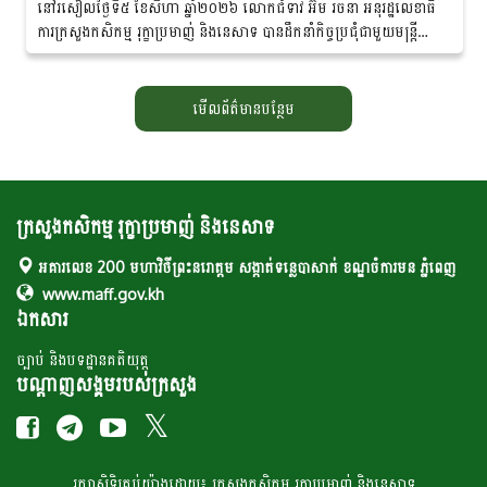
នៅរសៀលថ្ងៃទី៥ ខែសីហា ឆ្នាំ២០២៦ លោកជំទាវ អ៊ឹម រចនា អនុរដ្ឋ​លេខាធិ
ការក្រសួងកសិកម្ម រុក្ខាប្រមាញ់ និងនេសាទ បានដឹកនាំកិច្ចប្រជុំជាមួយមន្ត្រី
ជំនាញ ដែលមានលោកបណ្ឌិត...
មើលព័ត៌មានបន្ថែម
ក្រសួងកសិកម្ម រុក្ខាប្រមាញ់ និងនេសាទ
អគារលេខ 200 មហាវិថីព្រះនរោត្តម សង្កាត់ទន្លេបាសាក់ ខណ្ឌចំការមន ភ្នំពេញ
www.maff.gov.kh
ឯកសារ
ច្បាប់ និងបទដ្ឋានគតិយុត្ត
បណ្តាញសង្គមរបស់ក្រសួង
រក្សា​​សិទ្ធិគ្រប់​​​យ៉ាង​ដោយ៖ ក្រសួង​កសិកម្ម​ រុក្ខា​ប្រមាញ់​ និង​​នេសាទ