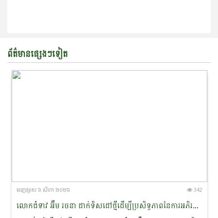
ព័ត៌មានផ្សេងៗទៀត
ចេញ​ផ្សាយ​ ៦ សីហា ២០២៦
342
លោកជំទាវ អ៊ឹម រចនា ដាក់ទិសដៅថ្មីដើម្បីប្រសិទ្ធភាពនៃការអភិរក្ស​ផ្សោត​ទន្លេមេគង្គ និងផ្តាំផ្ញើឱ្យឆ្មាំទន្លេយកចិត្តទុកដាក់លើសុវត្ថិភាព​ពេលចេញល្បាតក្នុងរដូវវស្សា