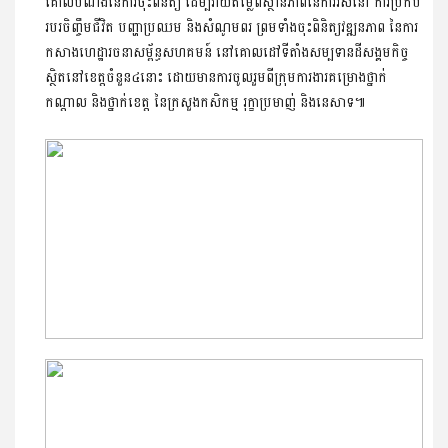
គោលបំណងនៃការចុះពិនិត្យ ដើម្បីវាយតម្លៃពីស្ថានភាពនៃការរស់នៅ ការ​ប្រកប​
របរចិញ្ចឹមជីវិត បញ្ហាប្រឈម និងសំណូមពរ ព្រមទាំងចុះពិនិត្យវឌ្ឍនភាព នៃការ
កសាងហេដ្ឋារចនាសម្ព័ន្ធសហគមន៍ នៅគោលដៅទីតាំងសម្បទានដី​សង្គមកិច្ច
ស្ថិតនៅខេត្តចំនួន៤នោះ ដោយមានការចូលរួមពីក្រុមការងារគម្រោង​ថ្នាក់
កណ្តាល និងថ្នាក់ខេត្ត នៃក្រសួងកសិកម្ម រុក្ខាប្រមាញ់ និងនេសាទ៕