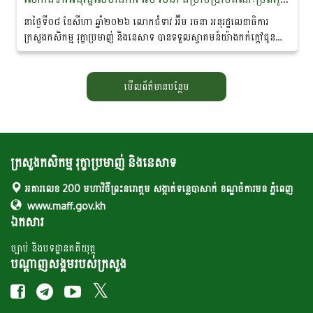
នាថ្ងៃទី០៨ ខែសីហា ឆ្នាំ២០២៦ លោកជំទាវ អ៊ឹម រចនា អនុរដ្ឋលេខាធិការ
ក្រសួងកសិកម្ម រុក្ខាប្រមាញ់ និងនេសាទ បានទទួលស្វាគមន៍យ៉ាងកក់ក្តៅជូន
ចំពោះគណៈប្រតិភូ នៃ «គម្រោងនាវាសន្តិភាពមេគង្គ-ឡានឆាង...
មើលព័ត៌មានបន្ថែម
ក្រសួងកសិកម្ម រុក្ខាប្រមាញ់ និងនេសាទ
អគារលេខ 200 មហាវិថីព្រះនរោត្តម សង្កាត់ទន្លេបាសាក់ ខណ្ឌចំការមន ភ្នំពេញ
www.maff.gov.kh
ឯកសារ
ច្បាប់ និងបទដ្ឋានគតិយុត្ត
បណ្តាញសង្គមរបស់ក្រសួង