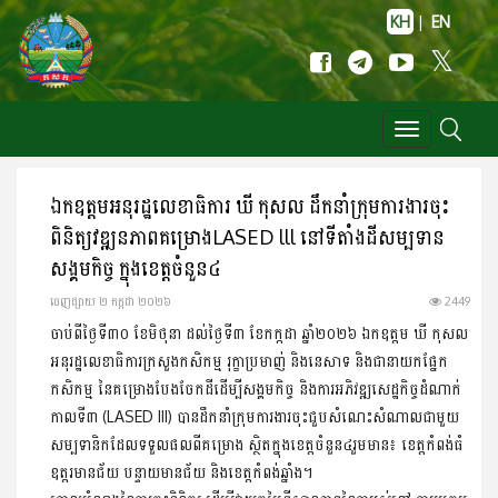
KH
|
EN
Toggle
navigation
ឯកឧត្តមអនុរដ្ឋលេខាធិការ ឃី កុសល ដឹកនាំក្រុមការងារចុះ​
ពិនិត្យ​វឌ្ឍនភាព​គម្រោងLASED lll នៅទីតាំងដីសម្បទាន
សង្គមកិច្ច ក្នុងខេត្តចំនួន៤
ចេញ​ផ្សាយ​ ២ កក្កដា ២០២៦
2449
ចាប់ពីថ្ងៃទី៣០ ខែមិថុនា ដល់ថ្ងៃទី៣ ខែកក្កដា ឆ្នាំ២០២៦ ឯកឧត្ដម ឃី កុសល
អនុរដ្ឋលេខាធិការក្រសួងកសិកម្ម រុក្ខាប្រមាញ់ និងនេសាទ និងជា​នាយក​ផ្នែក
កសិកម្ម នៃគម្រោងបែងចែកដីដើម្បីសង្គមកិច្ច និងការអភិវឌ្ឍ​សេដ្ឋកិច្ច​ដំណាក់
កាលទី៣ (LASED III) បានដឹកនាំក្រុមការងារចុះជួប​សំណេះ​សំណាលជាមួយ
សម្បទានិកដែលទទួលផលពីគម្រោង ស្ថិតក្នុងខេត្ត​ចំនួន៤រួមមាន៖ ខេត្តកំពង់ធំ
ឧត្តរមានជ័យ បន្ទាយមានជ័យ និងខេត្តកំពង់ឆ្នាំង។