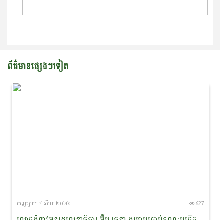
ព័ត៌មានផ្សេងៗទៀត
ចេញ​ផ្សាយ​ ៨ សីហា ២០២៦
627
លោកជំទាវអនុរដ្ឋលេខាធិការ អ៊ឹម រចនា ជម្រាបប្រាប់គណៈប្រតិភូនាវាសន្តិភាពមេគង្គ-ឡានឆាង ថា៖ «សន្តិភាព ជាគ្រឹះដ៏សំខាន់នៃការអភិរក្សសត្វផ្សោតនៅកម្ពុជា»