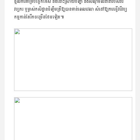
ផ្តល់ការគាំទ្របច្ចេកទេស និងដោះស្រាយបញ្ហា និងសំណូមពរនានារបស់វារី
វប្បករ ឬម្ចាស់កសិដ្ឋានចិញ្ចឹមត្រីឱ្យបានទាន់ពេលវេលា សំដៅឱ្យការធ្វើវារីវប្ប
កម្មកាន់តែរីកចម្រើនថែមទៀត៕