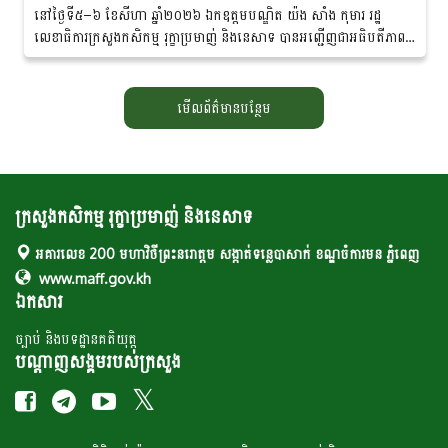
នៅថ្ងៃទី៥–៦ ខែសីហា ឆ្នាំ២០២៦ ឯកឧត្ដមបណ្ឌិត យ៉ង សាំង កុមារ រដ្ឋ
លេខាធិការក្រសួងកសិកម្ម រុក្ខាប្រមាញ់ និងនេសាទ បាន​អញ្ជើញជាអធិបតីភាពដ៏
ខ្ពង់ខ្ពស់ក្នុង «សិក្ខាសាលាឆ្លុះ​បញ្ចាំង​ការ​សហការគ្នារវាងមន្ត្រីកសិកម្មឃុំ...
មើលព័ត៌មានបន្ថែម
ក្រសួងកសិកម្ម រុក្ខាប្រមាញ់ និងនេសាទ
អគារលេខ 200 មហាវិថីព្រះនរោត្តម សង្កាត់ទន្លេបាសាក់ ខណ្ឌចំការមន ភ្នំពេញ
www.maff.gov.kh
ឯកសារ
ច្បាប់ និងបទដ្ឋានគតិយុត្ត
បណ្តាញសង្គមរបស់ក្រសួង