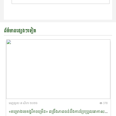
ព័ត៌មានផ្សេងៗទៀត
ចេញ​ផ្សាយ​ ៧ សីហា ២០២៦
378
«គម្រោងមេគង្គរីកចម្រើន» ពង្រឹងភាពធន់នឹងការប្រែប្រួល​អាកាស​​ធាតុ និងលើកកម្ពស់ជីវភាពសហគមន៍ជនជាតិភាគតិច នៅខេត្តរតនគិរី និងមណ្ឌលគិរី