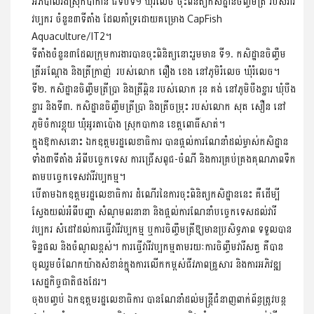
អភិបាលរងស្រុកបាកាន ជំទប់ទី១ ឃុំរំលេច ចុះពិនិត្យកសិដ្ឋានចិញ្ចឹមត្រី របស់វារី
វប្បករ ចំនួន៣ទីតាំង ដែលគាំទ្រដោយគម្រោង CapFish
Aquaculture/IT2។
ទីតាំងចំនួន៣ដែលក្រុមការងារបានចុះពិនិត្យនោះរួមមាន ទី១. កសិដ្ឋានចិញ្ចឹម
ត្រីអណ្តែង និងត្រីក្រាញ់ របស់លោក ពឿង ខេង នៅភូមិរំលេច ឃុំរំលេច។
ទី២. កសិដ្ឋានចិញ្ចឹមត្រីប្រា និងត្រីឆ្ពិន របស់លោក រុន គង់ នៅភូមិបឹងខ្នារ ឃុំបឹង
ខ្នារ និងទី៣. កសិដ្ឋានចិញ្ចឹមត្រីប្រា និងត្រីចម្រុះ របស់លោក សុត សឿន នៅ
ភូមិចំការខ្លុយ ឃុំអូរតាប៉ោង ស្រុកបាកាន ខេត្តពោធិ៍សាត់។
ក្នុងឱកាសនោះ ឯកឧត្តមរដ្ឋលេខាធិការ បានផ្តល់ការណែនាំដល់ម្ចាស់កសិដ្ឋាន
ទាំង៣ទីតាំង អំពីបច្ចេកទេស ការជ្រើសពូជ-ចំណី និងការគ្រប់គ្រងគុណភាពទឹក
តាមបច្ចេកទេសវារីវប្បកម្ម។
បើតាមឯកឧត្តមរដ្ឋលេខាធិការ ដំណើរនៃការចុះពិនិត្យកសិដ្ឋាននេះ គឺដើម្បី
ស្វែងយល់អំពីបញ្ហា សំណូមពរនានា និងផ្តល់ការណែនាំបច្ចេកទេសដល់វារី
វប្បករ សំដៅដល់ការធ្វើវារីវប្បកម្ម ឬការចិញ្ចឹមត្រីឱ្យមានប្រសិទ្ធភាព ទទួលបាន
ទិន្នផល និងចំណូលខ្ពស់។ ការធ្វើវារីវប្បកម្មតាមរយៈការចិញ្ចឹមវារីសត្វ គឺបាន
ចូលរួមចំណែកយ៉ាងសំខាន់ក្នុងការលើកកម្ពស់ជីវភាពគ្រួសារ និងការអភិវឌ្ឍ
សេដ្ឋកិច្ចជាតិផងដែរ។
ចុងបញ្ចប់ ឯកឧត្តមរដ្ឋលេខាធិការ បានណែនាំដល់មន្ត្រីជំនាញពាក់ព័ន្ធត្រូវបន្ត