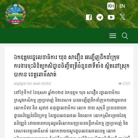
KH
|
EN
Toggle
navigation
ឯកឧត្តមរដ្ឋលេខាធិការ ឃុន សាវឿន អញ្ជើញដឹកនាំក្រុម
ការងារចុះពិនិត្យកសិដ្ឋានចិញ្ចឹមត្រីចំនួន៣ទីតាំង ស្ថិតនៅស្រុក
បាកាន ខេត្តពោធិ៍សាត់
ចេញ​ផ្សាយ​ ២០ ឧសភា ២០២៥
2725
នៅថ្ងៃទី១៩ ខែឧសភា ឆ្នាំ២០២៥ ឯកឧត្តម ឃុន សាវឿន រដ្ឋលេខាធិការ
ក្រសួងកសិកម្ម រុក្ខាប្រមាញ់ និងនេសាទ បានអញ្ជើញដឹកនាំក្រុមការងាររួមមាន
លោកជំទាវ ងិន សូនាថ អនុរដ្ឋលេខាធិការ លោក ថាយ សុមុនី ប្រធាននាយក
ដ្ឋានអភិវឌ្ឍន៍វារីវប្បកម្ម នៃរដ្ឋបាលជលផល និងលោក លោកស្រីគម្រោងដៃគូ
អភិវឌ្ឍន៍ ដោយមានការចូលរួមពីលោកអនុប្រធានមន្ទីរកសិកម្ម រុក្ខាប្រមាញ់ និង
នេសាទខេត្តពោធិ៍សាត់ លោកនាយខណ្ឌរដ្ឋបាលជលផលខេត្ត លោក