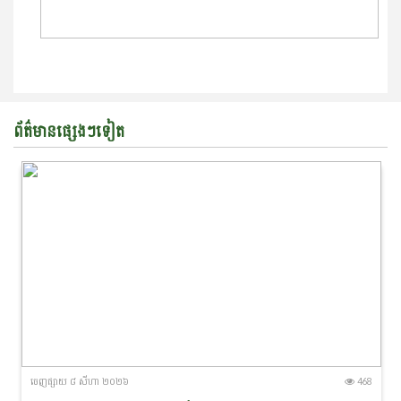
ព័ត៌មានផ្សេងៗទៀត
ចេញ​ផ្សាយ​ ៨ សីហា ២០២៦
468