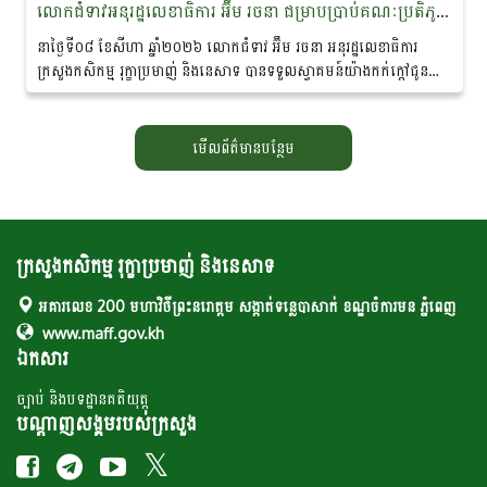
លោកជំទាវអនុរដ្ឋលេខាធិការ អ៊ឹម រចនា ជម្រាបប្រាប់គណៈប្រតិភូនាវាសន្តិភាពមេគង្គ-ឡានឆាង ថា៖ «សន្តិភាព ជាគ្រឹះដ៏សំខាន់នៃការអភិរក្សសត្វផ្សោតនៅកម្ពុជា»
នាថ្ងៃទី០៨ ខែសីហា ឆ្នាំ២០២៦ លោកជំទាវ អ៊ឹម រចនា អនុរដ្ឋលេខាធិការ
ក្រសួងកសិកម្ម រុក្ខាប្រមាញ់ និងនេសាទ បានទទួលស្វាគមន៍យ៉ាងកក់ក្តៅជូន
ចំពោះគណៈប្រតិភូ នៃ «គម្រោងនាវាសន្តិភាពមេគង្គ-ឡានឆាង...
មើលព័ត៌មានបន្ថែម
ក្រសួងកសិកម្ម រុក្ខាប្រមាញ់ និងនេសាទ
អគារលេខ 200 មហាវិថីព្រះនរោត្តម សង្កាត់ទន្លេបាសាក់ ខណ្ឌចំការមន ភ្នំពេញ
www.maff.gov.kh
ឯកសារ
ច្បាប់ និងបទដ្ឋានគតិយុត្ត
បណ្តាញសង្គមរបស់ក្រសួង