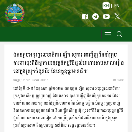
KH
|
EN
Toggle
navigation
ឯកឧត្តមអនុរដ្ឋលេខាធិការ ឡឹក សុធារ អញ្ជើញដឹកនាំក្រុម
ការងារចុះពិនិត្យការអនុវត្តន៍កម្មវិធីផ្តល់អាហារតាមសាលារៀន
នៅក្នុងស្រុកចំនួនពីរ នៃខេត្តឧត្តរមានជ័យ
ចេញ​ផ្សាយ​ ១២ ឧសភា ២០២៥
3088
នៅថ្ងៃទី ៨-៩ ខែឧសភា ឆ្នាំ២០២៥ ឯកឧត្ដម ឡឹក សុធារ អនុរដ្ឋលេខាធិការ
ក្រសួងកសិកម្ម រុក្ខាប្រមាញ់ និងនេសាទ បានអញ្ជើញដឹកនាំក្រុមការងារ ដែល
មានតំណាងនាយកដ្ឋានអភិវឌ្ឍន៍សហគមន៍កសិកម្ម មន្ទីរកសិកម្ម រុក្ខាប្រមាញ់
និងនេសាទខេត្តឧត្ដរមានជ័យ និងមន្រ្តីកសិកម្មឃុំ ចុះទៅពិនិត្យការអនុវត្តកម្មវិធី
ផ្ដល់អាហារតាមសាលារៀន ដោយប្រើប្រាស់កសិផលពីសហគមន៍ ក្នុងស្រុក
ត្រពាំងប្រាសាទ និងស្រុកបន្ទាយអំពិល ខេត្តឧត្ដរមានជ័យ។