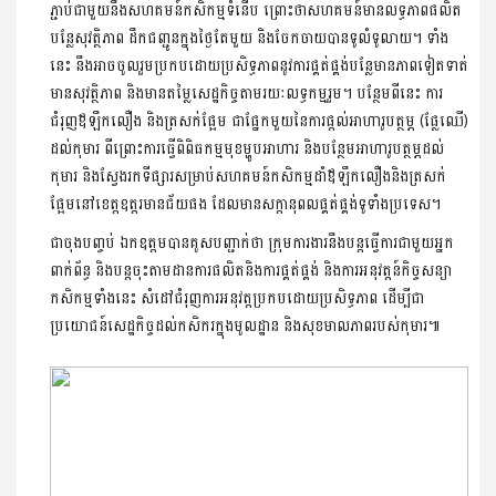
ភ្ជាប់ជាមួយនឹងសហគមន៍កសិកម្មទំនើប ព្រោះថាសហគមន៍មានលទ្ធភាពផលិត
បន្លែសុវត្ថិភាព ដឹកជញ្ជូនក្នុងថ្ងៃតែមួយ និងចែកចាយបានទូលំទូលាយ។ ទាំង
នេះ នឹងអាចចូលរួមប្រកបដោយប្រសិទ្ធភាពនូវការផ្គត់ផ្គង់បន្លែមានភាពទៀតទាត់
មានសុវត្ថិភាព និងមានតម្លៃសេដ្ឋកិច្ចតាមរយៈលទ្ធកម្មរួម។ បន្ថែមពីនេះ ការ
ជំរុញឪឡឹកលឿង និងត្រសក់ផ្អែម ជាផ្នែកមួយនៃការផ្ដល់អាហារូបត្ថម្ភ (ផ្លែឈើ)
ដល់កុមារ ពីព្រោះការធ្វើពិពិធកម្មមុខម្ហូបអាហារ និងបន្ថែមអាហារូបត្ថម្ភដល់
កុមារ និងស្វែងរកទីផ្សារសម្រាប់សហគមន៍កសិកម្មដាំឪឡឹកលឿងនិងត្រសក់
ផ្អែមនៅខេត្តឧត្ដរមានជ័យផង ដែលមានសក្ដានុពលផ្គត់ផ្គង់ទូទាំងប្រទេស។
ជាចុងបញ្ចប់ ឯកឧត្តមបានគូសបញ្ជាក់ថា ក្រុមការងារនឹងបន្ដធ្វើការជាមួយអ្នក
ពាក់ព័ន្ធ និងបន្តចុះតាមដានការផលិតនិងការផ្គត់ផ្គង់ និងការអនុវត្តន៍កិច្ចសន្យា
កសិកម្មទាំងនេះ សំដៅជំរុញការអនុវត្តប្រកបដោយប្រសិទ្ធភាព ដើម្បីជា
ប្រយោជន៍សេដ្ឋកិច្ចដល់កសិករក្នុងមូលដ្ឋាន និងសុខមាលភាពរបស់កុមារ៕