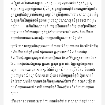
នៅក្នុងដំណើរបេសកកម្មនេះ ឯកឧត្ដមបានចូលរួមជាអធិបតីក្នុងកិច្ចប្រជុំ
សម្របសម្រួលប្រចាំត្រីមាស ស្តីពីកិច្ចសន្ទនាក្នុងការធ្វើផែនការតភ្ជាប់ទីផ្សាររវាង
អ្នកផ្គត់ផ្គង់និងក្រុមផលិតបន្លែ សម្រាប់កម្មវិធីផ្តល់អាហារតាមសាលារៀន។ កិច្ច
សន្យាផលិតនិងផ្គត់ផ្គង់ចំនួន១៧ គ្របដណ្ដប់សាលារៀនចំនួន១២៥ រវាងក្រុម
កសិករ ផលិតនិងសហគមន៍ ជាមួយនឹងអ្នកផ្គត់ផ្គង់ត្រូវបានរៀបចំនិងចុះ
ហត្ថលេខា ដើម្បីធានានូវការផ្គត់ផ្គង់យ៉ាងហោចណាស់ ៧០% នៃកសិផល
សម្រាប់អាហារតាមសាលារៀន មានប្រភពពីក្នុងសហគមន៍ផ្ទាល់។
ក្រៅពីនោះ ឯកឧត្តមនិងក្រុមការងារ ក៏បានចុះពិនិត្យ តាមដាន និងលើកទឹកចិត្ត
ដល់កសិករ នៅភូមិទួលធំ ឃុំគោកមន ស្រុកបន្ទាយអំពិល ដែលដាំដុះ
ដំណាំវិលជុំសម្រាប់ផ្គត់ផ្គង់ទៅសាលារៀនផង និងទៅទីផ្សារក្នុងសហគមន៍ផង
ដែលមានដូចជាសណ្ដែកកួរ ត្រសក់ ត្រកួន ត្រប់ និងបន្លែរួមផ្សំជាច្រើនមុខ
ទៀត។ តាមការអង្កេត សាកសួរ និងពិនិត្យ កសិករភាគច្រើនមិនទាន់បានចង
ក្រងជាក្រុមផលិតច្បាស់លាស់នៅឡើយទេ ហើយអ្នកផ្គត់ផ្គង់ទៀតសោតក៏
មិនមែនជាសមាជិកសហគមន៍ផលិតច្បាស់លាស់ដែរ។ ទាំងនេះបានបង្កើតជា
កង្វល់សម្រាប់ភាពទៀងទាត់នៃការផ្គត់ផ្គង់ និងសុវត្ថិភាពចំណីអាហារសម្រាប់
កុមារ។
បើតាមឯកឧត្តមអនុរដ្ឋលេខាធិការ ការផ្គត់ផ្គង់បន្លែទៅសាលារៀនគួរតែផ្សារ