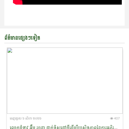
ព័ត៌មានផ្សេងៗទៀត
ចេញ​ផ្សាយ​ ៦ សីហា ២០២៦
407
លោកជំទាវ អ៊ឹម រចនា ដាក់ទិសដៅថ្មីដើម្បីប្រសិទ្ធភាពនៃការអភិរក្ស​ផ្សោត​ទន្លេមេគង្គ និងផ្តាំផ្ញើឱ្យឆ្មាំទន្លេយកចិត្តទុកដាក់លើសុវត្ថិភាព​ពេលចេញល្បាតក្នុងរដូវវស្សា