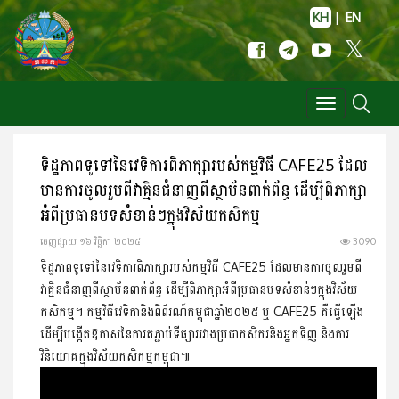
KH
|
EN
Toggle
navigation
ទិដ្ឋភាពទូទៅនៃវេទិការពិភាក្សារបស់កម្មវិធី CAFE25 ដែល
មានការចូលរួមពីវាគ្មិនជំនាញពីស្ថាប័នពាក់ព័ន្ធ ដើម្បីពិភាក្សា
អំពីប្រធានបទសំខាន់ៗក្នុងវិស័យកសិកម្ម
ចេញ​ផ្សាយ​ ១៦ វិច្ឆិកា ២០២៥
3090
ទិដ្ឋភាពទូទៅនៃវេទិការពិភាក្សារបស់កម្មវិធី CAFE25 ដែលមានការចូលរួមពី
វាគ្មិនជំនាញពីស្ថាប័នពាក់ព័ន្ធ ដើម្បីពិភាក្សាអំពីប្រធានបទសំខាន់ៗក្នុងវិស័យ
កសិកម្ម។ កម្មវិធីវេទិកានិងពិព័រណ៍កម្ពុជាឆ្នាំ២០២៥ ឬ CAFE25 គឺធ្វើឡើង
ដើម្បីបង្កើតឱកាសនៃការតភ្ជាប់ទីផ្សាររវាងប្រជាកសិករនិងអ្នកទិញ និងការ
វិនិយោគក្នុងវិស័យកសិកម្មកម្ពុជា៕