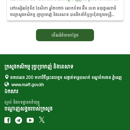
នៅរសៀលថ្ងៃទី៥ ខែសីហា ឆ្នាំ២០២៦ លោកជំទាវ អ៊ឹម រចនា អនុរដ្ឋ​លេខាធិ
ការក្រសួងកសិកម្ម រុក្ខាប្រមាញ់ និងនេសាទ បានដឹកនាំកិច្ចប្រជុំជាមួយមន្ត្រី
ជំនាញ ដែលមានលោកបណ្ឌិត...
មើលព័ត៌មានបន្ថែម
ក្រសួងកសិកម្ម រុក្ខាប្រមាញ់ និងនេសាទ
អគារលេខ 200 មហាវិថីព្រះនរោត្តម សង្កាត់ទន្លេបាសាក់ ខណ្ឌចំការមន ភ្នំពេញ
www.maff.gov.kh
ឯកសារ
ច្បាប់ និងបទដ្ឋានគតិយុត្ត
បណ្តាញសង្គមរបស់ក្រសួង