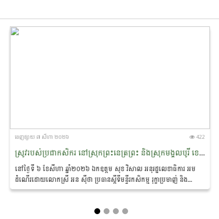
ចេញ​ផ្សាយ​ ៧ សីហា ២០២៦
422
ស្រូវរបស់ប្រជាកសិករ នៅស្រុកព្រះ​នេត្រព្រះ និងស្រុកមង្គលបូរី ខេត្តបន្ទាយមានជ័យ ត្រូវបានអន្តរាគមន៍​សង្គ្រោះ ​​ស្តារ​បានឡើង​វិញស្ទើរទាំងស្រុង
នៅថ្ងៃទី ៦ ខែសីហា ឆ្នាំ២០២៦ ឯកឧត្តម សុខ វិសាល អនុ​រដ្ឋលេខាធិការ អម
ដំណើរដោយលោកស្រី អន ស៊ីថា ប្រធាន​ស្តីទី​មន្ទីរកសិកម្ម រុក្ខាប្រមាញ់ និង
នេសាទខេត្តបន្ទាយមានជ័យ ព្រមទាំងមន្ត្រីបច្ចេកទេស...