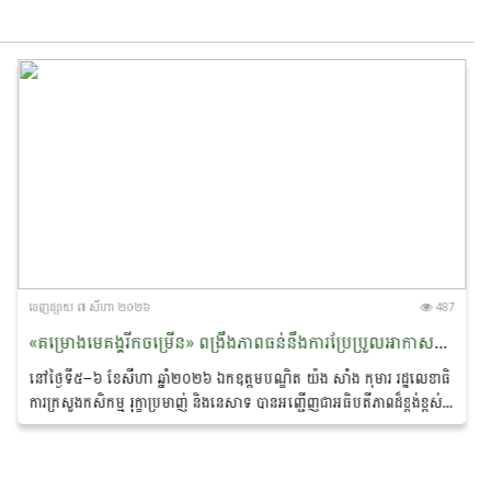
ចេញ​ផ្សាយ​ ៧ សីហា ២០២៦
487
«គម្រោងមេគង្គរីកចម្រើន» ពង្រឹងភាពធន់នឹងការប្រែប្រួល​អាកាស​​ធាតុ និងលើកកម្ពស់ជីវភាពសហគមន៍ជនជាតិភាគតិច នៅខេត្តរតនគិរី និងមណ្ឌលគិរី
នៅថ្ងៃទី៥–៦ ខែសីហា ឆ្នាំ២០២៦ ឯកឧត្ដមបណ្ឌិត យ៉ង សាំង កុមារ រដ្ឋលេខាធិ
ការក្រសួងកសិកម្ម រុក្ខាប្រមាញ់ និងនេសាទ បាន​អញ្ជើញជាអធិបតីភាពដ៏ខ្ពង់ខ្ពស់
ក្នុង «សិក្ខាសាលាឆ្លុះ​បញ្ចាំង​ការ​សហការគ្នារវាងមន្ត្រីកសិកម្មឃុំ...