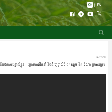
KH
|
EN
2308
នន័យឯកសារផ្ទាល់ខ្លួន។ ក្រោមការដឹកនាំ និងជំរុញផ្ទាល់ពី ឯកឧត្តម ឌិត ទីណា ប្រធានក្រុម