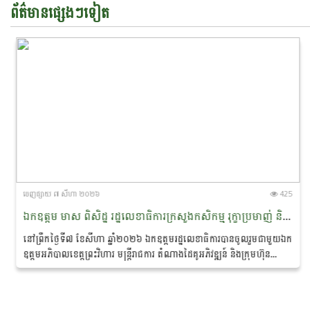
ព័ត៌មានផ្សេងៗទៀត
ចេញ​ផ្សាយ​ ៧ សីហា ២០២៦
425
ឯកឧត្តម មាស ពិសិដ្ឋ រដ្ឋលេខាធិការក្រសួងកសិកម្ម រុក្ខាប្រមាញ់ និងនេសាទ បានចូលរួមជាអធិបតីភាពក្នុងពិធីចុះហត្ថលេខាលក់-ទិញផលិតផលកសិកម្មសរីរាង្គ នៅខេត្តព្រះវិហារ
នៅព្រឹកថ្ងៃទី៧ ខែសីហា ឆ្នាំ២០២៦ ឯកឧត្តមរដ្ឋលេខាធិការបានចូលរួមជាមួយឯក
ឧត្តមអភិបាលខេត្តព្រះវិហារ មន្ត្រីរាជការ តំណាងដៃគូអភិវឌ្ឍន៍ និងក្រុមហ៊ុន
ឯកជន ព្រមទាំងប្រជាកសិករ...