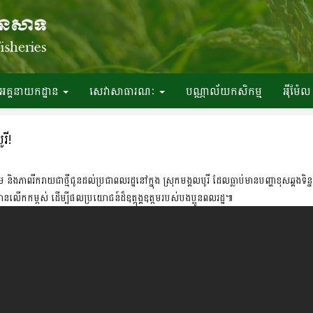
អគ្គនាយកដ្ឋាន
សេវាសាធារណៈ
បណ្ណាល័យកសិកម្ម
អ៉ីម៉ែល
រី!
 និងភាពរីករាយជាថ្មីជូនដល់ប្រជាពលរដ្ឋនៅក្នុង ស្រុកមង្គលបូរី ដែលធ្លាប់មានបញ្ហាខុសឆ្គងទិន្
នលើកកម្ពស់ ដើម្បីផលប្រយោជន៍ដ៏ឧត្តុង្គឧត្តមរបស់បងប្អូនពលរដ្ឋ៕