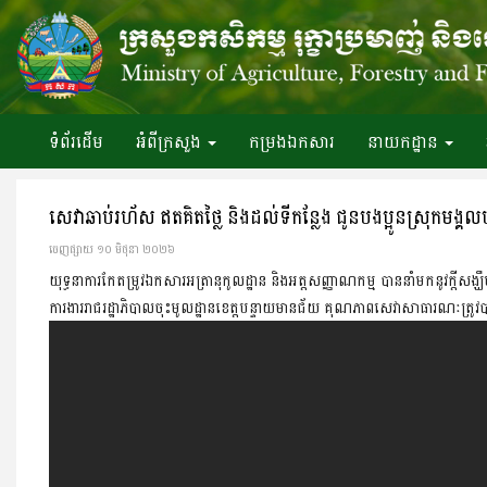
ទំព័រ​ដើម
អំពី​ក្រសួង
កម្រងឯកសារ
នាយកដ្ឋាន
សេវាឆាប់រហ័ស ឥតគិតថ្លៃ និងដល់ទីកន្លែង ជូនបងប្អូនស្រុកមង្គលបូ
ចេញ​ផ្សាយ​ ១០ មិថុនា ២០២៦
យុទ្ធនាការកែតម្រូវឯកសារអត្រានុកូលដ្ឋាន និងអត្តសញ្ញាណកម្ម បាននាំមកនូវក្តីសង្ឃឹម
ការងាររាជរដ្ឋាភិបាលចុះមូលដ្ឋានខេត្តបន្ទាយមានជ័យ គុណភាពសេវាសាធារណៈត្រូវបា