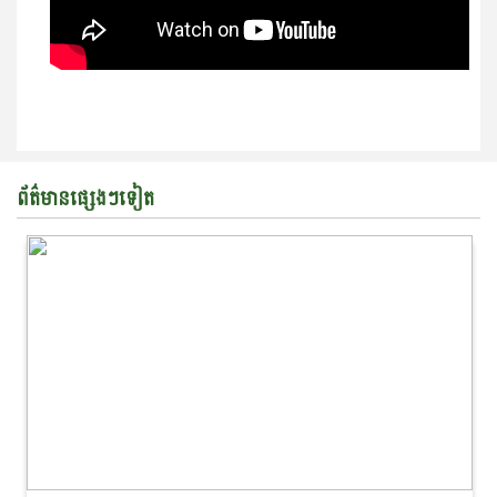
ព័ត៌មានផ្សេងៗទៀត