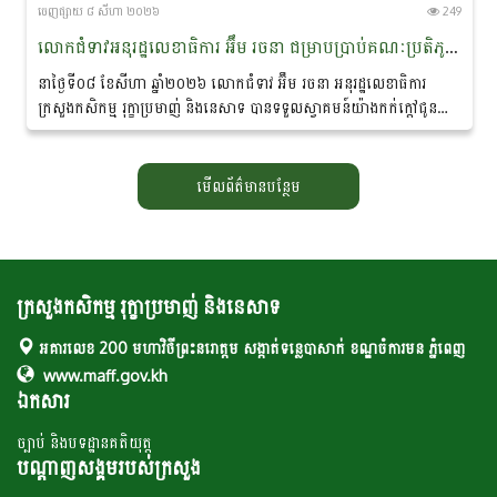
ចេញ​ផ្សាយ​ ៨ សីហា ២០២៦
249
លោកជំទាវអនុរដ្ឋលេខាធិការ អ៊ឹម រចនា ជម្រាបប្រាប់គណៈប្រតិភូនាវាសន្តិភាពមេគង្គ-ឡានឆាង ថា៖ «សន្តិភាព ជាគ្រឹះដ៏សំខាន់នៃការអភិរក្សសត្វផ្សោតនៅកម្ពុជា»
នាថ្ងៃទី០៨ ខែសីហា ឆ្នាំ២០២៦ លោកជំទាវ អ៊ឹម រចនា អនុរដ្ឋលេខាធិការ
ក្រសួងកសិកម្ម រុក្ខាប្រមាញ់ និងនេសាទ បានទទួលស្វាគមន៍យ៉ាងកក់ក្តៅជូន
ចំពោះគណៈប្រតិភូ នៃ «គម្រោងនាវាសន្តិភាពមេគង្គ-ឡានឆាង...
មើលព័ត៌មានបន្ថែម
ក្រសួងកសិកម្ម រុក្ខាប្រមាញ់ និងនេសាទ
អគារលេខ 200 មហាវិថីព្រះនរោត្តម សង្កាត់ទន្លេបាសាក់ ខណ្ឌចំការមន ភ្នំពេញ
www.maff.gov.kh
ឯកសារ
ច្បាប់ និងបទដ្ឋានគតិយុត្ត
បណ្តាញសង្គមរបស់ក្រសួង