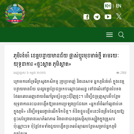
KH
|
EN
Toggle
navigation
ភូមិរង់ចាំ ខេត្តបន្ទាយមានជ័យ ផ្លាស់ប្តូរមុខមាត់ថ្មី តាមរយៈ
យុទ្ធនាការ «ផ្ទះស្អាត ភូមិស្អាត»
ចេញ​ផ្សាយ​ ៦ កក្កដា ២០២៦
2188
ក្រោមការគាំទ្រពីក្រសួងកសិកម្ម រុក្ខាប្រមាញ់ និងនេសាទ អ្នកភូមិរង់ចាំ ក្នុងខេត្ត
បន្ទាយមានជ័យ បានរួមគ្នាប្រែជម្រកបណ្តោះអាសន្ន ទៅជាលំនៅដ្ឋានបៃតង
ដែលពោរពេញដោយដំណាំរួមផ្សំចម្រុះជុំវិញផ្ទះ។ ដើម្បីជម្រុញស្មារតីបន្ថែម
យុទ្ធនាការនេះបានបង្កើតឱ្យមានការប្រឡងប្រជែងរក «អ្នកដាំដំណាំល្អដាច់គេ
ក្នុងភូមិ» ដើម្បីទទួលរង្វាន់លើកទឹកចិត្ត។ គំនិតផ្តួចផ្តើមនេះមិនត្រឹមតែជួយឱ្យ
ផ្ទះសម្បែងមានសោភ័ណភាព និងធានាបាននូវសន្តិសុខស្បៀងក្នុងគ្រួសារ
ប៉ុណ្ណោះទេ ប៉ុន្តែថែមទាំងជួយបង្កើតប្រភពចំណូលបន្ថែមសម្រាប់អ្នកភូមិ
ផងដែរ៕