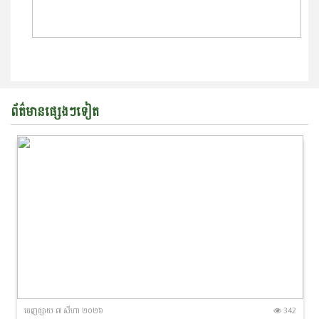
ព័ត៌មានផ្សេងៗទៀត
ចេញ​ផ្សាយ​ ៧ សីហា ២០២៦
342