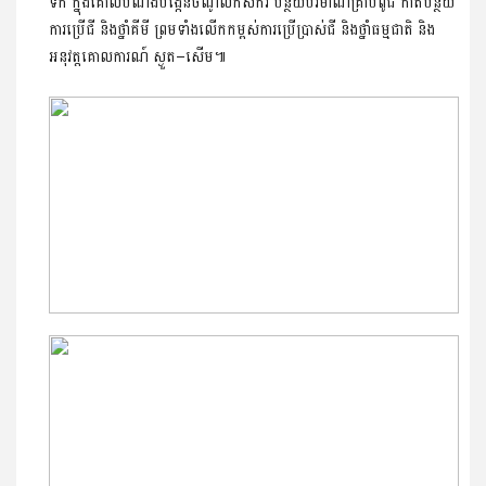
ទឹក ក្នុងគោលបំណងបង្កើនចំណូលកសិករ បន្ថយ​បរិមាណគ្រាប់ពូជ កាត់បន្ថយ
ការប្រើជី និងថ្នាំគីមី ព្រមទាំង​លើកក​ម្ពស់ការប្រើប្រាស់ជី និងថ្នាំធម្មជាតិ និង
អនុវត្តគោលការណ៍ ស្ងួត–សើម៕