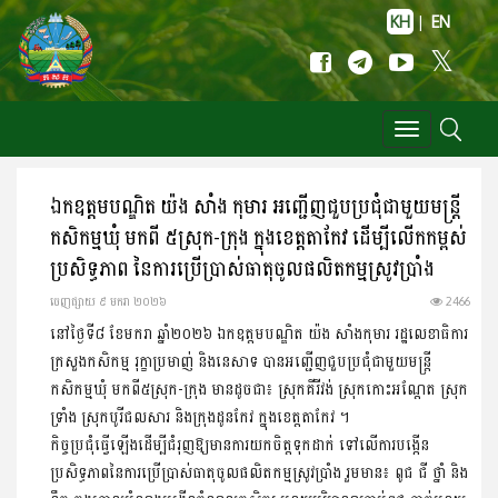
KH
|
EN
Toggle
navigation
ឯកឧត្តមបណ្ឌិត យ៉ង សាំង កុមារ អញ្ជើញជួបប្រជុំជាមួយមន្ត្រី
កសិកម្មឃុំ មកពី ៥ស្រុក-ក្រុង ក្នុងខេត្តតាកែវ ដើម្បីលើកកម្ពស់
ប្រសិទ្ធភាព នៃការប្រើប្រាស់ធាតុចូលផលិតកម្ម​ស្រូវ​ប្រាំង
ចេញ​ផ្សាយ​ ៩ មករា ២០២៦
2466
នៅថ្ងៃទី៨ ខែមករា ឆ្នាំ២០២៦ ឯកឧត្តមបណ្ឌិត យ៉ង សាំងកុមារ រដ្ឋលេខាធិការ
ក្រសួងកសិកម្ម រុក្ខាប្រមាញ់ និងនេសាទ បាន​អញ្ជើញ​​ជួបប្រជុំជាមួយមន្ត្រី
កសិកម្មឃុំ មកពី៥ស្រុក-ក្រុង មាន​ដូចជា៖ ស្រុកគីរីវង់ ស្រុកកោះអណ្តែត ស្រុក
ទ្រាំង ស្រុកបូរី​ជលសារ និងក្រុងដូនកែវ ក្នុងខេត្តតាកែវ ។
កិច្ចប្រជុំធ្វើឡើងដើម្បីជំរុញឱ្យមានការយកចិត្តទុកដាក់ ទៅលើការ​បង្កើន
ប្រសិទ្ធភាពនៃការប្រើប្រាស់ធាតុចូលផលិតកម្មស្រូវប្រាំង រួមមាន៖ ពូជ ជី ថ្នាំ និង