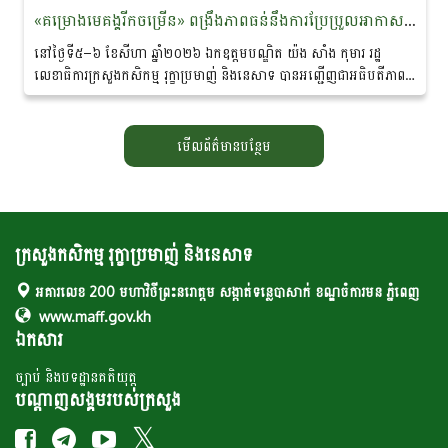
«គម្រោងមេគង្គរីកចម្រើន» ពង្រឹងភាពធន់នឹងការប្រែប្រួល​អាកាស​​ធាតុ និងលើកកម្ពស់ជីវភាពសហគមន៍ជនជាតិភាគតិច នៅខេត្តរតនគិរី និងមណ្ឌលគិរី
នៅថ្ងៃទី៥–៦ ខែសីហា ឆ្នាំ២០២៦ ឯកឧត្ដមបណ្ឌិត យ៉ង សាំង កុមារ រដ្ឋ
លេខាធិការក្រសួងកសិកម្ម រុក្ខាប្រមាញ់ និងនេសាទ បាន​អញ្ជើញជាអធិបតីភាពដ៏
ខ្ពង់ខ្ពស់ក្នុង «សិក្ខាសាលាឆ្លុះ​បញ្ចាំង​ការ​សហការគ្នារវាងមន្ត្រីកសិកម្មឃុំ...
មើលព័ត៌មានបន្ថែម
ក្រសួងកសិកម្ម រុក្ខាប្រមាញ់ និងនេសាទ
អគារលេខ 200 មហាវិថីព្រះនរោត្តម សង្កាត់ទន្លេបាសាក់ ខណ្ឌចំការមន ភ្នំពេញ
www.maff.gov.kh
ឯកសារ
ច្បាប់ និងបទដ្ឋានគតិយុត្ត
បណ្តាញសង្គមរបស់ក្រសួង