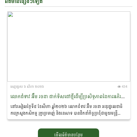
ព័ត៌មានផ្សេងៗទៀត
ចេញ​ផ្សាយ​ ៦ សីហា ២០២៦
434
លោកជំទាវ អ៊ឹម រចនា ដាក់ទិសដៅថ្មីដើម្បីប្រសិទ្ធភាពនៃការអភិរក្ស​ផ្សោត​ទន្លេមេគង្គ និងផ្តាំផ្ញើឱ្យឆ្មាំទន្លេយកចិត្តទុកដាក់លើសុវត្ថិភាព​ពេលចេញល្បាតក្នុងរដូវវស្សា
នៅរសៀលថ្ងៃទី៥ ខែសីហា ឆ្នាំ២០២៦ លោកជំទាវ អ៊ឹម រចនា អនុរដ្ឋ​លេខាធិ
ការក្រសួងកសិកម្ម រុក្ខាប្រមាញ់ និងនេសាទ បានដឹកនាំកិច្ចប្រជុំជាមួយមន្ត្រី
ជំនាញ ដែលមានលោកបណ្ឌិត...
មើលព័ត៌មានបន្ថែម