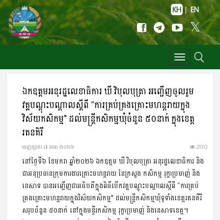
KH
|
EN
Toggle
navigation
ឯកឧត្តមអនុរដ្ឋលេខាធិការ ឃី វិបុលបុត្រា អញ្ជើញចូលរួម
វគ្គបណ្តុះបណ្តាលស្តីពី “ការគ្រប់គ្រងគ្រោះមហន្តរាយក្នុង
វិស័យកសិកម្ម" ដល់មន្រ្តីកសិកម្មឃុំចំនួន ៥០នាក់ ក្នុងខេត្ត
រតនគិរី
ចេញ​ផ្សាយ​ ៧ មករា ២០២៦
2130
នៅថ្ងៃទី៦ ខែមករា ឆ្នាំ២០២៦ ឯកឧត្តម ឃី វិបុលបុត្រា អនុរដ្ឋលេខាធិការ និង
ជាអនុប្រធានក្រុមការងារគ្រោះមហន្តរាយ នៃក្រសួង កសិកម្ម រុក្ខាប្រមាញ់ និង
នេសាទ បានអញ្ជើញជាអធិបតីក្នុងពិធីបើកវគ្គបណ្តុះបណ្តាលស្តីពី “ការគ្រប់
គ្រងគ្រោះមហន្តរាយក្នុងវិស័យកសិកម្ម" ដល់មន្រ្តីកសិកម្មឃុំទូទាំងខេត្តរតនគីរី
សរុបចំនួន ៥០នាក់ នៅក្នុងមន្ទីរកសិកម្ម រុក្ខាប្រមាញ់ និងនេសាទខេត្ត។