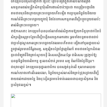
ឯកឧត្តមបានគូសបញ្ជាក់ថា វគ្គនេះ រៀបចំឡើងក្នុងគោលបំណងពង្រឹង
សមត្ថភាពដល់មន្ត្រីកសិកម្មឃុំលើការងារសំខាន់ៗដូចជា ការត្រៀមបង្ការនិង
តាមដានមុននិងក្រោយគ្រោះមហន្តរាយកើតឡើង ការប្រមូលទិន្នន័យនិងរាយ
ការណ៍អំពីគ្រោះមហន្តរាយក្នុងឃុំ និងផែនការសកម្មភាពដើម្បីបន្ធូរបន្ថយផលប៉ះ
ពាល់ពីគ្រោះមហន្តរាយ។
នាឱកាសនោះ ឯកឧត្តមក៏បានបានណែនាំដល់សិក្ខាកាមឱ្យយកចិត្តទុកដាក់ខិតខំ
សិក្សារៀនសូត្របន្ថែមដើម្បីបង្កើនសមត្ថភាពការងារ ព្រមទាំងបន្តតាមដានជាប់
ជាប្រចាំនូវស្ថានភាពគ្រោះមហន្តរាយដែលអាចកើតមាន ឡើងនៅមូលដ្ឋានរបស់
ខ្លួនផ្ទាល់រួមមានជំងឺឆ្លងសត្វ, សត្វល្អិតចង្រៃបំផ្លាញដំណាំ តាមដានតម្លៃកសិផល
ដូចជាដំឡូងមីនិងគ្រាប់ស្វាយចន្ទី ពិសេសភ្លើងឆេះព្រៃ ជាពិសេស ត្រូវក្តាប់ឱ្យ
បាននូវទិន្នន័យផលិតកម្ម តួលេខសំខាន់ រួមមាន សត្វ ដំណាំនិងផ្ទៃដីស្រែ។
ជាចុងបញ្ចប់ ឯកឧត្តមអនុរដ្ឋលេខាធិការ បានសង្កត់ធ្ងន់លើ គុណភាពរបាយ
ការណ៍យោងទៅលើពេលវេលា, ទិន្នន័យច្បាស់លាស់និងគ្រប់ជ្រុងជ្រោយដើម្បី
ងាយដល់ការវាយតម្លៃ និងចុះធ្វើអន្តរាគមន៍ទាន់ពេលធានាបានប្រសិទ្ធភាព និង
ប្រសិទ្ធផលខ្ពស់៕