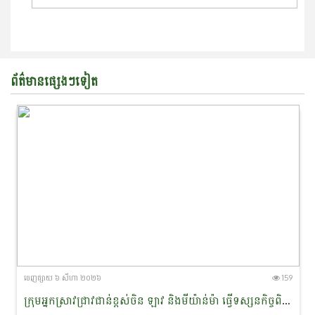
ព័ត៌មានផ្សេងៗទៀត
ចេញ​ផ្សាយ​ ៦ សីហា ២០២៦
159
ក្រុមអ្នកស្រាវជ្រាវជាន់ខ្ពស់ចិន ឡាវ និងមីយ៉ាន់ម៉ា ធ្វើទស្សន​កិច្ច​ពិនិត្យជាក់ស្តែងនៅដែនជម្រកសត្វផ្សោតទន្លេមេគង្គ ក្នុងខេត្តក្រចេះ