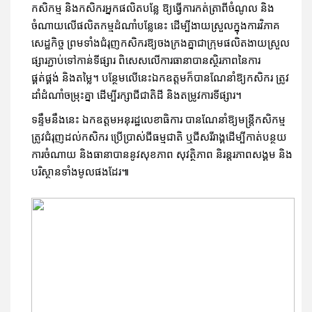
កសិកម្ម និងកសិករអ្នកផលិតបន្លែ ឱ្យធ្វើការកត់ត្រាពីចំណូល និង
ចំណាយលើផលិតកម្មដំណាំបន្លែនេះ ដើម្បីងាយស្រួលក្នុងការវិភាគ
សេដ្ឋកិច្ច ព្រមទាំងជំរុញកសិករឱ្យចងក្រងគ្នាជាក្រុមផលិតងាយស្រួល
ផ្សារភ្ជាប់ទៅកាន់ទីផ្សារ ពិសេសលើការធានាបានស្ថិរភាពនៃការ
ផ្គត់ផ្គង់ និងតម្លៃ។ បន្ថែមលើនេះឯកឧត្តមក៏បានណែនាំឱ្យកសិករ ត្រូវ
ដាំដំណាំចម្រុះគ្នា ដើម្បីរក្សាជីជាតិដី និងតម្រូវការទីផ្សារ។
ទន្ទឹមនឹងនេះ ឯកឧត្តមអនុរដ្ឋលេខាធិការ បានណែនាំឱ្យមន្ត្រីកសិកម្ម
ត្រូវជំរុញដល់កសិករ ប្រើប្រាស់ជីធម្មជាតិ ឬជីសរីរាង្គដើម្បីកាត់បន្ថយ
ការចំណាយ និងធានាបាននូវសុខភាព សុវត្ថិភាព និរន្តរភាពសង្គម និង
បរិស្ថានទាំងមូលផងដែរ៕