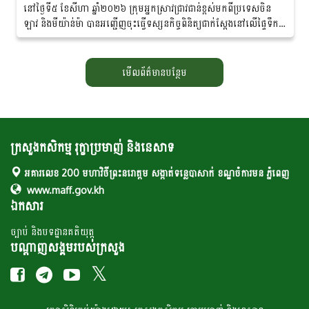
នៅថ្ងៃទី៥ ខែសីហា ឆ្នាំ២០២៦ ក្រុមអ្នកស្រាវជ្រាវជាន់ខ្ពស់ម​ក​ពី​ប្រទេសចិន
ឡាវ និងមីយ៉ាន់ម៉ា បានអញ្ជើញចុះធ្វើទស្សនកិច្ច​ពិនិត្យ​ជាក់ស្តែងនៅលើផ្ទៃទឹក
នៃទន្លេមេគង្គ...
មើលព័ត៌មានបន្ថែម
ក្រសួងកសិកម្ម រុក្ខាប្រមាញ់ និងនេសាទ
អគារលេខ 200 មហាវិថីព្រះនរោត្តម សង្កាត់ទន្លេបាសាក់ ខណ្ឌចំការមន ភ្នំពេញ
www.maff.gov.kh
ឯកសារ
ច្បាប់ និងបទដ្ឋានគតិយុត្ត
បណ្តាញសង្គមរបស់ក្រសួង