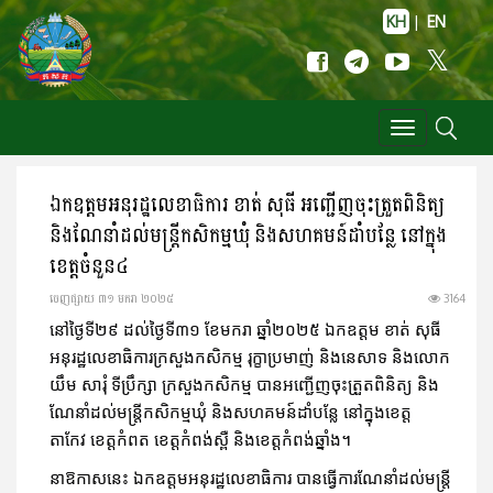
KH
|
EN
Toggle
navigation
ឯកឧត្តមអនុរដ្ឋលេខាធិការ ខាត់ សុធី អញ្ជើញចុះត្រួតពិនិត្យ
និងណែនាំដល់មន្ត្រីកសិកម្មឃុំ និងសហគមន៍ដាំបន្លែ នៅក្នុង
ខេត្តចំនួន៤
ចេញ​ផ្សាយ​ ៣១ មករា ២០២៥
3164
នៅថ្ងៃទី២៩ ដល់ថ្ងៃទី៣១ ខែមករា ឆ្នាំ២០២៥ ឯកឧត្តម ខាត់ សុធី
អនុរដ្ឋលេខាធិការក្រសួងកសិកម្ម រុក្ខាប្រមាញ់ និងនេសាទ និងលោក
យឹម សារុំ ទីប្រឹក្សា ក្រសួងកសិកម្ម បានអញ្ជើញចុះត្រួតពិនិត្យ និង
ណែនាំដល់មន្ត្រីកសិកម្មឃុំ និងសហគមន៍ដាំបន្លែ នៅក្នុងខេត្ត
តាកែវ ខេត្តកំពត ខេត្តកំពង់ស្ពឺ និងខេត្តកំពង់ឆ្នាំង។
នាឱកាសនេះ ឯកឧត្តមអនុរដ្ឋលេខាធិការ បានធ្វើការណែនាំដល់មន្ត្រី