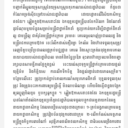
បញ្ជាក់ពីស្នូលយុទ្ធសាស្ត្រនៃយុទ្ធសាស្ត្រចតុកោណអស់រាជរដ្ឋាភិបាល ក៏ដូចជា
កំណែទម្រង់ស៊ីជម្រៅរបស់រាជរដ្ឋាភិបាល ដោយផ្តោតលើវិស័យកសិកម្ម
ផងដែរ។ ឆ្លៀតក្នុងឱកាសនោះដែរ ឯកឧត្ដមរដ្ឋមន្ត្រីបានចែករំលែក និងណែនាំ
នូវចំណុចមួយចំនួនសម្រាប់មន្ត្រីជាថ្នាក់ដឹកនាំ គួរប្រកាន់យកដើម្បីជាថ្នាក់ដឹកនាំ
ល្អ ជាមន្ត្រីល្អ ជាគំរូនៃមន្ត្រីថ្នាក់ក្រោម រួមមានៈ គោរពស្រលាញ់ប្រជាពលរដ្ឋ និង
មន្ត្រីរាជការក្រោមឱវាទ ចេះរំលឹកដាស់តឿនគ្នា កែលំអ និងហ៊ានទទួលខុសត្រូវ
ពេញចិត្តបម្រើប្រជាពលរដ្ឋគ្រប់មជ្ឈដ្ឋាន គោរព និងស្មោះត្រង់អនុវត្តតាមគោល
នយោបាយរបស់រាជរដ្ឋាភិបាល មានគំនិតច្នៃប្រឌិត ពុះពារហ៊ានប្រឈមនឹងបញ្ហា
រក្សាបានសាមគ្គីភាពផ្ទៃក្នុងខ្ពស់ ចេះយល់សុខទុក្ខមន្ត្រីថ្នាក់ក្រោមដោយផ្តល់
យុត្តិធ៌ម និងកិត្តិយស ការលើកទឹកចិត្ត និងផ្តល់រង្វាន់ដោយភាពសុក្រិត។
បន្ថែមលើនេះ ត្រូវប្រកាន់ខ្ជាប់គោលការណ៍សមូហភាពដឹកនាំ បុគ្គលទទួលខុស
ត្រូវ និងត្រូវចេះរកការងារឲ្យមន្ត្រីធ្វើ មិនលាបព៌ណគ្នា ហើយនិងធ្វើជាខ្នងបង្អែក
ឲ្យឈ្មួញខិលខូច ឬបក្សពួកខ្លួន ។ ឆ្លៀតឱកាសនោះផងដែរ ឯកឧត្ដមរដ្ឋមន្ត្រី
បានណែនាំដល់ឯកឧត្តមប្រតិភូរាជរដ្ឋាភិបាលទទួលបន្ទុកជាអគ្គនាយកនៃអគ្គ
នាយកដ្ឋានកសិកម្ម ដែលមានខ្លឹមសារដូចខាងក្រោម៖ ១-គ្រប់អង្គភាពក្រោមអគ្គ
នាយកដ្ឋានកសិកម្ម ត្រូវរៀបចំអនុវត្តការងារជាក្រុម ២-លើកកំពស់សមត្ថភាព
មន្ត្រីក្នុងកិច្ចការពារដំណាំ សុវត្ថិភាពផលិតផលកសិកម្ម ជាពិសេសពង្រឹងការងារ