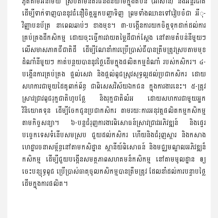
ភូតគាមអនាម័យ ស្របតាមនីតិវិធីនិងនិយាមក្នុងតំបន់ (អាស៊ាន) និងអន្តរជាតិ
ដើម្បីទាក់ទាញបាននូវជំនឿចិត្តអ្នកបញ្ជាទិញ ព្រមទាំងឈានទៅរៀបចំជា អីុ-
វិញ្ញាបនប័ត្រ នាពេលឆាប់ៗ ខាងមុខ។ ៣-បង្កើនការយកចិត្តទុកដាក់ដល់ការ
គ្រប់គ្រងដីកសិកម្ម ដោយចុះធ្វើការវាយតម្លៃដីជាក់ស្តែង នៅតាមតំបន់នីមួយៗ
លើសមាសភាគជីជាតិដី ដើម្បីណែនាំការប្រើប្រាស់ជីបានត្រឹមត្រូវស្របតាមមុខ
ដំណាំនីមួយៗ កាត់បន្ថយបាននូវថ្លៃដើមក្នុងផលិតកម្មដំណាំ របស់កសិករ។ ៤-
បង្កើនការគ្រប់គ្រង ផ្តល់សេវា និងផ្តល់ពូជស្រូវសុទ្ធល្អដល់ប្រជាកសិករ ដោយ
សហការជាមួយដៃគូពាក់ព័ន្ធ ជាពិសេសវិស័យឯកជន ក្នុងការងារនេះ។ ៥-ត្រូវ
ស្រាវជ្រាវពូជរុក្ខជាតិហូបផ្លែ និងរុក្ខជាតិលំអ ដោយសហការជាមួយអ្នក
វិនិយោគទុន ដើម្បីចែកជូនប្រជាកសិករ តាមរយៈការអនុវត្តផលិតកម្មកសិកម្ម
តាមកិច្ចសន្យា។ ៦-បន្តជំរុញការងារពិសោធន៍ស្រាវជ្រាវអភិវឌ្ឍន៍ និងផ្ទេរ
បច្ចេកទេសទំនើបសមស្រប ជួយដល់កសិករ ហើយនិងជំរុញស្តារ និងកសាង
ហេដ្ឋារចនាសម្ព័ន្ធនៅតាមកសិដ្ឋាន ស្ថានីយ៍ពិសោធន៍ និងមជ្ឈមណ្ឌលអភិវឌ្ឍន៏
កសិកម្ម ដើម្បីជួយបង្កើនសមត្ថភាពសហគមន៏កសិកម្ម នៅតាមមូលដ្ឋាន ឲ្យ
ចេះបន្សុទ្ធពូជ ប្រើប្រាស់ធាតុចូលកសិកម្មបានត្រឹមត្រូវ ដែលនាំដល់ការបន្ទាបថ្លៃ
ដើមក្នុងការផលិត។