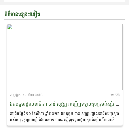
ព័ត៌មានផ្សេងៗទៀត
ចេញ​ផ្សាយ​ ១០ សីហា ២០២៦
423
ឯកឧត្តមរដ្ឋលេខាធិការ ចាន់ សុវុឌ្ឍ អញ្ជើញទទួលជួបក្រុមនិស្សិតជ័យលាភីអាហារូបករណ៍ក្នុងកម្មវិធីរដ្ឋាភិបាលប្រទេសហុងគ្រី​ រដ្ឋាភិបាលសាធារណរដ្ឋឆែក​ និងសហភាពអឺរ៉ុប
នាព្រឹកថ្ងៃទី១០ ខែសីហា ឆ្នាំ២០២៦ ឯកឧត្តម ចាន់ សុវុឌ្ឍ រដ្ឋលេខាធិការក្រសួង
កសិកម្ម រុក្ខាប្រមាញ់ និងនេសាទ បានអញ្ជេីញទទួលជួបក្រុមនិស្សិតជ័យលាភី
អាហារូបករណ៍ក្នុងកម្មវិធីរដ្ឋាភិបាលប្រទេសហុងគ្រី​...