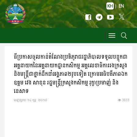
KH
|
EN
Toggle
navigation
ធីប្រកាសចូលកាន់តំណែងប្រតិភូរាជរដ្ឋាភិបាលទទួលបន្ទុកជា
អគ្គនាយកនៃអគ្គនាយកដ្ឋានកសិកម្ម អគ្គលេខាធិការរងក្រសួង
និងមន្ត្រីជាថ្នាក់ដឹកនាំអង្គភាព២រូបទៀត ក្រោមអធិបតីភាពឯក
ឧត្តម វេង សាខុន រដ្ឋមន្ត្រីក្រសួងកសិកម្ម រុក្ខាប្រមាញ់ និង
នេសាទ
ចេញ​ផ្សាយ​ ១៤ កុម្ភៈ ២០១៨
3833