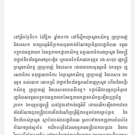
នៅព្រឹកថ្ងៃទី០១ ខែវិច្ឆិកា ឆ្នាំ២០១៦ នៅទីស្តីការក្រសួងកសិកម្ម រុក្ខាប្រមាញ់
និងនេសាទ មានប្រារព្ធពិធីប្រកាសចូលកាន់តំណែងប្រតិភូរាជរដ្ឋាភិបាល ទទួល
បន្ទុកជាអគ្គនាយក នៃអគ្គនាយកដ្ឋានកសិកម្ម អគ្គលេខាធិការរងក្រសួង និងមន្ត្រី
ជាថ្នាក់ដឹកនាំអង្គភាព២រូបទៀត ក្រោមអធិបតីភាពឯកឧត្តម វេង សាខុន រដ្ឋមន្ត្រី
ក្រសួងកសិកម្ម រុក្ខាប្រមាញ់ និងនេសាទ ដោយមានការចូលរួមពី ឯកឧត្តម រដ្ឋ
លេខាធិការ អនុរដ្ឋលេខាធិការ នៃក្រសួងកសិកម្ម រុក្ខាប្រមាញ់ និងនេសាទ ឯក
ឧត្តម អស់លោក លោកស្រី ជាថ្នាក់ដឹកនាំអង្គភាពជំនាញក្រសួង ហើយនិងមន្ទីរ
កសិកម្ម រុក្ខាប្រមាញ់ និងនេសាទរាជធានីខេត្ត។ បន្ទាប់ពីឯកឧត្តមប្រតិភូរាជ
រដ្ឋាភិបាលទទួលបន្ទុកជាអគ្គនាយកនៃអគ្គនាយកដ្ឋានកសិកម្មឡើងប្តេជ្ញាចិត្ត
រួចមក ឯកឧត្ដមរដ្ឋមន្ត្រី បានថ្លែងទៅកាន់អង្គពិធី ដោយលើកឡើងថាការតែង
តាំងតំណែងជូនមន្ត្រីរាជការគឺជាដំណើរប្រព្រឹត្តិជាធម្មតានៃការគ្រប់គ្រង និង
ដឹកនាំរបស់ក្រសួង ស្ថាប័នរបស់រាជរដ្ឋាភិបាល ស្របទៅតាមតម្រូវការចាំបាច់នៃ
កំណែទម្រង់ស្ថាប័ន ការរីកចម្រើននៃសមត្ថភាពមន្ត្រីរាជការបន្តវេន និងការ
រីកចម្រើននៃសេដ្ឋកិច្ច ទៅតាមដំណាក់កាលនិមួយៗ។ ឯកឧត្តមរដ្ឋមន្ត្រីបានគូស