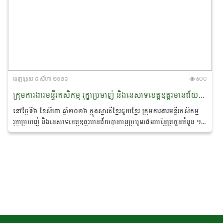
ចេញ​ផ្សាយ​ ៨ សីហា ២០២៦
600
ក្រុមការងារមន្ទីរកសិកម្ម រុក្ខាប្រមាញ់ និងនេសាទខេត្តឧត្តរមានជ័យបានបន្តប្រមូលផលបន្លែ ជូនដល់ប្រជាពលរដ្ឋភៀសសឹកនិងសិស្សានុសិស្សកំពុងស្នាក់នៅបណ្តុះអាសន្ននៅភូមិស្រះកែវ ឃុំពង្រ ស្រុកចុងកាល់
នៅថ្ងៃទី៦ ខែសីហា ឆ្នាំ២០២៦ ក្នុងស្មារតីខ្មែរជួយខ្មែរ ក្រុមការងារមន្ទីរកសិកម្ម
រុក្ខាប្រមាញ់ និងនេសាទខេត្តឧត្តរមានជ័យបានបន្តប្រមូលផលបន្លែត្រកួនចំនួន ១
១០០គីឡូក្រាម...