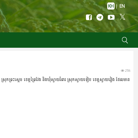
KH
|
EN
2116
្យ ស្រុកព្រះស្តេច ខេត្តព្រៃវែង និងឃុំស្វាយរំពារ ស្រុកស្វាយទៀប ខេត្តស្វាយរៀង ដែលមាន