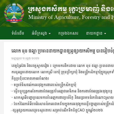
ទំព័រ​ដើម
អំពី​ក្រសួង
កម្រងឯកសារ
នាយកដ្ឋាន
លោក ធុច ផល្លា ប្រធាននាយកដ្ឋានផ្សព្វផ្សាយកសិកម្ម បានរៀបចំប្រជ
ចេញ​ផ្សាយ​ ២ កក្កដា ២០២៦
ខេត្តព្រៃវែង និងខេត្តស្វាយរៀង ៖ ក្រោមការដឹកដោយ លោក ធុច ផល្លា ប្រធាននាយកដ្ឋានផ
ការចូលរួមដោយលោក លោកស្រី មេឃុំ ក្រុមប្រឹក្សាឃុំ និងមន្រ្តីកសិកម្មឃុំក្នុងស្រុក
កិច្ចប្រជុំនេះមានគោលបំណង៖
- តម្រង់ទិសដល់ការអនុវត្តការងាររបស់មន្ត្រីកសិកម្មឃុំ
- ធ្វើបច្ចុប្បន្នភាពនៃការងារដែលត្រូវបំពេញជាអាទិភាព និងការងារដែលត្រូវអនុវត្តបន្ត
- សាកសួរពីបញ្ហាប្រឈមការបំពេញការងារប្រចាំថ្ងៃ និងអន្តរាគមន៍រកដំណោះស្រាយដល់
- ចែករំលែកអំពីបទពិសោធន៍ភាពជោគជ័យក្នុងការអនុវត្តការធ្វើបង្ហាញរបស់មន្ត្រីកសិក
-ផ្សព្វផ្សាយការសម្រេចសូចនាករ សម្រាប់លើកទឹកចិត្ដCAO ក្នុងឆ្នាំ២០២៦