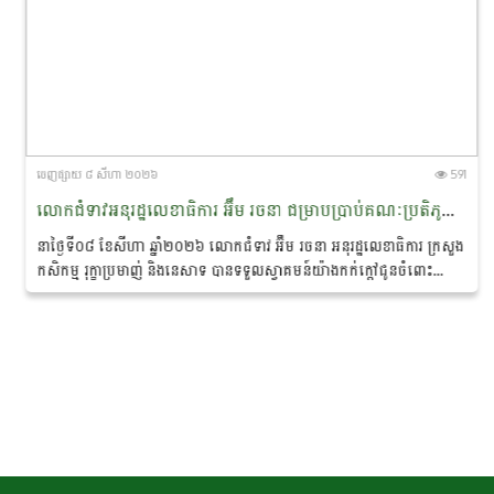
ចេញ​ផ្សាយ​ ៨ សីហា ២០២៦
591
លោកជំទាវអនុរដ្ឋលេខាធិការ អ៊ឹម រចនា ជម្រាបប្រាប់គណៈប្រតិភូនាវាសន្តិភាពមេគង្គ-ឡានឆាង ថា៖ «សន្តិភាព ជាគ្រឹះដ៏សំខាន់នៃការអភិរក្សសត្វផ្សោតនៅកម្ពុជា»
នាថ្ងៃទី០៨ ខែសីហា ឆ្នាំ២០២៦ លោកជំទាវ អ៊ឹម រចនា អនុរដ្ឋលេខាធិការ ក្រសួង
កសិកម្ម រុក្ខាប្រមាញ់ និងនេសាទ បានទទួលស្វាគមន៍យ៉ាងកក់ក្តៅជូនចំពោះ
គណៈប្រតិភូ នៃ «គម្រោងនាវាសន្តិភាពមេគង្គ-ឡានឆាង...