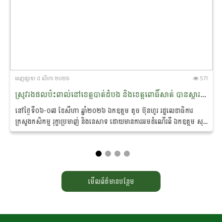
ចេញ​ផ្សាយ​ ៨ សីហា ២០២៦
571
ស្រូវរងផលប៉ះពាល់នៅខេត្តបាត់ដំបង និងខេត្តពោធិ៍សាត់ បានស្តារឡើងវិញក្រោយពីក្រសួងស្ថាប័ន និងអាជ្ញាធរពាក់ព័ន្ធ​អន្តរាគមន៍បូមទឹកសង្គ្រោះ
នៅថ្ងៃទី០៦-០៧ ខែសីហា ឆ្នាំ២០២៦ ឯកឧត្តម តូច ប៊ុនហួរ រដ្ឋ​លេខាធិការ
ក្រសួងកសិកម្ម រុក្ខាប្រមាញ់ និងនេសាទ ដោយ​មាន​ការអមដំណើរពី ឯកឧត្តម សុខ
វិសាល ព្រមទាំងថ្នាក់ដឹកនាំ...
មើលព័ត៌មានបន្ថែម