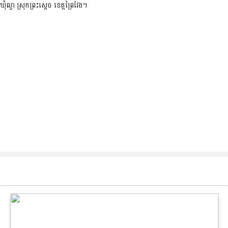
ុំល្វា ស្រុកព្រះស្តេច ខេត្តព្រៃវែង។