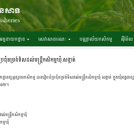
អគ្គនាយកដ្ឋាន
សេវាសាធារណៈ
បណ្ណាល័យកសិកម្ម
អ៉ីម៉ែល
ុំតម្រង់ទិសដល់មន្ត្រីកសិកម្មឃុំ សង្កាត់
្សព្វផ្សាយកសិកម្ម បានរៀបចំប្រជុំតម្រង់ទិសដល់មន្ត្រីកសិកម្មឃុំ សង្កាត់ ក្នុងឃុំអង្គររាជ
ទាំង២។
មន្ត្រីកសិកម្មឃុំ
ម្មឃុំ