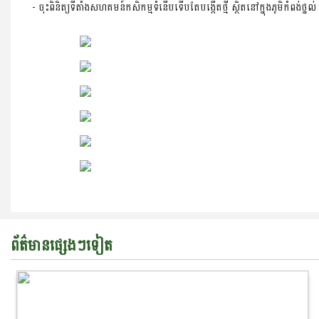
- ចុះពិនិត្យទីតាំងសហគមន៍កសិកម្មទំនើបទើបតែបង្កើតថ្មី ស្ថិតនៅក្នុងភូមិកំពង់ថ្នល់ ឃ
ព័ត៌មានផ្សេងៗទៀត