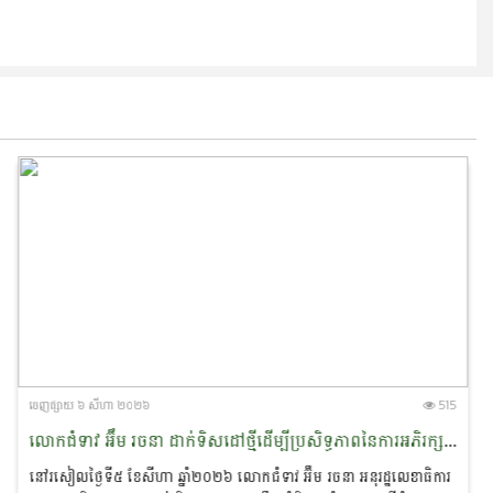
ចេញ​ផ្សាយ​ ៦ សីហា ២០២៦
515
លោកជំទាវ អ៊ឹម រចនា ដាក់ទិសដៅថ្មីដើម្បីប្រសិទ្ធភាពនៃការអភិរក្ស​ផ្សោត​ទន្លេមេគង្គ និងផ្តាំផ្ញើឱ្យឆ្មាំទន្លេយកចិត្តទុកដាក់លើសុវត្ថិភាព​ពេលចេញល្បាតក្នុងរដូវវស្សា
នៅរសៀលថ្ងៃទី៥ ខែសីហា ឆ្នាំ២០២៦ លោកជំទាវ អ៊ឹម រចនា អនុរដ្ឋ​លេខាធិការ