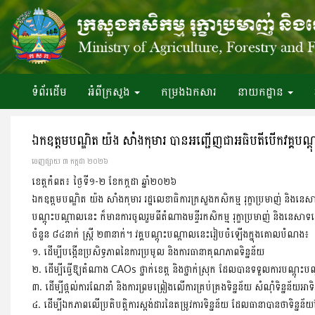
ទំព័រ​ដើម
អំពី​ក្រសួង
កម្រងឯកសារ
នាយកដ្ឋាន
ឯកឧត្តមបណ្ឌិត យ៉ង សាំងកុមារ បានអញ្ជើញជាអធិបតីបើកវគ្គបណ្ដុះប
ចេញ​ផ្សាយ​ ៣ កក្កដា ២០២៦
ខេត្តកំពត៖ ថ្ងៃទី១-២ ខែកក្កដា ឆ្នាំ២០២៦
ឯកឧត្តមបណ្ឌិត យ៉ង សាំងកុមារ រដ្ឋលេខាធិការក្រសួងកសិកម្ម រុក្ខាប្រមាញ់ និងនេស
បណ្ដុះបណ្ដាលនេះ ក៏មានការចូលរួមពីតំណាងមន្ទីរកសិកម្ម រុក្ខាប្រមាញ់ និងនេសាទខេត
ចំនួន ៨៤នាក់ ស្រ្តី ២៣នាក់។ វគ្គបណ្ដុះបណ្ដាលនេះរៀបចំឡើងក្នុងគោលបំណង៖
១. ដើម្បីបង្កើនប្រសិទ្ធភាពនៃការប្រមូល និងការធានាគុណភាពទិន្នន័យ
២. ដើម្បីធ្វើឱ្យតំណាង CAOs ថ្នាក់ខេត្ត និងថ្នាក់ស្រុក ដែលបានទទួលការប
៣. ដើម្បីផ្ដល់ការណែនាំ និងការព្រមព្រៀងលើការគ្រប់គ្រងទិន្នន័យ សំណុំទិន្នន័យអា
៤. ដើម្បីឯកភាពលើប្រតិបត្តិការស្ដង់ដារនៃតម្រូវការទិន្នន័យ ដែលធានាបានថាទិន្នន