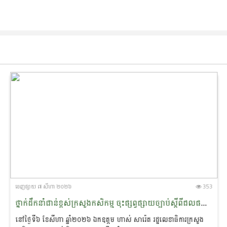
ចេញ​ផ្សាយ​ ៧ សីហា ២០២៦
353
ថ្នាក់ដឹកនាំជាន់ខ្ពស់ក្រសួងកសិកម្ម ចុះផ្សព្វផ្សាយច្បាប់​ស្តី​ពីជលផល និងការប្រើប្រាស់ឧបករណ៍នេសាទស្របច្បាប់ ជូនប្រជាពលរដ្ឋ នៅស្រុកកំពង់លែង ខេត្តកំពង់ឆ្នាំង
នៅថ្ងៃទី៦ ខែសីហា ឆ្នាំ២០២៦ ឯកឧត្តម ហាស់ សារ៉េត រដ្ឋ​លេខា​ធិការ​ក្រសួង