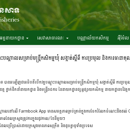
អគ្គនាយកដ្ឋាន
សេវាសាធារណៈ
បណ្ណាល័យកសិកម្ម
អ៉ីម៉ែល
ណ្ដាលសម្រាប់មន្រ្តីកសិកម្មឃុំ សង្កាត់ស្តីពី ការប្រមូល និងការធានាគ
ាទ បានអញ្ជើញជាអធិបតីបើកវគ្គបណ្ដុះបណ្ដាលសម្រាប់មន្រ្តីកសិកម្មឃុំ សង្កាត់ស្តីពី ការប្
្ត ថ្នាក់ដឹកនាំនាយកដ្ឋាន និងមន្រ្តីរាជការ នៃនាយកដ្ឋានផ្សព្វផ្សាយកសិកម្ម នាយកដ្ឋានបរិវ
ណ្ដុះបណ្ដាលនៅលើ Farmbook App មានសមត្ថភាពគ្រប់គ្រាន់ក្នុងការចែករំលែកចំណេះដឹងដល
ទិភាពដែលក្រសួងត្រូវការក្នុងរដូវកាល/ខែនីមួយៗ
័យដែលប្រើប្រាស់ដោយក្រសួងមានភាពសុក្រឹត និងដូចគ្នាទូទាំងប្រទេស