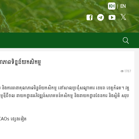
KH
|
EN
ុណភាពទិន្នន័យកសិកម្ម
1787
រមូល និងការធានាគុណភាពទិន្នន័យកសិកម្ម នៅសាលប្រជុំសណ្ឋាគារ ខេមរា ខេត្តកំពត។ វគ្គ
ត្តកម្មឌីជីថល នាយកដ្ឋានអភិវឌ្ឍន៍សហគមន៍កសិកម្ម និងនាយកដ្ឋានផែនការ និងស្ថិតិ សរុប
់ CAOs ផ្សេងទៀត