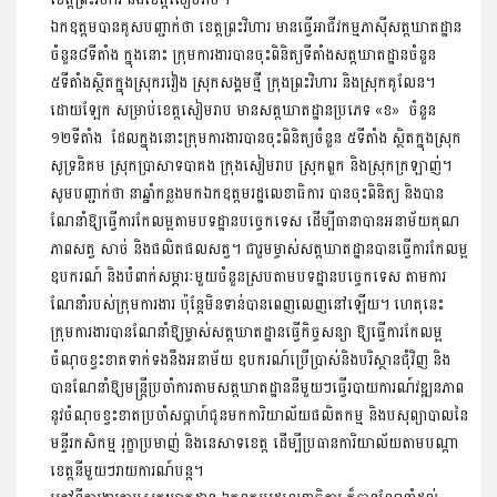
ឯកឧត្តមបានគូសបញ្ជាក់ថា ខេត្តព្រះវិហារ មានធ្វើអាជីវកម្មភាស៊ីសត្តឃាតដ្ឋាន
ចំនួន៨ទីតាំង ក្នុងនោះ ក្រុមការងារបានចុះពិនិត្យទីតាំងសត្តឃាតដ្ឋានចំនួន
៥ទីតាំងស្ថិតក្នុងស្រុករវៀង ស្រុកសង្គមថ្មី ក្រុងព្រះវិហារ និងស្រុកគូលែន។
ដោយឡែក សម្រាប់ខេត្តសៀមរាប មានសត្តឃាតដ្ឋានប្រភេទ «ខ» ចំនួន
១២ទីតាំង ដែលក្នុងនោះក្រុមការងារបានចុះពិនិត្យចំនួន ៥ទីតាំង ស្ថិតក្នុងស្រុក
សូទ្រនិគម ស្រុកប្រាសាទបាគង ក្រុងសៀមរាប ស្រុកពួក និងស្រុកក្រឡាញ់។
សូមបញ្ជាក់ថា នាឆ្នាំកន្លងមកឯកឧត្តមរដ្ឋលេខាធិការ បានចុះពិនិត្យ និងបាន
ណែនាំឱ្យធ្វើការកែលម្អតាមបទដ្ឋានបច្ចេកទេស ដើម្បីធានាបានអនាម័យគុណ
ភាពសត្វ សាច់ និងផលិតផលសត្វ។ ជារួមម្ចាស់សត្តឃាតដ្ឋានបានធ្វើការកែលម្អ
ឧបករណ៍ និងបំពាក់សម្ភារៈមួយចំនួនស្របតាមបទដ្ឋានបច្ចេកទេស តាមការ
ណែនាំរបស់ក្រុមការងារ ប៉ុន្តែមិនទាន់បានពេញលេញនៅឡើយ។ ហេតុនេះ
ក្រុមការងារបានណែនាំឱ្យម្ចាស់សត្តឃាតដ្ឋានធ្វើកិច្ចសន្យា ឱ្យធ្វើការកែលម្អ
ចំណុចខ្វះខាតទាក់ទងនឹងអនាម័យ ឧបករណ៍ប្រើប្រាស់និងបរិស្ថានជុំវិញ និង
បានណែនាំឱ្យមន្ត្រីប្រចាំការតាមសត្តឃាតដ្ឋាននីមួយៗធ្វើរបាយការណ៍វឌ្ឍនភាព
នូវចំណុចខ្វះខាតប្រចាំសប្តាហ៍ជូនមកការិយាល័យផលិតកម្ម និងបសុព្យាបាលនៃ
មន្ទីរកសិកម្ម រុក្ខាប្រមាញ់ និងនេសាទខេត្ត ដើម្បីប្រធានការិយាល័យតាមបណ្តា
ខេត្តនីមួយៗរាយការណ៍បន្ត។