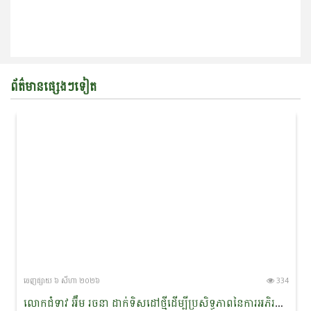
ព័ត៌មានផ្សេងៗទៀត
ចេញ​ផ្សាយ​ ៦ សីហា ២០២៦
334
លោកជំទាវ អ៊ឹម រចនា ដាក់ទិសដៅថ្មីដើម្បីប្រសិទ្ធភាពនៃការអភិរក្ស​ផ្សោត​ទន្លេមេគង្គ និងផ្តាំផ្ញើឱ្យឆ្មាំទន្លេយកចិត្តទុកដាក់លើសុវត្ថិភាព​ពេលចេញល្បាតក្នុងរដូវវស្សា