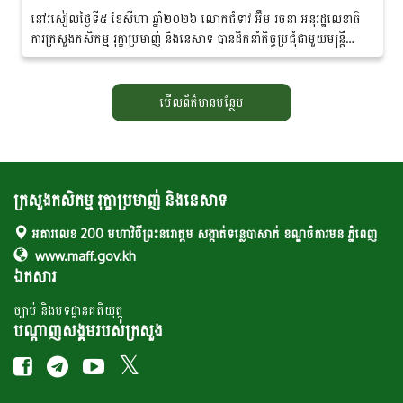
នៅរសៀលថ្ងៃទី៥ ខែសីហា ឆ្នាំ២០២៦ លោកជំទាវ អ៊ឹម រចនា អនុរដ្ឋ​លេខាធិ
ការក្រសួងកសិកម្ម រុក្ខាប្រមាញ់ និងនេសាទ បានដឹកនាំកិច្ចប្រជុំជាមួយមន្ត្រី
ជំនាញ ដែលមានលោកបណ្ឌិត...
មើលព័ត៌មានបន្ថែម
ក្រសួងកសិកម្ម រុក្ខាប្រមាញ់ និងនេសាទ
អគារលេខ 200 មហាវិថីព្រះនរោត្តម សង្កាត់ទន្លេបាសាក់ ខណ្ឌចំការមន ភ្នំពេញ
www.maff.gov.kh
ឯកសារ
ច្បាប់ និងបទដ្ឋានគតិយុត្ត
បណ្តាញសង្គមរបស់ក្រសួង