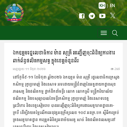
KH
|
EN
Toggle
navigation
ឯកឧត្តមរដ្ឋលេខាធិការ ម៉ាន សុគ្រី អញ្ជើញចុះពិនិត្យការងារ
ពាក់ព័ន្ធផលិតកម្មសត្វ ក្នុងខេត្តចំនួនពីរ
ចេញ​ផ្សាយ​ ១១ មិថុនា ២០២៦
2661
នៅថ្ងៃទី៩-១១ ខែមិថុនា ឆ្នាំ២០២៦ ឯកឧត្តម ម៉ាន សុគ្រី រដ្ឋលេខាធិការក្រសួង
កសិកម្ម រុក្ខាប្រមាញ់ និងនេសាទ អមដោយមន្រ្តីជំនាញនៃអគ្គនាយកដ្ឋានសុខ
ភាពសត្វ និងផលិតកម្ម ថ្នាក់ដឹកនាំមន្ទីរ លោក លោកស្រី មន្ត្រីការិយាល័យ
ផលិតកម្ម និងបសុព្យាបាលនៃមន្ទីរកសិកម្ម រុក្ខាប្រមាញ់ និងនេសាទខេត្ត
ព្រះវិហារ និងខេត្តសៀមរាប បានអញ្ជើញចុះពិនិត្យការងារសត្តឃាតដ្ឋានគោ-
ក្របី ដើម្បីវាយតម្លៃលើការអនុវត្តអនុក្រឹត្យលេខ ១០៨ អនក្រ.បក ស្តីពីការគ្រប់
គ្រងសត្តឃាតដ្ឋាន ការត្រួតពិនិត្យអនាម័យសត្វ សាច់ និងផលិតផលសត្វនៅ
ខេត្តព្រះវិហារ និងខេត្តសៀមរាប។