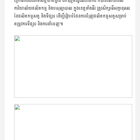
ក្រៅពីការងារតាមសត្តឃាតដ្ឋាន ឯកឧត្តមរដ្ឋលេខាធិការ ក៏បានណែនាំដល់
ការិយាល័យផលិតកម្ម និងបសុព្យាបាល ក្នុងខេត្តទាំងពីរ ត្រូវសិក្សាពីសក្តានុពល
នៃផលិតកម្មសត្វ និងទីផ្សារ ដើម្បីរៀបចំផែនការជំរុញផលិតកម្មសត្វសម្រាប់
តម្រូវការទីផ្សារ និងការនាំចេញ៕