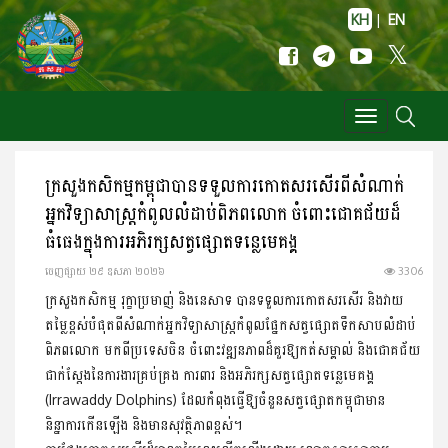
KH
|
EN
Toggle
navigation
ក្រសួងកសិកម្មកម្ពុជាបានទទួលការកោតសរសើរពីសំណាក់
អ្នកវិទ្យាសាស្ត្រកំពូលលំដាប់ពិភពលោក ចំពោះជោគជ័យដ៏
ធំធេងក្នុងការអភិរក្សសត្វផ្សោតទន្លេមេគង្គ
ចេញ​ផ្សាយ​ ២៩ ឧសភា ២០២៦
3306
ក្រសួងកសិកម្ម រុក្ខាប្រមាញ់ និងនេសាទ បានទទួលការកោតសរសើរ និងវាយ
តម្លៃខ្ពស់បំផុតពីសំណាក់អ្នកវិទ្យាសាស្ត្រកំពូលផ្នែកសត្វផ្សោតទឹកសាបលំដាប់
ពិភពលោក មកពីប្រទេសចិន ចំពោះវឌ្ឍនភាពដ៏គួរឱ្យកត់សម្គាល់ និងជោគជ័យ
ជាក់ស្តែងនៃការងារគ្រប់គ្រង ការពារ និងអភិរក្សសត្វផ្សោតទន្លេមេគង្គ
(Irrawaddy Dolphins) ដែលកំពុងធ្វើឱ្យចំនួនសត្វផ្សោតកម្ពុជាមាន
និន្នាការកើនឡើង និងមានសុវត្ថិភាពខ្ពស់។