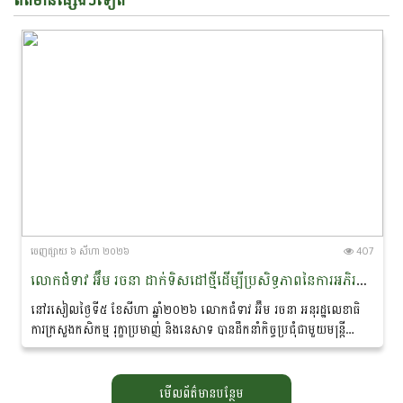
ចេញ​ផ្សាយ​ ៦ សីហា ២០២៦
407
លោកជំទាវ អ៊ឹម រចនា ដាក់ទិសដៅថ្មីដើម្បីប្រសិទ្ធភាពនៃការអភិរក្ស​ផ្សោត​ទន្លេមេគង្គ និងផ្តាំផ្ញើឱ្យឆ្មាំទន្លេយកចិត្តទុកដាក់លើសុវត្ថិភាព​ពេលចេញល្បាតក្នុងរដូវវស្សា
នៅរសៀលថ្ងៃទី៥ ខែសីហា ឆ្នាំ២០២៦ លោកជំទាវ អ៊ឹម រចនា អនុរដ្ឋ​លេខាធិ
ការក្រសួងកសិកម្ម រុក្ខាប្រមាញ់ និងនេសាទ បានដឹកនាំកិច្ចប្រជុំជាមួយមន្ត្រី
ជំនាញ ដែលមានលោកបណ្ឌិត...
មើលព័ត៌មានបន្ថែម