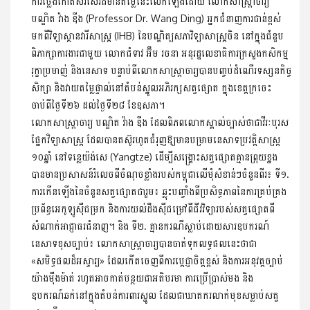
ការថ្លែងកោតសរសើរដ៏មានតម្លៃនេះលើកឡើងដោយ លោកសាស្ត្រាចារ្យ
បណ្ឌិត វ៉ាង ឌីង (Professor Dr. Wang Ding) អ្នកជំនាញការជាន់ខ្ពស់
មកពីវិទ្យាស្ថានវារីសាស្ត្រ (IHB) នៃបណ្ឌិត្យសភាវិទ្យាសាស្ត្រចិន នៅក្នុងជំនួប
ពិភាក្សាការងារជាមួយ លោកជំទាវ អ៊ឹម រចនា អនុរដ្ឋលេខាធិការក្រសួងកសិកម្ម
រុក្ខាប្រមាញ់ និងនេសាទ បន្ទាប់ពីលោកសាស្ត្រាចារ្យបានបញ្ចប់ដំណើរទស្សនកិច្ច
សិក្សា និងវាយតម្លៃផ្ទាល់នៅតំបន់ស្នូលអភិរក្សសត្វផ្សោត ក្នុងខេត្តក្រចេះ
ចាប់ពីថ្ងៃទី២៦ ដល់ថ្ងៃទី២៨ ខែឧសភា។
លោកសាស្ត្រាចារ្យ បណ្ឌិត វ៉ាង ឌីង ដែលពិភពលោកស្គាល់ច្បាស់ថាជាវីរៈបុរស
ផ្នែកវិទ្យាសាស្ត្រ ដែលបានតស៊ូរហូតជំរុញឱ្យមានបម្រាមនេសាទប្រវត្តិសាស្ត្រ
១០ឆ្នាំ នៅទន្លេយ៉ង់សេ (Yangtze) ដើម្បីសង្គ្រោះសត្វផ្សោតគ្មានព្រុយខ្នង
បានមានប្រសាសន៍រំលេចពីចំណុចខ្លាំងរបស់កម្ពុជាលើមុំសំខាន់ៗចំនួនពីរ៖ ទី១.
ការកើនឡើងនៃចំនួនសត្វផ្សោតជារួម៖ ឆ្លុះបញ្ចាំងពីប្រសិទ្ធភាពនៃការគ្រប់គ្រង
ប្រព័ន្ធអេកូឡូស៊ីជម្រក និងការយល់ដឹងស៊ីជម្រៅពីជីវវិទ្យារបស់សត្វផ្សោតពី
សំណាក់អាជ្ញាធរជំនាញ។ និង ទី២. គ្មានករណីស្លាប់ដោយសារឧបករណ៍
នេសាទខុសច្បាប់៖ លោកសាស្ត្រាចារ្យបានចាត់ទុកលទ្ធផលនេះថាជា
«សមិទ្ធផលដ៏អស្ចារ្យ» ដែលកើតចេញពីការប្តេជ្ញាចិត្តខ្ពស់ និងការអនុវត្តច្បាប់
យ៉ាងម៉ឺងម៉ាត់ រហូតអាចកាត់បន្ថយជាអតិបរមា ការប្រើប្រាស់មង និង
ឧបករណ៍ឆក់នៅក្នុងតំបន់ការពារស្នូល ដែលជាឃាតករលាក់មុខសម្លាប់សត្វ