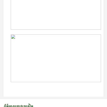
ព័ត៌មានផ្សេងៗទៀត