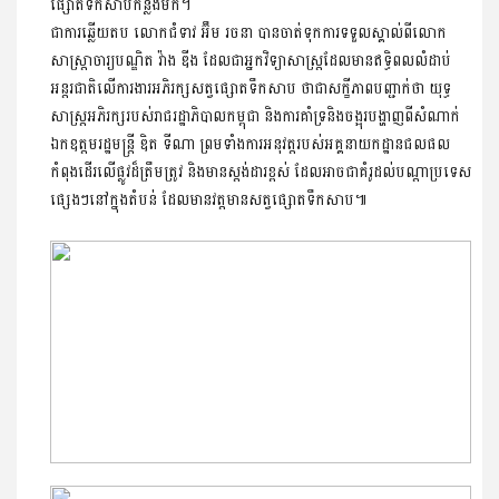
ផ្សោតទឹកសាបកន្លងមក។
ជាការឆ្លើយតប លោកជំទាវ អ៊ឹម រចនា បានចាត់ទុកការទទួលស្គាល់ពីលោក
សាស្ត្រាចារ្យបណ្ឌិត វ៉ាង ឌីង ដែលជាអ្នកវិទ្យាសាស្ត្រដែលមានឥទ្ធិពលលំដាប់
អន្តរជាតិលើការងារអភិរក្សសត្វផ្សោតទឹកសាប ថាជាសក្ខីភាពបញ្ជាក់ថា យុទ្ធ
សាស្ត្រអភិរក្សរបស់រាជរដ្ឋាភិបាលកម្ពុជា និងការគាំទ្រនិងចង្អុរបង្ហាញពីសំណាក់
ឯកឧត្តមរដ្ឋមន្ដ្រី ឌិត ទីណា ព្រមទាំងការអនុវត្តរបស់អគ្គនាយកដ្ឋានជលផល
កំពុងដើរលើផ្លូវដ៏ត្រឹមត្រូវ និងមានស្តង់ដារខ្ពស់ ដែលអាចជាគំរូដល់បណ្តាប្រទេស
ផ្សេងៗនៅក្នុងតំបន់ ដែលមានវត្តមានសត្វផ្សោតទឹកសាប៕