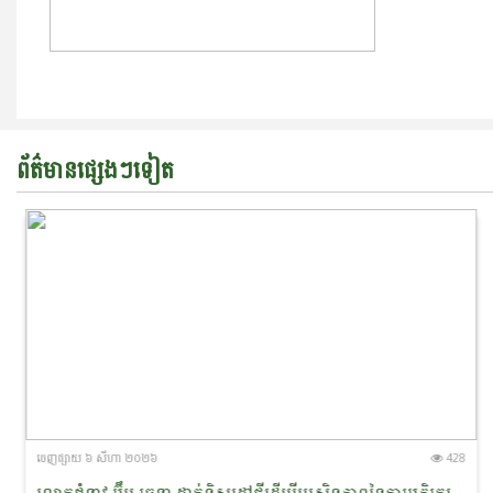
ព័ត៌មានផ្សេងៗទៀត
ចេញ​ផ្សាយ​ ៦ សីហា ២០២៦
428