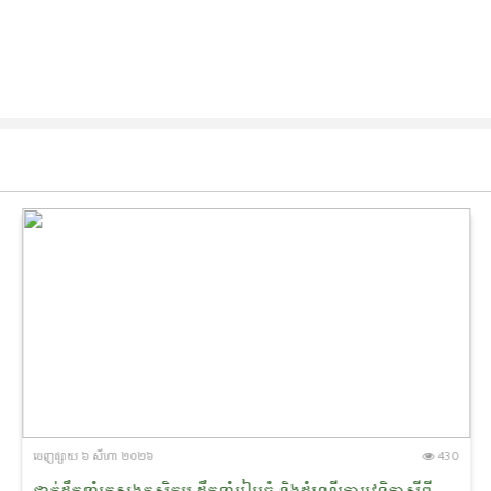
ចេញ​ផ្សាយ​ ៦ សីហា ២០២៦
430