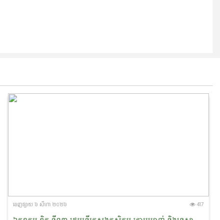
ចេញ​ផ្សាយ​ ៦ សីហា ២០២៦
417