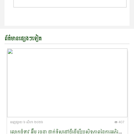
ព័ត៌មានផ្សេងៗទៀត
ចេញ​ផ្សាយ​ ៦ សីហា ២០២៦
407
លោកជំទាវ អ៊ឹម រចនា ដាក់ទិសដៅថ្មីដើម្បីប្រសិទ្ធភាពនៃការអភិរក្ស​ផ្សោត​ទន្លេមេគង្គ និងផ្តាំផ្ញើឱ្យឆ្មាំទន្លេយកចិត្តទុកដាក់លើសុវត្ថិភាព​ពេលចេញល្បាតក្នុងរដូវវស្សា