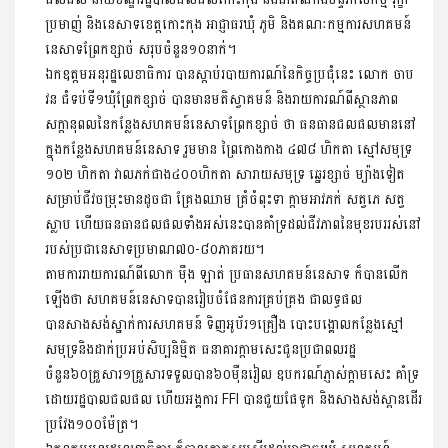
ប្រមាញ់ និងនេសាទខេត្តកោះកុង អាជ្ញាធរឃុំ ភូមិ និងគណៈកម្មការសហគមន៍
នេសាទព្រែកខ្សាច់ សរុបចំនួន១០នាក់។
ឯកឧត្តមអនុរដ្ឋលេខាធិការ បានស្តាប់របាយការណ៍នៃកិច្ចប្រជុំនេះ លោក ចាប
វន ជំទប់ទី១ឃុំព្រែកខ្សាច់ បានមានមតិស្វាគមន៍ និងរាយការណ៍ពីស្ថានភាព
សក្តានុពលនៃកន្លែងសហគមន៍នេសាទព្រែកខ្សាច់ ថា ធនធានជលផលមាននៅ
ក្នុងកន្លែងសហគមន៍នេសាទ រួមមាន ព្រៃកោងកាង ៤៧៨ ហិកតា ស្មៅសមុទ្រ
១០២ ហិកតា វាលភក់ជាង៤០០ហិកតា សារាយសមុទ្រ ឆ្នេរខ្សាច់ ម្យ៉ាងទៀត
សម្រាប់ជីវចម្រុះមានដូចជា គ្រែងឈាម គ្រំចំពុះទា ក្តាមអាវភក់ សត្វភេ សត្វ
ស្លាប ហើយធនធានជលផលទាំងអស់នេះបានគាំទ្រដល់ជីវភាពនៃមុខរបររស់នៅ
របស់ប្រជានេសាទប្រមាណ៧០-៨០ភាគរយ។
តាមការរាយការណ៍ពីលោក ម៉ឹង ឡាត់ ប្រធានសហគមន៍នេសាទ ក៏បានលើក
ឡើងថា សហគមន៍នេសាទបានរៀបចំផែនការគ្រប់គ្រង ជាលទ្ធផល
បានសាងសង់ស្នាក់ការសហគមន៍ ទិញអូប័រ១គ្រឿង បោះបង្គោលកន្លែងស្មៅ
សមុទ្រនិងដាក់ប្រអប់សិប្បនិម្មិត ធនាគារក្តាមសេះជូនប្រជាពលរដ្ឋ
ចំនួន៦០គ្រួសារ១គ្រួសារទទួលបាន៦០ម៉ឺនរៀល ឧបករណ៍ភ្ញាស់ក្តាមសេះ គាំទ្រ
ដោយរដ្ឋបាលជលផល ហើយអង្គការ FFI បានជួយផែទូក និងសាងសង់ស្ពានដើរ
ប្រវែង១០០ម៉ែត្រ។