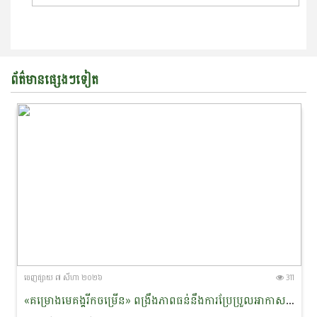
ព័ត៌មានផ្សេងៗទៀត
ចេញ​ផ្សាយ​ ៧ សីហា ២០២៦
311
«គម្រោងមេគង្គរីកចម្រើន» ពង្រឹងភាពធន់នឹងការប្រែប្រួល​អាកាស​​ធាតុ និងលើកកម្ពស់ជីវភាពសហគមន៍ជនជាតិភាគតិច នៅខេត្តរតនគិរី និងមណ្ឌលគិរី