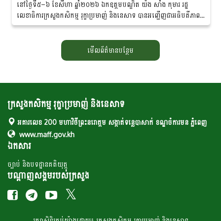
នៅថ្ងៃទី៥–៦ ខែសីហា ឆ្នាំ២០២៦ ឯកឧត្ដមបណ្ឌិត យ៉ង សាំង កុមារ រដ្ឋ
លេខាធិការក្រសួងកសិកម្ម រុក្ខាប្រមាញ់ និងនេសាទ បាន​អញ្ជើញជាអធិបតីភាពដ៏
ខ្ពង់ខ្ពស់ក្នុង «សិក្ខាសាលាឆ្លុះ​បញ្ចាំង​ការ​សហការគ្នារវាងមន្ត្រីកសិកម្មឃុំ...
មើលព័ត៌មានបន្ថែម
ក្រសួងកសិកម្ម រុក្ខាប្រមាញ់ និងនេសាទ
អគារលេខ 200 មហាវិថីព្រះនរោត្តម សង្កាត់ទន្លេបាសាក់ ខណ្ឌចំការមន ភ្នំពេញ
www.maff.gov.kh
ឯកសារ
ច្បាប់ និងបទដ្ឋានគតិយុត្ត
បណ្តាញសង្គមរបស់ក្រសួង
រក្សា​​សិទ្ធិគ្រប់​​​យ៉ាង​ដោយ៖ ក្រសួង​កសិកម្ម​ រុក្ខា​ប្រមាញ់​ និង​​នេសាទ