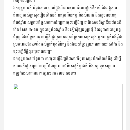
ខេត្តកំពង់ឆ្នាំង។
ឯកឧត្តម គង់ ច័ន្ទវាសនា បានថ្លែង​អំណរគុណចំពោះថ្នាក់ដឹកនាំ និងអង្គភាព
ជំនាញរបស់ក្រសួងរៀបចំដែនដី នគរូបនីយកម្ម និងសំណង់ និងរដ្ឋបាលខេត្ត
កំពង់ឆ្នាំង​ សម្រាប់កិច្ចសហការ​ជំរុញការចុះបញ្ជីដីរដ្ឋ​ ជាពិសេសដីស្ថានីយដាំឈេី​
ហ៊ុន​ សែន​ មា-នក​ ក្នុងខេត្តកំពង់ឆ្នាំង​ និងស្នេីសុំឱ្យអង្គប្រជុំ​ និងរដ្ឋបាលខេត្តបន្ត
ជំរុញ​ និងគាំទ្រការចុះបញ្ជីដីរដ្ឋក្រោមការគ្រប់គ្រងរបស់ក្រសួង​ ក្នុងខេត្តកំពង់ឆ្នាំង​
ស្របពេលដែលទាំងអស់គ្នាកំពុងពិនិត្យ​ និងវាយតម្លៃវឌ្ឍនភាពការងារវាស់វែង​ និង
ចុះបញ្ជីដីធ្លីជូនប្រជាពលរដ្ឋ។
ឯកឧត្តមបានបន្ថែមថា​ ការចុះបញ្ជីដីរដ្ឋគឺជាភារកិច្ចរបស់គ្រប់ភាគីពាក់ព័ន្ធ​ ដេីម្បី
ការពារដីរដ្ឋ​ សម្រាប់បម្រេីផលប្រយោជន៍សេដ្ឋកិច្ចជាតិ​ និងរក្សាទុកសម្រាប់
តម្រូវការសាធារណៈផ្សេងៗនាពេលខាងមុខ៕