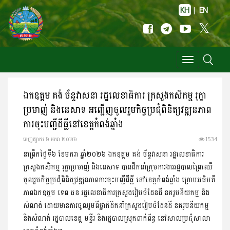
KH
|
EN
Toggle
navigation
ឯកឧត្តម គង់ ច័ន្ទវាសនា រដ្ឋលេខាធិការ​ ក្រសួងកសិកម្ម រុក្ខា
ប្រមាញ់ និងនេសាទ អញ្ជើញចូលរួមកិច្ចប្រជុំពិនិត្យវឌ្ឍនភាព​
ការចុះបញ្ជីដីធ្លីនៅខេត្តកំពង់ឆ្នាំង
ចេញ​ផ្សាយ​ ៦ មករា ២០២៦
1534
នាព្រឹកថ្ងៃទី៦ ខែមករា ឆ្នាំ២០២៦ ឯកឧត្តម គង់ ច័ន្ទវាសនា រដ្ឋលេខាធិការ
ក្រសួងកសិកម្ម រុក្ខាប្រមាញ់ និងនេសាទ បានដឹកនាំក្រុមការងាររដ្ឋបាលព្រៃឈេី
ចូលរួមកិច្ចប្រជុំ​ពិនិត្យវឌ្ឍនភាពការចុះបញ្ជីដីធ្លី​ នៅខេត្តកំពង់ឆ្នាំង ក្រោមអធិបតី
ភាពឯកឧត្តម ទេព ធន រដ្ឋលេខាធិការក្រសួងរៀបចំដែនដី នគរូបនីយកម្ម និង
សំណង់ ដោយមាន​ការចូលរួមពីថ្នាក់ដឹកនាំក្រសួងរៀបចំដែនដី នគរូបនីយកម្ម
និងសំណង់ រដ្ឋបាលខេត្ត មន្ទីរ និងរដ្ឋបាលស្រុកពាក់ព័ន្ធ នៅសាល​ប្រជុំសាលា