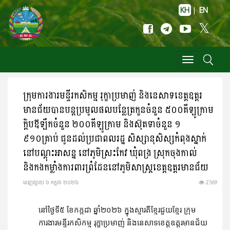
KH
|
EN
Toggle
navigation
ក្រុមការងារមន្ទីរកសិកម្ម រុក្ខាប្រមាញ់ និងនេសាទខេត្តឧត្តរ
មានជ័យបានបន្តប្រមូលផលបន្លែត្រកួនចំនួន ៥០០គីឡូក្រាម
ក្តិបឪឡឹកចំនួន ២០០គីឡូក្រាម និងស៊ុតទាចំនួន ១
៩១០គ្រាប់ ជូនដល់ប្រជាពលរដ្ឋ សិស្សានុសិស្សកំពុងស្នាក់
នៅបណ្តុះអាសន្ន នៅភូមិស្រះកែវ ឃុំពង្រ ស្រុកចុងកាល់
និងកងកម្លាំងការពារព្រំដែននៅភូមិសាស្ត្រខេត្តឧត្តរមានជ័យ
ចេញ​ផ្សាយ​ ៦ កក្កដា ២០២៦
2369
នៅថ្ងៃទី៥ ខែកក្កដា ឆ្នាំ២០២៦ ក្នុងស្មារតីខ្មែរជួយខ្មែរ ក្រុម
ការងារមន្ទីរកសិកម្ម រុក្ខាប្រមាញ់ និងនេសាទខេត្តឧត្តរមានជ័យ