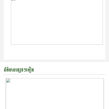
ព័ត៌មានផ្សេងៗទៀត