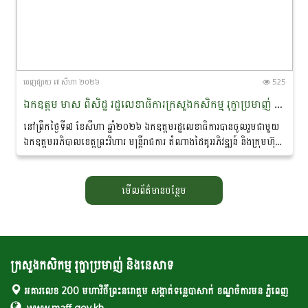
ចេញ​ផ្សាយ​ ៧ សីហា ២០២៦
525
ឯកឧត្តម មាស ពិសិដ្ឋ រដ្ឋលេខាធិការក្រសួងកសិកម្ម រុក្ខាប្រមាញ់ និងនេសាទ បានចូលរួមជាអធិបតីភាពក្នុងពិធីចុះហត្ថលេខាលក់-ទិញផលិតផលកសិកម្មសរីរាង្គ នៅខេត្តព្រះវិហារ
នៅព្រឹកថ្ងៃទី៧ ខែសីហា ឆ្នាំ២០២៦ ឯកឧត្តមរដ្ឋលេខាធិការបានចូលរួមជាមួយ
ឯកឧត្តមអភិបាលខេត្តព្រះវិហារ មន្ត្រីរាជការ តំណាងដៃគូអភិវឌ្ឍន៍ និងក្រុមហ៊ុន
ឯកជន ព្រមទាំងប្រជាកសិករ...
មើលព័ត៌មានបន្ថែម
ក្រសួងកសិកម្ម រុក្ខាប្រមាញ់ និងនេសាទ
អគារលេខ 200 មហាវិថីព្រះនរោត្តម សង្កាត់ទន្លេបាសាក់ ខណ្ឌចំការមន ភ្នំពេញ
www.maff.gov.kh