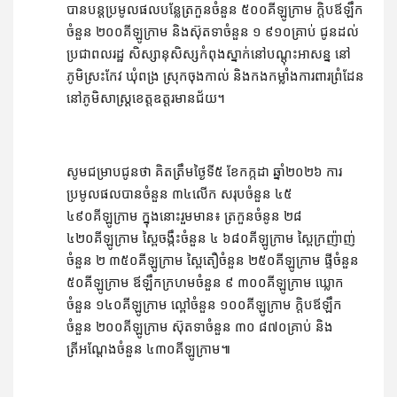
បានបន្តប្រមូលផលបន្លែត្រកួនចំនួន ៥០០គីឡូក្រាម ក្តិបឪឡឹក
ចំនួន ២០០គីឡូក្រាម និងស៊ុតទាចំនួន ១ ៩១០គ្រាប់ ជូនដល់
ប្រជាពលរដ្ឋ សិស្សានុសិស្សកំពុងស្នាក់នៅបណ្តុះអាសន្ន នៅ
ភូមិស្រះកែវ ឃុំពង្រ ស្រុកចុងកាល់ និងកងកម្លាំងការពារព្រំដែន
នៅភូមិសាស្ត្រខេត្តឧត្តរមានជ័យ។
សូមជម្រាបជូនថា គិតត្រឹមថ្ងៃទី៥ ខែកក្កដា ឆ្នាំ២០២៦ ការ
ប្រមូលផលបានចំនួន ៣៤លើក សរុបចំនួន ៤៥ 
៤៩០គីឡូក្រាម ក្នុងនោះរួមមាន៖ ត្រកួនចំនូន ២៨ 
៤២០គីឡូក្រាម ស្ពៃចង្កឹះចំនួន ៤ ៦៨០គីឡូក្រាម ស្ពៃក្រញ៉ាញ់
ចំនួន ២ ៣៥០គីឡូក្រាម ស្ពៃតឿចំនួន ២៥០គីឡូក្រាម ផ្ទីចំនួន 
៥០គីឡូក្រាម ឪឡឹកក្រហមចំនួន ៩ ៣០០គីឡូក្រាម ឃ្លោក
ចំនួន ១៤០គីឡូក្រាម ល្ពៅចំនួន ១០០គីឡូក្រាម ក្តិបឪឡឹក
ចំនួន ២០០គីឡូក្រាម ស៊ុតទាចំនួន ៣០ ៨៧០គ្រាប់ និង
ត្រីអណ្តែងចំនួន ៤៣០គីឡូក្រាម៕