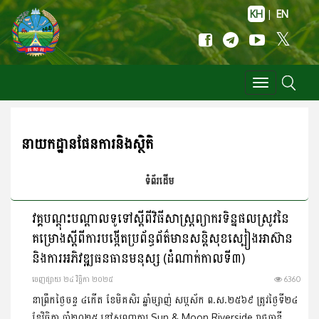
KH
|
EN
Toggle
navigation
នាយកដ្ឋាន​ផែនការនិងស្ថិតិ
ទំព័រដើម
វគ្គបណ្តុះបណ្តាលទូទៅស្តីពីវិធីសាស្រ្តព្យាករទិន្នផលស្រូវនៃ
គម្រោងស្តីពីការបង្កើតប្រព័ន្ធព័ត៌មានសន្តិសុខស្បៀងអាស៊ាន
និងការអភិវឌ្ឍធនធានមនុស្ស (ដំណាក់កាលទី៣)
ចេញ​ផ្សាយ​ ២៤ វិច្ឆិកា ២០២៥
6360
នាព្រឹកថ្ងៃចន្ទ ៤កើត ខែមិគសិរ ឆ្នាំម្សាញ់ សប្តស័ក ព.ស.២៥៦៩ ត្រូវថ្ងៃទី២៤
ខែវិច្ឆិកា ឆ្នាំ២០២៥ នៅសណ្ឋាគារ Sun & Moon Riverside រាជធានី