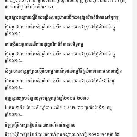
ជាអធិបតីក្នុងពិធីបើកសិក្ខាសាលា...
វគ្គបណ្តុះបណ្តាលស្តីពីការពង្រឹងសមត្ថភាពលើការអនុវត្តថវិកាព័ត៌មានសមិទ្ធកម្ម
ថ្ងៃចន្ទ ៨រោច ខែមិគសិរ ឆ្នាំរោង ឆស័ក ព.ស.២៥៦៨ ត្រូវនឹងថ្ងៃទី២៣ ខែធ្នូ
ឆ្នាំ២០២៤...
ការពង្រឹងសម្ថភាពលើការអនុវត្តថវិកាព័ត៌មានសមិទ្ធកម្ម
ថ្ងៃចន្ទ ៨រោច ខែមិគសិរ ឆ្នាំរោង ឆស័ក ព.ស.២៥៦៨ ត្រូវនឹងថ្ងៃទី២៣ ខែធ្នូ
ឆ្នាំ២០២៤...
សិក្ខាសាលាផ្សព្វផ្សាយស្តីពីសកម្មភាពគាំទ្រដល់កម្មវិធីផ្តល់អាហារតាមសាលារៀន
ថ្ងៃចន្ទ ១រោច ខែមិគសិរ ឆ្នាំរោង ឆស័ក ព.ស ២៥៦៨ ត្រូវនឹងថ្ងៃទី១៦ ខែធ្នូ
ឆ្នាំ២០២៤...
ផ្សព្វផ្សាយក្របខ័ណ្ឌយុទ្ធសាស្ត្រកម្ពុជាឆ្នាំ២០២៤-២០៣០
ថ្ងៃចន្ទ ៩កើត ខែមិគសិរ ឆ្នាំរោង ឆស័ក ព.ស.២៥៦៨ ត្រូវនឹងថ្ងៃទី៩ ខែធ្នូ
ឆ្នាំ២០២៤...
កិច្ចប្រជុំពិភាក្សារៀបចំរបាយការណ៍ពាក់កណ្តាល
កិច្ចប្រជុំពិភាក្សារៀបចំរបាយការណ៍ពាក់កណ្តាលអាណត្តិ ២០១៦-២០២៣ និង