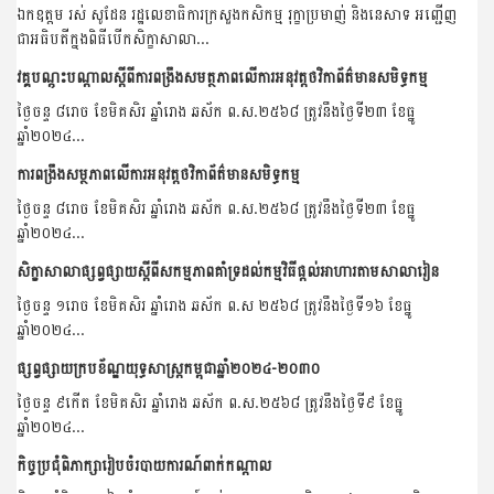
ឯកឧត្តម រស់ សូដែន រដ្ឋលេខាធិការក្រសួងកសិកម្ម រុក្ខាប្រមាញ់ និងនេសាទ អញ្ជេីញ
ជាអធិបតីក្នុងពិធីបើកសិក្ខាសាលា...
វគ្គបណ្តុះបណ្តាលស្តីពីការពង្រឹងសមត្ថភាពលើការអនុវត្តថវិកាព័ត៌មានសមិទ្ធកម្ម
ថ្ងៃចន្ទ ៨រោច ខែមិគសិរ ឆ្នាំរោង ឆស័ក ព.ស.២៥៦៨ ត្រូវនឹងថ្ងៃទី២៣ ខែធ្នូ
ឆ្នាំ២០២៤...
ការពង្រឹងសម្ថភាពលើការអនុវត្តថវិកាព័ត៌មានសមិទ្ធកម្ម
ថ្ងៃចន្ទ ៨រោច ខែមិគសិរ ឆ្នាំរោង ឆស័ក ព.ស.២៥៦៨ ត្រូវនឹងថ្ងៃទី២៣ ខែធ្នូ
ឆ្នាំ២០២៤...
សិក្ខាសាលាផ្សព្វផ្សាយស្តីពីសកម្មភាពគាំទ្រដល់កម្មវិធីផ្តល់អាហារតាមសាលារៀន
ថ្ងៃចន្ទ ១រោច ខែមិគសិរ ឆ្នាំរោង ឆស័ក ព.ស ២៥៦៨ ត្រូវនឹងថ្ងៃទី១៦ ខែធ្នូ
ឆ្នាំ២០២៤...
ផ្សព្វផ្សាយក្របខ័ណ្ឌយុទ្ធសាស្ត្រកម្ពុជាឆ្នាំ២០២៤-២០៣០
ថ្ងៃចន្ទ ៩កើត ខែមិគសិរ ឆ្នាំរោង ឆស័ក ព.ស.២៥៦៨ ត្រូវនឹងថ្ងៃទី៩ ខែធ្នូ
ឆ្នាំ២០២៤...
កិច្ចប្រជុំពិភាក្សារៀបចំរបាយការណ៍ពាក់កណ្តាល