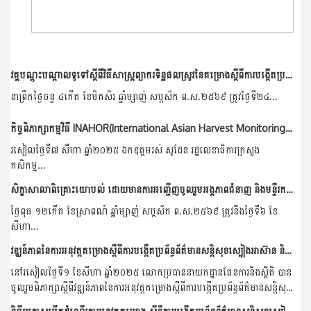
វគ្គបណ្តុះបណ្តាលទូទៅស្តីពីវិធីសាស្រ្តព្យាករទិន្នផលស្រូវនៃគម្រោងស្តីពីការបង្កើតប្រព័ន្ធព័ត៌មានសន្តិសុខស្បៀងអាស៊ាន និងការអភិវឌ្ឍធនធានមនុស្ស (ដំណាក់កាលទី៣)
នាព្រឹកថ្ងៃចន្ទ ៤កើត ខែមិគសិរ ឆ្នាំម្សាញ់ សប្តស័ក ព.ស.២៥៦៩ ត្រូវថ្ងៃទី២៤...
កិច្ចពិភាក្សាកម្មវិធី INAHOR(International Asian Harvest Monitoring System for Rice)ជាមួយភាគីជប៉ុន
រសៀលថ្ងៃទី៧ សីហា ឆ្នាំ២០២៥ ឯកឧត្តមរស់ សូដែន រដ្ឋលេខាធិការក្រសួង
កសិកម្ម...
សិក្ខាសាលាពិគ្រោះយោបល់ ដោយមានការអញ្ជើញចូលរួមអង្គភាពជំនាញ និងមន្ទីរកសិកម្មរុក្ខាប្រមាញ់ និងនេសាទ ខេត្តកំពត និងខេត្តព្រៃវែង
ថ្ងៃពុធ ១២កើត ខែស្រាពណ៍ ឆ្នាំម្សាញ់ សប្តស័ក ព.ស.២៥៦៩ ត្រូវនឹងថ្ងៃទី៦ ខែ
សីហា...
វឌ្ឃន៍ភាពនៃការអនុវត្តគម្រោងស្តីពីការបង្កើតប្រព័ន្ធព័ត៌មានសន្តិសុខស្បៀងអាស៊ាន និងការអភិវឌ្ឍធនធានមនុស្ស(ដំណាក់កាលទី១ ២ និងទី៣)
នៅរសៀលថ្ងៃទី១ ខែសីហា ឆ្នាំ២០២៥ លោកប្រធាននាយកដ្ឋានផែនការនិងស្ថិតិ បាន
ចូលរួមពិភាក្សាស្តីពីវឌ្ឍន៍ភាពនៃការអនុវត្តគម្រោងស្តីពីការបង្កើតប្រព័ន្ធព័ត៌មានសន្តិសុខ
ស្បៀងអាស៊ាន...