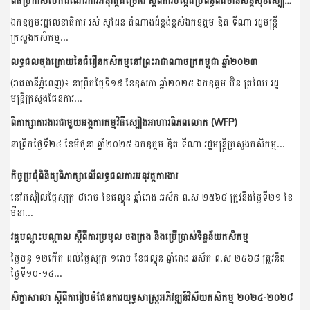
ពិធីប្រកាសបើកដំណើរការអនុវត្តគម្រោង ស្តីពីការបង្កើតប្រព័ន្ធព័ត៌មានសន្តិសុខស្បៀងអាស៊ាន និងការអភិវឌ្ឍធនធានមនុស្ស(ដំណាក់កាលទី៣)
ឯកឧត្តមរដ្ឋលេខាធិការ រស់ សូដែន តំណាងដ៏ខ្ពង់ខ្ពស់ឯកឧត្តម ឌិត ទីណា រដ្ឋមន្ត្រី
ក្រសួងកសិកម្ម...
លទ្ធផលចុងក្រោយនៃជំរឿនកសិកម្មនៅព្រះរាជាណាចក្រកម្ពុជា ឆ្នាំ២០២៣
(រាជធានីភ្នំពេញ)៖ នាព្រឹកថ្ងៃទី១៩ ខែឧសភា ឆ្នាំ២០២៥ ឯកឧត្តម ប៊ិន ត្រឈៃ រដ្ឋ
មន្ត្រីក្រសួងផែនការ...
ពិភាក្សាការងារជាមួយអង្គការកម្មវិធីស្បៀងអាហារពិភពលោក (WFP)
នាព្រឹកថ្ងៃទី២៤ ខែមិថុនា ឆ្នាំ២០២៥ ឯកឧត្តម ឌិត ទីណា រដ្ឋមន្ដ្រីក្រសួងកសិកម្ម...
កិច្ចប្រជុំពិនិត្យពិភាក្សាលើលទ្ធផលការអនុវត្តការងារ
នៅរសៀលថ្ងៃសុក្រ ៨រោច ខែផល្គុន ឆ្នាំរោង ឆស័ក ព.ស ២៥៦៨ ត្រូវនឹងថ្ងៃទី២១ ខែ
មីនា...
វគ្គបណ្តុះបណ្តាល ស្តីពីការប្រមូល ចងក្រង និងប្រើប្រាស់ទិន្នន័យកសិកម្ម
ថ្ងៃចន្ទ ១២កើត ដល់ថ្ងៃសុក្រ ១រោច ខែផល្គុន ឆ្នាំរោង ឆស័ក ព.ស ២៥៦៨ ត្រូវនឹង
ថ្ងៃទី១០-១៤...
សិក្ខាសាលា ស្ដីពីការៀបចំផែនការយុទ្ធសាស្រ្តអភិវឌ្ឍន៍វិស័យកសិកម្ម ២០២៤-២០២៨