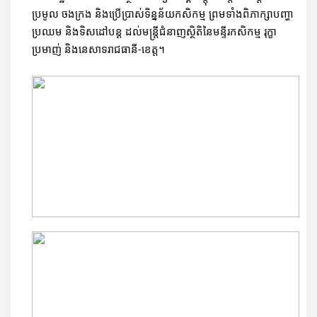
ប្រមូល ចងក្រង និងប្រើប្រាស់ទិន្នន័យកសិកម្ម ព្រមទាំងពិភាក្សាបញ្ហា
ប្រឈម និងទិសដៅបន្ត ដល់មន្ត្រីជំនាញស្ថិតិនៃមន្ទីរកសិកម្ម រុក្ខា
ប្រមាញ់ និងនេសាទរាជធានី-ខេត្ត។