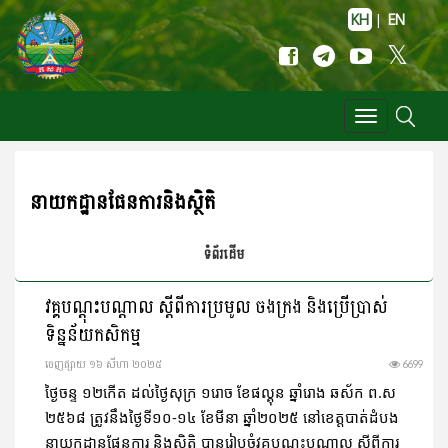
KH
|
EN
Toggle
navigation
នាយកដ្ឋាន​ផែនការនិងស្ថិតិ
ទំព័រដើម
វគ្គបណ្តុះបណ្តាល ស្តីពីការប្រមូល ចងក្រង និងប្រើប្រាស់
ទិន្នន័យកសិកម្ម
ចេញ​ផ្សាយ​ ១៦ សីហា ២០២៥
6699
ថ្ងៃចន្ទ ១២កើត ដល់ថ្ងៃសុក្រ ១រោច ខែផល្គុន ឆ្នាំរោង ឆស័ក ព.ស
២៥៦៨ ត្រូវនឹងថ្ងៃទី១០-១៤ ខែមីនា ឆ្នាំ២០២៥ នៅខេត្តបាត់ដំបង
នាយកដ្ឋានផែនការ និងស្ថិតិ បានរៀបចំវគ្គបណ្តុះបណ្តាល ស្តីពីការ