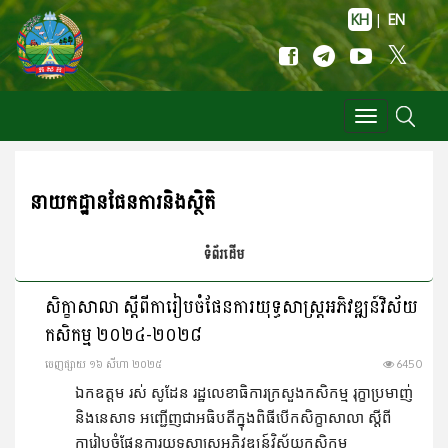
KH
|
EN
Toggle
navigation
នាយកដ្ឋាន​ផែនការនិងស្ថិតិ
ទំព័រដើម
សិក្ខាសាលា ស្ដីពីការៀបចំផែនការយុទ្ធសាស្រ្តអភិវឌ្ឍន៍វិស័យ
កសិកម្ម ២០២៤-២០២៨
ចេញ​ផ្សាយ​ ១៦ សីហា ២០២៥
6450
ឯកឧត្តម រស់ សូដែន រដ្ឋលេខាធិការក្រសួងកសិកម្ម រុក្ខាប្រមាញ់
និងនេសាទ អញ្ជេីញជាអធិបតីក្នុងពិធីបើកសិក្ខាសាលា ស្ដីពី
ការៀបចំផែនការយុទ្ធសាស្រ្តអភិវឌ្ឍន៍វិស័យកសិកម្ម