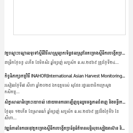
វគ្គបណ្តុះបណ្តាលទូទៅស្តីពីវិធីសាស្រ្តព្យាករទិន្នផលស្រូវនៃគម្រោងស្តីពីការបង្កើតប្រព័ន្ធព័ត៌មានសន្តិសុខស្បៀងអាស៊ាន និងការអភិវឌ្ឍធនធានមនុស្ស (ដំណាក់កាលទី៣)
នាព្រឹកថ្ងៃចន្ទ ៤កើត ខែមិគសិរ ឆ្នាំម្សាញ់ សប្តស័ក ព.ស.២៥៦៩ ត្រូវថ្ងៃទី២៤...
កិច្ចពិភាក្សាកម្មវិធី INAHOR(International Asian Harvest Monitoring System for Rice)ជាមួយភាគីជប៉ុន
រសៀលថ្ងៃទី៧ សីហា ឆ្នាំ២០២៥ ឯកឧត្តមរស់ សូដែន រដ្ឋលេខាធិការក្រសួង
កសិកម្ម...
សិក្ខាសាលាពិគ្រោះយោបល់ ដោយមានការអញ្ជើញចូលរួមអង្គភាពជំនាញ និងមន្ទីរកសិកម្មរុក្ខាប្រមាញ់ និងនេសាទ ខេត្តកំពត និងខេត្តព្រៃវែង
ថ្ងៃពុធ ១២កើត ខែស្រាពណ៍ ឆ្នាំម្សាញ់ សប្តស័ក ព.ស.២៥៦៩ ត្រូវនឹងថ្ងៃទី៦ ខែ
សីហា...
វឌ្ឃន៍ភាពនៃការអនុវត្តគម្រោងស្តីពីការបង្កើតប្រព័ន្ធព័ត៌មានសន្តិសុខស្បៀងអាស៊ាន និងការអភិវឌ្ឍធនធានមនុស្ស(ដំណាក់កាលទី១ ២ និងទី៣)