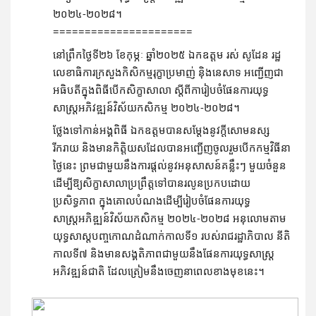
២០២៤-២០២៨។
======================
នៅព្រឹកថ្ងៃទី២៦​ ខែកុម្ភៈ ឆ្នាំ២០២៥ ឯកឧត្តម រស់ សូដែន រដ្ឋ
លេខាធិការក្រសួងកិសិកម្មរុក្ខាប្រមាញ់ នុិងនេសាទ អញ្ជេីញជា
អធិបតីក្នុងពិធីបើកសិក្ខាសាលា ស្ដីពីការៀបចំផែនការយុទ្ធ
សាស្រ្តអភិវឌ្ឍន៍វិស័យកសិកម្ម ២០២៤-២០២៨។
ថ្លែងទៅកាន់អង្គពិធី ឯកឧត្តមបានសម្តែងនូវក្តីសោមនស្ស
រីករាយ និងមានកិត្តិយសដែលបានអញ្ជើញចូលរួមបើកកម្មវិធីនា
ថ្ងៃនេះ ព្រមជាមួយនឹងការផ្ដល់នូវអនុសាសន៍គន្លឹះៗ មួយចំនួន
ដើម្បីឱ្យសិក្ខាសាលាប្រព្រឹត្តទៅបានរលូនប្រកបដោយ
ប្រសិទ្ធភាព ក្នុងគោលបំណងដើម្បីរៀបចំផែនការយុទ្ធ
សាស្រ្តអភិឌ្ឍន៍វិស័យកសិកម្ម ២០២៤-២០២៨ អនុលោមតាម
យុទ្ធសាស្តបញ្ចកោណដំណាក់កាលទី១ របស់រាជរដ្ឋាភិបាល នីតិ
កាលទី៧ និងមានសង្គតិភាពជាមួយនឹងផែនការយុទ្ធសាស្ត្រ
អភិវឌ្ឍន៍ជាតិ ដែលត្រៀមនឹងចេញនាពេលខាងមុខនេះ។