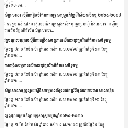
ថ្ងៃទី១០-១៤...
សិក្ខាសាលា ស្ដីពីការៀបចំផែនការយុទ្ធសាស្រ្តអភិវឌ្ឍន៍វិស័យកសិកម្ម ២០២៤-២០២៨
ឯកឧត្តម រស់ សូដែន រដ្ឋលេខាធិការក្រសួងកសិកម្ម រុក្ខាប្រមាញ់ និងនេសាទ អញ្ជេីញ
ជាអធិបតីក្នុងពិធីបើកសិក្ខាសាលា...
វគ្គបណ្តុះបណ្តាលស្តីពីការពង្រឹងសមត្ថភាពលើការអនុវត្តថវិកាព័ត៌មានសមិទ្ធកម្ម
ថ្ងៃចន្ទ ៨រោច ខែមិគសិរ ឆ្នាំរោង ឆស័ក ព.ស.២៥៦៨ ត្រូវនឹងថ្ងៃទី២៣ ខែធ្នូ
ឆ្នាំ២០២៤...
ការពង្រឹងសម្ថភាពលើការអនុវត្តថវិកាព័ត៌មានសមិទ្ធកម្ម
ថ្ងៃចន្ទ ៨រោច ខែមិគសិរ ឆ្នាំរោង ឆស័ក ព.ស.២៥៦៨ ត្រូវនឹងថ្ងៃទី២៣ ខែធ្នូ
ឆ្នាំ២០២៤...
សិក្ខាសាលាផ្សព្វផ្សាយស្តីពីសកម្មភាពគាំទ្រដល់កម្មវិធីផ្តល់អាហារតាមសាលារៀន
ថ្ងៃចន្ទ ១រោច ខែមិគសិរ ឆ្នាំរោង ឆស័ក ព.ស ២៥៦៨ ត្រូវនឹងថ្ងៃទី១៦ ខែធ្នូ
ឆ្នាំ២០២៤...
ផ្សព្វផ្សាយក្របខ័ណ្ឌយុទ្ធសាស្ត្រកម្ពុជាឆ្នាំ២០២៤-២០៣០
ថ្ងៃចន្ទ ៩កើត ខែមិគសិរ ឆ្នាំរោង ឆស័ក ព.ស.២៥៦៨ ត្រូវនឹងថ្ងៃទី៩ ខែធ្នូ