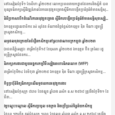
នៅរសៀលថ្ងៃទី១ ខែសីហា ឆ្នាំ២០២៥ លោកប្រធាននាយកដ្ឋានផែនការនិងស្ថិតិ បាន
ចូលរួមពិភាក្សាស្តីពីវឌ្ឍន៍ភាពនៃការអនុវត្តគម្រោងស្តីពីការបង្កើតប្រព័ន្ធព័ត៌មានសន្តិសុខ
ស្បៀងអាស៊ាន...
ពិធីប្រកាសបើកដំណើរការអនុវត្តគម្រោង ស្តីពីការបង្កើតប្រព័ន្ធព័ត៌មានសន្តិសុខស្បៀងអាស៊ាន និងការអភិវឌ្ឍធនធានមនុស្ស(ដំណាក់កាលទី៣)
ឯកឧត្តមរដ្ឋលេខាធិការ រស់ សូដែន តំណាងដ៏ខ្ពង់ខ្ពស់ឯកឧត្តម ឌិត ទីណា រដ្ឋមន្ត្រី
ក្រសួងកសិកម្ម...
លទ្ធផលចុងក្រោយនៃជំរឿនកសិកម្មនៅព្រះរាជាណាចក្រកម្ពុជា ឆ្នាំ២០២៣
(រាជធានីភ្នំពេញ)៖ នាព្រឹកថ្ងៃទី១៩ ខែឧសភា ឆ្នាំ២០២៥ ឯកឧត្តម ប៊ិន ត្រឈៃ រដ្ឋ
មន្ត្រីក្រសួងផែនការ...
ពិភាក្សាការងារជាមួយអង្គការកម្មវិធីស្បៀងអាហារពិភពលោក (WFP)
នាព្រឹកថ្ងៃទី២៤ ខែមិថុនា ឆ្នាំ២០២៥ ឯកឧត្តម ឌិត ទីណា រដ្ឋមន្ដ្រីក្រសួងកសិកម្ម...
កិច្ចប្រជុំពិនិត្យពិភាក្សាលើលទ្ធផលការអនុវត្តការងារ
នៅរសៀលថ្ងៃសុក្រ ៨រោច ខែផល្គុន ឆ្នាំរោង ឆស័ក ព.ស ២៥៦៨ ត្រូវនឹងថ្ងៃទី២១ ខែ
មីនា...
វគ្គបណ្តុះបណ្តាល ស្តីពីការប្រមូល ចងក្រង និងប្រើប្រាស់ទិន្នន័យកសិកម្ម
ថ្ងៃចន្ទ ១២កើត ដល់ថ្ងៃសុក្រ ១រោច ខែផល្គុន ឆ្នាំរោង ឆស័ក ព.ស ២៥៦៨ ត្រូវនឹង