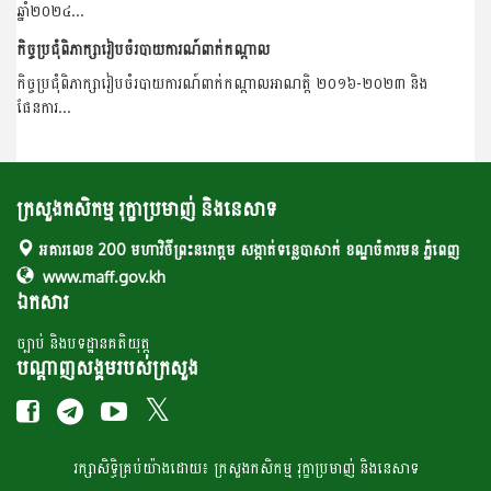
ឆ្នាំ២០២៤...
កិច្ចប្រជុំពិភាក្សារៀបចំរបាយការណ៍ពាក់កណ្តាល
កិច្ចប្រជុំពិភាក្សារៀបចំរបាយការណ៍ពាក់កណ្តាលអាណត្តិ ២០១៦-២០២៣ និង
ផែនការ...
ក្រសួងកសិកម្ម រុក្ខាប្រមាញ់ និងនេសាទ
អគារលេខ 200 មហាវិថីព្រះនរោត្តម សង្កាត់ទន្លេបាសាក់ ខណ្ឌចំការមន ភ្នំពេញ
www.maff.gov.kh
ឯកសារ
ច្បាប់ និងបទដ្ឋានគតិយុត្ត
បណ្តាញសង្គមរបស់ក្រសួង
រក្សា​​សិទ្ធិគ្រប់​​​យ៉ាង​ដោយ៖ ក្រសួង​កសិកម្ម​ រុក្ខា​ប្រមាញ់​ និង​​នេសាទ