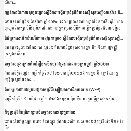
សីហា...
វឌ្ឃន៍ភាពនៃការអនុវត្តគម្រោងស្តីពីការបង្កើតប្រព័ន្ធព័ត៌មានសន្តិសុខស្បៀងអាស៊ាន និងការអភិវឌ្ឍធនធានមនុស្ស(ដំណាក់កាលទី១ ២ និងទី៣)
នៅរសៀលថ្ងៃទី១ ខែសីហា ឆ្នាំ២០២៥ លោកប្រធាននាយកដ្ឋានផែនការនិងស្ថិតិ បាន
ចូលរួមពិភាក្សាស្តីពីវឌ្ឍន៍ភាពនៃការអនុវត្តគម្រោងស្តីពីការបង្កើតប្រព័ន្ធព័ត៌មានសន្តិសុខ
ស្បៀងអាស៊ាន...
ពិធីប្រកាសបើកដំណើរការអនុវត្តគម្រោង ស្តីពីការបង្កើតប្រព័ន្ធព័ត៌មានសន្តិសុខស្បៀងអាស៊ាន និងការអភិវឌ្ឍធនធានមនុស្ស(ដំណាក់កាលទី៣)
ឯកឧត្តមរដ្ឋលេខាធិការ រស់ សូដែន តំណាងដ៏ខ្ពង់ខ្ពស់ឯកឧត្តម ឌិត ទីណា រដ្ឋមន្ត្រី
ក្រសួងកសិកម្ម...
លទ្ធផលចុងក្រោយនៃជំរឿនកសិកម្មនៅព្រះរាជាណាចក្រកម្ពុជា ឆ្នាំ២០២៣
(រាជធានីភ្នំពេញ)៖ នាព្រឹកថ្ងៃទី១៩ ខែឧសភា ឆ្នាំ២០២៥ ឯកឧត្តម ប៊ិន ត្រឈៃ រដ្ឋ
មន្ត្រីក្រសួងផែនការ...
ពិភាក្សាការងារជាមួយអង្គការកម្មវិធីស្បៀងអាហារពិភពលោក (WFP)
នាព្រឹកថ្ងៃទី២៤ ខែមិថុនា ឆ្នាំ២០២៥ ឯកឧត្តម ឌិត ទីណា រដ្ឋមន្ដ្រីក្រសួងកសិកម្ម...
កិច្ចប្រជុំពិនិត្យពិភាក្សាលើលទ្ធផលការអនុវត្តការងារ
នៅរសៀលថ្ងៃសុក្រ ៨រោច ខែផល្គុន ឆ្នាំរោង ឆស័ក ព.ស ២៥៦៨ ត្រូវនឹងថ្ងៃទី២១ ខែ
មីនា...