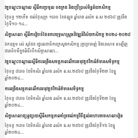
វគ្គបណ្តុះបណ្តាល ស្តីពីការប្រមូល ចងក្រង និងប្រើប្រាស់ទិន្នន័យកសិកម្ម
ថ្ងៃចន្ទ ១២កើត ដល់ថ្ងៃសុក្រ ១រោច ខែផល្គុន ឆ្នាំរោង ឆស័ក ព.ស ២៥៦៨ ត្រូវនឹង
ថ្ងៃទី១០-១៤...
សិក្ខាសាលា ស្ដីពីការៀបចំផែនការយុទ្ធសាស្រ្តអភិវឌ្ឍន៍វិស័យកសិកម្ម ២០២៤-២០២៨
ឯកឧត្តម រស់ សូដែន រដ្ឋលេខាធិការក្រសួងកសិកម្ម រុក្ខាប្រមាញ់ និងនេសាទ អញ្ជេីញ
ជាអធិបតីក្នុងពិធីបើកសិក្ខាសាលា...
វគ្គបណ្តុះបណ្តាលស្តីពីការពង្រឹងសមត្ថភាពលើការអនុវត្តថវិកាព័ត៌មានសមិទ្ធកម្ម
ថ្ងៃចន្ទ ៨រោច ខែមិគសិរ ឆ្នាំរោង ឆស័ក ព.ស.២៥៦៨ ត្រូវនឹងថ្ងៃទី២៣ ខែធ្នូ
ឆ្នាំ២០២៤...
ការពង្រឹងសម្ថភាពលើការអនុវត្តថវិកាព័ត៌មានសមិទ្ធកម្ម
ថ្ងៃចន្ទ ៨រោច ខែមិគសិរ ឆ្នាំរោង ឆស័ក ព.ស.២៥៦៨ ត្រូវនឹងថ្ងៃទី២៣ ខែធ្នូ
ឆ្នាំ២០២៤...
សិក្ខាសាលាផ្សព្វផ្សាយស្តីពីសកម្មភាពគាំទ្រដល់កម្មវិធីផ្តល់អាហារតាមសាលារៀន
ថ្ងៃចន្ទ ១រោច ខែមិគសិរ ឆ្នាំរោង ឆស័ក ព.ស ២៥៦៨ ត្រូវនឹងថ្ងៃទី១៦ ខែធ្នូ
ឆ្នាំ២០២៤...