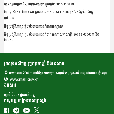
ផ្សព្វផ្សាយក្របខ័ណ្ឌយុទ្ធសាស្ត្រកម្ពុជាឆ្នាំ២០២៤-២០៣០
ថ្ងៃចន្ទ ៩កើត ខែមិគសិរ ឆ្នាំរោង ឆស័ក ព.ស.២៥៦៨ ត្រូវនឹងថ្ងៃទី៩ ខែធ្នូ
ឆ្នាំ២០២៤...
កិច្ចប្រជុំពិភាក្សារៀបចំរបាយការណ៍ពាក់កណ្តាល
កិច្ចប្រជុំពិភាក្សារៀបចំរបាយការណ៍ពាក់កណ្តាលអាណត្តិ ២០១៦-២០២៣ និង
ផែនការ...
ក្រសួងកសិកម្ម រុក្ខាប្រមាញ់ និងនេសាទ
អគារលេខ 200 មហាវិថីព្រះនរោត្តម សង្កាត់ទន្លេបាសាក់ ខណ្ឌចំការមន ភ្នំពេញ
www.maff.gov.kh
ឯកសារ
ច្បាប់ និងបទដ្ឋានគតិយុត្ត
បណ្តាញសង្គមរបស់ក្រសួង