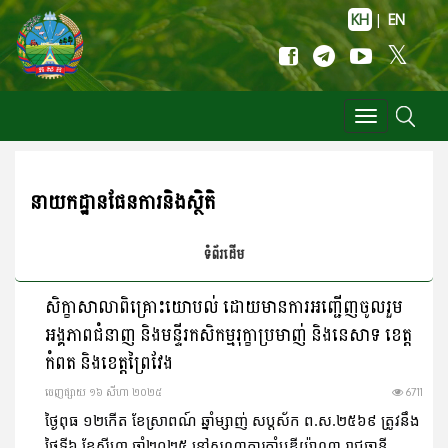
KH
|
EN
Toggle
navigation
នាយកដ្ឋាន​ផែនការនិងស្ថិតិ
ទំព័រដើម
សិក្ខាសាលាពិគ្រោះយោបល់ ដោយមានការអញ្ជើញចូលរួម
អង្គភាពជំនាញ និងមន្ទីរកសិកម្មរុក្ខាប្រមាញ់ និងនេសាទ ខេត្ត
កំពត និងខេត្តព្រៃវែង
ចេញ​ផ្សាយ​ ១៦ សីហា ២០២៥
6711
ថ្ងៃពុធ ១២កើត ខែស្រាពណ៍ ឆ្នាំម្សាញ់ សប្តស័ក ព.ស.២៥៦៩ ត្រូវនឹង
ថ្ងៃទី៦ ខែសីហា ឆ្នាំ២០២៥ នៅសណ្ឋាគារកាំបូឌីយ៉ាណា រាជធានី