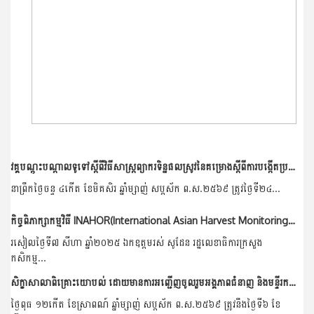
វគ្គបណ្តុះបណ្តាលទូទៅស្តីពីវិធីសាស្រ្តព្យាករទិន្នផលស្រូវនៃគម្រោងស្តីពីការបង្កើតប្រព័ន្ធព័ត៌មានសន្តិសុខស្បៀងអាស៊ាន និងការអភិវឌ្ឍធនធានមនុស្ស (ដំណាក់កាលទី៣)
នាព្រឹកថ្ងៃចន្ទ ៤កើត ខែមិគសិរ ឆ្នាំម្សាញ់ សប្តស័ក ព.ស.២៥៦៩ ត្រូវថ្ងៃទី២៤...
កិច្ចពិភាក្សាកម្មវិធី INAHOR(International Asian Harvest Monitoring System for Rice)ជាមួយភាគីជប៉ុន
រសៀលថ្ងៃទី៧ សីហា ឆ្នាំ២០២៥ ឯកឧត្តមរស់ សូដែន រដ្ឋលេខាធិការក្រសួង
កសិកម្ម...
សិក្ខាសាលាពិគ្រោះយោបល់ ដោយមានការអញ្ជើញចូលរួមអង្គភាពជំនាញ និងមន្ទីរកសិកម្មរុក្ខាប្រមាញ់ និងនេសាទ ខេត្តកំពត និងខេត្តព្រៃវែង
ថ្ងៃពុធ ១២កើត ខែស្រាពណ៍ ឆ្នាំម្សាញ់ សប្តស័ក ព.ស.២៥៦៩ ត្រូវនឹងថ្ងៃទី៦ ខែ