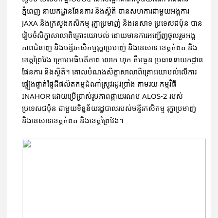
ភ្នំពេញ នាយកដ្ឋានផែនការ និងស្ថិតិ បានសហការជាមួយអង្គការ
JAXA និងក្រសួងកសិកម្ម រុក្ខាប្រមាញ់ និងនេសាទ ប្រទេសជប៉ុន បាន
រៀបចំសិក្ខាសាលាពិគ្រោះយោបល់ ដោយមានការអញ្ជើញចូលរួមអង្គ
ភាពជំនាញ និងមន្ទីរកសិកម្មរុក្ខាប្រមាញ់ និងនេសាទ ខេត្តកំពត និង
ខេត្តព្រៃវែង ក្រោមអធិបតីភាព លោក ហុក គឹមធួន ប្រធាននាយកដ្ឋាន
ផែនការ និងស្ថិតិ។
គោលបំណងសិក្ខាសាលាពិគ្រោះយោបល់លើការ
ផ្ទៀងផ្ទាត់ផ្ទៃដីផលិតកម្មដំណាំស្រូវរដូវប្រាំង តាមរយៈកម្មវិធី
INAHOR ដោយប្រើប្រាស់រូបភាពផ្កាយរណប ALOS-2 របស់
ប្រទេសជប៉ុន ជាមួយទិន្នន័យរដ្ឋបាលរបស់មន្ទីរកសិកម្ម រុក្ខាប្រមាញ់
និងនេសាទខេត្តកំពត និងខេត្តព្រៃវែង។