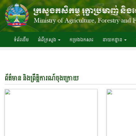
ទំព័រ​ដើម
អំពី​ក្រសួង
កម្រងឯកសារ
នាយកដ្ឋាន
ព័ត៌មាន និងព្រឹត្តិការណ៍ចុង​ក្រោយ