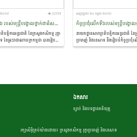
ា ២០១៨
22014
ចេញ​ផ្សាយ​ ២៤ កក្កដា ២០១៨
កិច្ចប្រជុំលើកទី៦ របស់មន្ត្រីបង្គោលថ្នាក់ជាតិសម្រាប់ផ្នែកប្រព័ន្ធផ្តល់ព័ត៌មានបន្ទាន់ស្តីពីស្បៀង និងចំណីសត្វរបស់អាស៊ាន (6th ARASFF NCP)
បតិ្តការអន្តរជាតិ នៃក្រសួងកសិកម្ម រុក្ខា
នាយកដ្ឋានសហប្រតិបត្តិការអន្តរជាតិ នៃក្រ
ទ នៃព្រះរាជាណាចក្រកម្ពុជា បានរៀបចំ
ប្រមាញ់ និងនេសាទ នឹងរៀបចំកិច្ចប្រជុំ
្តីពីកិច្ចប្រជុំលើកទី៦ របស់មន្ត្រីបង្គោល
មន្ត្រីបង្គោលថ្នាក់ជាតិសម្រាប់ផ្នែកប្រព័ន្ធផ
នែកប្រព័ន្ធផ្តល់ព័ត៌មានបន្ទាន់ស្តីពីស្បៀង...
ស្តីពីស្បៀង...
ឯកសារ
ច្បាប់ និងបទដ្ឋានគតិយុត្ត
រក្សា​​សិទ្ធិគ្រប់​​​យ៉ាង​ដោយ៖ ក្រសួង​កសិកម្ម​ រុក្ខា​ប្រមាញ់​ និង​​នេសាទ