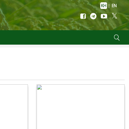
KH
|
EN