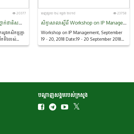
20377
ចេញ​ផ្សាយ​ ២៤ កក្កដា ២០១៨
23758
កិច្ចប្រជុំលើកទី៦របស់មន្ត្រីបង្គោលថ្នាក់ជាតិសម្រាប់ផ្នែកប្រព័ន្ធផ្តល់ព័ត៌មានបន្ទាន់ស្តីពីស្បៀង និងចំណីសត្វរបស់អាស៊ាន និងកិច្ចប្រជុំលើកទី៤ របស់គណៈកម្មការតម្រង់ទិសលើផ្នែកប្រព័ន្ធផ្តល់ព័ត៌មានបន្ទាន់ស្តីពីស្បៀង និងចំណីសត្វរបស់អាស៊ាន
សិក្ខាសាលាស្តីពី Workshop on IP Management, September 19 - 20, 2018
សួងកសិកម្មរុក្ខា
Workshop on IP Management, September
លើកទី៦របស់
19 - 20, 2018 Date:19 - 20 September 2018
្តល់ព័ត៌មានបន្ទាន់
Venue:Auditorium, 1st Floor, Sirindhorn
Science Home, Thailand Science Park,
Pathum Thani, Thailand Organized by:
Technology Licensing Office, Technology
Management Center National Center for
Genetic Engineering and Biotechnology
(BIOTEC) National Science and Technology
Development Agency (NSTDA) Ministry of
បណ្តាញសង្គមរបស់ក្រសួង
Science and Technology In collaboration...