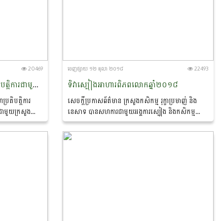
20469
ចេញ​ផ្សាយ​ ១២ តុលា ២០១៨
22493
កិច្ចប្រជុំស្តីពីការពង្រឹងកិច្ចសហប្រតិបត្តិការជាមួយអង្គការមិនមែនរដ្ឋាភិបាល NGOs​ ជាមួយក្រសួងកសិកម្ម​ រុក្ខាប្រមាញ់​ និងនេសាទ
ទិវាស្បៀងអាហារពិភពលោកឆ្នាំ២០១៨
្រតិបត្តិការ
សេចក្តីប្រកាសព័ត៌មាន ក្រសួងកសិកម្ម រុក្ខាប្រមាញ់​ និង
ជាមួយក្រសួង
នេសាទ បានសហការជាមួយអង្គការស្បៀង និងកសិកម្ម
នៃសហប្រជាជាតិ(FAO) និងកម្មវិធីស្បៀងអាហារ
ពិភពលោកប្រចាំកម្ពុជា (WFP)...