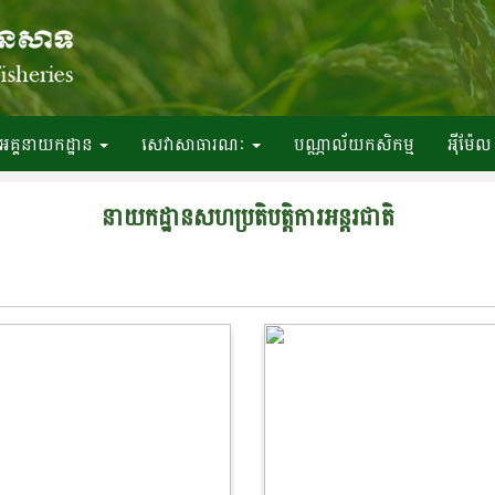
អគ្គនាយកដ្ឋាន
សេវាសាធារណៈ
បណ្ណាល័យកសិកម្ម
អ៉ីម៉ែល
នាយកដ្ឋានសហ​ប្រតិបត្តិការអន្តរជាតិ