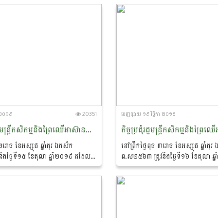
ការលេីការអភិវឌ្ឍវិស័យកសិកម្មក្រោម
កា ២០១៩
20351
ចេញ​ផ្សាយ​ ១៩ វិច្ឆិកា ២០១៩
កិច្ចប្រជុំថ្នាក់រដ្ឋមន្រ្តីកសិកម្មនិងព្រៃឈើអាស៊ានលើកទី៤១ (41st AMAF Meeting)
រ ២រោច ខែអស្សុជ ឆ្នាំកុរ ឯកស័ក
នៅព្រឹកថ្ងៃពុធ ៣រោច ខែអស្សុជ ឆ្នាំកុរ
ឹងថ្ងៃទី១៥ ខែតុលា ឆ្នាំ២០១៩ ដដែល
ព.ស២៥៦៣ ត្រូវនឹងថ្ងៃទី១៦ ខែតុលា ឆ្
រដ្ឋមន្រ្តីក្រសួងកសិកម្ម រុក្ខាប្រមាញ់
វេង សាខុន រដ្ឋមន្រ្តីក្រសួងកសិកម្ម រុក្ខ
រតិភូបានអញ្ជើញចូលរួមកិច្ចប្រជុំថ្នាក់
និងគណប្រតិភូបានអញ្ជើញចូលរួមកិច្ចប្រជុំរដ
្មនិងព្រៃឈើអាស៊ានលើកទី៤១...
និងព្រៃឈើអាស៊ានបូកបី...