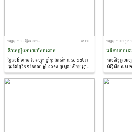
ចេញ​ផ្សាយ​ ១៩ វិច្ឆិកា ២០១៩
18115
ចេញ​ផ្សាយ​ ៣១ ធ្នូ ២
ទិវាស្បៀងអាហារពិភពលោក
ថ្ងៃសៅរ៍ ៦រោច ខែអស្សុជ ឆ្នាំកុរ ឯកស័ក ព.ស. ២៥៦៣
កាលពីថ្ងៃព្រហស្បត
ត្រូវនឹងថ្ងៃទី១៩ ខែតុលា ឆ្នាំ ២០១៩ ក្រសួងកសិកម្ម រុក្ខា
សំរឹទ្ធិស័ក ព.ស 
ប្រមាញ់ និងនេសាទ បានរៀបចំប្រារព្វទិវាស្បៀងអាហារ
ធ្នូ ឆ្នាំ២០១៨​ ន
ពិភពលោក ក្រោម...
លោកបណ្ឌិត...