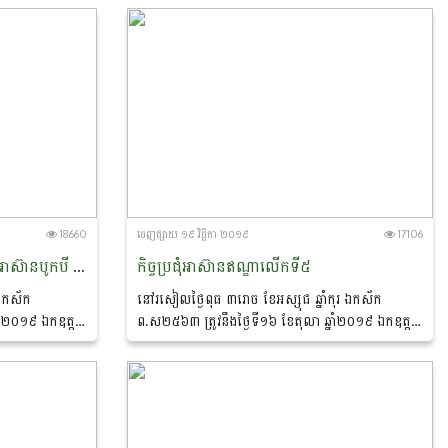
គម្រោងACMECS...
ប្រមាញ់...
18660
ចេញ​ផ្សាយ​ ១៩ វិច្ឆិកា ២០១៩
17106
កិច្ចប្រជុំរដ្ឋមន្រ្តីកសិកម្មនិងព្រៃឈើអាស៊ានបូកបី (ចិន កូរ៉េ និងជប៉ុន) លើកទី១៩
កិច្ចប្រជុំអាស៊ានឥណ្ឌាលើកទី៥
 ឯកស័ក
នៅរសៀលថ្ងៃពុធ ៣រោច ខែអស្សុជ ឆ្នាំកុរ ឯកស័ក
នាំ២០១៩ ឯកឧត្តម
ព.ស២៥៦៣ ត្រូវនឹងថ្ងៃទី១៦ ខែតុលា ឆ្នាំ២០១៩ ឯកឧត្តម
ាប្រមាញ់ និងនេសាទ
វេង សាខុន រដ្ឋមន្រ្តីក្រសួងកសិកម្ម រុក្ខាប្រមាញ់ និងនេសាទ
្ឋមន្រ្តីកសិកម្ម
និងគណប្រតិភូបានអញ្ជើញចូលរួមកិច្ចប្រជុំរដ្ឋមន្រ្តីកសិកម្ម
និងព្រៃឈើអាស៊ាន-ឥណ្ឌាលើកទី៥...