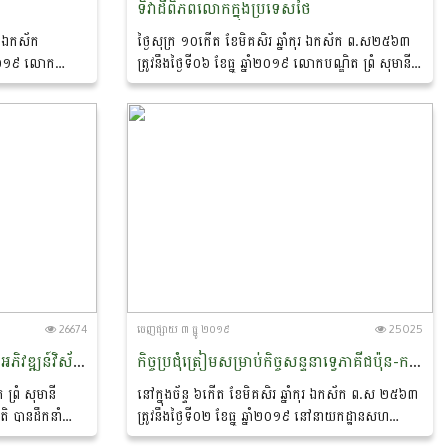
ទិវាដីពិភពលោកក្នុងប្រទេសថៃ
ុរ ឯកស័ក
ថ្ងៃសុក្រ​ ១០កេីត ខែមិគសិរ ឆ្នាំកុរ ឯកស័ក ព.ស២៥៦៣​
ាំ២០១៩​ លោក
ត្រូវនឹងថ្ងៃទី០៦ ខែធ្នូ​ ឆ្នាំ២០១៩​ លោកបណ្ឌិត ព្រំ សុមានី
្រតិបត្តិការ
ប្រធាននាយកដ្ឋានសហប្រតិបត្តិការអន្តរជាតិ​ ដឹកនាំសហការី​
...
26674
ចេញ​ផ្សាយ​ ៣ ធ្នូ ២០១៩
25025
កិច្ចប្រជុំកិច្ចសហប្រតិបត្តិការលើការអភិវឌ្ឍន៍វិស័យកសិកម្មក្រោមគម្រោងACMECS
កិច្ចប្រជុំត្រៀមសម្រាប់កិច្ចសន្ទនាទ្វេភាគីជប៉ុន-កម្ពុជាលើកទី៥ ស្តីពីខ្សែច្រវាក់តម្លៃផលិតកម្មស្បៀងរវាងកម្ពុជា និងជប៉ុន
ព្រំ សុមានី
នៅក្នុងច័ន្ទ ៦កើត ខែមិគសិរ ឆ្នាំកុរ ឯកស័ក ព.ស ២៥៦៣
ិ​ បានដឹកនាំ
ត្រូវនឹងថ្ងៃទី០២ ខែធ្នូ ឆ្នាំ២០១៩ នៅនាយកដ្ឋានសហ
កិច្ចសហប្រតិបតិ្ត
ប្រតិបត្តិការអន្តរជាតិនៃទីស្តីការក្រសួងកសិកម្ម រុក្ខា