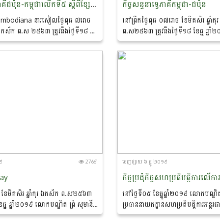
កិច្ចសន្ទនាទ្វេភាគីជប៉ុន-កម្ពុជាលើកទី៥ ស្តីពីខ្សែច្រវាក់តម្លៃផលិតកម្មស្បៀងរវាងកម្ពុជា និងជប៉ុន (ក្រុមហ៊ុនឯកជន និងរដ្ឋាភិបាល)
កិច្ចសន្ទនាទ្វេភាគីកម្ពុជា-ជប៉ុន
ambodiana នារសៀលថ្ងៃពុធ ៧រោច
​នៅព្រឹកថ្ងៃពុធ ០៧រោច ខែមិគសិរ ឆ្នាំក
ុរ ឯកស័ក ព.ស ២៥៦៣ ត្រូវនឹងថ្ងៃទី១៨ ខែ
ព.ស២៥៦៣​ ត្រូវនឹងថ្ងៃទី១៨ ខែធ្នូ​ ឆ្ន
ឧត្តម វេង សាខុន រដ្ឋមន្រ្តីក្រសួងកសិកម្ម
បណ្ឌិត​ ព្រំ​ សុមានី​ ប្រធាននាយកដ្ឋានសហប
ងនេសាទ...
អន្តរជាតិ​ នៃក្រសួងកសិកម្ម​...
១៩
27661
ចេញ​ផ្សាយ​ ៦ ធ្នូ ២០១៩
day
ីត ខែមិគសិរ ឆ្នាំកុរ ឯកស័ក ព.ស២៥៦៣​
នៅថ្ងៃទី០៥ ខែធ្នូឆ្នាំ២០១៩​ លោកបណ្ឌិត 
ែធ្នូ​ ឆ្នាំ២០១៩​ លោកបណ្ឌិត​ ព្រំ​ សុមានី​
ប្រធាននាយកដ្ឋានសហប្រតិបត្តិការអន្តរជាត
ហប្រតិបត្តិការអន្តរជាតិ​ ដឹកនាំសហការី​
សហការី​ និងមន្រ្តីជំនាញ​ ចូលរួម​កិច្ចប្រជុំ