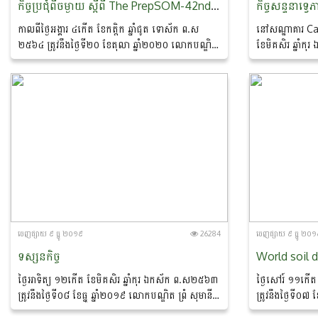
កិច្ចប្រជុំពីចម្ងាយ ស្តីពី The PrepSOM-42nd AMAF, PrepSOM-20th AMAF Plus Three and The PrepSOM-6th AIMMAF
កាលពីថ្ងៃអង្គារ ៤កើត ខែកត្តិក ឆ្នាំជូត ទោស័ក ព.ស
នៅសណ្ឋាគារ C
២៥៦៤ ត្រូវនឹងថ្ងៃទី២០ ខែតុលា ឆ្នាំ២០២០​ លោកបណ្ឌិត
ខែមិគសិរ ឆ្នាំក
ព្រំ សុមានី ប្រធាននាយកដ្ឋានសហប្រតិបត្តិការអន្តរជាតិ និង
ធ្នូ ឆ្នាំ២០១៩ ឯក
ជាប្រធានឧត្តមមន្រ្តីកសិកម្ម...
រុក្ខា ប្រមាញ់ និ
ចេញ​ផ្សាយ​ ៩ ធ្នូ ២០១៩
26284
ចេញ​ផ្សាយ​ ៩ ធ្នូ ២០
ទស្សនកិច្ច
World soil 
ថ្ងៃអាទិត្យ​ ១២កេីត ខែមិគសិរ ឆ្នាំកុរ ឯកស័ក ព.ស២៥៦៣​
ថ្ងៃសៅរ៍​​ ១១កេ
ត្រូវនឹងថ្ងៃទី០៨ ខែធ្នូ​ ឆ្នាំ២០១៩​ លោកបណ្ឌិត​ ព្រំ​ សុមានី​
ត្រូវនឹងថ្ងៃទី០៧ ខ
ប្រធាននាយកដ្ឋានសហប្រតិបត្តិការអន្តរជាតិ​ ដឹកនាំសហការី​
ប្រធាននាយកដ្ឋានស