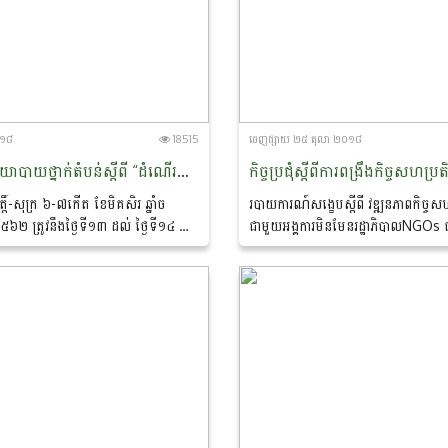
០១៨
18515
ចេញ​ផ្សាយ​ ២៥ តុលា ២០១៨
វេទិកាគោលនយោបាយថ្នាក់តំបន់ស្តីពី “ដំណើរការផ្លាស់ប្តូរវិស័យ កសិកម្ម និងការធ្វើសមាហរណកម្មទីផ្សារនៅក្នុងតំបន់អាស៊ាន”
្តិ៍-សុក្រ ៦-៧កើត ខែមិគសិរ ឆ្នាំច
របាយការណ៍សង្ខេបស្តីពី វឌ្ឍនភាពកិច្ចសហប
២៥៦២ ត្រូវនឹងថ្ងៃទី១៣​ ដល់ ថ្ងៃទី១៤ ខែ
ជាមួយអង្គការមិនមែនរដ្ឋាភិបាលNGOs​ 
ៅសណ្ឋាគារហ្គាឌិនស៊ីធី រាជធានីភ្នំពេញ។
កសិកម្ម​ រុក្ខាប្រមាញ់​ និងនេសាទ ថ្ងៃព្រហស្បតិ៍ ១រោច ខែ
អស្សុជ ឆ្នាំច...