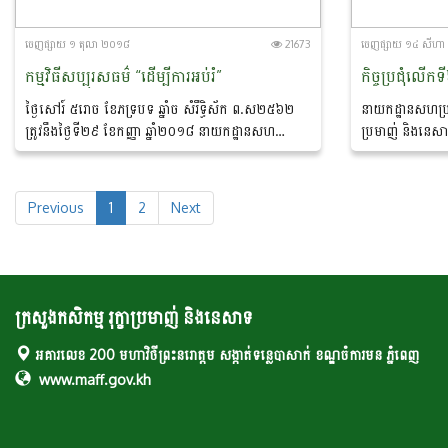
ចេញ​ផ្សាយ​ ១ តុលា ២០១៨
21673
ចេញ​ផ្សាយ​ ១៤ សីហ
កម្មវិធីសប្បុរសធម៌ “ដើម្បីការអប់រំ”
ថ្ងៃសៅរ៍ ៥រោច ខែភទ្របទ ឆ្នាំច សំរឹទ្ធិស័ក ព.ស២៥៦២
នាយកដ្ឋាន​សហប្រតិ
ត្រូវនឹងថ្ងៃទី២៩ ខែកញ្ញា ឆ្នាំ២០១៨ នាយកដ្ឋានសហ
ប្រមាញ់ និងនេសា
ប្រតិបត្តិការអន្តរជាតិនៃក្រសួងកសិកម្ម រុក្ខាប្រមាញ់ និង
កិច្ចប្រជុំអាស៊ានស
នេសាទ ដឹកនាំដោយលោកបណ្ឌិត...
ថ្នាក់ជាតិសម្រាប់ផ្
Previous
1
2
Next
ក្រសួងកសិកម្ម រុក្ខាប្រមាញ់ និងនេសាទ
អគារលេខ 200 មហាវិថីព្រះនរោត្តម សង្កាត់ទន្លេបាសាក់ ខណ្ឌចំការមន ភ្នំពេញ
www.maff.gov.kh