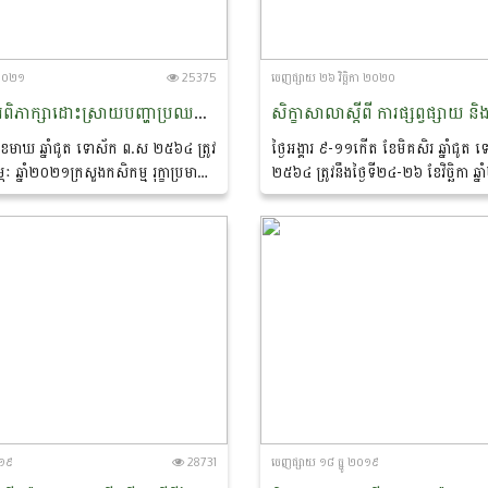
ៈ ២០២១
25375
ចេញ​ផ្សាយ​ ២៦ វិច្ឆិកា ២០២០
កិច្ចប្រជុំស្ដីពីការពិភាក្សាដោះស្រាយបញ្ហាប្រឈមនៃការអនុវត្តអនុក្រឹត្យលេខ១៧ អនក្រ.បក
 ខែមាឃ ឆ្នាំជូត ទោស័ក ព​.ស ២៥៦៤ ត្រូវ
ថ្ងៃអង្គារ ៩-១១កើត ខែមិគសិរ ឆ្នាំជូត
្ភៈ ឆ្នាំ២០២១ក្រសួងកសិកម្ម រុក្ខាប្រមាញ់
២៥៦៤ ត្រូវនឹងថ្ងៃទី២៤-២៦ ខែវិច្ឆិកា ឆ
រួមជាមួយក្រសួងសេដ្ឋកិច្ចនិងហិរញ្ញ
សណ្ឋាគាររ៉ក់រ៉ូយាល់ និងរីសត ខេត្តកែ
ប្រតិបត្តិការអន្តរជាតិ...
០១៩
28731
ចេញ​ផ្សាយ​ ១៨ ធ្នូ ២០១៩