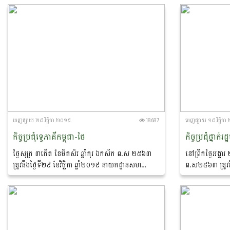
...
...
ចេញ​ផ្សាយ​ ២៩ វិច្ឆិកា ២០១៩
18687
ចេញ​ផ្សាយ​ ១៩ វិច្ឆិ
កិច្ចប្រជុំទ្វេភាគីកម្ពុជា-ថៃ
ថ្ងៃសុក្រ ៣កើត ខែមិគសិរ ឆ្នាំកុរ ឯកស័ក ព.ស ២៥៦៣
នៅព្រឹកថ្ងៃអង្គា
ត្រូវនឹងថ្ងៃទី២៩ ខែវិច្ឆិកា ឆ្នាំ២០១៩ នាយកដ្ឋានសហ
ព.ស២៥៦៣ ត្រូវន
ប្រតិបត្តិការអន្តរជាតិ បានរៀបចំកិច្ចប្រជុំស្តីពី “ កិច្ចសហ
ឯកឧត្តម វេង សាខុន 
ប្រតិបត្តិការទ្វេភាគីកម្ពុជា-ថៃ...
និងនេសាទ និងគណប្
រដ្ឋមន្រ្តីកសិកម