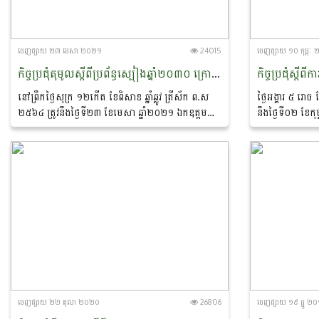
ចេញ​ផ្សាយ​ ២៣ មេសា ២០២១
24015
ចេញ​ផ្សាយ​ ១០ កុម្ភ
កិច្ចប្រជុំតុមូលស្តីពីប្រព័ន្ធស្បៀងឆ្នាំ២០៣០ ក្រោមប្រធានបទ (Building Back Better) ក្នុងតំបន់អាស៊ីប៉ាស៊ីហ្វិក តាមប្រព័ន្ធវីដេអូពីចម្ងាយ
នៅព្រឹកថ្ងៃសុក្រ ១២កើត ខែពិសាខ ឆ្នាំឆ្លូវ ត្រីស័ក ព.ស
ថ្ងៃអង្គារ ៥ រោច
២៥៦៤ ត្រូវនឹងថ្ងៃទី២៣ ខែមេសា ឆ្នាំ២០២១ ឯកឧត្តម
នឹងថ្ងៃទី០២ ខែកុម
បណ្ឌិត ព្រំ សុមានី ទីប្រឹក្សាក្រសួង និងជាប្រធាននាយក
និងនេសាទ បានចូល
ដ្ឋានសហប្រតិបត្តិការអន្តរជាតិ...
វត្ថុ...
ចេញ​ផ្សាយ​ ២២ តុលា ២០២០
26806
ចេញ​ផ្សាយ​ ១៩ ធ្នូ ២