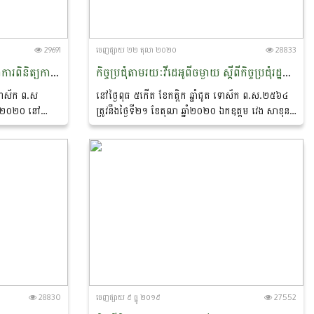
29691
ចេញ​ផ្សាយ​ ២២ តុលា ២០២០
28833
សិក្ខាសាលាស្តីពី ការផ្សព្វផ្សាយ និងការពិនិត្យការអនុវត្តលិខិតបទដ្ឋានគតិយុត្ត និងបទដ្ឋានបច្ចេកទេសរបស់អាស៊ាននៅថ្នាក់ក្រោមជាតិ
កិច្ចប្រជុំតាមរយៈវីដេអូពីចម្ងាយ ស្តីពីកិច្ចប្រជុំរដ្ឋមន្រ្តីកសិកម្ម និងព្រៃឈើអាស៊ាន និងកិច្ចប្រជុំអមជាមួយផេ្សងទៀត​ (42nd AMAF Meeting, The 20th AMAF Plus Three and The 6th AIMMAF)
 ទោស័ក ព​.ស
នៅថ្ងៃពុធ ៥កើត ខែកត្តិក ឆ្នាំជូត ទោស័ក ព.ស.២៥៦៤
្នាំ២០២០ នៅ
ត្រូវនឹងថ្ងៃទី២១ ខែតុលា ឆ្នាំ២០២០ ឯកឧត្តម វេង សាខុន
ប នាយកដ្ឋានសហ
រដ្ឋមន្រ្តីក្រសួងកសិកម្ម រុក្ខាប្រមាញ់ និងនេសាទ បានដឹកនាំ
កិច្ចប្រជុំធំៗចំនួន៣ក្នុងក្របខ័ណ្ឌអាស៊ានពីចម្ងាយតាមប្រព័ន្ធ
វីដេអូ...
28830
ចេញ​ផ្សាយ​ ៩ ធ្នូ ២០១៩
27552