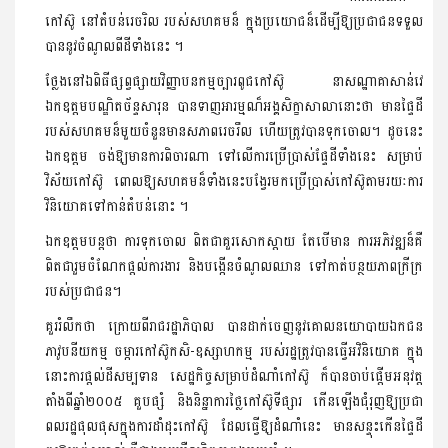
កៅស៊ូ​ នៅ​តំបន់​រេច​រិល ​របស់​សហគម​ន៏​ ក្នុង​ប្រ​យោ​ជ​ន៏​ដើម្បីឱ្យ​ប្រជាជន​ទទួល
បាន​នូវ​ចំណូល​ពី​ដី​ទាំងនេះ ។
ថ្លែង​នៅឯ​ពិធី​ផ្សព្វផ្សាយ​វិ​ញ្ញាប​នក​ម្ម​ច្បារ​ពូជ​កៅស៊ូ​ ​នា​សណ្ឋាគា​សាន់វេ
ឯកឧត្ដម​បណ្ឌិត​ច័ន្ទ​សារុន ​បាន​ទាញ​អារ​ម្ម​ណ៏​អង្គសិក្ខាសាលា​នោះ​ថា មាន​ផ្ទៃដី​
របស់​សហគម​ន៏​មួយចំនួន​មាន​សភាព​រេចរឹល​ ហើយ​ត្រូវបាន​ទុកចោល។ ដូចនេះ​
ឯកឧត្ដម ​ចង់ឱ្យមាន​ការពិចារណា ​ទៅលើ​ការប្រើប្រាស់​ផ្ទែ​ដី​ទាំងនេះ​ សម្រាប់​
វិស័យ​កៅស៊ូ ពោល​ឱ្យ​សហគម​ន៏​ទាំងនេះ​បង្វែរ​មកប្រើប្រាស់​កៅស៊ូ​តាមរយៈ​ការ
វិនិយោគ​ទៅកាន់​តំបន់​នោះ ។
ឯកឧត្ដម​បន្ដថា ​ការ​ទុកចោល ​ពិតជា​គួរ​សោកស្ដាយ ​តែបើ​មាន ការអភិវឌ្ឍ​ន៏​គឺ​
ពិតជា​រួមចំណែក​ផ្ដល់​ការងារ និង​បង្កើន​ចំណូល​ឈាន ទៅ​កាត់បន្ថយ​ភាពក្រីក្រ​
របស់​ប្រជាជន។
គួររំលឹកថា ក្រោយពី​រាជរដ្ឋាភិបាល ​បានដាក់​ចេញ​នូវ​គោលនយោបាយ​ឯកជន​
ភាវូបនីយកម្ម ​ចម្ការកៅស៊ូ​ក​សិ-ឧស្សាហកម្ម ​របស់​រដ្ឋ​ត្រូវបានធ្វើ​អ​វិនិយោគ​ ក្នុង
នោះ​ការផ្ដល់​ដី​សម្បទាន សេដ្ឋកិច្ច​សម្រាប់​ដំណាំ​កៅស៊ូ​ ក៏បាន​ចាប់ផ្ដើម​អនុវត្ដ​
តាំងពី​ឆ្នាំ២០០៥ គួបផ្សំ​ និង​និន្នាការ​ថ្លៃ​កៅស៊ូ​ទីផ្សារ​ កើនឡើង​ជុំ​រុញឱ្យ​ប្រជា
ពលរដ្ឋ​ផុលផុស​ក្នុង​ការដាំដុះ​កៅស៊ូ ដែល​ធ្វើឱ្យ​ដំណាំ​នេះ​ មាន​សន្ទុះ​កើន​ផ្ទៃដី​