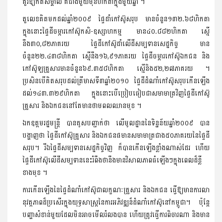
គួរឱ្យកត់សម្គាល់ គឺ​ជាង​មួយ​ម៉ឺន​ហិកតា​ក្នុង​មួយឆ្នាំ ។
តួលេខ​គិត​មកដល់​ឆ្នាំ២០០៩ ផ្ទៃ​ដាំ​កៅស៊ូ​សរុប​ មាន​ចំនួន១៣២.៦៨ហិកតា​
ក្នុងនោះ​ផ្ទៃដី​ចម្ការកៅស៊ូ​ក​សិ-ឧស្សាហកម្ម​ មាន៤០.៨៨២ហិកតា ស្មើ
នឹង៣០,៨២ភាគរយ ផ្ទៃដី​កៅស៊ូ​ដាំ​លើដី​សម្បទាន​សេដ្ឋកិច្ច​ មាន​
ចំនួន២២.៤៣៨ហិកតា ស្មើនឹង១៦,៩១ភាគរយ ផ្ទៃដី​ចម្ការកៅស៊ូ​ឯកជន និង​
កៅស៊ូ​ឡ​គ្រួសារ​មាន​ចំនួន៦៩.៣៥៨ហិកតា ស្មើ​និង៥២,២៧ភាគរយ ។
ប្រសិនបើ​គិត​សរុប​ដល់​ត្រីមាស​ទី៣ឆ្នាំ២០១០ ផ្ទៃដី​ដំណាំ​កៅស៊ូ​សរុប​កើនឡើង​
ដល់១៤៣.៣២៩ហិកតា ក្នុងនោះ​បើ​ប្រៀបធៀប​ជា​សមាមាត្រ​វិញ​ផ្ទៃដី​កៅស៊ូ​
គ្រួសារ និង​ឯកជន​នៅតែមាន​ថាមពល​ឈានមុខ ។
ឯកឧត្ដម​រដ្ឋមន្ដ្រី​ បាន​គូសបញ្ជាក់ថា លើ​មូលដ្ឋាន​នៃ​ទិន្នន័យ​ឆ្នាំ២០០៩ បាន​
បង្ហាញថា ផ្ទៃដី​កៅស៊ូ​គ្រួសារ​ និង​ឯកជន​ផ​មាន​សមាមាត្រ​ជាង៥០ភាគរយ​នៃ​ផ្ទៃដី​
សរុប។ រីឯ​ផ្ទៃដី​សម្បទាន​សេដ្ឋកិច្ច​វិញ​ ក៏បាន​កើនឡើង​ខ្លាំង​ណាស់ដែរ ​ហើយ​
ផ្ទៃដី​កៅស៊ូ​លើដី​សម្បទាន​នេះ​រំពឹងថា​នឹងមាន​វិសាលភាព​ធំឡើងៗក្នុងពេល​ដ៏​ខ្លី​
ខាងមុខ ។
ការកើនឡើង​នៃ​ផ្ទៃ​ដំណាំ​កៅស៊ូ​ជា​លក្ខណៈ​គ្រួសារ​ និង​ឯកជន ធ្វើឱ្យ​មានការ​លា​
នុ​វត្ដ​ភាព​ដ៏​ប្រសើរ​ក្នុង​យុទ្ធសាស្ដ្រ​នៃ​ការអភិវឌ្ឍ​ន៏​ដំណាំ​កៅស៊ូ​នៅ​ក​ម្ពូ​ជា។ ប៉ុន្ដែ​
បញ្ហាសំខាន់​មួយ​ដែល​មិនអាច​មើលរំលង​បាន​ ហើយ​ត្រូវធ្វើ​ការពិចារណា​ និង​មាន​