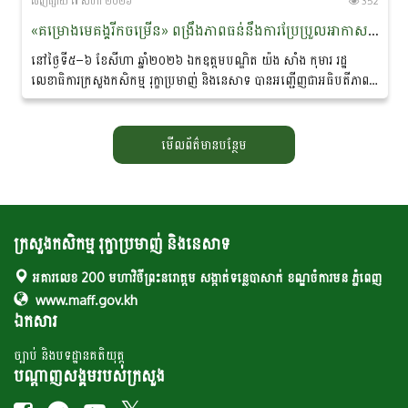
ចេញ​ផ្សាយ​ ៧ សីហា ២០២៦
352
«គម្រោងមេគង្គរីកចម្រើន» ពង្រឹងភាពធន់នឹងការប្រែប្រួល​អាកាស​​ធាតុ និងលើកកម្ពស់ជីវភាពសហគមន៍ជនជាតិភាគតិច នៅខេត្តរតនគិរី និងមណ្ឌលគិរី
នៅថ្ងៃទី៥–៦ ខែសីហា ឆ្នាំ២០២៦ ឯកឧត្ដមបណ្ឌិត យ៉ង សាំង កុមារ រដ្ឋ
លេខាធិការក្រសួងកសិកម្ម រុក្ខាប្រមាញ់ និងនេសាទ បាន​អញ្ជើញជាអធិបតីភាពដ៏
ខ្ពង់ខ្ពស់ក្នុង «សិក្ខាសាលាឆ្លុះ​បញ្ចាំង​ការ​សហការគ្នារវាងមន្ត្រីកសិកម្មឃុំ...
មើលព័ត៌មានបន្ថែម
ក្រសួងកសិកម្ម រុក្ខាប្រមាញ់ និងនេសាទ
អគារលេខ 200 មហាវិថីព្រះនរោត្តម សង្កាត់ទន្លេបាសាក់ ខណ្ឌចំការមន ភ្នំពេញ
www.maff.gov.kh
ឯកសារ
ច្បាប់ និងបទដ្ឋានគតិយុត្ត
បណ្តាញសង្គមរបស់ក្រសួង