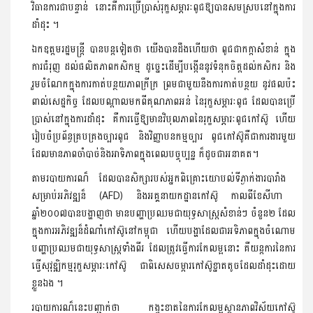
វិធានការ​ជាបន្ទាន់ ​នោះ​គឺ​ការប្រើប្រាស់​រុក្ខ​សម្ភារៈ​ពូជ​ឱ្យបាន​សមស្រប​នៅក្នុង​ការ
ដាំដុះ ។
ឯកឧត្ដម​រដ្ឋមន្ដ្រី ​បាន​បន្ដទៀតថា យើង​បានដឹងហើយថា ​ពូជ​ជា​កក្ដា​សំខាន់ ​ក្នុង​
ការជំរុញ​ ដល់​ផលិតភាព​កសិកម្ម ដូច្នេះ​ដើម្បី​បង្កើន​នូវ​ទំនុកចិត្ដដ​ល់​កសិករ និង​
រួមចំណែក​ក្នុងការ​កាត់បន្ថយ​ភាពក្រីក្រ ​ព្រមជាមួយ​នឹង​ការកាត់បន្ថយ​ នូវ​ផលប៉ះ
ពាល់​សេដ្ឋកិច្ច ​ដែល​បណ្ដាលមកពី​គុណភាព​អន់​ នៃ​រុក្ខ​សម្ភារៈ​ពូជ ​ដែល​បាន​ប្រើ
ប្រាស់​នៅក្នុង​ការដាំដុះ គឺ​ការធ្វើឱ្យមាន​វិបុលភាព​នៃ​រុក្ខ​សម្ភារៈ​ពូជ​កៅស៊ូ​ ហើយ​
រៀបចំ​ប្រព័ន្ធ​គ្របគ្រង​ច្បារ​ពូជ និង​វិ​ញ្ញាប​ន​កម្ម​ច្បារ ពូជ​កៅស៊ូ​គឺជា​ការងារ​មួយ​
ដែលមាន​ភាពចាំបាច់​និង​អាទិភាព​ក្នុងពេល​បច្ចុប្បន្ន ក៏ដូចជា​អនាគត។
តាម​របាយ​ការ​ណ៏ ​ដែល​បាន​សិក្សា​របស់​អ្នកពិគ្រោះ​យោបល់​ទី​ភ្ងា​ក់​ងារ​បារាំង ​
សម្រាប់​អភិវឌ្ឍ​ន៏ (AFD) និង​អគ្គនាយកដ្ឋាន​កៅស៊ូ​ កាលពី​ខែសីហា ​
ឆ្នាំ២០០៧បាន​បង្ហាញថា មាន​បញ្ហា​ប្រឈម​ជា​យុទ្ធសាស្ដ្រសំខាន់ៗ ចំនួន២ ដែល​
ក្នុងការ​អភិវឌ្ឍ​ន៏​ដំណាំ​កៅស៊ូ​នៅ​កម្ពុជា ហើយ​បង្ហា​ដែលជា​អទិភាព​ក្នុងចំណោម​
បញ្ហា​ប្រឈម​ជា​យុទ្ធសាស្ដ្រ​ទាំងពីរ​ ដែល​ត្រូវធ្វើ​ការកែលម្អ​នោះ គឺ​យន្ដការ​នៃ​ការ
ធ្វើ​សុ​វុឌ្ឍិកម្ម​រុក្ខ​សម្ភារៈ​កៅស៊ូ ជាពិសេស​ចម្ការកៅស៊ូ​ខ្នាតតូច​ដែល​ដាំ​ដុះ​ដោយ​
ខ្លួនឯង ។
របាយ​ការ​ណ៏​នេះ​បញ្ជាក់ថា កង្វះខាត​នៃ​ការកែលម្អ​ស្ថានភាព​វិស័យ​កៅស៊ូ​