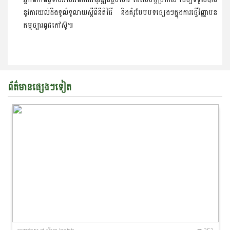
នូវ​ការយល់ដឹង​ទូលំទូលាយ​ស្ដីពី​នីតិវិធី និង​គំរូ​បែបបទផ្សេងៗក្នុងការ​ធ្វើ​វិ​ញ្ញាប​ន​
កម្ម​ច្បារ​ពូជ​កៅស៊ូ៕
ព័ត៌មានផ្សេងៗទៀត