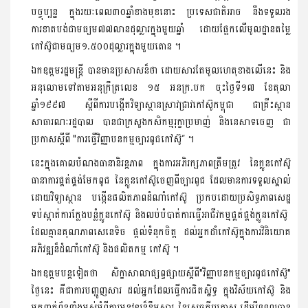
បច្ចុប្បន្ន​​ ក្នុង​រយៈពេល៣០ឆ្នាំ​ខាងមុខ​នោះ ​ប្រទេសជាតិ​អាច នឹងទទួល​រង​
ការខាតបង់​ជា​មធ្យម៧៧លាន​ដុល្លារ​ក្នុង​មួយឆ្នាំ ដោយ​ផ្អែកលើ​មូលដ្ឋាន​តម្លៃ​
កៅស៊ូ​ជា​មធ្យម១.៥០០ដុល្លារ​ក្នុង​មួយ​តោន ។
ឯកឧត្ដម​រដ្ឋមន្ដ្រី​ បាន​មាន​ប្រសា​ស​ន៏​ថា ដោយសារតែ​មូលហេតុ​ខាងលើនេះ ​និង​
អនុលោម​ទៅតាម​អនុ​ក្រឹ​ត្រ​លេខ ១៥ អនក្រ.បក ចុះ​ថ្ងៃទី១៧ ខែតុលា​
ឆ្នាំ១៩៩៧ ស្ដីពី​ការបង្កើត​វិទ្យាស្ថាន​ស្រាវជ្រាវ​កៅស៊ូ​កម្ពុជា ជា​គ្រឺះ​ស្ថាន​
សាធារណៈ​រដ្ឋបាល ​បានជា​ក្រសួងកសិកម្ម​រុក្ខាប្រមាញ់ និង​នេសាទ​ចេញ​ ជា​
ប្រកាស​ស្ដីពី "ការធ្វើ​វិ​ញ្ញាប​ន​កម្ម​ច្បារ​ពូជ​កៅស៊ូ” ។
នេះ​ក្នុង​គោលបំណង​ធានា​និរន្ដ​ភាព​ ក្នុងការ​អភិរក្ស​ភាពត្រឹមត្រូវ ​នៃ​ក្លូន​កៅស៊ូ
ធានា​ការផ្គត់ផ្គង់​មែក​ពូជ​ នៃ​ក្លូន​កៅស៊ូ​ចេញពី​ច្បារ​ពូជ ដែលមាន​ការទទួលស្គាល់​
ដោយ​វិទ្យាស្ថាន បង្កើន​ផលិតភាព​ដំណាំ​កៅស៊ូ​ ប្រកបដោយ​ប្រសិទ្ធភាព​សេដ្ឋ​
ទប់ស្កាត់​ការ​ក្លែងបន្លំ​ក្លូន​កៅស៊ូ​ និង​លប់បំបាត់​ការធ្វើ​អាជីវកម្ម​ផ្គត់ផ្គង់​ក្លូន​កៅស៊ូ ​
ដែល​គ្មាន​គុណភាព​សេនេទិច ផ្ដល់​ទំនុកចិត្ដ ដ​ល់អ្ន​កដាំ​កៅស៊ូ​ក្នុងការ​វិនិយោគ
អភិវឌ្ឍ​ន៏​ដំណាំ​កៅស៊ូ និង​ផលិតកម្ម កៅស៊ូ ។
ឯកឧត្ដម​បន្ដទៀតថា សិក្ខាសាលា​ផ្សព្វផ្សាយ​ស្ដីពី"វិ​ញ្ញាប​នក​ម្ម​ច្បារ​ពូជ​កៅស៊ូ"
ថ្ងៃនេះ ​គឺជា​កា​រប​ញ្ជូ​ញ​សារ​ ដល់​អ្នក​ដែល​ធ្វើការ​ជិតស្និទ្ធ ​ក្នុង​វិស័យ​កៅស៊ូ​ និង​
អ្នកពាក់ព័ន្ធ​ទាំងអស់​អំពី​ការ​អនុ​វ​ឌ្ឍ​ន៏​ខ្លឹមសារ ​នៃ​សេចក្ដីប្រកាស​ ដើម្បី​ទទួលបាន​