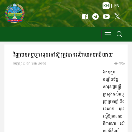
KH
|
EN
Toggle
navigation
វិញ្ញាបនកម្មច្បារពូជកៅស៊ូ ត្រូវបានលើកយកមកនិយាយ
ចេញ​ផ្សាយ​ ១៧ មករា ២០១៨
4966
ឯកឧត្ដម​
បណ្ឌិត​ច័ន្ទ
សារុន​រដ្ឋមន្ដ្រី
ក្រសួង​កសិកម្ម​​
រុក្ខាប្រមាញ់​ និង​
នេសាទ បាន
ស្នើ​ឱ្យមាន​ការ
ពិចារណា​ លើ​
ការដាំ​ដំណាំ​