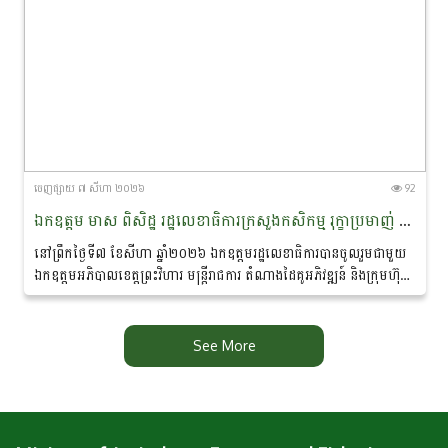
ចេញ​ផ្សាយ​ ៧ សីហា ២០២៦
92
ឯកឧត្តម មាស ពិសិដ្ឋ រដ្ឋលេខាធិការក្រសួងកសិកម្ម រុក្ខាប្រមាញ់ និងនេសាទ បានចូលរួមជាអធិបតីភាពក្នុងពិធីចុះហត្ថលេខាលក់-ទិញផលិតផលកសិកម្មសរីរាង្គ នៅខេត្តព្រះវិហារ
នៅព្រឹកថ្ងៃទី៧ ខែសីហា ឆ្នាំ២០២៦ ឯកឧត្តមរដ្ឋលេខាធិការបានចូលរួមជាមួយ
ឯកឧត្តមអភិបាលខេត្តព្រះវិហារ មន្ត្រីរាជការ តំណាងដៃគូអភិវឌ្ឍន៍ និងក្រុមហ៊ុន
ឯកជន ព្រមទាំងប្រជាកសិករ...
See More