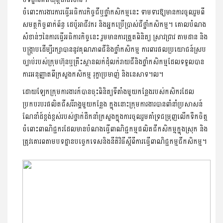
ចំពោះការងារការធ្វើអធិការកិច្ចជីឬថ្នាំកសិកម្មនេះ ទាមទារឱ្យមានការចូលរួមពី
សមត្ថកិច្ចពាក់ព័ន្ធ ដេប៉ូអាជីវករ និងអ្នកប្រើប្រាស់ជីថ្នាំកសិកម្ម។ គោលបំណង
សំខាន់ៗនៃការធ្វើអធិការកិច្ចនេះ រួមមានការត្រួតពិនិត្យ ស្រាវជ្រាវ តាមដាន និង
បង្រ្កាបដើម្បីរក្សាបាននូវគុណភាពជីនិងថ្នាំកសិកម្ម ការពារផលប្រយោជន៍ស្រប
ច្បាប់របស់ក្រុមហ៊ុនឬគ្រឹះស្ថានលក់ដុំលក់រាយជីនិងថ្នាំកសិកម្មដែលទទួលបាន
ការអនុញ្ញាតពីក្រសួងកសិកម្ម រុក្ខាប្រមាញ់ និងនេសាទ។ល។
ដោយឡែកក្រុមការងារក៍បានចុះពិនិត្យទីតាំងមួយកន្លែងរបស់កសិករដែល
ប្រកបរបរផលិតជីសរីរាង្គមួយកន្លែង ក្នុងនោះក្រុមការងារបានពាំនាំប្រសាសន៍
ណែនាំដ៍ខ្ពង់ខ្ពស់របស់ថ្នាក់ដឹកនាំក្រសួងក្នុងការចូលរួមគាំទ្រជម្រុញលើកទឹកចិត្ត
ចំពោះពាណិជ្ជករដែលមានបំណងធ្វើពាណិជ្ជកម្មផលិតជីកសិកម្មក្នុងស្រុក និង
ត្រូវគោរពតាមបទដ្ឋានបច្ចេកទេសនិងនីតិវិធីស្តីពីការធ្វើពាណិជ្ជកម្មជីកសិកម្ម។