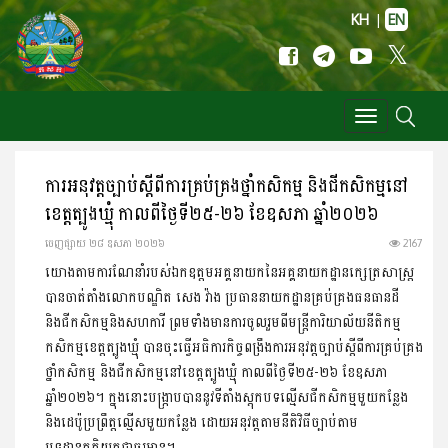
KH
|
EN
Toggle
navigation
ការអនុវត្តច្បាប់ស្តីពីការគ្រប់គ្រងថ្នាំកសិកម្ម និងជីកសិកម្មនៅ
ខេត្តត្បូងឃ្មុំ កាលពីថ្ងៃទី២៥-២៦ ខែឧសភា ឆ្នាំ២០២៦
ចេញ​ផ្សាយ​ ២៨ ឧសភា ២០២៦
2167
យោងតាមការណែនាំរបស់ឯកឧត្តមអគ្គនាយកនៃអគ្គនាយកដ្ឋានក្សេត្រសាស្រ្ត
បានចាត់តាំងលោកបណ្ឌិត សេង វ៉ាង ប្រធាននាយកដ្ឋានគ្រប់គ្រងធនធានដី
និងជីកសិកម្មនិងសហការី ព្រមទាំងមានការចូលរួមពីមន្រ្តីការិយាល័យនីតិកម្ម
កសិកម្មខេត្តត្បូងឃ្មុំ បានចុះធ្វើអធិការកិច្ចពង្រឹងការអនុវត្តច្បាប់ស្តីពីការគ្រប់គ្រង
ថ្នាំកសិកម្ម និងជីកសិកម្មនៅខេត្តត្បូងឃ្មុំ កាលពីថ្ងៃទី២៥-២៦ ខែឧសភា
ឆ្នាំ២០២៦។ ក្នុងនោះបង្រ្កាបបាននូវទីតាំងស្តុកបទល្មើសជីកសិកម្មមួយកន្លែង
និងដេប៉ូប្រព្រឹត្តល្មើសមួយកន្លែង ដោយអនុវត្តតាមនីតិវិធីច្បាប់តាម
បទដ្ឋានគតិយុត្តជាធរមាន។