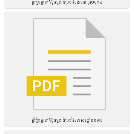
ព្រឹត្តិបត្រកៅស៊ូធម្មជាតិប្រចាំខែឧសភា ឆ្នាំ២០១៧
ព្រឹត្តិបត្រកៅស៊ូធម្មជាតិប្រចាំខែមេសា ឆ្នាំ២០១៧