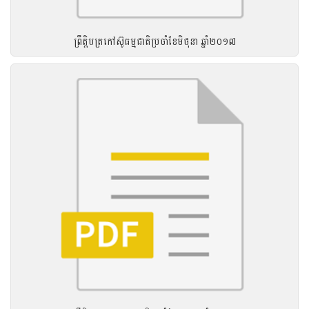
ព្រឹត្តិបត្រកៅស៊ូធម្មជាតិប្រចាំខែមិថុនា ឆ្នាំ២០១៧