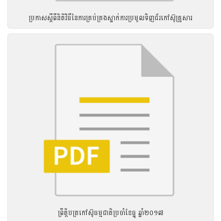
ប្រកាសស្តីពីនិតិវិធីនៃការគ្រប់គ្រងស្នាក់ការប្រមូលទិញជ័រកៅស៊ូគ្រួសារ
ព្រឹត្តិបត្រកៅស៊ូធម្មជាតិប្រចាំខែធ្នូ ឆ្នាំ២០១៧