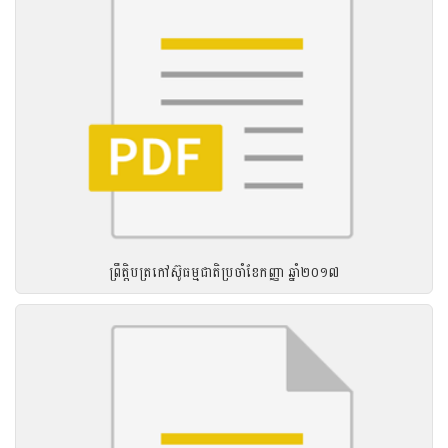
ព្រឹត្តិបត្រកៅស៊ូធម្មជាតិប្រចាំខែកញ្ញា ឆ្នាំ២០១៧