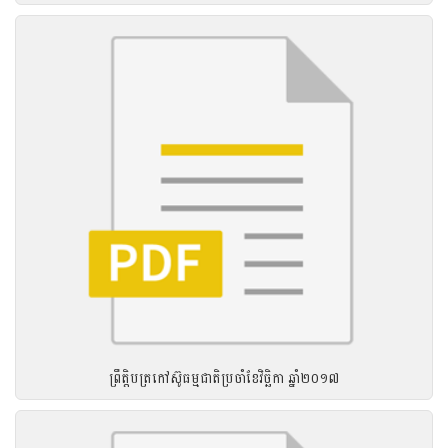
ព្រឹត្តិបត្រកៅស៊ូធម្មជាតិប្រចាំខែវិច្ឆិកា ឆ្នាំ២០១៧