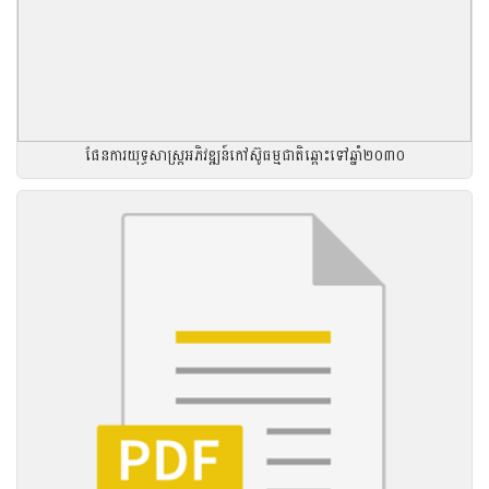
ផែនការយុទ្ធសាស្រ្តអភិវឌ្ឍន៍កៅស៊ូធម្មជាតិឆ្ពោះទៅឆ្នាំ២០៣០