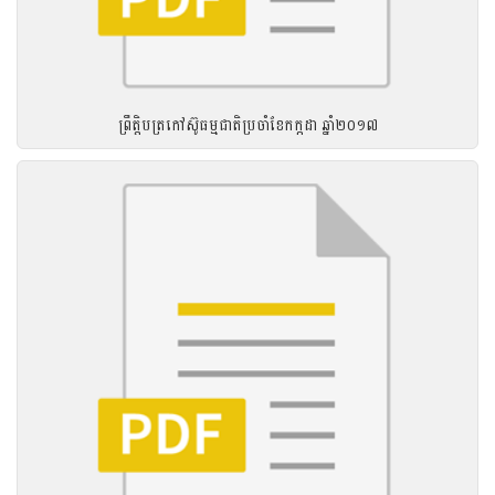
ព្រឹត្តិបត្រកៅស៊ូធម្មជាតិប្រចាំខែកក្កដា ឆ្នាំ២០១៧