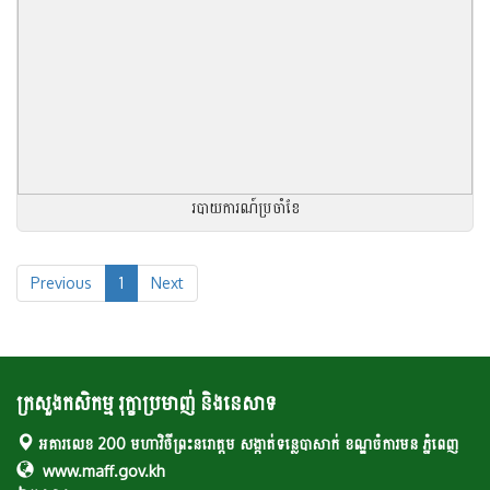
របាយការណ៍ប្រចាំខែ
Previous
1
Next
ក្រសួងកសិកម្ម រុក្ខាប្រមាញ់ និងនេសាទ
អគារលេខ 200 មហាវិថីព្រះនរោត្តម សង្កាត់ទន្លេបាសាក់ ខណ្ឌចំការមន ភ្នំពេញ
www.maff.gov.kh