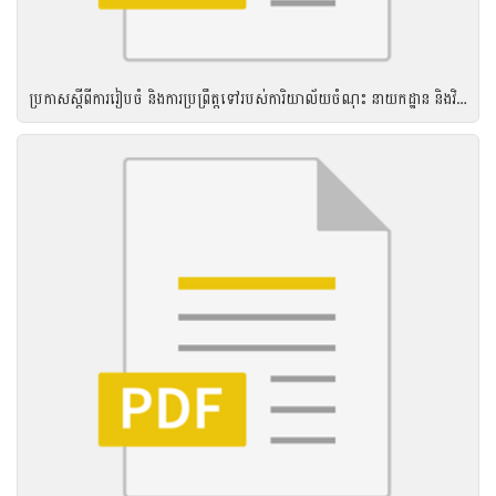
ប្រកាសស្តីពីការរៀបចំ និងការប្រព្រឹត្តទៅរបស់ការិយាល័យចំណុះ នាយកដ្ឋាន និងវិទ្យាស្ថាន នៃអគ្គនាយកដ្ឋានកៅស៊ូ