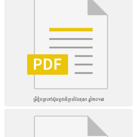
ព្រឹត្តិបត្រកៅស៊ូធម្មជាតិប្រចាំខែតុលា ឆ្នាំ២០១៧