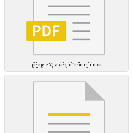
ព្រឹត្តិបត្រកៅស៊ូធម្មជាតិប្រចាំខែសីហា ឆ្នាំ២០១៧