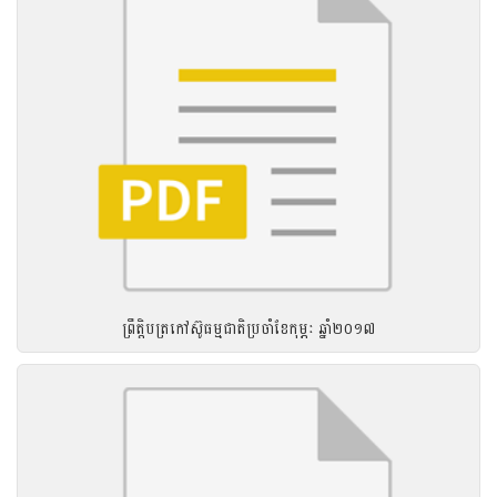
ព្រឹត្តិបត្រកៅស៊ូធម្មជាតិប្រចាំខែកុម្ភៈ ឆ្នាំ២០១៧