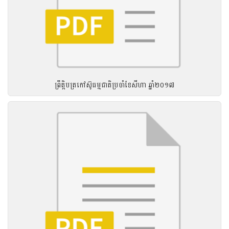
ព្រឹត្តិបត្រកៅស៊ូធម្មជាតិប្រចាំខែសីហា ឆ្នាំ២០១៧