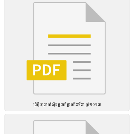
ព្រឹត្តិបត្រកៅស៊ូធម្មជាតិប្រចាំខែមីនា ឆ្នាំ២០១៧