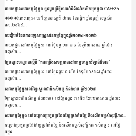
នាយកដ្ឋានសវនកម្មផ្ទៃក្នុង ចូលរួមព្រឹត្តិការណ៍ពិព័រណ៍កសិកម្មកម្ពុជា CAFE25
🔊🔊🔊កោះពេជ្រ៖ នៅថ្ងៃព្រហស្បតិ៍ ៨រោច ខែកត្តិក ឆ្នាំម្សាញ់ សប្តស័ក
ពស.២៥៦៩...
ការរៀបចំផែនការយុទ្ធសាស្រ្តសវនកម្មផ្ទៃក្នុងឆ្នាំ២០២៤-២០២៦
នាយកដ្ឋានសវនកម្មផ្ទៃក្នុង៖ នៅថ្ងៃចន្ទ ១៣ រោច ខែទុតិយាសាឍ ឆ្នាំថោះ
បញ្ចស័ក...
វគ្គបណ្ដុះបណ្ដាលស្តីពី “ការពង្រឹងសមត្ថភាពសវនកម្មបច្ចេកវិទ្យាព័ត៌មាន”
នាយកដ្ឋានសវនកម្មផ្ទៃក្នុង៖ នៅថ្ងៃអង្គារ ៨ កើត ខែទុតិយាសាឍ ឆ្នាំថោះ
បញ្ចស័ក...
សវនកម្មផ្ទៃក្នុងនៅវិទ្យាស្ថានជាតិកសិកម្ម កំពង់ចាម ឆ្នាំ២០២៣
វិទ្យាស្ថានជាតិកសិកម្ម កំពង់ចាម៖ នៅថ្ងៃអង្គារ ៣ កើត ខែបឋមាសាឍ ឆ្នាំថោះ
បញ្ចស័ក...
សវនកម្មផ្ទៃក្នុង នៅគម្រោងប្រកួតប្រជែងខ្សែច្រវាក់តម្លៃ និងលើកកម្ពស់សុវត្ថិភាពកសិកម្ម ឆ្នាំ២០២៣
គម្រោងប្រកួតប្រជែងខ្សែច្រវាក់តម្លៃ និងលើកកម្ពស់សុវត្ថិភាពកសិកម្ម ៖ នៅថ្ងៃ
អង្គារ...