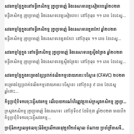
សវនកម្មផ្ទៃក្នុងនៅមន្ទីរកសិកម្ម រុក្ខាប្រមាញ់ និងនេសាទខេត្តសៀមរាបឆ្នាំ២០២៣
មន្ទីរកសិកម្ម រុក្ខាប្រមាញ់ និងនេសាទខេត្តសៀមរាប៖ នៅថ្ងៃពុធ ១១ រោច ខែជេស្ឋ...
សវនកម្មផ្ទៃក្នុងនៅមន្ទីរកសិកម្ម រុក្ខាប្រមាញ់ និងនេសាទខេត្តតាកែវ ឆ្នាំ២០២៣
មន្ទីរកសិកម្ម រុក្ខាប្រមាញ់ និងនេសាទខេត្តតាកែវ៖ នៅថ្ងៃពុធ ១១ រោច ខែជេស្ឋ...
សវនកម្មផ្ទៃក្នុង នៅមន្ទីរកសិកម្ម រុក្ខាប្រមាញ់ និងនេសាទខេត្តស្ទឹងត្រែង ឆ្នាំ២០២៣
មន្ទីរកសិកម្ម រុក្ខាប្រមាញ់ និងនេសាទខេត្តស្ទឹងត្រែង៖ នៅថ្ងៃពុធ ១១ រោច ខែជេស្ឋ...
សវនកម្មផ្ទៃក្នុងគម្រោងខ្សែច្រវាក់ផលិតកម្មដោយភាតរៈបរិស្ថាន (CFAVC) ២០២៣
គម្រោងខ្សែច្រវាក់ផលិតកម្មដោយភាតរៈបរិស្ថាន៖ នៅថ្ងៃចន្ទ ៩ រោច ខែជេស្ឋ
ឆ្នាំថោះ...
កិច្ចប្រជុំបិទការចុះធ្វើសវនកម្ម លើរបាយការណ៍ហិរញ្ញវត្ថុរបស់ក្រសួងកសិកម្ម រុក្ខាប្រមាញ់ និងនេសាទ សម្រាប់ការិយបរិច្ឆេទ២០២២
ក្រសួងកសិកម្ម រុក្ខាប្រមាញ់ និងនេសាទ៖ នៅថ្ងៃទី០៩ ខែមិថុនា ឆ្នាំ២០២៣ មានបើក
កិច្ចប្រជុំបិទការចុះធ្វើសវនកម្ម...
ប្រជុំពិភាក្សាលទ្ធផលចុះពិនិត្យលើការអនុវត្តថវិកាចំណូល ចំណាយ ប្រចាំត្រីមាសទី១ ឆ្នាំ២០២៣ នៅ ៧ អង្គភាព