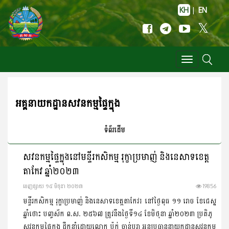
KH
|
EN
Toggle
navigation
អគ្គនាយកដ្ឋានសវនកម្មផ្ទៃក្នុង
ទំព័រដើម
សវនកម្មផ្ទៃក្នុងនៅមន្ទីរកសិកម្ម រុក្ខាប្រមាញ់ និងនេសាទខេត្ត
តាកែវ ឆ្នាំ២០២៣
ចេញ​ផ្សាយ​ ១៥ មិថុនា ២០២៣
19856
មន្ទីរកសិកម្ម រុក្ខាប្រមាញ់ និងនេសាទខេត្តតាកែវ៖ នៅថ្ងៃពុធ ១១ រោច ខែជេស្ឋ
ឆ្នាំថោះ បញ្ចស័ក ព.ស. ២៥៦៧ ត្រូវនឹងថ្ងៃទី១៤ ខែមិថុនា ឆ្នាំ២០២៣ ប្រតិភូ
សវនកម្មផ្ទៃក្នុង ដឹកនាំដោយលោក ប៉ក់ ចាន់បូរា អនុប្រធាននាយកដ្ឋានសវនកម្ម