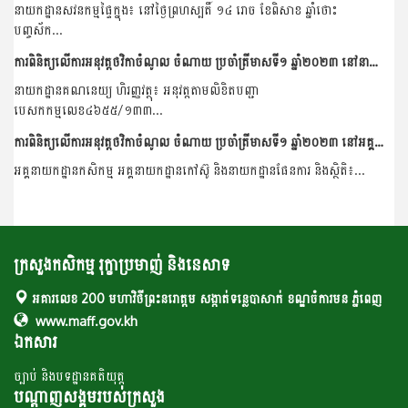
នាយកដ្ឋានសវនកម្មផ្ទៃក្នុង៖ នៅថ្ងៃព្រហស្បតិ៍ ១៤ រោច ខែពិសាខ ឆ្នាំថោះ
បញ្ចស័ក...
ការពិនិត្យលើការអនុវត្តថវិកាចំណូល ចំណាយ ប្រចាំត្រីមាសទី១ ឆ្នាំ២០២៣ នៅនាយកដ្ឋានគណនេយ្យ ហិរញ្ញវត្ថុ
នាយកដ្ឋានគណនេយ្យ ហិរញ្ញវត្ថុ៖ អនុវត្តតាមលិខិតបញ្ជា
បេសកកម្មលេខ៤៦៥៥/១៣៣...
ការពិនិត្យលើការអនុវត្តថវិកាចំណូល ចំណាយ ប្រចាំត្រីមាសទី១ ឆ្នាំ២០២៣ នៅអគ្គនាយកដ្ឋានកសិកម្ម អគ្គនាយកដ្ឋានកៅស៊ូ និងនាយកដ្ឋានផែនការ និងស្ថិតិ
អគ្គនាយកដ្ឋានកសិកម្ម អគ្គនាយកដ្ឋានកៅស៊ូ និងនាយកដ្ឋានផែនការ និងស្ថិតិ៖...
ក្រសួងកសិកម្ម រុក្ខាប្រមាញ់ និងនេសាទ
អគារលេខ 200 មហាវិថីព្រះនរោត្តម សង្កាត់ទន្លេបាសាក់ ខណ្ឌចំការមន ភ្នំពេញ
www.maff.gov.kh
ឯកសារ
ច្បាប់ និងបទដ្ឋានគតិយុត្ត
បណ្តាញសង្គមរបស់ក្រសួង