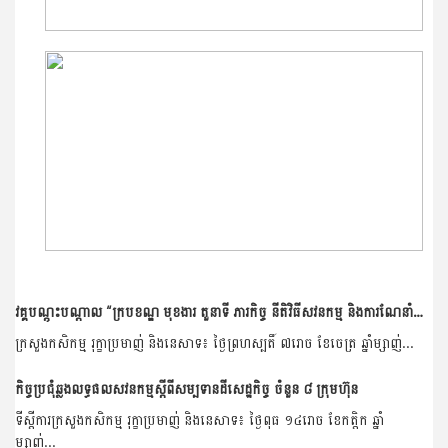
វគ្គបណ្តុះបណ្តាល “ក្របខណ្ឌ មុខងារ តួនាទី ភារកិច្ច នីតិវិធីសវនកម្ម និងការណែនាំពីទម្រង់របាយការណ៍សវនកម្មផ្ទៃក្នុង”
ក្រសួងកសិកម្ម រុក្ខាប្រមាញ់ និងនេសាទ៖ ថ្ងៃព្រហស្បតិ៍ ៧រោច ខែចេត្រ ឆ្នាំម្សាញ់...
កិច្ចប្រជុំឆ្លងលទ្ធផលសវនកម្មស្ដីពីសម្បទានដីសេដ្ឋកិច្ច ចំនួន ៨ ក្រុមហ៊ុន
ទីស្តីការក្រសួងកសិកម្ម រុក្ខាប្រមាញ់ និងនេសាទ៖ ថ្ងៃពុធ ១៤រោច ខែកត្តិក ឆ្នាំ
ម្សាញ់...