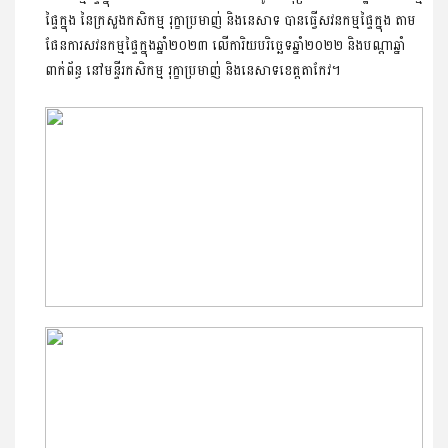
ផ្ទៃក្នុង នៃក្រសួងកសិកម្ម រុក្ខាប្រមាញ់ និងនេសាទ បានធ្វើសវនកម្មផ្ទៃក្នុង តាម
ផែនការសវនកម្មផ្ទៃក្នុងឆ្នាំ២០២៣ លើការិយបរិច្ឆេទឆ្នាំ២០២២ និងបណ្តាឆ្នាំ
ពាក់ព័ន្ធ នៅមន្ទីរកសិកម្ម រុក្ខាប្រមាញ់ និងនេសាទខេត្តតាកែវ។