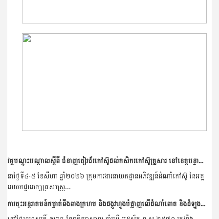
វគ្គបណ្តុះបណ្តាលស្តីពី ជំនាញចៀរជ័រកៅស៊ូដល់កសិករកៅស៊ូគ្រួសារ នៅខេត្តបន្ទាយមានជ័យ
នាថ្ងៃទី៤-៥ ខែសីហា ឆ្នាំ២០២៦ ក្រុមការងារនាយកដ្ឋានអភិវឌ្ឍន៍ដំណាំកៅស៊ូ នៃអគ្គ
នាយកដ្ឋានក្សេត្រសាស្ត្រ...
ការចុះអន្តរាគមន៍កម្ចាត់ពីងពាងក្រហម និងដង្កូវហ្វូងបំផ្លាញលើដំណាំពោត និងដំឡូងមី នៅខេត្តប៉ៃលិន
នៅថ្ងៃព្រហស្បតិ៍ ១រោច ខែទុតិយាសាឍ ឆ្នាំមមី អដ្ឋស័ក ព.ស ២៥៧០ ត្រូវនឹង