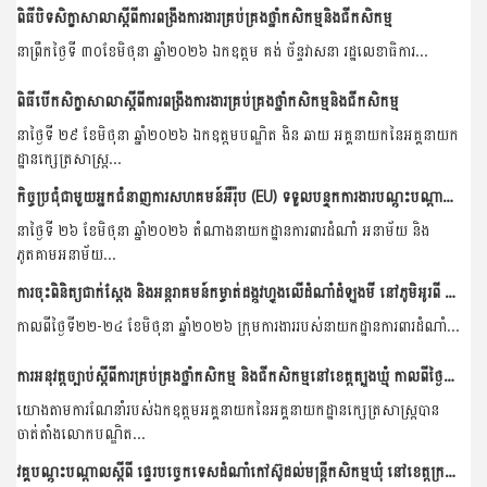
ពិធីបិទសិក្ខាសាលាស្តីពីការពង្រឹងការងារគ្រប់គ្រងថ្នាំកសិកម្មនិងជីកសិកម្ម
នាព្រឹកថ្ងៃទី ៣០ខែមិថុនា ឆ្នាំ២០២៦ ឯកឧត្តម គង់ ច័ន្ទវាសនា រដ្ឋលេខាធិការ...
ពិធីបើកសិក្ខាសាលាស្តីពីការពង្រឹងការងារគ្រប់គ្រងថ្នាំកសិកម្មនិងជីកសិកម្ម
នាថ្ងៃទី ២៩ ខែមិថុនា ឆ្នាំ២០២៦ ឯកឧត្តមបណ្ឌិត ងិន ឆាយ អគ្គនាយកនៃអគ្គនាយក
ដ្ឋានក្សេត្រសាស្រ្ត...
កិច្ចប្រជុំជាមួយអ្នកជំនាញការសហគមន៍អឺរ៉ុប (EU) ទទួលបន្ទុកការងារបណ្តុះបណ្តាល និងកសាងសមត្ថភាពលើផ្នែកអនាម័យ និងភូតគាមអនាម័យ ក្រោមកម្មវិធី ASPIRE-AT
នាថ្ងៃទី ២៦ ខែមិថុនា ឆ្នាំ២០២៦ តំណាងនាយកដ្ឋានការពារដំណាំ អនាម័យ និង
ភូតគាមអនាម័យ...
ការចុះពិនិត្យជាក់ស្តែង និងអន្តរាគមន៍កម្ចាត់ដង្កូវហ្វូងលើដំណាំដំឡូងមី នៅភូមិអូរពី ឃុំដងក្តារ ស្រុកស្ទឹងត្រង់ ខេត្តកំពង់ចាម
កាលពីថ្ងៃទី២២-២៤ ខែមិថុនា ឆ្នាំ២០២៦ ក្រុមការងាររបស់នាយកដ្ឋានការពារដំណាំ...
ការអនុវត្តច្បាប់ស្តីពីការគ្រប់គ្រងថ្នាំកសិកម្ម និងជីកសិកម្មនៅខេត្តត្បូងឃ្មុំ កាលពីថ្ងៃទី២៥-២៦ ខែឧសភា ឆ្នាំ២០២៦
យោងតាមការណែនាំរបស់ឯកឧត្តមអគ្គនាយកនៃអគ្គនាយកដ្ឋានក្សេត្រសាស្រ្តបាន
ចាត់តាំងលោកបណ្ឌិត...
វគ្គបណ្តុះបណ្តាលស្តីពី ផ្ទេរបច្ចេកទេសដំណាំកៅស៊ូដល់មន្ត្រីកសិកម្មឃុំ នៅខេត្តក្រចេះ