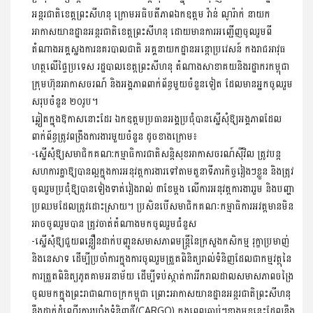
អន្តរជាតិខេត្តព្រះសីហនុ ក្រោមអធិបតីភាពឯកឧត្តម វ៉ាន់ ណូរ៉ាក់ នាយក
អាកាសយានដ្ឋានអន្តរជាតិខេត្តព្រះសីហនុ ដោយមានការអញ្ជើញចូលរួមពី
តំណាងអគ្គស្នងការនគរបាលជាតិ អគ្គនាយកដ្ឋានអន្តោប្រវេសន៍ កងរាជអាវុធ
ហត្ថលើផ្ទៃប្រទេស រដ្ឋបាលខេត្តព្រះសីហនុ តំណាងសាខាគយនិងរដ្ឋាករកម្ពុជា
ក្រុមហ៊ុនអាកាសចរណ៍ និងអង្គភាពពាក់ព័ន្ធមួយចំនួនទៀត ដែលមានអ្នកចូលរួម
សរុបចំនួន ២០រូប។
ឆ្លៀតក្នុងឱកាសនោះដែរ ឯកឧត្តមប្រធានអង្គប្រជុំបានស្នើសុំឱ្យអង្គភាពដែល
ពាក់ព័ន្ធត្រូវពង្រឹងការងារមួយចំនួន ដូចខាងក្រោម៖
-ស្នើសុំឱ្យសមាជិកគណ:កម្មាធិការជាតិសន្តិសុខអាកាសចរណ៍ស៊ីវិល ត្រូវបន្ត
សហការគ្នាឱ្យបានល្អក្នុងការអនុវត្តការងារទៅតាមតួនាទីភារកិច្ចរៀងៗខ្លួន និងត្រូវ
ចូលរួមប្រជុំឱ្យបានទៀងទាត់រៀងរាល់ ៣ខែម្តង លើការអនុវត្តការងាររួម និងបញ្ហា
ប្រឈមដែលត្រូវដោះស្រាយ។ ប្រសិនបើសមាជិកគណៈកម្មាធិការអវត្តមានមិន
អាចចូលរួមបាន ត្រូវចាត់តំណាងមកចូលរួមជំនួស
-ស្នើសុំឱ្យជួយពន្លឿនដាក់បញ្ជូនសមាសភាពមន្រ្តីនៃក្រសួងកសិកម្ម រុក្ខាប្រមាញ់
និងនេសាទ ដើម្បីប្រចាំការក្នុងការចូលរួមត្រួតពិនិត្យរាល់ទំនិញដែលជាកម្មវត្ថុនៃ
ការត្រួតពិនិត្យភូតគាមអនាម័យ ដើម្បីទប់ស្កាត់ការរីករាលដាលសមាសភាពចង្រៃ
ចូលមកក្នុងព្រះរាជាណាចក្រកម្ពុជា ព្រោះអាកាសយានដ្ឋានអន្តរជាតិព្រះសីហនុ
នឹងដាក់ដំណើរការឃ្លាំងទំនិញថ្មី(CARGO) ក្នុងពេលឆាប់ៗខាងមុខនេះដែលនឹង