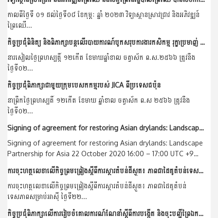
កាលពីថ្ងៃទី ០១ ដល់ថ្ងៃទី០៨ ខែកុម្ភៈ ឆ្នាំ ២០២៣ វិទ្យាស្ថានស្រាវជ្រាវ និងអភិវឌ្ឍន៍
ព្រៃឈើ...
កិច្ចប្រជុំពិនិត្យ និងពិភាក្សាបន្ដលេីរបាយការណ៍បូកសរុបការងារកសិកម្ម រុក្ខាប្រមាញ់ និងនេសាទឆ្នាំ២០២២ តម្រង់ទិសឆ្នាំ២០២៣ និងលេីកទិសដៅឆ្នាំ២០២៤” (ផ្នែកព្រៃឈើ...
នារសៀលថ្ងៃព្រហស្បត្តិ៍ ១២កេីត ខែមាឃឆ្នាំខាល ចត្វាស័ក ព.ស.២៥៦៦ ត្រូវនឹង
ថ្ងៃទី០២...
កិច្ចប្រជុំពិភាក្សាជាមួយក្រុមបេសកកម្មរបស់ JICA ពីប្រទេសជប៉ុន
នាព្រឹកថ្ងៃព្រហស្បតិ៍ ១២កើត ខែមាឃ ឆ្នាំខាល ចត្វាស័ក ព.ស ២៥៦៦ ត្រូវនឹង
ថ្ងៃទី០២...
Signing of agreement for restoring Asian drylands: Landscape Partnership for Asia 22 October 2020 16:00 – 17:00 UTC +9 Join with Zoom
Signing of agreement for restoring Asian drylands: Landscape
Partnership for Asia 22 October 2020 16:00 – 17:00 UTC +9
Join with Zoom Seoul, Republic of Korea, 20 Oct 2020 –...
ការចុះហត្ថលេខាលើកិច្ចព្រមព្រៀងស្តីពីការស្ថារតំបន់ដីស្ងួត៖ ភាពជាដៃគូតំបន់ទេសភាពសម្រាប់អាស៊ី ថ្ងៃទី២២ ខែតុលា ឆ្នាំ២០២០ [4:00 PM – 5:00 PM, UTC +9] ចូលរួមតាមរយៈ ហ្សូម (Zoom)
ការចុះហត្ថលេខាលើកិច្ចព្រមព្រៀងស្តីពីការស្ថារតំបន់ដីស្ងួត៖ ភាពជាដៃគូតំបន់
ទេសភាពសម្រាប់អាស៊ី ថ្ងៃទី២២...
កិច្ចប្រជុំពិភាក្សាលើការរៀបចំគោលការណ៍ណែនាំស្តីពីការបង្កើត និងចុះបញ្ជីព្រៃឯកជន និងការអភិវឌ្ឍព្រៃឯកជននៅកម្ពុជា ដើម្បីប្រមូលនូវព័ត៌មាន និងធាតុចូលសំខាន់ៗពីរដ្ឋបាលព្រៃឈើមូលដ្ឋាន...