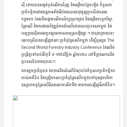
ស៊ី ដោយបានសង្កត់ធ្ងន់លើការជំរុញ និងពង្រឹងបន្ថែមទៀត កិច្ចសហ
ប្រតិបត្តិការរវាងអង្គភាពទាំងពីរដែលបានអនុវត្តល្អប្រសើរនាពេល
កន្លងមក ដែលនឹងផ្តោតលើការសិក្សាស្រាវជ្រាវ និងពង្រឹងបច្ចេកវិទ្យា
ព្រៃឈើ និងការងារអភិវឌ្ឍន៍ការដាំឈើដោយសារប្រទេសកម្ពុជា និង
ខេត្តក្វាងស៊ីមានលក្ខខណ្ឌអាកាសធាតុស្រដៀងគ្នា ។ ជាចុងក្រោយនេះ
លោកស្រីបានអញ្ជើញគណៈប្រតិភូព្រៃឈើកម្ពុជា ដើម្បីចូលរួម The
Second World Forestry Industry Conference ដែលនឹង
ប្រព្រឹត្តទៅចាប់ពីថ្ងៃទី ៨-១២ខែវិច្ឆិកា ឆ្នាំ២០២៤ នៅទីក្រុងណាននីង
ប្រទេសចិនខាងមុខនេះ។
ឯកឧត្តមប្រតិភូបាន ឯកភាពនឹងសំណើចំណុចនៃកិច្ចសហប្រតិបត្តិការ
របស់ភាគីចិន និងត្រៀមគណ:ប្រតិភូព្រៃឈើកម្ពុជាទៅចូលរូមវេទិកា
ឧស្សាហកម្មព្រៃឈើពិភពលោកលើកទី២ តាមការអញើញពីភាគីចិន។