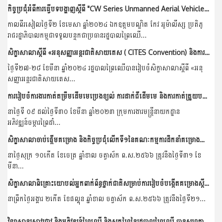
កិច្ចប្រជុំអំពីការធ្វើបទបង្ហាញស្តីពី "CW Series Unmanned Aerial Vehicle System(UAS)" របស់ក្រុមហ៊ុន China National Aero-technology Import & Export Corporation(CATIC)
កាលពីរសៀលថ្ងៃទី២ ខែមេសា ឆ្នាំ២០២៤ ឯកឧត្តមបណ្ឌិត កែវ អូម៉ាលីស្ស ប្រតិភូ
រាជរដ្ឋាភិបាលកម្ពុជាទទួលបន្ទុកជាប្រធានរដ្ឋបាលព្រៃឈើ...
សិក្ខាសាលាស្តីពី «អនុសញ្ញាអន្តរជាតិសាយតេស ( CITES Convention) និងការអនុវត្តអនុសញ្ញាសាយតេសនៅកម្ពុជា»
ថ្ងៃទី២៧-២៨ ខែមីនា ឆ្នាំ២០២៤ រដ្ឋបាលព្រៃឈើបានរៀបចំសិក្ខាសាលាស្តីពី «អនុ
សញ្ញាអន្តរជាតិសាយតេស...
ការរៀបចំការងារកាត់តម្រឹមដើមមេប្រេងខ្យល់ ការដាក់ជីដើមមេ និងការកាត់ត្រួយបណ្តុះ (ប្រភេទប្រេងខ្យល់-Eucalyptus sp. និង អាកាស្យា-Acacia hybrid)
នាថ្ងៃទី ០៩ ដល់ថ្ងៃទី៣០ ខែមីនា ឆ្នាំ២០២៣ ក្រុមការងារមន្ត្រីនាយកដ្ឋាន
អភិវឌ្ឍន៍ចម្ការព្រៃដាំ...
សិក្ខាសាលាចាប់ផ្តើមគម្រោង និងកិច្ចប្រជុំលើកទី១នៃគណៈកម្មការដឹកនាំគម្រោងស្តីពី"ការបង្កើតសួនអាស៊ាន-កូរ៉េនៅកម្ពុជា"
នាថ្ងៃសុក្រ ១០កើត ខែចេត្រ ឆ្នាំខាល ចត្វាស័ក ព.ស.២៥៦៦ ត្រូវនឹងថ្ងៃទី៣១ ខែ
មីនា...
សិក្ខាសាលាពិគ្រោះយោបល់អ្នកពាក់ព័ន្ធថ្នាក់ជាតិសម្រាប់ការរៀបចំបង្កើតគម្រោងស្តីពី សកម្មភាពសហគមន៍ដើម្បីនិរន្តភាពព្រៃឈើ (Community Action for Sustainable Forest, CASFor)
នាព្រឹកថ្ងៃអង្គារ ២កើត ខែផល្គុន ឆ្នាំខាល ចត្វាស័ក ព.ស.២៥៦៦ ត្រូវនឹងថ្ងៃទី២១...
វិទ្យាស្ថានស្រាវជ្រាវ និងអភិវឌ្ឍន៍ព្រៃឈើ និងសត្វព្រៃនៃរដ្ឋបាលព្រៃឈើ បានសហការជាមួយវិទ្យាស្ថានស្រាវជ្រាវវិស័យព្រៃឈើ និងផលិតផលព្រៃឈើ (FFPRI) នៃប្រទេសជប៉ុន ចុះប្រមូលទិន្នន័យដូចជាសំណើមដី...