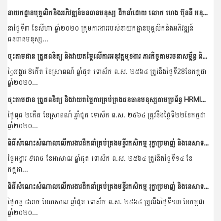
នាយកដ្ឋានបុគ្គលិកនិងអភិវឌ្ឍន៍ធនធានមនុស្ស ដឹកនាំដោយ លោក ហេង ប៊ុននី អនុប្រធាននាយកដ្ឋាន បានចុះសិក្សាតម្រូវការនៃការប្រើប្រាស់ធនធានមនុស្សបច្ចុប្បន្ន នៅមជ្ឍមណ្ឌលព័ត៌មាននិងឯកសារកសិកម្មនៃក្រសួងកសិកម្ម...
នាថ្ងៃទី៣ ខែសីហា ឆ្នាំ២០២០ ក្រុមការងាររបស់នាយកដ្ឋានបុគ្គលិកនិងអភិវឌ្ឍន៍
ធនធានមនុស្ស...
ចុះតាមដាន ត្រួតពនិត្យ និងវាយតម្លៃលើការអនុវត្តមុខងារ ភារកិច្ចតាមរចនាសម្ព័ន្ធ និងទំហំការងារ របស់មន្ទីរកសិកម្ម រុក្ខាប្រមាញ់ និងនេសាទខេត្តកោះកុង
្ងៃអង្គារ 8កើត ខែស្រាពណ៍ ឆ្នាំជូត ទោស័ក ព.ស. ២៥៦៤ ត្រូវនឹងថ្ងៃទី28ខែកក្កដា
ឆ្នាំ២០២០...
ចុះតាមដាន ត្រួតពនិត្យ និងវាយតម្លៃការគ្រប់គ្រងធនធានមនុស្សតាមប្រព័ន្ធ HRMIS នៅមន្ទីរកសិកម្ម រុក្ខាប្រមាញ់ និងនេសាទខេត្តមណ្ឌលគិរី
ថ្ងៃពុធ ២កើត ខែស្រាពណ៍ ឆ្នាំជូត ទោស័ក ព.ស. ២៥៦៤ ត្រូវនឹងថ្ងៃទី២២ខែកក្កដា
ឆ្នាំ២០២០...
ពិធីសំណេះសំណាលលេីការងារដឹកនាំគ្រប់គ្រងមន្ទីរកសិកម្ម រុក្ខាប្រមាញ់ និងនេសាទខេត្តព្រះសីហនុ
ថ្ងៃអង្គារ ៩រោច ខែអាសាឍ ឆ្នាំជូត ទោស័ក ព.ស. ២៥៦៤ ត្រូវនឹងថ្ងៃទី១៤ ខែ
កក្កដា...
ពិធីសំណេះសំណាលលេីការងារដឹកនាំគ្រប់គ្រងមន្ទីរកសិកម្ម រុក្ខាប្រមាញ់ និងនេសាទខេត្តកោះកុង
ថ្ងៃចន្ទ ៨រោច ខែអាសាឍ ឆ្នាំជូត ទោស័ក ព.ស. ២៥៦៤ ត្រូវនឹងថ្ងៃទី១៣ ខែកក្កដា
ឆ្នាំ២០២០...