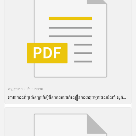
ចេញ​ផ្សាយ​ ១៨ សីហា ២០១៧
របាយការណ៍ប្រចាំសប្តាហ៍ស្តីពីសភាពការណ៍ល្បឿនការងារប្រមូលផលដំណាំ រដូវវស្សា ឆ្នាំ២០១៦ និងល្បឿនការងារបង្កបង្កើនផលដំណាំរដូវប្រាំងឆ្នាំ ២០១៦