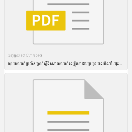
ចេញ​ផ្សាយ​ ១៨ សីហា ២០១៧
របាយការណ៍ប្រចាំសប្តាហ៍ស្តីពីសភាពការណ៍ល្បឿនការងារប្រមូលផលដំណាំ រដូវវស្សា ឆ្នាំ២០១៦ និងល្បឿនការងារបង្កបង្កើនផលដំណាំរដូវប្រាំងឆ្នាំ ២០១៦