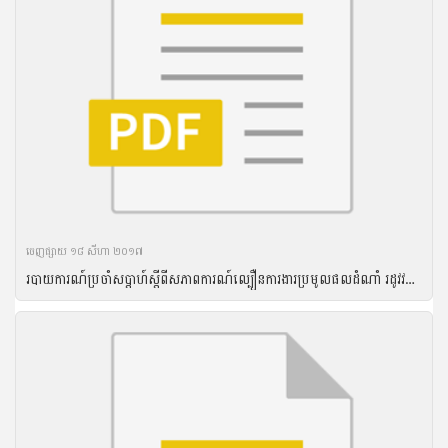
ចេញ​ផ្សាយ​ ១៨ សីហា ២០១៧
របាយការណ៍ប្រចាំសប្តាហ៍ស្តីពីសភាពការណ៍ល្បឿនការងារប្រមូលផលដំណាំ រដូវវស្សា ឆ្នាំ២០១៦ និងល្បឿនការងារបង្កបង្កើនផលដំណាំរដូវប្រាំងឆ្នាំ ២០១៦