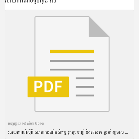
របាយការណ៍បង្កបង្កើនផល
ចេញ​ផ្សាយ​ ១៨ សីហា ២០១៧
របាយការណ៍ស្តីពី សភាពការណ៍កសិកម្ម រុក្ខាប្រមាញ់ និងនេសាទ ប្រចាំនព្វមាស ឆ្នាំ២០១៦ និងទិសដៅអនុវត្តបន្ត