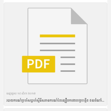
ចេញ​ផ្សាយ​ ១៨ សីហា ២០១៧
របាយការណ៍ប្រចាំសប្តាហ៍ស្តីពីសភាពការណ៍នៃល្បឿនការងារបង្កបង្កើន ផលដំណាំរដូវវស្សាឆ្នាំ២០១៦ គិតត្រឹមថ្ងៃទី០៥ ខែតុលា ឆ្នាំ២០១៦