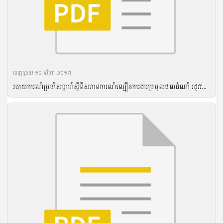
ចេញ​ផ្សាយ​ ១៨ សីហា ២០១៧
របាយការណ៍ប្រចាំសប្តាហ៍ស្តីពីសភាពការណ៍ល្បឿនការងារប្រមូលផលដំណាំ រដូវវស្សា ឆ្នាំ២០១៦ និងល្បឿនការងារបង្កបង្កើនផលដំណាំរដូវប្រាំងឆ្នាំ ២០១៦