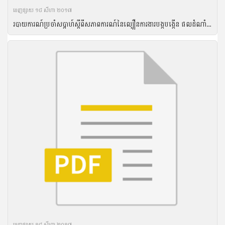
ចេញ​ផ្សាយ​ ១៨ សីហា ២០១៧
របាយការណ៍ប្រចាំសប្តាហ៍ស្តីពីសភាពការណ៍នៃល្បឿនការងារបង្កបង្កើន ផលដំណាំរដូវវស្សាឆ្នាំ២០១៦ គិតត្រឹមថ្ងៃទី១៧ ខែសីហា ឆ្នាំ២០១៦
ចេញ​ផ្សាយ​ ១៨ សីហា ២០១៧