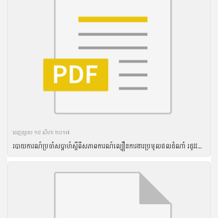
ចេញ​ផ្សាយ​ ១៨ សីហា ២០១៧
របាយការណ៍ប្រចាំសប្តាហ៍ស្តីពីសភាពការណ៍ល្បឿនការងារប្រមូលផលដំណាំ រដូវវស្សា ឆ្នាំ២០១៦ និងល្បឿនការងារបង្កបង្កើនផលដំណាំរដូវប្រាំងឆ្នាំ ២០១៦