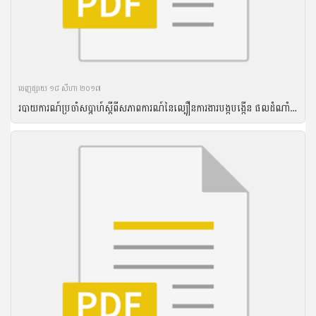
ចេញ​ផ្សាយ​ ១៨ សីហា ២០១៧
របាយការណ៍ប្រចាំសប្តាហ៍ស្តីពីសភាពការណ៍នៃល្បឿនការងារបង្កបង្កើន ផលដំណាំរដូវវស្សាឆ្នាំ២០១៦ គិតត្រឹមថ្ងៃទី០៧ ខែកញ្ញា ឆ្នាំ២០១៦