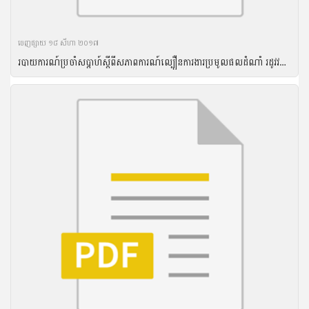
ចេញ​ផ្សាយ​ ១៨ សីហា ២០១៧
របាយការណ៍ប្រចាំសប្តាហ៍ស្តីពីសភាពការណ៍ល្បឿនការងារប្រមូលផលដំណាំ រដូវវស្សា ឆ្នាំ២០១៦ និងល្បឿនការងារបង្កបង្កើនផលដំណាំរដូវប្រាំងឆ្នាំ ២០១៦