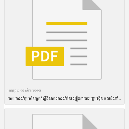
ចេញ​ផ្សាយ​ ១៨ សីហា ២០១៧
របាយការណ៍ប្រចាំសប្តាហ៍ស្តីពីសភាពការណ៍នៃល្បឿនការងារបង្កបង្កើន ផលដំណាំរដូវវស្សាឆ្នាំ២០១៦ គិតត្រឹមថ្ងៃទី២១ ខែកញ្ញា ឆ្នាំ២០១៦