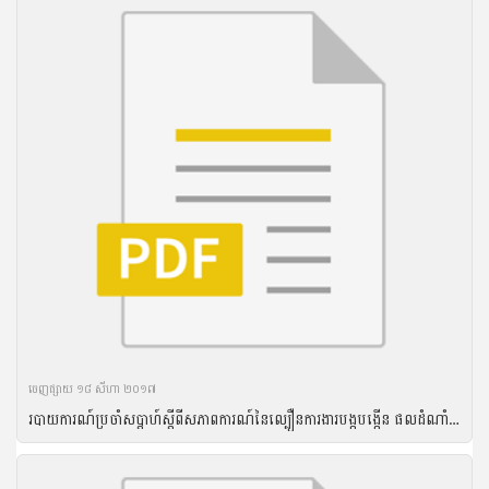
ចេញ​ផ្សាយ​ ១៨ សីហា ២០១៧
របាយការណ៍ប្រចាំសប្តាហ៍ស្តីពីសភាពការណ៍នៃល្បឿនការងារបង្កបង្កើន ផលដំណាំរដូវវស្សាឆ្នាំ២០១៦ គិតត្រឹមថ្ងៃទី២៨ ខែកញ្ញា ឆ្នាំ២០១៦