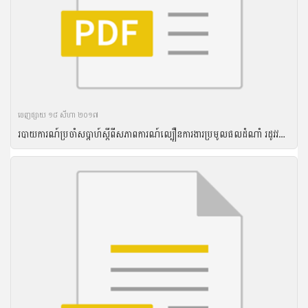
ចេញ​ផ្សាយ​ ១៨ សីហា ២០១៧
របាយការណ៍ប្រចាំសប្តាហ៍ស្តីពីសភាពការណ៍ល្បឿនការងារប្រមូលផលដំណាំ រដូវវស្សា ឆ្នាំ២០១៦ និងល្បឿនការងារបង្កបង្កើនផលដំណាំរដូវប្រាំងឆ្នាំ ២០១៦