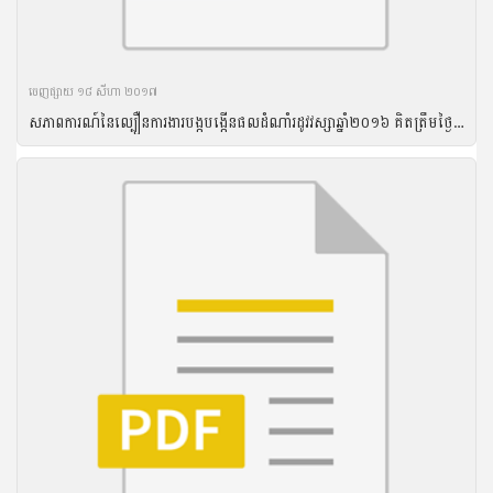
ចេញ​ផ្សាយ​ ១៨ សីហា ២០១៧
សភាពការណ៍នៃល្បឿនការងារបង្កបង្កើនផលដំណាំរដូវវស្សាឆ្នាំ២០១៦ គិតត្រឹមថ្ងៃទី៣១ ខែសីហា ឆ្នាំ២០១៦