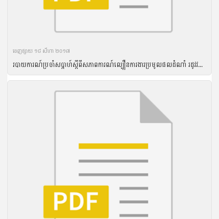
ចេញ​ផ្សាយ​ ១៨ សីហា ២០១៧
របាយការណ៍ប្រចាំសប្តាហ៍ស្តីពីសភាពការណ៍ល្បឿនការងារប្រមូលផលដំណាំ រដូវវស្សា ឆ្នាំ២០១៦ និងល្បឿនការងារបង្កបង្កើនផលដំណាំរដូវប្រាំងឆ្នាំ ២០១៦