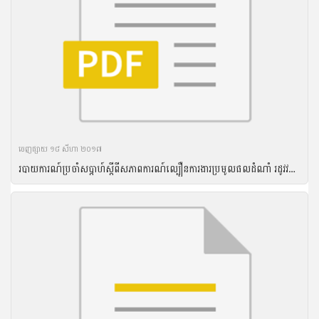
ចេញ​ផ្សាយ​ ១៨ សីហា ២០១៧
របាយការណ៍ប្រចាំសប្តាហ៍ស្តីពីសភាពការណ៍ល្បឿនការងារប្រមូលផលដំណាំ រដូវវស្សា ឆ្នាំ២០១៦ និងល្បឿនការងារបង្កបង្កើនផលដំណាំរដូវប្រាំងឆ្នាំ ២០១៦