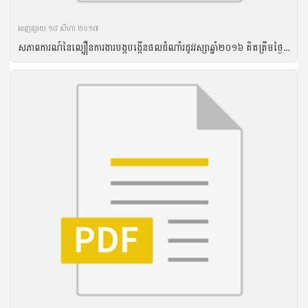
ចេញ​ផ្សាយ​ ១៨ សីហា ២០១៧
សភាពការណ៍នៃល្បឿនការងារបង្កបង្កើនផលដំណាំរដូវវស្សាឆ្នាំ២០១៦ គិតត្រឹមថ្ងៃទី២៤ ខែសីហា ឆ្នាំ២០១៦