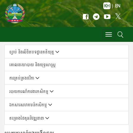
KH
|
EN
Toggle
navigation
ច្បាប់ និងលិខិតបទដ្ឋានគតិយុត្ត
គោលន​យោបាយ និង​យុទ្ធសា​ស្ត្រ
ការគ្រប់គ្រងថវិកា
របាយការណ៌ការងារកសិកម្ម
ឯកសារសហគមន៍កសិកម្ម
គម្រោងដៃគូអភិវឌ្ឍនានា