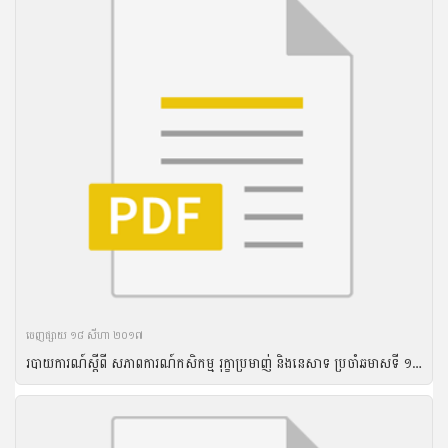
ចេញ​ផ្សាយ​ ១៨ សីហា ២០១៧
របាយការណ៍ស្តីពី សភាពការណ៍កសិកម្ម រុក្ខាប្រមាញ់ និងនេសាទ ប្រចាំឆមាសទី ១ ឆ្នាំ២០១៧ និងទិសដៅអនុវត្តបន្ត