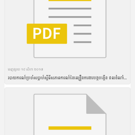
ចេញ​ផ្សាយ​ ១៨ សីហា ២០១៧
របាយការណ៍ប្រចាំសប្តាហ៍ស្តីពីសភាពការណ៍នៃល្បឿនការងារបង្កបង្កើន ផលដំណាំរដូវវស្សាឆ្នាំ២០១៦ គិតត្រឹមថ្ងៃទី១៤ ខែកញ្ញា ឆ្នាំ២០១៦