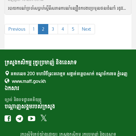
របាយការណ៍ប្រចាំសប្តាហ៍ស្តីពីសភាពការណ៍ល្បឿនការងារប្រមូលផលដំណាំ រដូវវស្សា ឆ្នាំ២០១៦ និងល្បឿនការងារបង្កបង្កើនផលដំណាំរដូវប្រាំងឆ្នាំ ២០១៦
Previous
1
2
3
4
5
Next
ក្រសួងកសិកម្ម រុក្ខាប្រមាញ់ និងនេសាទ
អគារលេខ 200 មហាវិថីព្រះនរោត្តម សង្កាត់ទន្លេបាសាក់ ខណ្ឌចំការមន ភ្នំពេញ
www.maff.gov.kh
ឯកសារ
ច្បាប់ និងបទដ្ឋានគតិយុត្ត
បណ្តាញសង្គមរបស់ក្រសួង
រក្សា​​សិទ្ធិគ្រប់​​​យ៉ាង​ដោយ៖ ក្រសួង​កសិកម្ម​ រុក្ខា​ប្រមាញ់​ និង​​នេសាទ