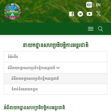
KH
|
EN
Toggle
navigation
នាយកដ្ឋានសហ​ប្រតិបត្តិការអន្តរជាតិ
ទំព័រដើម
អំពីនាយកដ្ឋានសហ​ប្រតិបត្តិការអន្តរជាតិ
អំពីនាយកដ្ឋានសហប្រតិបត្តិការអន្តរជាតិ
ទំនាក់ទំនងនាយកដ្ឋាន
អំពីនាយកដ្ឋានសហប្រតិបត្តិការអន្តរជាតិ