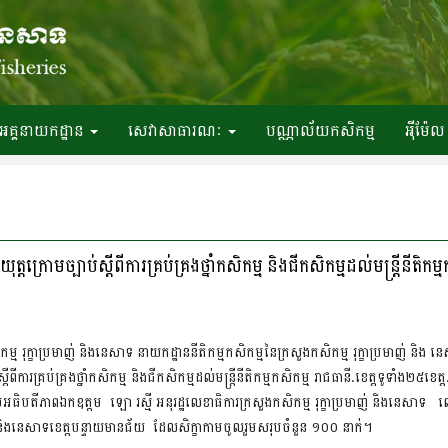
អគ្គនាយកដ្ឋាន
សេវាសាធារណៈ
បណ្ណាល័យកសិកម្ម
អ៉ីម៉ែល
្រោមច្បាប់ស្តីពីការគ្រប់គ្រងថ្នាំកសិកម្ម និងជីកសិកម្មដល់មន្រ្តីនីតិកម្ម
កសិកម្ម រុក្ខាប្រមាញ់ និងនេសាទ នាយកដ្ឋាននីតិកម្មកសិកម្មនៃក្រសួងកសិកម្ម រុក្ខាប្រមាញ់ និង
ីពីការគ្រប់គ្រងថ្នាំកសិកម្ម និងជីកសិកម្មដល់មន្រ្តីនីតិកម្មកសិកម្ម រាជធានី.ខេត្តទូទាំង២៥ខេ
មអធិបតីភាពឯកឧត្តម ឡោ រស្មី អនុរដ្ឋលេខាធិការក្រសួងកសិកម្ម រុក្ខាប្រមាញ់ និងនេសាទ លោ
មាញ់ និងនេសាទខេត្តបន្ទាយមានជ័យ ដែលសិក្ខាកាមចូលរួមសរុបចំនួន ១០០ នាក់។