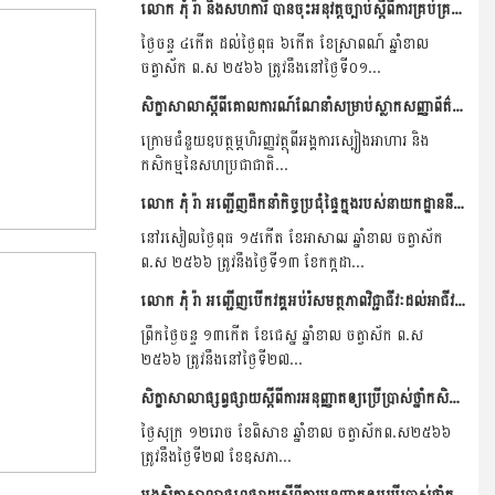
លោក ភុំ រ៉ា និងសហការី បានចុះអនុវត្តច្បាប់ស្តីពីការគ្រប់គ្រងថ្នាំកសិកម្ម និងជីកសិកម្ម នៅខេត្តកំពត និងខេត្តតាកែវ។
ថ្ងៃចន្ទ ៤កើត​ ដល់ថ្ងៃពុធ ៦កើត ខែស្រាពណ៍ ឆ្នាំខាល
ចត្វាស័ក ព.ស ២៥៦៦ ត្រូវនឹងនៅថ្ងៃទី០១...
សិក្ខាសាលាស្តីពីគោលការណ៍ណែនាំសម្រាប់ស្លាកសញ្ញាព័ត៌មាន និងគំរូស្លាកសញ្ញាព័ត៌មាននៃថ្នាំកសិកម្ម បានប្រារព្ធបើកនៅខេត្តឧត្តរមានជ័យមាន។
ក្រោមជំនួយឧបត្ថម្ភហិរញ្ញវត្ថុពីអង្គការស្បៀងអាហារ និង
កសិកម្មនៃសហប្រជាជាតិ...
លោក ភុំ រ៉ា អញ្ជើញដឹកនាំកិច្ចប្រជុំផ្ទៃក្នុងរបស់នាយកដ្ឋាននីតិកម្មកសិកម្ម ។
នៅរសៀលថ្ងៃពុធ ១៥កើត ខែអាសាឍ ឆ្នាំខាល ចត្វាស័ក
ព.ស ២៥៦៦ ត្រូវនឹងថ្ងៃទី១៣ ខែកក្កដា...
លោក ភុំ រ៉ា អញ្ជើញបើកវគ្គអប់រំសមត្ថភាពវិជ្ជាជីវៈដល់អាជីវករ ដេប៉ូលក់ដុំ.លក់រាយ ថ្នាំកសិកម្ម និងជីកសិកម្មនៅមន្ទីរកសិកម្ម រុក្ខាប្រមាញ់និងនេសាទខេត្តសៀមរាប ។
ព្រឹកថ្ងៃចន្ទ ១៣កើត ខែជេស្ន ឆ្នាំខាល ចត្វាស័ក ព.ស
២៥៦៦ ត្រូវនឹងនៅថ្ងៃទី២៧...
សិក្ខាសាលាផ្សព្វផ្សាយស្តីពីការអនុញ្ញាតឲ្យប្រើប្រាស់ថ្នាំកសិកម្ម Tricyclazole ឡើងវិញ និងការណែនាំពីរបៀបប្រើប្រាស់ ត្រូវបើកនាទីស្តីការក្រសួង កសិកម្ម រុក្ខាប្រមាញ់ និងនេសាទ...
ថ្ងៃសុក្រ ១២រោច ខែពិសាខ ឆ្នាំខាល ចត្វាស័កព.ស២៥៦៦
ត្រូវនឹងថ្ងៃទី២៧ ខែឧសភា...
អង្គសិក្ខាសាលាផ្សព្វផ្សាយស្តីពីការអនុញ្ញាតឲ្យប្រើប្រាស់ថ្នាំកសិកម្ម Tricyclazole ឡើងវិញ និងការណែនាំពីរបៀបប្រើប្រាស់ នៅខេត្តព្រៃវែង ។