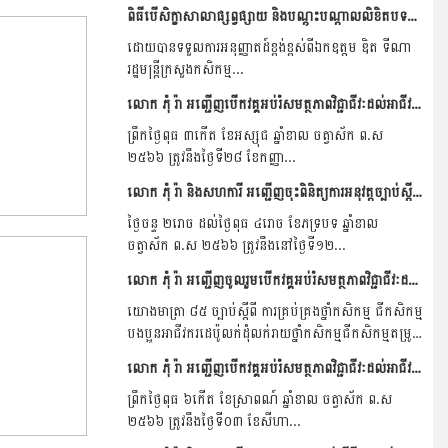
ពិធីបើសិក្ខាសាលាផ្សព្វផ្សាយ និងបណ្តុះបណ្តាលលិខិតបទដ្ខានគតិយុត្តក្រោមច្បាប់ស្តីពីការគ្រប់គ្រងថ្នាំកសិកម្ម និងជីកសិកម្មដល់មន្រ្តីនីតិកម្មកសិកម្ម រាជធានី.ខ�...
ដោយបានទទួលការអនុញ្ញាតដ៍ខ្ពង់ខ្ពស់ពីឯកឧត្តម ឌិត ទីណា
រដ្ឋមន្រ្តីក្រសួងកសិកម្ម...
លោក ភុំ រ៉ា អញ្ជើញបើកវគ្គអប់រំសមត្ថភាពវិជ្ជាជីវៈដល់អាជីវករ ដេប៉ូលក់ដុំ.លក់រាយ ថ្នាំកសិកម្ម និងជីកសិកម្មនៅមន្ទីរកសិកម្ម រុក្ខាប្រមាញ់និងនេសាទខេត្តស្ទឹងត្រែង�...
ព្រឹកថ្ងៃពុធ ៣កើត ខែអស្សុជ ឆ្នាំខាល ចត្វាស័ក ព.ស
២៥៦៦ ត្រូវនឹងថៃ្ងទី២៨ ខែកញ្ញា...
លោក ភុំ រ៉ា និងសហការី អញ្ជើញចុះពិនិត្យការអនុវត្តច្បាប់ស្តីពីការគ្រប់គ្រងថ្នាំកសិកម្ម និងជីកសិកម្ម នៅខេត្តប៉ៃលិន និងខេត្តបាត់ដំបង ។
ថ្ងៃចន្ទ ២រោច​ ដល់ថ្ងៃពុធ ៤រោច ខែភទ្របទ ឆ្នាំខាល
ចត្វាស័ក ព.ស ២៥៦៦ ត្រូវនឹងនៅថ្ងៃទី១២...
លោក ភុំ រ៉ា អញ្ជើញចូលរួមបើកវគ្គអប់រំសមត្ថភាពវិជ្ជាជីវៈដល់អាជីវករ ដេប៉ូលក់ដុំ.លក់រាយ ថ្នាំកសិកម្ម និងជីកសិកម្មនៅមន្ទីរកសិកម្ម រុក្ខាប្រមាញ់និងនេសាទខេត្តព្រះវិហារ...
យោងមាត្រា ៨៥ ច្បាប់ស្តីពី ការគ្រប់គ្រងថ្នាំកសិកម្ម ជីកសិកម្ម
បងប្អូនអាជីវករដេប៉ូលក់ដុំលក់រាយថ្នាំកសិកម្មជីកសិកម្មតម្រូវ
ឲ្យសិក្សាឆ្លងកាត់វគ្គបណ្តុះបណ្តាលអប់រំសមត្ថភាពវិជ្ជាជីវ:ស្តីពី
លោក ភុំ រ៉ា អញ្ជើញបើកវគ្គអប់រំសមត្ថភាពវិជ្ជាជីវៈដល់អាជីវករ ដេប៉ូលក់ដុំ.លក់រាយ ថ្នាំកសិកម្ម និងជីកសិកម្មនៅមន្ទីរកសិកម្ម រុក្ខាប្រមាញ់និងនេសាទខេត្តកំពត ។
នីតិវិធី...
ព្រឹកថ្ងៃពុធ ៦កើត ខែស្រាពណ៍ ឆ្នាំខាល ចត្វាស័ក ព.ស
២៥៦៦ ត្រូវនឹងថ្ងៃទី០៣ ខែសីហា...