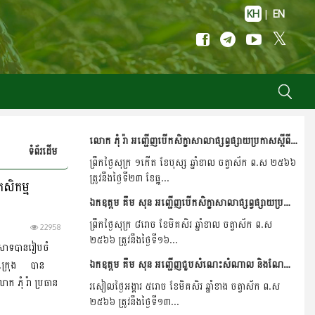
KH
|
EN
លោក ភុំ រ៉ា អញ្ជើញបើកសិក្ខាសាលាផ្សព្វផ្សាយប្រកាសស្តីពីគោលការណ៍ណែនាំសម្រាប់ស្លាកសញ្ញាព័ត៌មានថ្នាំកសិកម្ម និងគំរូស្លាកសញ្ញាព័ត៌មានថ្នាំកសិកម្ម និងការប្រើប្រាស់ប្រព័ន្ធ...
ទំព័រដើម
ព្រឹកថ្ងៃសុក្រ ១កើត ខែបុស្ស ឆ្នាំខាល ចត្វាស័ក ព.ស ២៥៦៦
ត្រូវនឹងថ្ងៃទី២៣ ខែធ្នូ...
កសិកម្ម
ឯកឧត្តម គឹម សុន អញ្ជើញបើកសិក្ខាសាលាផ្សព្វផ្សាយប្រកាសស្តីពីគោលការណ៍ណែនាំសម្រាប់ស្លាកសញ្ញាព័ត៌មានថ្នាំកសិកម្ម និងគំរូស្លាកសញ្ញាព័ត៌មានថ្នាំកសិកម្ម និងការប្រើប្រាស់ប្រព័ន្ធ...
ព្រឹកថ្ងៃសុក្រ ៨រោច ខែមិគសិរ ឆ្នាំខាល ចត្វាស័ក ព.ស
22958
២៥៦៦ ត្រូវនឹងថ្ងៃទី១៦...
 នេសាទបានរៀបចំ
ឯកឧត្តម គឹម សុន អញ្ជើញជួបសំណេះសំណាល និងណែនាំការងារដល់ថ្នាក់ដឹកនាំ និងមន្រ្តីរាជការនាយកដ្ឋាននីតិកម្មកសិកម្ម ។
ត្ត.ក្រុង បាន
ក ភុំ រ៉ា ប្រធាន
រសៀលថ្ងៃអង្គារ ៥រោច ខែមិគសិរ ឆ្នាំខាង ចត្វាស័ក ព.ស
២៥៦៦ ត្រូវនឹងថ្ងៃទី១៣...