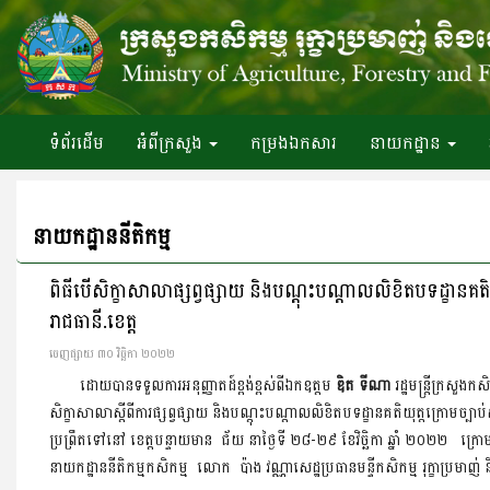
ទំព័រ​ដើម
អំពី​ក្រសួង
កម្រងឯកសារ
នាយកដ្ឋាន
នាយកដ្ឋាននីតិកម្ម
ពិធីបើសិក្ខាសាលាផ្សព្វផ្សាយ និងបណ្តុះបណ្តាលលិខិតបទដ្ខានគតិយុត្តក
រាជធានី.ខេត្ត
ចេញ​ផ្សាយ​ ៣០ វិច្ឆិកា ២០២២
ដោយបានទទួលការអនុញ្ញាតដ៍ខ្ពង់ខ្ពស់ពីឯកឧត្តម
ឌិត ទីណា
រដ្ឋមន្រ្តីក្រសួង
សិក្ខាសាលាស្តីពីការផ្សព្វផ្សាយ និងបណ្តុះបណ្តាលលិខិតបទដ្ខានគតិយុត្តក្រោមច្បាប់ស្ត
ប្រព្រឹតទៅនៅ ខេត្តបន្ទាយមាន ជ័យ នាថ្ងៃទី ២៨-២៩ ខែវិច្ឆិកា ឆ្នាំ ២០២២ ក្រោ
នាយកដ្ឋាននីតិកម្មកសិកម្ម លោក ប៉ាង វណ្ណាសេដ្ឋប្រធានមន្ទីកសិកម្ម រុក្ខាប្រ