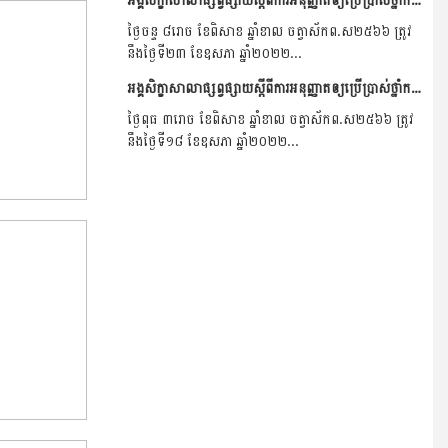
ថ្ងៃចន្ទ ៨រោច ខែពិសាខ ឆ្នាំខាល ចត្វាស័កព.ស២៥៦៦ ត្រូវ
នឹងថ្ងៃទី២៣ ខែឧសភា ឆ្នាំ២០២២...
អង្គសិក្ខាសាលាផ្សព្វផ្សាយស្តីពីការអនុញ្ញាតឲ្យប្រើប្រាស់ថ្នាំកសិកម្ម Tricyclazole ឡើងវិញ និងការណែនាំពីរបៀបប្រើប្រាស់ នៅខេត្តបាត់ដំបង ។
ថ្ងៃពុធ ៣រោច ខែពិសាខ ឆ្នាំខាល ចត្វាស័កព.ស២៥៦៦ ត្រូវ
នឹងថ្ងៃទី១៨ ខែឧសភា ឆ្នាំ២០២២...