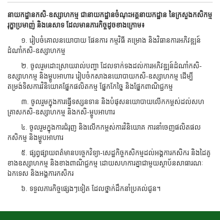
នាយកដ្ឋានកសិ-ឧស្សាហកម្ម ជានាយកដ្ឋានចំណុះអគ្គនាយកដ្ឋាន នៃក្រសួងកសិកម្ម
រុក្ខាប្រមាញ់ និងនេសាទ ដែលមានភារកិច្ច​ដូចខាង​ក្រោម៖
១. រៀបចំគោលនយោបាយ ផែនការ កម្មវិធី គម្រោង និងវិធានការអភិវឌ្ឍន៍
ដំណាំកសិ-ឧស្សាហកម្ម
២. ចូលរួមដោះស្រាយរាល់បញ្ហា ដែលទាក់ទងដល់ការអភិវឌ្ឍន៍ដំណាំកសិ-
ឧស្សាហកម្ម និងម្ហូបអាហារ រៀបចំកសាង​នយោបាយ​កសិ-ឧស្សាហកម្ម ដើម្បី
តម្រង់ទិសការវិនិយោគផ្នែកផលិតកម្ម ផ្នែកកែច្នៃ និង​ផ្នែកពាណិជ្ជកម្ម
៣. ចូលរួមក្នុងការធ្វើទស្សនទាន និងបំផុសនយោបាយលើកកម្ពស់ដល់សហ
គ្រាសកសិ-ឧស្សាហកម្ម និងកសិ-ម្ហូបអាហារ
៤. ចូលរួមក្នុងការជំរុញ និងលើកកម្ពស់ការវិនិយោគ ការនាំចេញផលិតផល
កសិកម្ម និងម្ហូបអាហារ
៥. ផ្សព្វផ្សាយពត៌មានបច្ចេកវិទ្យា-សេដ្ឋកិច្ចកសិកម្មដល់អង្គការកសិករ និងដៃគូ
ខាងឧស្សាហកម្ម និងខាងពាណិជ្ជកម្ម ដោយ​សហការ​គ្នាជាមួយស្ថាប័នសាធារណៈ
ឯកទេស និងអង្គការកសិករ
៦. ទទួលភារកិច្ចផ្សេងៗទៀត ដែលថ្នាក់ដឹកនាំប្រគល់ជូន។