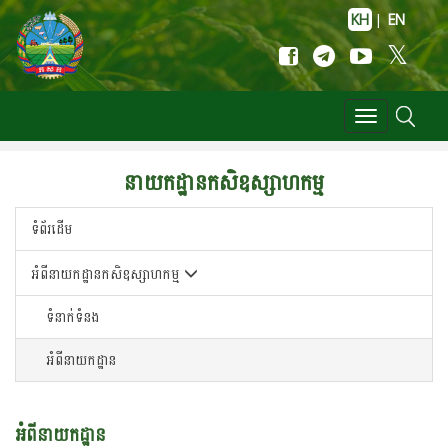
KH
|
EN
Toggle
navigation
នាយកដ្ឋានកសិឧស្សាហកម្ម
ទំព័រដើម
អំពីនាយកដ្ឋានកសិឧស្សាហកម្ម
ទំនាក់ទំនង
អំពីនាយកដ្ឋាន
អំពីនាយកដ្ឋាន