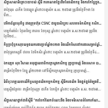
សិក្ខាសាលាពិគ្រោះយោបល់ ស្តីពី ការគណនាថ្លៃដើមនៃផលិតកម្ម និងការកែច្នៃក្នុងខ្សែច្រវាក់តម្លៃគ្រាប់ស្វាយចន្ទី
នាថ្ងៃពុធ ៤កើត ខែផល្គុន ឆ្នាំថោះបញ្ចស័ក ព.ស. ២៥៦៧ ត្រូវនឹងថ្ងៃទី១៣ ខែ
មីនា...
វេទិកាជំនួបធុរកិច្ច រវាងក្រុមហ៊ុន CSNC ជាមួយសិប្បករ សហគមន៍កសិកម្ម កសិករស្វាយចន្ទី និងពិធីចុះអនុស្សរណៈ
ខេត្តកំពង់ធំ៖ ថ្ងៃអាទិត្យ ៣រោច ខែបុស្ស ឆ្នាំថោះ បញ្ចស័ក ព.ស.២៥៦៧ ត្រូវនឹង
ថ្ងៃទី២៨...
កិច្ចប្រជុំបូកសរុបលទ្ធផលការងារប្រចាំឆ្នាំ២០២៣ និងលើកទិសដៅការងារសម្រាប់ឆ្នាំ២០២៤ របស់នាយកដ្ឋានកសិ-ឧស្សាហកម្ម
នាថ្ងៃព្រហស្បតិ៍ ៨រោច ខែមិគសិរ ឆ្នាំថោះ បញ្ចស័ក ព.ស.២៥៦៧ ត្រូវនឹងថ្ងៃទី៤...
ឯកឧត្តម សុខ វិសាល អនុរដ្ឋលេខាធិការក្រសួងកសិកម្ម រុក្ខាប្រមាញ់ និងនេសាទ បានដឹកនាំកិច្ចប្រជុំពិភាក្សាការងារជាមួយគណៈប្រតិភូកូរ៉េ ដែលអញ្ជើញមកពីសមាគមអភិវឌ្ឍធនធានកសិកម្មកូរ៉េ...
នាព្រឹកថ្ងៃទី២១ ខែធ្នូ ឆ្នាំ២០២៣ នៅទីស្តីការក្រសួងកសិកម្ម រុក្ខាប្រមាញ់...
ពិធីចុះហត្ថលេខាលើកិច្ចសន្យាផលិតកម្មកសិកម្ម ស្តីពីការផលិត និងផ្គត់ផ្គង់ដំឡូងមីស្រស់រវាងសហគមន៍កសិកម្មចំការលើសាមគ្គីអភិវឌ្ឍន៍ និងដេប៉ូ លាង ប៊ុនហ៊ាង
ខេត្តស្ទឹងត្រែង៖ នាព្រឹកថ្ងៃសុក្រ ៥កើត ខែកត្តិក ឆ្នាំថោះ បញ្ចស័ក ព.ស. ២៥៦៧...
សិក្ខាសាលាថ្នាក់ជាតិស្ដីពី “ការចែករំលែកចំណេះដឹង និងបទពិសោធន៍នៃការកំណត់អត្តសញ្ញាណគម្រោងក្នុងតំបន់មេគង្គ”
ខេត្តកំពង់ចាម ចាប់ពីថ្ងៃច័ន្ទ ៣រោច ដល់ថ្ងៃអង្គារ ៤រោច ខែភទ្របទ ឆ្នាំថោះ...