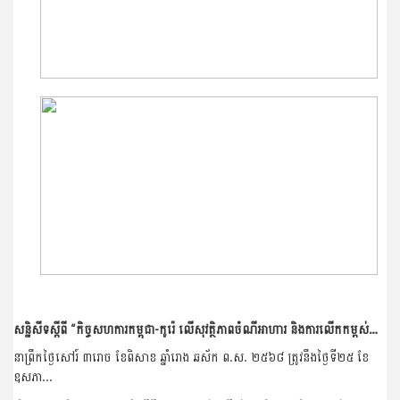
សន្និសីទស្ដីពី “កិច្ចសហការកម្ពុជា-កូរ៉េ លើសុវត្ថិភាពចំណីអាហារ និងការលើកកម្ពស់ម្ហូបអាហារ”
នាព្រឹកថ្ងៃសៅរ៍ ៣រោច ខែពិសាខ ឆ្នាំរោង ឆស័ក ព​.ស. ២៥៦៨ ត្រូវនឹងថ្ងៃទី២៥ ខែ
ឧសភា...