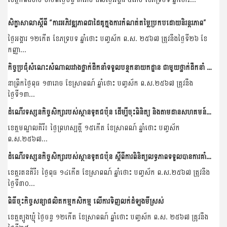
សិក្ខាសាលាស្តីពី “ការអភិវឌ្ឍភាពជាដៃគូក្នុងការកំណត់តម្លៃប្រកបដោយនិរន្តរភាព”
ថ្ងៃអង្គារ ១២កើត ខែភទ្របទ ឆ្នាំថោះ បញ្ចស័ក ព.ស. ២៥៦៧ ត្រូវនឹងថ្ងៃទី២៦ ខែ
កញ្ញា...
កិច្ចប្រជុំសំណេះសំណាលរវាងថ្នាក់ដឹកនាំទទួលបន្ទុកនាយកដ្ឋាន ជាមួយថ្នាក់ដឹកនាំ និងមន្រ្តីរាជការនៃនាយកដ្ឋានកសិ-ឧស្សាហកម្ម
នាព្រឹកថ្ងៃពុធ ១៣រោច ខែស្រាពណ៍ ឆ្នាំថោះ បញ្ចស័ក ព.ស.២៥៦៧ ត្រូវនឹង
ថ្ងៃទី១៣...
ដំណើរទស្សនកិច្ចសិក្សារបស់ស្ថានទូតជប៉ុន ដើម្បីចុះពិនិត្យ និងតាមដានសហគមន៍កសិកម្ម ដែលទទួលបានការគាំទ្រគម្រោងគូសាណូណេ
ខេត្តមណ្ឌលគិរី៖ ថ្ងៃព្រហស្បត្តិ៍ ១៥កើត ខែស្រាពណ៍ ឆ្នាំថោះ បញ្ចស័ក
ព.ស.២៥៦៧...
ដំណើរទស្សនកិច្ចសិក្សារបស់ស្ថានទូតជប៉ុន ស្តីពីការពិនិត្យលទ្ធភាពទទួលបានការគាំទ្រគម្រោងគូសាណូណេរបស់សហគមន៍កសិកម្ម
ខេត្តរតនគិរី៖ ថ្ងៃពុធ ១៤កើត ខែស្រាពណ៍ ឆ្នាំថោះ បញ្ចស័ក ព.ស.២៥៦៧ ត្រូវនឹង
ថ្ងៃទី៣០...
ពិធីចុះកិច្ចសន្យាផលិតកម្មកសិកម្ម លើការទិញលក់ដំឡូងមីស្រស់
ខេត្តត្បូងឃ្មុំ ថ្ងៃចន្ទ ១២កើត ខែស្រាពណ៍ ឆ្នាំថោះ បញ្ចស័ក ព.ស. ២៥៦៧ ត្រូវនឹង