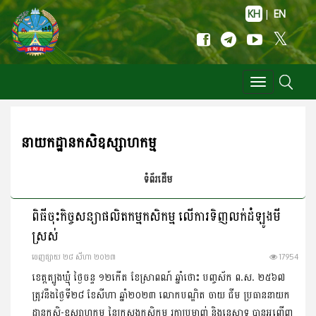
KH
|
EN
Toggle
navigation
នាយកដ្ឋានកសិឧស្សាហកម្ម
ទំព័រដើម
ពិធីចុះកិច្ចសន្យាផលិតកម្មកសិកម្ម លើការទិញលក់ដំឡូងមី
ស្រស់
ចេញ​ផ្សាយ​ ២៨ សីហា ២០២៣
17954
ខេត្តត្បូងឃ្មុំ ថ្ងៃចន្ទ ១២កើត ខែស្រាពណ៍ ឆ្នាំថោះ បញ្ចស័ក ព.ស. ២៥៦៧
ត្រូវនឹងថ្ងៃទី២៨ ខែសីហា ឆ្នាំ២០២៣ លោកបណ្ឌិត ចាយ ជីម ប្រធាននាយក
ដ្ឋានកសិ-ឧស្សាហកម្ម នៃក្រសួងកសិកម្ម រុក្ខាប្រមាញ់ និងនេសាទ បានអញ្ចើញ