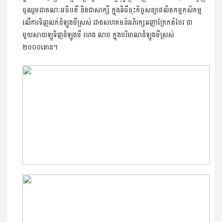
ចូលរួមជាគណៈអធិបតី និងជាសាក្សី ក្នុងពិធីចុះកិច្ចសន្យាផលិតកម្មកសិកម្ម
លើការទិញលក់ដំឡូងមីស្រស់ រវាងសហគមន៍អភិរក្សពញាក្រែកតំបែរ ជា
មួយសាយឡូទិញដំឡូងមី ហេង លាប ក្នុងបរិមាណដំឡូងមីស្រស់
២០០០តោន។