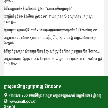
ថ្ងៃទី២៨...
ពិធីសម្ភោធបើកដំណើរការជាផ្លូវការ “សមាគមទឹកឃ្មុំកម្ពុជា”
នៅព្រឹកថ្ងៃទី២៦ ខែសីហា ឆ្នាំ២០២៣ នាយកដ្ឋានកសិ-ឧស្សាហកម្ម នៃក្រសួង
កសិកម្ម...
វគ្គបណ្ដុះបណ្ដាលស្ដីពី ការកំណត់អត្តសញ្ញាណគម្រោងក្នុងតំបន់ (Training on Regional Project Identification)
ខេត្តកនកេន៖ ដោយទទួលបានការអញ្ជើញពីវិទ្យាស្ថានមេគង្គ នៃព្រះរាជាណាចក្រ
ថៃឡង់ដ៍...
ពិធីចុះកិច្ចសន្យាផលិតកម្មកសិកម្មទិញ-លក់ស្រូវចំណីរវាងក្រុមអ្នកផលិត និងរោងម៉ាស៊ីនភូមិយើង
ខេត្តកំពង់ចាម៖ ថ្ងៃពុធ ២កើត ខែទុតិយាសាឍ ឆ្នាំថោះ បញ្ចស័ក ព.ស. ២៥៦៧ ត្រូវ
នឹងថ្ងៃទី១៩...
ក្រសួងកសិកម្ម រុក្ខាប្រមាញ់ និងនេសាទ
អគារលេខ 200 មហាវិថីព្រះនរោត្តម សង្កាត់ទន្លេបាសាក់ ខណ្ឌចំការមន ភ្នំពេញ
www.maff.gov.kh
ឯកសារ