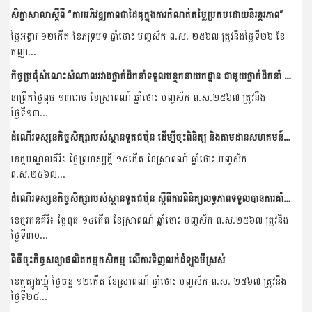
សិក្ខាសាលាស្តីពី “ការអភិវឌ្ឍភាពជាដៃគូក្នុងការកំណត់តម្លៃប្រកបដោយនិរន្តរភាព”
ថ្ងៃអង្គារ ១២កើត ខែភទ្របទ ឆ្នាំថោះ បញ្ចស័ក ព.ស. ២៥៦៧ ត្រូវនឹងថ្ងៃទី២៦ ខែ
កញ្ញា...
កិច្ចប្រជុំសំណេះសំណាលរវាងថ្នាក់ដឹកនាំទទួលបន្ទុកនាយកដ្ឋាន ជាមួយថ្នាក់ដឹកនាំ និងមន្រ្តីរាជការនៃនាយកដ្ឋានកសិ-ឧស្សាហកម្ម
នាព្រឹកថ្ងៃពុធ ១៣រោច ខែស្រាពណ៍ ឆ្នាំថោះ បញ្ចស័ក ព.ស.២៥៦៧ ត្រូវនឹង
ថ្ងៃទី១៣...
ដំណើរទស្សនកិច្ចសិក្សារបស់ស្ថានទូតជប៉ុន ដើម្បីចុះពិនិត្យ និងតាមដានសហគមន៍កសិកម្ម ដែលទទួលបានការគាំទ្រគម្រោងគូសាណូណេ
ខេត្តមណ្ឌលគិរី៖ ថ្ងៃព្រហស្បត្តិ៍ ១៥កើត ខែស្រាពណ៍ ឆ្នាំថោះ បញ្ចស័ក
ព.ស.២៥៦៧...
ដំណើរទស្សនកិច្ចសិក្សារបស់ស្ថានទូតជប៉ុន ស្តីពីការពិនិត្យលទ្ធភាពទទួលបានការគាំទ្រគម្រោងគូសាណូណេរបស់សហគមន៍កសិកម្ម
ខេត្តរតនគិរី៖ ថ្ងៃពុធ ១៤កើត ខែស្រាពណ៍ ឆ្នាំថោះ បញ្ចស័ក ព.ស.២៥៦៧ ត្រូវនឹង
ថ្ងៃទី៣០...
ពិធីចុះកិច្ចសន្យាផលិតកម្មកសិកម្ម លើការទិញលក់ដំឡូងមីស្រស់
ខេត្តត្បូងឃ្មុំ ថ្ងៃចន្ទ ១២កើត ខែស្រាពណ៍ ឆ្នាំថោះ បញ្ចស័ក ព.ស. ២៥៦៧ ត្រូវនឹង
ថ្ងៃទី២៨...