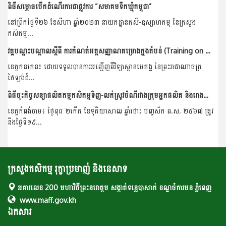
ពិធីសម្ភោធបើកដំណើរការជាផ្លូវការ “សមាគមទឹកឃ្មុំកម្ពុជា”
នៅព្រឹកថ្ងៃទី២៦ ខែសីហា ឆ្នាំ២០២៣ នាយកដ្ឋានកសិ-ឧស្សាហកម្ម នៃក្រសួង
កសិកម្ម...
វគ្គបណ្ដុះបណ្ដាលស្ដីពី ការកំណត់អត្តសញ្ញាណគម្រោងក្នុងតំបន់ (Training on Regional Project Identification)
ខេត្តកនកេន៖ ដោយទទួលបានការអញ្ជើញពីវិទ្យាស្ថានមេគង្គ នៃព្រះរាជាណាចក្រ
ថៃឡង់ដ៍...
ពិធីចុះកិច្ចសន្យាផលិតកម្មកសិកម្មទិញ-លក់ស្រូវចំណីរវាងក្រុមអ្នកផលិត និងរោងម៉ាស៊ីនភូមិយើង
ខេត្តកំពង់ចាម៖ ថ្ងៃពុធ ២កើត ខែទុតិយាសាឍ ឆ្នាំថោះ បញ្ចស័ក ព.ស. ២៥៦៧ ត្រូវ
នឹងថ្ងៃទី១៩...
ក្រសួងកសិកម្ម រុក្ខាប្រមាញ់ និងនេសាទ
អគារលេខ 200 មហាវិថីព្រះនរោត្តម សង្កាត់ទន្លេបាសាក់ ខណ្ឌចំការមន ភ្នំពេញ
www.maff.gov.kh
ឯកសារ