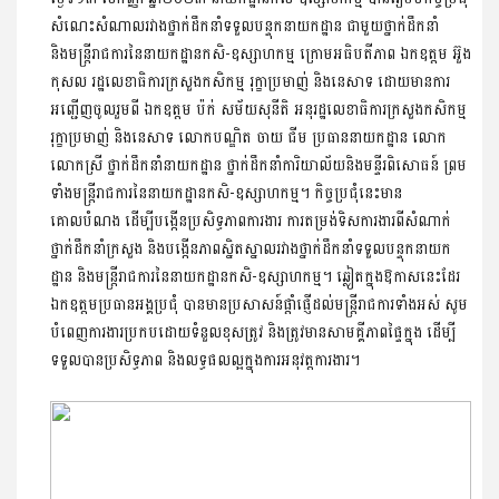
សំណេះសំណាលរវាងថ្នាក់ដឹកនាំទទួលបន្ទុកនាយកដ្ឋាន ជាមួយថ្នាក់ដឹកនាំ
និងមន្រ្តីរាជការនៃនាយកដ្ឋានកសិ-ឧស្សាហកម្ម ក្រោមអធិបតីភាព ឯកឧត្តម អ៊ួង
កុសល រដ្ឋលេខាធិការក្រសួងកសិកម្ម រុក្ខាប្រមាញ់ និងនេសាទ ដោយមានការ
អញ្ជើញចូលរួមពី ឯកឧត្តម ប៉ក់ សម័យសុនីតិ អនុរដ្ឋលេខាធិការក្រសួងកសិកម្ម
រុក្ខាប្រមាញ់ និងនេសាទ លោកបណ្ឌិត ចាយ ជីម ប្រធាននាយកដ្ឋាន លោក
លោកស្រី ថ្នាក់ដឹកនាំនាយកដ្ឋាន ថ្នាក់ដឹកនាំការិយាល័យនិងមន្ទីរពិសោធន៍ ព្រម
ទាំងមន្រ្តីរាជការនៃនាយកដ្ឋានកសិ-ឧស្សាហកម្ម។ កិច្ចប្រជុំនេះមាន
គោលបំណង ដើម្បីបង្កើនប្រសិទ្ធភាពការងារ ការតម្រង់ទិសការងារពីសំណាក់
ថ្នាក់ដឹកនាំក្រសួង និងបង្កើនភាពស្និតស្នាលរវាងថ្នាក់ដឹកនាំទទួលបន្ទុកនាយក
ដ្ឋាន និងមន្រ្តីរាជការនៃនាយកដ្ឋានកសិ-ឧស្សាហកម្ម។ ឆ្លៀតក្នុងឱកាសនេះដែរ
ឯកឧត្តមប្រធានអង្គប្រជុំ បានមានប្រសាសន៍ផ្តាំផ្ញើដល់មន្រ្តីរាជការទាំងអស់ សូម
បំពេញការងារប្រកបដោយទំនួលខុសត្រូវ និងត្រូវមានសាមគ្គីភាពផ្ទៃក្នុង ដើម្បី
ទទួលបានប្រសិទ្ធភាព និងលទ្ធផលល្អក្នុងការអនុវត្តការងារ។