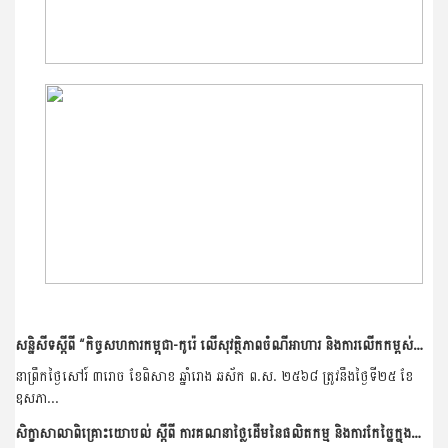
សន្និសីទស្ដីពី “កិច្ចសហការកម្ពុជា-កូរ៉េ លើសុវត្ថិភាពចំណីអាហារ និងការលើកកម្ពស់ម្ហូបអាហារ”
នាព្រឹកថ្ងៃសៅរ៍ ៣រោច ខែពិសាខ ឆ្នាំរោង ឆស័ក ព​.ស. ២៥៦៨ ត្រូវនឹងថ្ងៃទី២៥ ខែ
ឧសភា...
សិក្ខាសាលាពិគ្រោះយោបល់ ស្តីពី ការគណនាថ្លៃដើមនៃផលិតកម្ម និងការកែច្នៃក្នុងខ្សែច្រវាក់តម្លៃគ្រាប់ស្វាយចន្ទី