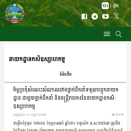
KH
|
EN
Toggle
navigation
នាយកដ្ឋានកសិឧស្សាហកម្ម
ទំព័រដើម
កិច្ចប្រជុំសំណេះសំណាលរវាងថ្នាក់ដឹកនាំទទួលបន្ទុកនាយក
ដ្ឋាន ជាមួយថ្នាក់ដឹកនាំ និងមន្រ្តីរាជការនៃនាយកដ្ឋានកសិ-
ឧស្សាហកម្ម
ចេញ​ផ្សាយ​ ១៤ កញ្ញា ២០២៣
18549
នាព្រឹកថ្ងៃពុធ ១៣រោច ខែស្រាពណ៍ ឆ្នាំថោះ បញ្ចស័ក ព.ស.២៥៦៧ ត្រូវនឹង
ថ្ងៃទី១៣ ខែកញ្ញា ឆ្នាំ២០២៣ នាយកដ្ឋានកសិ-ឧស្សាហកម្ម បានរៀបចំកិច្ចប្រជុំ