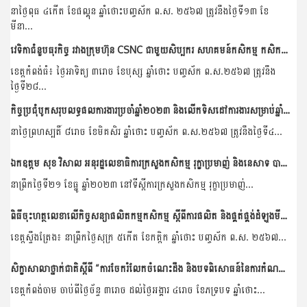
នាថ្ងៃពុធ ៤កើត ខែផល្គុន ឆ្នាំថោះបញ្ចស័ក ព.ស. ២៥៦៧ ត្រូវនឹងថ្ងៃទី១៣ ខែ
មីនា...
វេទិកាជំនួបធុរកិច្ច រវាងក្រុមហ៊ុន CSNC ជាមួយសិប្បករ សហគមន៍កសិកម្ម កសិករស្វាយចន្ទី និងពិធីចុះអនុស្សរណៈ
ខេត្តកំពង់ធំ៖ ថ្ងៃអាទិត្យ ៣រោច ខែបុស្ស ឆ្នាំថោះ បញ្ចស័ក ព.ស.២៥៦៧ ត្រូវនឹង
ថ្ងៃទី២៨...
កិច្ចប្រជុំបូកសរុបលទ្ធផលការងារប្រចាំឆ្នាំ២០២៣ និងលើកទិសដៅការងារសម្រាប់ឆ្នាំ២០២៤ របស់នាយកដ្ឋានកសិ-ឧស្សាហកម្ម
នាថ្ងៃព្រហស្បតិ៍ ៨រោច ខែមិគសិរ ឆ្នាំថោះ បញ្ចស័ក ព.ស.២៥៦៧ ត្រូវនឹងថ្ងៃទី៤...
ឯកឧត្តម សុខ វិសាល អនុរដ្ឋលេខាធិការក្រសួងកសិកម្ម រុក្ខាប្រមាញ់ និងនេសាទ បានដឹកនាំកិច្ចប្រជុំពិភាក្សាការងារជាមួយគណៈប្រតិភូកូរ៉េ ដែលអញ្ជើញមកពីសមាគមអភិវឌ្ឍធនធានកសិកម្មកូរ៉េ...
នាព្រឹកថ្ងៃទី២១ ខែធ្នូ ឆ្នាំ២០២៣ នៅទីស្តីការក្រសួងកសិកម្ម រុក្ខាប្រមាញ់...
ពិធីចុះហត្ថលេខាលើកិច្ចសន្យាផលិតកម្មកសិកម្ម ស្តីពីការផលិត និងផ្គត់ផ្គង់ដំឡូងមីស្រស់រវាងសហគមន៍កសិកម្មចំការលើសាមគ្គីអភិវឌ្ឍន៍ និងដេប៉ូ លាង ប៊ុនហ៊ាង
ខេត្តស្ទឹងត្រែង៖ នាព្រឹកថ្ងៃសុក្រ ៥កើត ខែកត្តិក ឆ្នាំថោះ បញ្ចស័ក ព.ស. ២៥៦៧...
សិក្ខាសាលាថ្នាក់ជាតិស្ដីពី “ការចែករំលែកចំណេះដឹង និងបទពិសោធន៍នៃការកំណត់អត្តសញ្ញាណគម្រោងក្នុងតំបន់មេគង្គ”
ខេត្តកំពង់ចាម ចាប់ពីថ្ងៃច័ន្ទ ៣រោច ដល់ថ្ងៃអង្គារ ៤រោច ខែភទ្របទ ឆ្នាំថោះ...