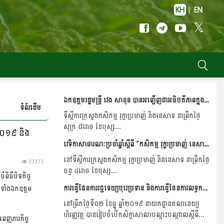
KH
|
EN
ឯកឧត្តមរដ្ឋមន្ត្រី វេង សាខុន បានអញ្ជើញជាអធិបតីភាពក្នុងពិធីបិទកិច្ចប្រជុំបូកសរុបលទ្ធផលការងារវិស័យជលផលដែលសម្រេចបាននាឆ្នាំ២០១៩ និងទិសដៅអនុវត្តឆ្នាំ២០២០
ទំព័រដើម
ទីស្តីការក្រសួងកសិកម្ម រុក្ខាប្រមាញ់ និងនេសាទ នាព្រឹកថ្ងៃ
សុក្រ ៨រោច ខែបុស្ស...
ំ២០១៩ និង
វេទិកាសាធារណៈប្រចាំឆ្នាំស្តីពី “កសិកម្ម រុក្ខាប្រមាញ់ នេសាទ និងសម្បទានដីសេដ្ឋកិច្ច” ក្រោមអធិបតីភាពឯកឧត្តមរដ្ឋមន្រ្តី វេង សាខុន
នៅទីស្តីការក្រសួងកសិកម្ម រុក្ខាប្រមាញ់ និងនេសាទ នាព្រឹកថ្ងៃ
33373
ចន្ទ ៤រោច ខែបុស្ស...
ពិធីបិទកិច្ច
ការធ្វើផែនការរជ្ជទេយ្យបុរេប្រទាន និងការធ្វើផែនការលទ្ធកម្ម សម្រាប់អនុវត្តថវិកាកម្មវិធី ឆ្នាំ២០២០
មទាំងឯកឧត្តម
នៅព្រឹកថ្ងៃទី០២ ខែធ្នូ ឆ្នាំ២០១៩ នាយកដ្ឋានគណនេយ្យ
ហិរញ្ញវត្ថុ បានរៀបចំបើកសិក្ខាសាលាបណ្តុះបណ្តាលស្តីពី...
ពេញភារកិច្ច