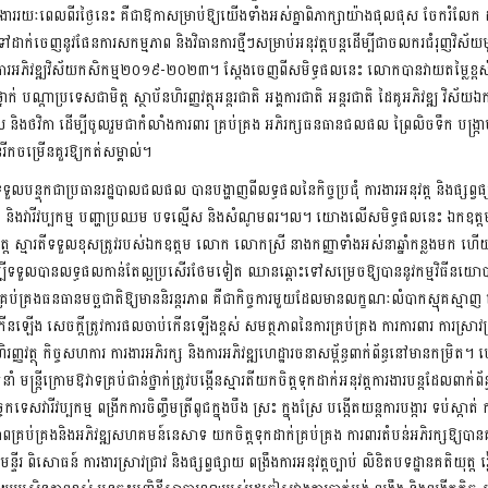
ងាររយៈពេលពីរថ្ងៃនេះ គឺជាឱកាសម្រាប់ឱ្យយើងទាំងអស់គ្នាពិភាក្សាយ៉ាងផុលផុស ចែករំលែក
ាក់ចេញនូវផែនការសកម្មភាព និងវិធានការថ្មីៗសម្រាប់អនុវត្តបន្តដើម្បីជាចលករជំរុញវិស
ភិវឌ្ឍវិស័យកសិកម្ម២០១៩-២០២៣។ ស្តែងចេញពីសមិទ្ធផលនេះ លោកបានវាយតម្លៃខ្ពស់ច
ថ្នាក់ បណ្តាប្រទេសជាមិត្ត ស្ថាប័នហិរញ្ញវត្ថុអន្តរជាតិ អង្គការជាតិ អន្តរជាតិ ដៃគូអភិវឌ្ឍ វិស័
និងថវិកា ដើម្បីចូលរួមជាកំលាំងការពារ គ្រប់គ្រង អភិរក្សធនធានជលផល ព្រៃលិចទឹក បង្ក្
៍រីកចម្រើនគួរឱ្យកត់សម្គាល់។
បន្ទុកជាប្រធានរដ្ឋបាលជលផល បានបង្ហាញពីលទ្ធផលនៃកិច្ចប្រជុំ ការងារអនុវត្ត និងផ្សព្វផ្
និងវារីវប្បកម្ម បញ្ហាប្រឈម បទល្មើស និងសំណូមពរ។ល។ យោងលើសមិទ្ធផលនេះ ឯកឧត្តមរដ្ឋ
ិត្ត ស្មារតីទទួលខុសត្រូវរបស់ឯកឧត្តម លោក លោកស្រី នាងកញ្ញាទាំងអស់នាឆ្នាំកន្លងមក 
ម្បីទទួលបានលទ្ធផលកាន់តែល្អប្រសើរថែមទៀត ឈានឆ្ពោះទៅសម្រេចឱ្យបាននូវកម្មវិធីនយោបា
រគ្រប់គ្រងធនធានមច្ឆជាតិឱ្យមាននិរន្ដរភាព គឺជាកិច្ចការមួយដែលមានលក្ខណៈលំបាកស្មុគស្ម
ើនឡើង សេចក្តីត្រូវការផលចាប់កើនឡើងខ្ពស់ សមត្ថភាពនៃការគ្រប់គ្រង ការការពារ ការស្រាវជ្រាវ
ិរញ្ញវត្ថុ កិច្ចសហការ ការងារអភិរក្ស និងការអភិវឌ្ឍហេដ្ឋារចនាសម្ព័ន្ធពាក់ព័ន្ធនៅមានកម្រិត។
ន្រ្តីក្រោមឱវាទគ្រប់ជាន់ថ្នាក់ត្រូវបង្កើនស្មារតីយកចិត្តទុកដាក់អនុវត្តការងារបន្តដែលពាក់ព័ន្
ទេសវារីវប្បកម្ម ពង្រីកការចិញ្ចឹមត្រីពូជក្នុងបឹង ស្រះ ក្នុងស្រែ បង្កើតយន្តការបង្ការ ទប់ស្កាត់ 
មត្ថភាពគ្រប់គ្រងនិងអភិវឌ្ឍសហគមន៍នេសាទ យកចិត្តទុកដាក់គ្រប់គ្រង ការពារតំបន់អភិរក្សឱ្យបា
ីរ ពិសោធន៍ ការងារស្រាវជ្រាវ និងផ្សព្វផ្សាយ ពង្រឹងការអនុវត្តច្បាប់ លិខិតបទដ្ឋានគតិយុត្ត រៀ