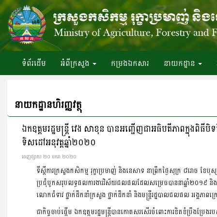
ទំព័រ​ដើម
អំពី​ក្រសួង
កម្រងឯកសារ
នាយកដ្ឋាន
នាយកដ្ឋានហិរញ្ញវត្ថុ
ឯកឧត្តមរដ្ឋមន្ត្រី វេង សាខុន បានអញ្ជើញជាអធិបតីភាពក្នុងពិ
ទិសដៅអនុវត្តឆ្នាំ២០២០
ចេញ​ផ្សាយ​ ២០ មករា ២០២០
ទីស្តីការក្រសួងកសិកម្ម រុក្ខាប្រមាញ់ និងនេសាទ នាព្រឹកថ្ងៃសុក្រ ៨រោច ខែ
ប្រជុំបូកសរុបលទ្ធផលការងារវិស័យជលផលដែលសម្រេចបាននាឆ្នាំ២០១៩ និងទិសដ
លោកជំទាវ ថ្នាក់ដឹកនាំក្រសួង ថ្នាក់ដឹកនាំ និងមន្រ្តីរដ្ឋបាលជលផល អង្គភ
ជាកិច្ចចាប់ផ្តើម ឯកឧត្តមរដ្ឋមន្ត្រីបានកោតសរសើរចំពោះការខិតខំប្រឹងប្រ