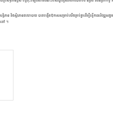
យប្រសិទ្ធភាពខ្ពស់ បន្តចុះបញ្ជិដីសាធារណ:របស់រដ្ឋចៀសវាងការបាត់បង់ ពង្រឹង និងពង្រីកកិច្
តិភាព និងស្ថិរភាពនយោបាយ បានបង្កើតឱកាសសម្រាប់យើងគ្រប់គ្នាដើម្បីធ្វើការអភិវឌ្ឍសង្គម-
រៀងទៅ ។