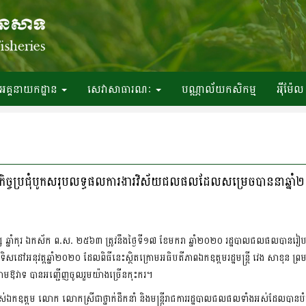
អគ្គនាយកដ្ឋាន
សេវាសាធារណៈ
បណ្ណាល័យកសិកម្ម
អ៉ីម៉ែល
ធីបិទកិច្ចប្រជុំបូកសរុបលទ្ធផលការងារវិស័យជលផលដែលសម្រេចបាននាឆ្នា
បុស្ស ឆ្នាំកុរ ឯកស័ក ព.ស. ២៥៦៣ ត្រូវនឹងថ្ងៃទី១៧ ខែមករា ឆ្នាំ២០២០ រដ្ឋបាលជលផលបានរៀបចំ
ៅអនុវត្តឆ្នាំ២០២០ ដែលពិធីនេះស្ថិតក្រោមអធិបតីភាពឯកឧត្តមរដ្ឋមន្ត្រី វេង សាខុន ព្រ
ាពក្រោមឱវាទ បានអញ្ជើញចូលរួមយ៉ាងច្រើនកុះករ។
ែងរបស់ឯកឧត្តម លោក លោកស្រីជាថ្នាក់ដឹកនាំ និងមន្រ្តីរាជការរដ្ឋបាលជលផលទាំងអស់ដែលបានបំ