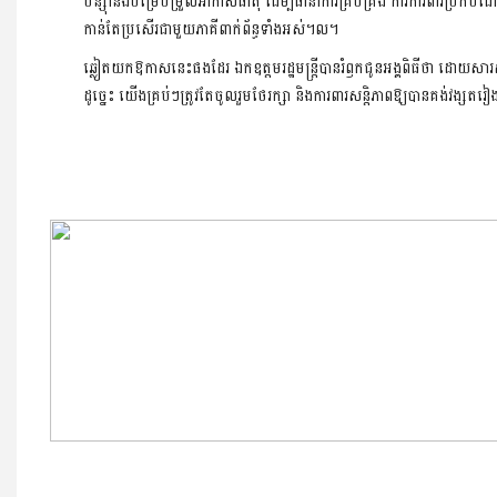
បន្ស៊ាំនឹងបម្រែបម្រួលអាកាសធាតុ ដើម្បីធានាការគ្រប់គ្រង ការការពារប្រកបដោ
កាន់តែប្រសើរជាមួយភាគីពាក់ព័ន្ធទាំងអស់។ល។
ឆ្លៀតយកឱកាសនេះផងដែរ ឯកឧត្តមរដ្ឋមន្ត្រីបានរំឭកជូនអង្គពិធីថា ដោយសារសន្
ដូច្នេះ យើងគ្រប់ៗត្រូវតែចូលរួមថែរក្សា និងការពារសន្តិភាពឱ្យបានគង់វង្សត