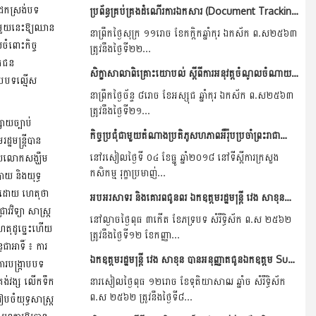
 ដកស្រង់បទ
ប្រព័ន្ធគ្រប់គ្រងដំណើរការឯកសារ (Document Tracking Information System)
័យមួយនេះឱ្យឈាន
នាព្រឹកថ្ងៃសុក្រ ១១រោច​ ខែកក្តិកឆ្នាំកុរ ឯកស័ក ព.ស២៥៦៣
ំពោះកិច្ច
ត្រូវនឹងថ្ងៃទី២២​...
យឯកជន
សិក្ខាសាលាពិគ្រោះយោបល់ ស្តីពីការអនុវត្តចំណូលចំណាយរយៈពេល០៩ខែ និងទិសដៅអនុវត្តសមរាប់ត្រីមាសទី៤ របស់រដ្ឋបាលកណ្តាល និងមន្ទីរកសិកម្ម រុក្ខាប្រមាញ់ និងនេសាទ
រាបបទល្មើស
នាព្រឹកថ្ងៃច័ន្ទ​ ៨រោច​ ខែអស្សុជ ឆ្នាំកុរ ឯកស័ក ព.ស២៥៦៣
ត្រូវនឹងថ្ងៃទី២១​...
សាយច្បាប់
កិច្ចប្រជុំជាមួយតំណាងប្រតិភូសហភាពអឺរ៉ុបប្រចាំព្រះរាជាណាចក្រកម្ពុជា
មន្ត្រីបាន
នៅរសៀលថ្ងៃទី ០៤ ខែធ្នូ ឆ្នាំ២០១៨ នៅទីស្តីការក្រសួង
ហើយលោកសង្ឃឹម
កសិកម្ម រុក្ខាប្រមាញ់...
យ និងយុទ្ធ
ាញ ដោយ ហេតុថា
អបអរសាទរ និងគោរពជូនពរ ឯកឧត្តមរដ្ឋមន្ត្រី វេង សាខុនដែលត្រូវបានរាជរដ្ឋាភិបាលកម្ពុជាតែងតាំងជារដ្ឋមន្រ្តីក្រសួងកសិកម្ម រុក្ខាប្រមាញ់ និងនេសាទ សម្រាប់នីតិកាលទី៦...
វិទ្យា សាស្រ្ត
នៅល្ងាចថ្ងៃពុធ ៣កើត ខែភទ្របទ សំរឹទ្ធិស័ក ព.ស ២៥៦២
 ហេតុដូច្នេះហើយ
ត្រូវនឹងថ្ងៃទី១២ ខែកញ្ញា...
ធជាអាទិ៍ ៖ ការ
ឯកឧត្តមរដ្ឋមន្រ្តី វេង សាខុន បានអនុញ្ញាតជូនឯកឧត្តម Sudirman Hasengឯកអគ្គរដ្ឋទូតនៃសាធារណរដ្ឋឥណ្ឌូនេស៊ីប្រចាំនៅព្រះរាជាណាចក្រកម្ពុជា ដែលទើបទទួលសារតាំងជាឯកអគ្គរាជទូតថ្មីកាលពីថ្ងៃទី២៥...
ការបង្រ្កាបបទ
នគង់វង្ស លើកទឹក
នារសៀលថ្ងៃពុធ ១២រោច ខែទុតិយាសាឍ ឆ្នាំច សំរឹទ្ធិស័ក
ព.ស ២៥៦២ ត្រូវនឹងថ្ងៃទី៨...
បចំយុទ្ធសាស្ត្រ