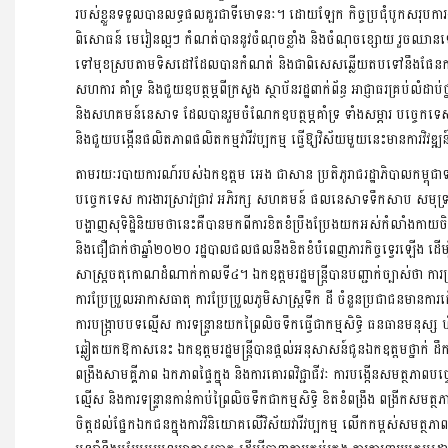
របស់ខ្លួនទទួលបានលទ្ធផលគួរជាទីមោទនៈ។ ដោយឡែក កិច្ចប្រជុំបូកសរុបការ
ពិសោធន៍ មេរៀនល្អៗ កំណត់បាននូវចំណុចខ្លាំង និងចំណុចខ្សោយ រួចឈានទៅដ
ទៅមុខស្របតាមទិសដៅដែលបានកំណត់ និងជាពិសេសឆ្លើយតបទៅនឹងផែនការអ
សហការ គាំទ្រ និងជួយឧបត្ថម្ភពីក្រសួង ស្ថាប័នរដ្ឋពាក់ព័ន្ធ អាជ្ញាធរគ្រប់លំដាប់
និងសហគមន៍នេសាទ ដែលបានរួមចំណែកឧបត្ថម្ភគាំទ្រ ទាំងសម្ភារ បច្ចេកទេស 
និងជួយបង្កើនផលិតភាពផលិតកម្មវារីវប្បកម្ម ធ្វើឱ្យវិស័យមួយនេះមានការវិវឌ្ឍន
តាមរយៈរបាយការណ៍របស់ឯកឧត្តម អេង ជាសាន ប្រតិភូរាជរដ្ឋាភិបាលកម្ពុជាទទួល
បច្ចេកទេស ការងារស្រាវជ្រាវ អភិរក្ស សហគមន៍ ផលនេសាទទឹកសាប សមុទ្រ 
បង្ហាញសុទិដ្ឋិនិយមថានេះគឺបានមកពីការខិតខំប្រឹងប្រែងយកអស់កំលាំងកាយច
និងជឿជាក់ថាឆ្នាំ២០២០ រដ្ឋបាលជលផលនឹងខិតខំបំពេញភារកិច្ចទ្វេរឡើង ដើ
សាស្រ្តចតុកោណដំណាក់កាលទី៤។ ឯកឧត្តមរដ្ឋមន្ត្រីបានបញ្ជាក់ច្បាស់ថា កា
ការប្រែប្រួលអាកាសធាតុ ការប្រែប្រួលភូមិសាស្រ្តទឹក ដី ចំនួនប្រជាជនមានការក
ការបង្រ្កាបបទល្មើស ការទន្ទ្រានយកព្រៃលិចទឹកធ្វើជាកម្មសិទ្ធិ ធនធានមនុស្ស ហ
ឆ្លៀតយកឱកាសនេះ ឯកឧត្តមរដ្ឋមន្ត្រីបានផ្តល់អនុសាសន៍ជូនឯកឧត្តមថ្នាក់ ដឹកនាំ ម
ពង្រឹងសាមគ្គីភាព ឯកភាពផ្ទៃក្នុង និងការគោរពវិជ្ជាជីវៈ ការបង្កើនសមត្ថភាពបច្ចេក
ល្មើស និងការទន្ទ្រានកាន់កាប់ព្រៃលិចទឹកជាកម្មសិទ្ធិ ខិតខំពង្រឹង ពង្រីកស
ចិត្ដដល់ផ្នែកឯកជនក្នុងការវិនិយោគលើវិស័យវារីវប្បកម្ម លើកកម្ពស់សមត្ថភាពមន្ទ