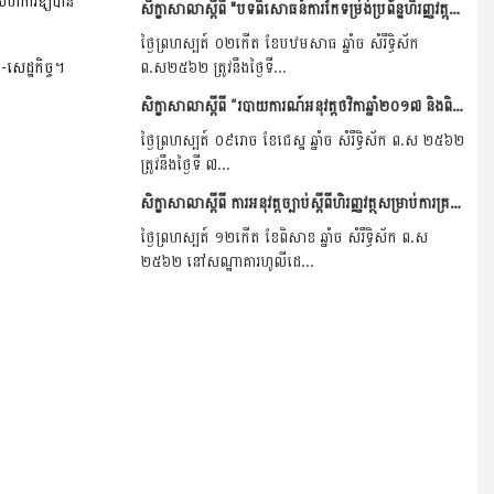
ច សហការឱ្យបាន
សិក្ខាសាលាស្តីពី​ "បទពិសោធន៍ការកែទម្រ់ង់ប្រព័ន្ឋហិរញ្ញវត្តុសាធារណៈរបស់ប្រទេសចិន"
ថ្ងៃព្រហស្បត៍ ០២កើត​ ខែបឋមសាធ ឆ្នាំច​ សំរឹទ្ធិស័ក
សេដ្ឋកិច្ច។
ព.ស២៥៦២ ត្រូវនឹងថ្ងៃទី​...
សិក្ខាសាលាស្តីពី​ “របាយការណ៍អនុវត្តថវិកាឆ្នាំ២០១៧​ និងពិនិត្យ​តាមដានការអនុវត្តថវិកា០៥ខែដើមឆ្នាំ២០១៨​ របស់មន្ទីរកសិកម្ម​ រុក្ខាប្រមាញ់​ និងនេសាទរាជធានី​ ខេ...
ថ្ងៃព្រហស្បត៍ ០៩រោច ខែជេស្ឋ ឆ្នាំច សំរឹទ្ធិស័ក ព.ស ២៥៦២
ត្រូវនឹងថ្ងៃទី​ ៧​...
សិក្ខាសាលាស្តីពី ការអនុវត្តច្បាប់ស្តីពីហិរញ្ញវត្ថុសម្រាប់ការគ្រប់គ្រងឆ្នាំ២០១៨ ដែលបានអនុវត្ត០៤ខែដើមឆ្នាំ ដល់ខេត្តគោលដៅទាំង១១ នៃគម្រោងកម្មវិធី ASPIRE/PADEE(IFAD)
ថ្ងៃព្រហស្បត៍ ១២កើត ខែពិសាខ ឆ្នាំច សំរឹទ្ធិស័ក ព.ស
២៥៦២ នៅសណ្ឋាគារហូលីដេ...