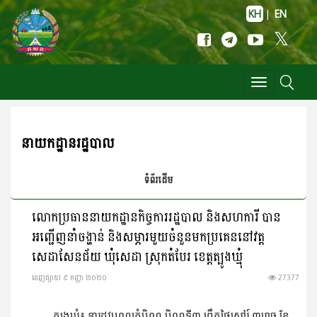
KH
|
EN
Toggle
navigation
នាយកដ្ឋានរដ្ឋបាល
ទំព័រដើម
លោកប្រធាននាយកដ្ឋានកិច្ចការរដ្ឋបាល និងសហការី បាន
អញ្ជើញនាំចង្ហាន់ និងសម្ភារមួយចំនួនមកប្រគេននៅវត្ត
សេដាសែនជ័យ ឃុំសេដា ស្រុកតំបែរ ខេត្តត្បូងឃ្មុំ
ចេញ​ផ្សាយ​ ៩ កញ្ញា ២០២០
27377
ត្បូងឃ្មុំ៖ នារដូវបុណ្យភ្ជុំបិណ្ឌ បិណ្ឌទី៣ ព្រឹកថ្ងៃសៅរ៍ ៣រោច ខែ