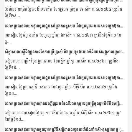
ប៉ៃលិន៖ នាព្រឹកថ្ងៃសៅរិ៍ ១១កើត ខែភទ្របទ ឆ្នាំជូត ទោស័ក ព.ស.២៥៦៤ ត្រូវនឹង
ថ្ងៃទី២៩...
លោកប្រធាននាយកដ្ឋានចូលជួបសម្តែងការគួរសម និងចូលរួមអបអរសាទរក្នុងឱកាសឆ្នាំថ្មីឆ្នាំសកល២០២០
នារសៀលថ្ងៃច័ន្ទ ៥កើត ខែបុស្ស ឆ្នាំកុរ ឯកស័ក ព.ស.២៥៦៣ ត្រូវនឹងថ្ងៃទី៣០ ខែ
ធ្នូ...
សិក្ខាសាលាស្តីពីវឌ្ឍនភាពនៃការប្រើប្រាស់ និងគ្រប់គ្រងគេហទំព័ររបស់អង្គភាពក្រោមឱវាទក្រសួងកសិកម្ម រុក្ខាប្រមាញ់ និងនេសាទ
សៀមរាប៖ នាព្រឹកថ្ងៃអង្គារ ៨រោច ខែកត្តិក ឆ្នាំកុរ ឯកស័ក ព.ស.២៥៦៣ ត្រូវនឹង
ថ្ងៃទី១៩...
លោកប្រធាននាយកដ្ឋានចូលជួបសម្តែងការគួរសម និងចូលរួមអបអរសាទរក្នុងឱកាសចូលឆ្នាំខែ្មរប្រពៃណីជាតិ
នារសៀលថ្ងៃព្រហស្បតិ៍ ១៥រោច ខែផល្គុន ឆ្នាំច សំរឹទ្ធិស័ក ព.ស.២៥៦២ ត្រូវនឹង
ថ្ងៃ០៤...
លោកប្រធាននាយកដ្ឋានបានអញ្ជើញអមដំណើរឯកឧត្តមរដ្ឋមន្រ្តីចូលរួមពិធីបិទសន្និបាតនាយកដ្ឋាននីតិកម្មកសិកម្មនៅខេត្តសៀមរាប
សៀមរាប៖ នារសៀលថ្ងៃចន្ទ ១៣កើត ខែផល្គុន ឆ្នាំច សំរឹទ្ធិស័ក ព.ស ២៥៦២ ត្រូវ
នឹងថ្ងៃទី១៨...
លោកប្រធាននាយកដ្ឋានចូលរួមកម្មវិធីសន្និបាតលទ្ធផលដាំដំណាំកសិ-ឧស្សហកម្ម (ដាំកៅស៊ូ) របស់ក្រុមហ៊ុនសមាជិក VGR និងបណ្តាក្រុមហ៊ុនវិនិយោគផ្សេងៗទៀតរបស់វៀតណាមនៅកម្ពុជា