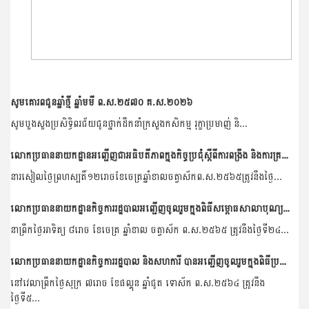
សូមគោរពជូនឆ្នាំថ្មី ឆ្នាំមមី ព.ស.២៥៧០ គ.ស.២០២៦
សូមបួងសួងប្រសិទ្ធិពរជ័យជូនថ្នាក់ដឹកនាំក្រសួងកសិកម្ម រុក្ខាប្រមាញ់ និ...
លោកប្រធាននាយកដ្ឋានអញ្ជើញជាអធិបតីភាពក្នុងកិច្ចប្រជុំស្តីពីការពង្រឹង និងការគ្រប់គ្រងមន្រ្តីរាជការ មន្រ្តីជាប់កិច្ចសន្យា របស់នាយកដ្ឋានកិច្ចការរដ្ឋបាល
នារសៀលថ្ងៃព្រហស្បតិ៍១២រោចខែចេត្រឆ្នាំខាលចត្វាស័កព.ស.២៥៦៥ត្រូវនឹងថ្ងៃ...
លោកប្រធាននាយកដ្ឋានកិច្ចការរដ្ឋបាលអញ្ជើញចូលរួមក្នុងពិធីសម្ពោធសាលាបុណ្យភូមិខ្នុរ ឃុំនាងទើត ស្រុកតំបែរ ខេត្តត្បូងឃ្មុំ
នាព្រឹកថ្ងៃអាទិត្យ ៨រោច ខែចេត្រ ឆ្នាំខាល ចត្វាស័ក ព.ស.២៥៦៥ ត្រូវនឹងថ្ងៃទី២៤...
លោកប្រធាននាយកដ្ឋានកិច្ចការរដ្ឋបាល និងសហការី បានអញ្ជើញចូលរួមក្នុងពិធីប្រគល់ទទួលម៉ាស និងជែលលាងដៃពីក្រុមហ៊ុន Huwei
នៅវេលាព្រឹកថ្ងៃសុក្រ ៧រោច ខែផល្គុន ឆ្នាំជូត ទោស័ក ព.ស.២៥៦៤ ត្រូវនឹង
ថ្ងៃទី៥...