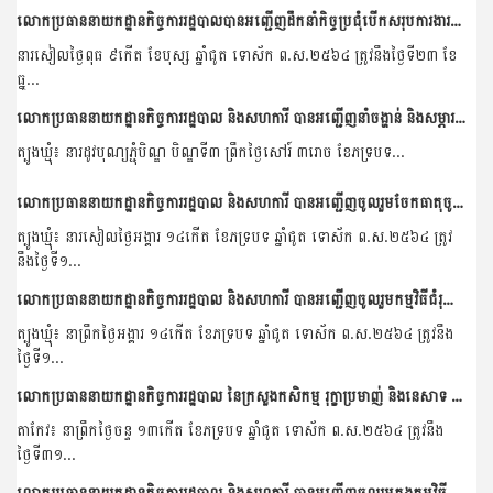
លោកប្រធាននាយកដ្ឋានកិច្ចការរដ្ឋបាលបានអញ្ជើញដឹកនាំកិច្ចប្រជុំបើកសរុបការងារប្រចាំឆ្នាំ២០២០របស់នាយកដ្ឋាន
នារសៀលថ្ងៃពុធ ៩កើត ខែបុស្ស ឆ្នាំជូត ទោស័ក ព.ស.២៥៦៤ ត្រូវនឹងថ្ងៃទី២៣ ខែ
ធ្នូ...
លោកប្រធាននាយកដ្ឋានកិច្ចការរដ្ឋបាល និងសហការី បានអញ្ជើញនាំចង្ហាន់ និងសម្ភារមួយចំនួនមកប្រគេននៅវត្តសេដាសែនជ័យ ឃុំសេដា ស្រុកតំបែរ ខេត្តត្បូងឃ្មុំ
ត្បូងឃ្មុំ៖ នារដូវបុណ្យភ្ជុំបិណ្ឌ បិណ្ឌទី៣ ព្រឹកថ្ងៃសៅរ៍ ៣រោច ខែភទ្របទ...
លោកប្រធាននាយកដ្ឋានកិច្ចការរដ្ឋបាល និងសហការី បានអញ្ជើញចូលរួមចែកធាតុចូលកសិកម្មដល់សមាជិកបណ្តុំនៃកម្មវិធីផ្សព្វផ្សាយបច្ចេកទេសកសិកម្មថ្មីដែលធន់ទៅនឹងការប្រែប្រួលអាកាសធាតុ...
ត្បូងឃ្មុំ៖ នារសៀលថ្ងៃអង្គារ ១៤កើត ខែភទ្របទ ឆ្នាំជូត ទោស័ក ព.ស.២៥៦៤ ត្រូវ
នឹងថ្ងៃទី១...
លោកប្រធាននាយកដ្ឋានកិច្ចការរដ្ឋបាល និងសហការី បានអញ្ជើញចូលរួមកម្មវិធីជំរុញវារីវប្បកម្មចែកកូនត្រី និងកូនកង្កែបជូនកសិករ នៅភូមិជីធាង ឃុំសេដា ស្រុកតំបែរ ខេត្តត្�...
ត្បូងឃ្មុំ៖ នាព្រឹកថ្ងៃអង្គារ ១៤កើត ខែភទ្របទ ឆ្នាំជូត ទោស័ក ព.ស.២៥៦៤ ត្រូវនឹង
ថ្ងៃទី១...
លោកប្រធាននាយកដ្ឋានកិច្ចការរដ្ឋបាល នៃក្រសួងកសិកម្ម រុក្ខាប្រមាញ់ និងនេសាទ និងសហការី បានអញ្ជើញចូលរួមទស្សនកិច្ចនៅកសិដ្ឋានចិញ្ចឹមគោយកទឹកដោះ គិរីសួគ៌ របស់ក្រុមហ៊ុន...
តាកែវ៖ នាព្រឹកថ្ងៃចន្ទ ១៣កើត ខែភទ្របទ ឆ្នាំជូត ទោស័ក ព.ស.២៥៦៤ ត្រូវនឹង
ថ្ងៃទី៣១...
លោកប្រធាននាយកដ្ឋានកិច្ចការរដ្ឋបាល និងសហការី បានអញ្ជើញចូលរួមក្នុងកម្មវិធីជំរុញវារីវប្បកម្ម ចែកកូនត្រី និងកូនកង្កែបជូនកសិករនៅខេត្តប៉ៃលិន