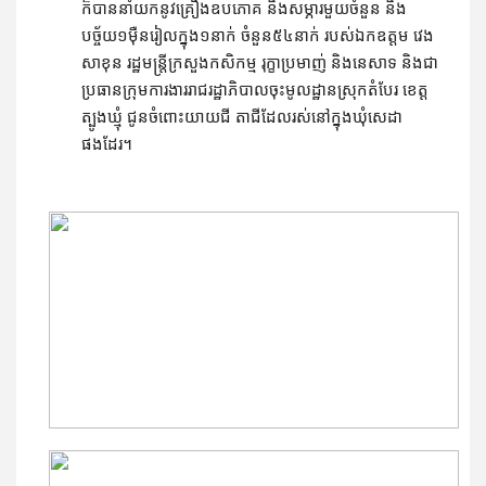
ក៏បាននាំយកនូវគ្រឿងឧបភោគ និងសម្ភារមួយចំនួន និង
បច្ច័យ១ម៉ឺនរៀលក្នុង១នាក់ ចំនួន៥៤នាក់ របស់ឯកឧត្តម វេង 
សាខុន រដ្ឋមន្រ្តីក្រសួងកសិកម្ម រុក្ខាប្រមាញ់ និងនេសាទ និងជា
ប្រធានក្រុមការងាររាជរដ្ឋាភិបាលចុះមូលដ្ឋានស្រុកតំបែរ ខេត្ត
ត្បូងឃ្មុំ ជូនចំពោះយាយជី តាជីដែលរស់នៅក្នុងឃុំសេដា
ផងដែរ។