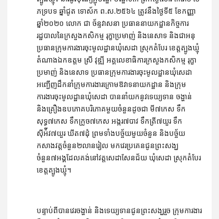
ភទ្របទ ឆ្នាំជូត ទោស័ក ព.ស.២៥៦៤ ត្រូវនឹងថ្ងៃទី៥ ខែកញ្ញា 
ឆ្នាំ២០២០ លោក ជា ច័ន្ទវាសនា ប្រធាននាយកដ្ឋានកិច្ចការ
រដ្ឋបាលនៃក្រសួងកសិកម្ម រុក្ខាប្រមាញ់ និងនេសាទ និងជាអនុ
ប្រធានក្រុមការងារចុះមូលដ្ឋានឃុំសេដា ស្រុកតំបែរ ខេត្តត្បូងឃ្មុំ 
តំណាងឯកឧត្តម ស្រី វុឌ្ឍី អគ្គលេខាធិការក្រសួងកសិកម្ម រុក្ខា
ប្រមាញ់ និងនេសាទ ប្រធានក្រុមការងារចុះមូលដ្ឋានឃុំសេដា 
អញ្ជើញដឹកនាំក្រុមការងារក្រោមឱវាទនាយកដ្ឋាន និងក្រុម
ការងារចុះមូលដ្ឋានឃុំសេដា បាននាំយកនូវទេយ្យទាន ចង្ហាន់ 
និងគ្រឿងឧបភោគបរិភោគមួយចំនួនដូចជា មី៧កេស ទឹក
សុទ្ធ៧កេស ទឹកក្រូច៧កេស អង្ករ៧បាវ ទឹកត្រី៧យួរ ទឹក
ស៊ីអ៉ីវ៧យួរ ឃីត៧ដុំ ព្រមទាំងបច្ច័យមួយចំនួន និងបច្ច័យ
កសាងវត្តចំនួន២លានរៀល មកវេរប្រគេនជូនព្រះសង្ឃ
ចំនួន៧អង្គដែលគង់នៅវត្តសេដាសែនជ័យ ឃុំសេដា ស្រុកតំបែរ 
ខេត្តត្បូងឃ្មុំ។
បន្ទាប់ពីបានវេរចង្ហាន់ និងទេយ្យទានជូនព្រះសង្ឃរួច ក្រុមការងារ