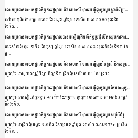
លោកប្រធាននាយកដ្ឋានកិច្ចការរដ្ឋបាល និងសហការី បានអញ្ជើញចូលរួមក្នុងពិធីប្រគល់ទទួលម៉ាស និងជែលលាងដៃពីក្រុមហ៊ុន Huwei
នៅវេលាព្រឹកថ្ងៃសុក្រ ៧រោច ខែផល្គុន ឆ្នាំជូត ទោស័ក ព.ស.២៥៦៤ ត្រូវនឹង
ថ្ងៃទី៥...
លោកប្រធាននាយកដ្ឋានកិច្ចការរដ្ឋបាលបានអញ្ជើញដឹកនាំកិច្ចប្រជុំបើកសរុបការងារប្រចាំឆ្នាំ២០២០របស់នាយកដ្ឋាន
នារសៀលថ្ងៃពុធ ៩កើត ខែបុស្ស ឆ្នាំជូត ទោស័ក ព.ស.២៥៦៤ ត្រូវនឹងថ្ងៃទី២៣ ខែ
ធ្នូ...
លោកប្រធាននាយកដ្ឋានកិច្ចការរដ្ឋបាល និងសហការី បានអញ្ជើញនាំចង្ហាន់ និងសម្ភារមួយចំនួនមកប្រគេននៅវត្តសេដាសែនជ័យ ឃុំសេដា ស្រុកតំបែរ ខេត្តត្បូងឃ្មុំ
ត្បូងឃ្មុំ៖ នារដូវបុណ្យភ្ជុំបិណ្ឌ បិណ្ឌទី៣ ព្រឹកថ្ងៃសៅរ៍ ៣រោច ខែភទ្របទ...
លោកប្រធាននាយកដ្ឋានកិច្ចការរដ្ឋបាល និងសហការី បានអញ្ជើញចូលរួមចែកធាតុចូលកសិកម្មដល់សមាជិកបណ្តុំនៃកម្មវិធីផ្សព្វផ្សាយបច្ចេកទេសកសិកម្មថ្មីដែលធន់ទៅនឹងការប្រែប្រួលអាកាសធាតុ...
ត្បូងឃ្មុំ៖ នារសៀលថ្ងៃអង្គារ ១៤កើត ខែភទ្របទ ឆ្នាំជូត ទោស័ក ព.ស.២៥៦៤ ត្រូវ
នឹងថ្ងៃទី១...
លោកប្រធាននាយកដ្ឋានកិច្ចការរដ្ឋបាល និងសហការី បានអញ្ជើញចូលរួមកម្មវិធីជំរុញវារីវប្បកម្មចែកកូនត្រី និងកូនកង្កែបជូនកសិករ នៅភូមិជីធាង ឃុំសេដា ស្រុកតំបែរ ខេត្តត្�...
ត្បូងឃ្មុំ៖ នាព្រឹកថ្ងៃអង្គារ ១៤កើត ខែភទ្របទ ឆ្នាំជូត ទោស័ក ព.ស.២៥៦៤ ត្រូវនឹង
ថ្ងៃទី១...