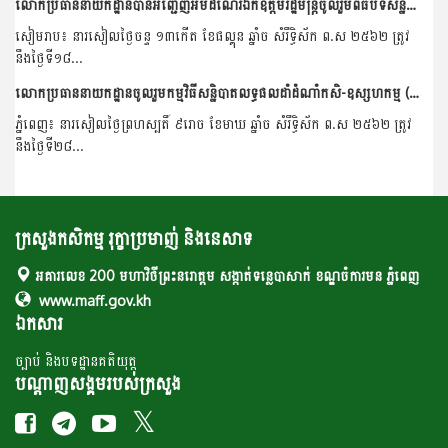
លោកប្រធាននាយកដ្ឋានបានអញ្ជើញអមដំណើរឯកឧត្តមរដ្ឋមន្រ្តីចូលរួមពិធីបិទសន្និបាតនាយកដ្ឋាននីតិកម្មកសិកម្មនៅខេត្តសៀមរាប
សៀមរាប៖ នារសៀលថ្ងៃចន្ទ ១៣កើត ខែផល្គុន ឆ្នាំច សំរឹទ្ធិស័ក ព.ស ២៥៦២ ត្រូវ
នឹងថ្ងៃទី១៨...
លោកប្រធាននាយកដ្ឋានចូលរួមកម្មវិធីសន្និបាតលទ្ធផលដាំដំណាំកសិ-ឧស្សហកម្ម (ដាំកៅស៊ូ) របស់ក្រុមហ៊ុនសមាជិក VGR និងបណ្តាក្រុមហ៊ុនវិនិយោគផ្សេងៗទៀតរបស់វៀតណាមនៅកម្ពុជា
ភ្នំពេញ៖ នារសៀលថ្ងៃព្រហស្បតិ៍ ៩រោច ខែមាឃ ឆ្នាំច សំរឹទ្ធិស័ក ព.ស ២៥៦២ ត្រូវ
នឹងថ្ងៃទី២៨...
ក្រសួងកសិកម្ម រុក្ខាប្រមាញ់ និងនេសាទ
អគារលេខ 200 មហាវិថីព្រះនរោត្តម សង្កាត់ទន្លេបាសាក់ ខណ្ឌចំការមន ភ្នំពេញ
www.maff.gov.kh
ឯកសារ
ច្បាប់ និងបទដ្ឋានគតិយុត្ត
បណ្តាញសង្គមរបស់ក្រសួង