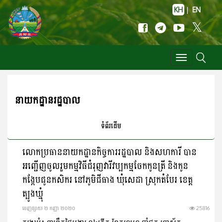
KH
|
EN
Toggle
navigation
នាយកដ្ឋានរដ្ឋបាល
ទំព័រដើម
លោកប្រធាននាយកដ្ឋានកិច្ចការរដ្ឋបាល និងសហការី បាន
អញ្ជើញចូលរួមកម្មវិធីជំរុញវារីវប្បកម្មចែកកូនត្រី និងកូន
កង្កែបជូនកសិករ នៅភូមិជីធាង ឃុំសេដា ស្រុកតំបែរ ខេត្ត
ត្បូងឃ្មុំ
ចេញ​ផ្សាយ​ ២ កញ្ញា ២០២០
25816