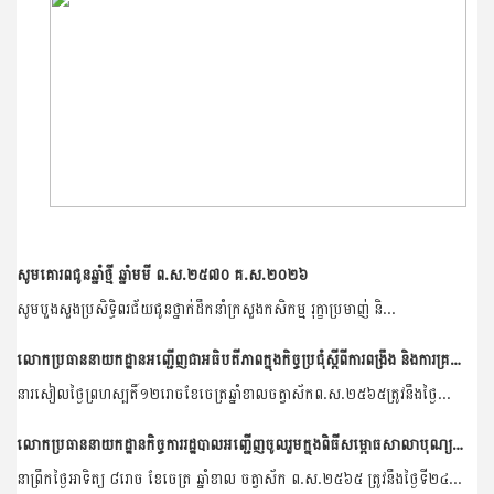
សូមគោរពជូនឆ្នាំថ្មី ឆ្នាំមមី ព.ស.២៥៧០ គ.ស.២០២៦
សូមបួងសួងប្រសិទ្ធិពរជ័យជូនថ្នាក់ដឹកនាំក្រសួងកសិកម្ម រុក្ខាប្រមាញ់ និ...
លោកប្រធាននាយកដ្ឋានអញ្ជើញជាអធិបតីភាពក្នុងកិច្ចប្រជុំស្តីពីការពង្រឹង និងការគ្រប់គ្រងមន្រ្តីរាជការ មន្រ្តីជាប់កិច្ចសន្យា របស់នាយកដ្ឋានកិច្ចការរដ្ឋបាល
នារសៀលថ្ងៃព្រហស្បតិ៍១២រោចខែចេត្រឆ្នាំខាលចត្វាស័កព.ស.២៥៦៥ត្រូវនឹងថ្ងៃ...
លោកប្រធាននាយកដ្ឋានកិច្ចការរដ្ឋបាលអញ្ជើញចូលរួមក្នុងពិធីសម្ពោធសាលាបុណ្យភូមិខ្នុរ ឃុំនាងទើត ស្រុកតំបែរ ខេត្តត្បូងឃ្មុំ
នាព្រឹកថ្ងៃអាទិត្យ ៨រោច ខែចេត្រ ឆ្នាំខាល ចត្វាស័ក ព.ស.២៥៦៥ ត្រូវនឹងថ្ងៃទី២៤...