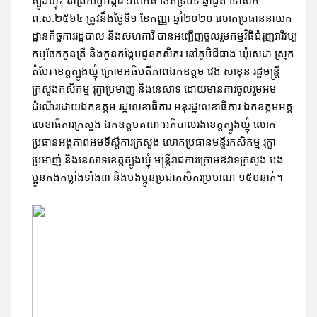
ត្បូងឃ្មុំ៖ នាព្រឹកថ្ងៃអង្គារ ១៤កើត ខែភទ្របទ ឆ្នាំជូត ទោស័ក
ព.ស.២៥៦៤ ត្រូវនឹងថ្ងៃទី១ ខែកញ្ញា ឆ្នាំ២០២០ លោកប្រធាននាយក
ដ្ឋានកិច្ចការរដ្ឋបាល និងសហការី បានអញ្ជើញចូលរួមកម្មវិធីជំរុញវារីវប្ប
កម្មចែកកូនត្រី និងកូនកង្កែបជូនកសិករ នៅភូមិជីធាង ឃុំសេដា ស្រុក
តំបែរ ខេត្តត្បូងឃ្មុំ ក្រោមអធិបតីភាពឯកឧត្តម វេង សាខុន រដ្ឋមន្រ្តី
ក្រសួងកសិកម្ម រុក្ខាប្រមាញ់ និងនេសាទ ដោយមានការចូលរួមអម
ដំណើរដោយឯកឧត្តម រដ្ឋលេខាធិការ អនុរដ្ឋលេខាធិការ ឯកឧត្តមអគ្គ
លេខាធិការក្រសួង ឯកឧត្តមគណៈអភិបាលរងខេត្តត្បូងឃ្មុំ លោក
ប្រធានអង្គភាពអមទីស្តីការក្រសួង លោកប្រធានមន្ទីរកសិកម្ម រុក្ខា
ប្រមាញ់ និងនេសាទខេត្តត្បូងឃ្មុំ មន្រ្តីរាជការក្រោមឱវាទក្រសួង បង
ប្អូនកងកម្លាំងទាំង៣ និងបងប្អូនប្រជាកសិករប្រមាណ ១៥០នាក់។