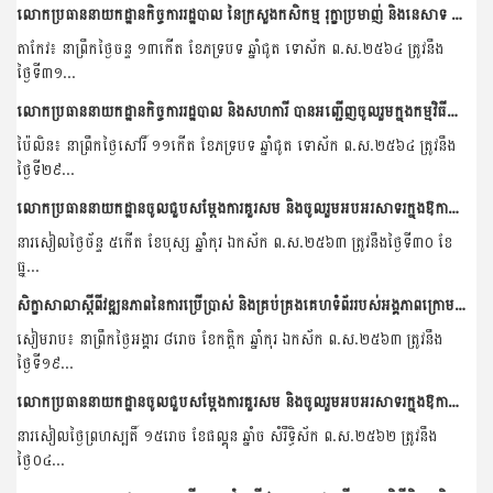
លោកប្រធាននាយកដ្ឋានកិច្ចការរដ្ឋបាល នៃក្រសួងកសិកម្ម រុក្ខាប្រមាញ់ និងនេសាទ និងសហការី បានអញ្ជើញចូលរួមទស្សនកិច្ចនៅកសិដ្ឋានចិញ្ចឹមគោយកទឹកដោះ គិរីសួគ៌ របស់ក្រុមហ៊ុន...
តាកែវ៖ នាព្រឹកថ្ងៃចន្ទ ១៣កើត ខែភទ្របទ ឆ្នាំជូត ទោស័ក ព.ស.២៥៦៤ ត្រូវនឹង
ថ្ងៃទី៣១...
លោកប្រធាននាយកដ្ឋានកិច្ចការរដ្ឋបាល និងសហការី បានអញ្ជើញចូលរួមក្នុងកម្មវិធីជំរុញវារីវប្បកម្ម ចែកកូនត្រី និងកូនកង្កែបជូនកសិករនៅខេត្តប៉ៃលិន
ប៉ៃលិន៖ នាព្រឹកថ្ងៃសៅរិ៍ ១១កើត ខែភទ្របទ ឆ្នាំជូត ទោស័ក ព.ស.២៥៦៤ ត្រូវនឹង
ថ្ងៃទី២៩...
លោកប្រធាននាយកដ្ឋានចូលជួបសម្តែងការគួរសម និងចូលរួមអបអរសាទរក្នុងឱកាសឆ្នាំថ្មីឆ្នាំសកល២០២០
នារសៀលថ្ងៃច័ន្ទ ៥កើត ខែបុស្ស ឆ្នាំកុរ ឯកស័ក ព.ស.២៥៦៣ ត្រូវនឹងថ្ងៃទី៣០ ខែ
ធ្នូ...
សិក្ខាសាលាស្តីពីវឌ្ឍនភាពនៃការប្រើប្រាស់ និងគ្រប់គ្រងគេហទំព័ររបស់អង្គភាពក្រោមឱវាទក្រសួងកសិកម្ម រុក្ខាប្រមាញ់ និងនេសាទ
សៀមរាប៖ នាព្រឹកថ្ងៃអង្គារ ៨រោច ខែកត្តិក ឆ្នាំកុរ ឯកស័ក ព.ស.២៥៦៣ ត្រូវនឹង
ថ្ងៃទី១៩...
លោកប្រធាននាយកដ្ឋានចូលជួបសម្តែងការគួរសម និងចូលរួមអបអរសាទរក្នុងឱកាសចូលឆ្នាំខែ្មរប្រពៃណីជាតិ
នារសៀលថ្ងៃព្រហស្បតិ៍ ១៥រោច ខែផល្គុន ឆ្នាំច សំរឹទ្ធិស័ក ព.ស.២៥៦២ ត្រូវនឹង
ថ្ងៃ០៤...