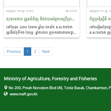
ចេញ​ផ្សាយ​ ១៣ កុម្ភៈ ២០២០
22280
ចេញ​ផ្សាយ​ ១១ កុម្ភ
ចុះតាមដាន ត្រួតពិនិត្យ និងវាយតម្លៃការប្រើប្រាស់ប្រព័ន្ធគ្រប់គ្រងធនធានមនុស្សតាមប្រព័ន្ធព័ត៌មានវិទ្យានៅមន្ទីរកសិកម្ម រុក្ខាប្រមាញ់ និងនេសាទខេត្តប៉ៃលិន
នៅថ្ងៃពុធ ៤រោច ខែមាឃ ឆ្នាំកុរ ឯកស័ក ព.ស.២៥៦៣
នៅរសៀលថ្ងៃអង្គា
ត្រូវនឹងថ្ងៃទី១២ ខែកុម្ភៈ ឆ្នាំ២០២០ ក្រុមការងារនាយកដ្ឋាន
ព.ស.២៥៦៣ ត្រូវនឹ
បុគ្គលិកនិងអភិវឌ្ឍន៍ធនធានមនុស្ស បានចុះតាមដាន ត្រួត
នៅសាលប្រជុំផ្ការម
ពិនិត្យ និងវាយតម្លៃការប្រើប្រាស់ប្រព័ន្ធគ្រប់គ្រងធនធាន
កសិកម្ម រុក្ខាប្រមា
មនុស្សតាមប្រព័ន្ធព័ត៌មានវិទ្យានៅមន្ទីរកសិកម្ម...
Previous
1
2
Next
Ministry of Agriculture, Forestry and Fisheries
No 200, Preah Norodom Blvd (41), Tonle Basak, Chamkarmon,
www.maff.gov.kh