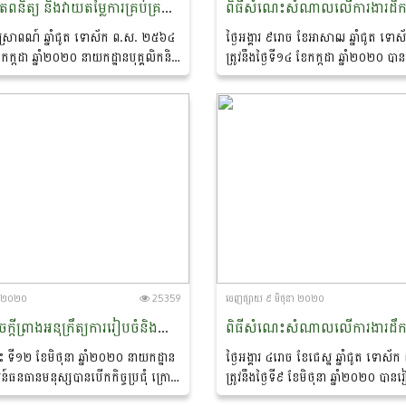
ចុះតាមដាន ត្រួតពនិត្យ និងវាយតម្លៃការគ្រប់គ្រងធនធានមនុស្សតាមប្រព័ន្ធ HRMIS នៅមន្ទីរកសិកម្ម រុក្ខាប្រមាញ់ និងនេសាទខេត្តមណ្ឌលគិរី
ែស្រាពណ៍ ឆ្នាំជូត ទោស័ក ព.ស. ២៥៦៤
ថ្ងៃអង្គារ ៩រោច ខែអាសាឍ ឆ្នាំជូត 
ខែកក្កដា ឆ្នាំ២០២០ នាយកដ្ឋានបុគ្គលិកនិង
ត្រូវនឹងថ្ងៃទី១៤ ខែកក្កដា ឆ្នាំ២០២០ ប
នុស្ស បានចុះតាមដាន ត្រួតពនិត្យ និង
សំណាលលេីការងារដឹកនាំគ្រប់គ្រងមន្ទីរកសិក
គ្រងធនធានមនុស្សតាមប្រព័ន្ធ...
និងនេសាទខេត្តព្រះសីហនុ...
នា ២០២០
25359
ចេញ​ផ្សាយ​ ៩ មិថុនា ២០២០
កិច្ចប្រជុំអំពីសេចក្តីព្រាងអនុក្រឹត្យការរៀបចំនិងការប្រព្រឹត្តទៅរបស់ក្រសួងកសិកម្ម រុក្ខាប្រមាញ់ និងនេសាទ
នេះ ទី១២ ខែមិថុនា ឆ្នាំ២០២០ នាយកដ្ឋាន
ថ្ងៃអង្គារ ៤រោច ខែជេស្ឋ ឆ្នាំជូត ទោ
្ឍន៍ធនធានមនុស្សបានបើកកិច្ចប្រជុំ ក្រោម
ត្រូវនឹងថ្ងៃទី៩ ខែមិថុនា ឆ្នាំ២០២០ បា
ក ទី ចាន់ណា ប្រធាននាយកដ្ឋាន
សំណាលលេីការងារដឹកនាំគ្រប់គ្រងមន្ទីរកសិក