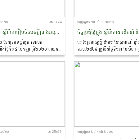
ា ២០២០
31864
ចេញ​ផ្សាយ​ ១៣ សីហា ២០២០
កិច្ចប្រជុំពិភាក្សា ស្តីពីការរៀបចំសេចក្តីព្រាងអនុក្រឹត្យ ស្តីពីការរៀបចំនិងការប្រព្រឹត្តទៅរបស់មន្ទីពិសោធន៍ជាតិ សម្រាប់ក្រសួងកសិកម្ម រុក្ខាប្រមាញ់ និងនេសាទ
ច ខែភទ្របទ ឆ្នាំជូត ទោស័ក
ៅថ្ងៃព្រហស្បត្តិ៍ ៩រោច ខែស្រាពណ៍ ឆ្ន
ឹងថ្ងៃទី១៤ ខែកញ្ញា ឆ្នាំ២០២០ នាយក
ព.ស.២៥៦៤ ត្រូវនឹងថ្ងៃទី១៣ ខែសីហា 
ភិវឌ្ឍន៍ធនធានមនុស្សបានរៀបចំកិច្ចប្រជុំ
ដ្ឋានបុគ្គលិកនិងអភិវឌ្ឍន៍ធនធានមនុស្ស បា
រៀបចំសេចក្តីព្រាងអនុក្រឹត្យ...
ផ្ទៃក្នុង...
ដា ២០២០
25675
ចេញ​ផ្សាយ​ ២៨ កក្កដា ២០២០