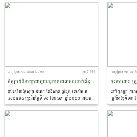
ស្តីពីការរៀបចំ...
បុគ្គលិកនិងអភិវឌ
ចេញ​ផ្សាយ​ ១៥ ឧសភា ២០២០
21784
ចេញ​ផ្សាយ​ ១៧ មីនា
កិច្ចប្រជុំពិភាក្សាជាមួយរដ្ឋបាលជលផលពាក់ព័ន្ធនឹងការរៀបចំវគ្គបណ្តុះបណ្តាល ស្តីពីការពិព័ណនាការងារ (Job Description)
នារសៀលថ្ងៃសុក្រ ៩រោច ខែពិសាខ ឆ្នាំជូត ទោស័ក ព​
នៅថ្ងៃសុក្រ ៥រោ
.ស២៥៦៤ ត្រូវនឹងថ្ងៃទី ១៥ ខែឧសភា ឆ្នាំ២០២០ នាយក
ត្រូវនឹងថ្ងៃទី១៣
ដ្ឋានបុគ្គលិក និងអភិវឌ្ឍន៍ធនធានមនុស្ស បានរៀបចំកិច្ចប្រជុំ
ដ្ឋានបុគ្គលិកនិ
ពិភាក្សាជាមួយរដ្ឋបាលជលផលពាក់ព័ន្ធនឹងការរៀបចំ
អ៊ុំ សាវី...
វគ្គបណ្តុះបណ្តាល...