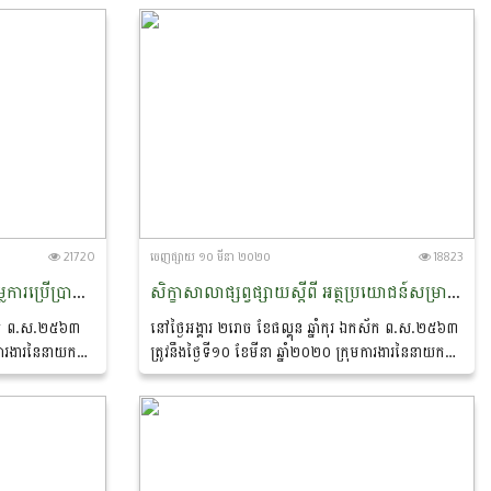
និងនេសាទខេត្តរតនគិរី...
21720
ចេញ​ផ្សាយ​ ១០ មីនា ២០២០
18823
ចុះតាមដាន ត្រួតពិនិត្យ និងវាយតម្លៃការប្រើប្រាស់ប្រព័ន្ធគ្រប់គ្រងធនធានមនុស្សតាមប្រព័ន្ធព័ត៌មានវិទ្យានៅមន្ទីរកសិកម្ម រុក្ខាប្រមាញ់ និងនេសាទខេត្តកំពត។
សិក្ខាសាលាផ្សព្វផ្សាយស្តីពី​ អត្ថប្រយោជន៍សម្រាប់មន្ត្រីរាជការ​ នៅមន្ទីរកសិកម្ម​ រុក្ខាប្រមាញ់​ និងនេសាទខេត្តកំពង់ស្
កស័ក ព.ស.២៥៦៣
នៅថ្ងៃអង្គារ ២រោច ខែផល្គុន ឆ្នាំកុរ​ ឯកស័ក​ ព.ស.២៥៦៣​
ុមការងារនៃនាយក
ត្រូវនឹងថ្ងៃទី១០ ខែមីនា ឆ្នាំ២០២០ ក្រុមការងារនៃនាយក
្ស ដឹកនាំដោយលោក
ដ្ឋានបុគ្គលិកនិងអភិវឌ្ឍន៍ធនធានមនុស្ស​ ដឹកនាំដោយលោក​
កោះ​...