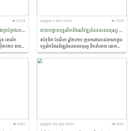
33038
ចេញ​ផ្សាយ​ ៤ សីហា ២០២០
32158
កិច្ចប្រជុំផ្ទៃក្នុង ស្តីពីការងារដឹកនាំ និងគ្រប់គ្រងរបស់អង្គភាព
នាយកដ្ឋានបុគ្គលិកនិងអភិវឌ្ឍន៍ធនធានមនុស្ស ដឹកនាំដោយ លោក ហេង ប៊ុននី អនុប្រធាននាយកដ្ឋាន បានចុះសិក្សាតម្រូវការនៃការប្រើប្រាស់ធនធានមនុស្សបច្ចុប្បន្ន នៅមជ្ឍមណ្ឌលព័ត៌មាននិងឯកសារកសិកម្មនៃក្រសួងកសិកម្ម រុក្ខាប្រមាញ់ និងនេសាទ
ាំជូត ទោស័ក
នាថ្ងៃទី៣ ខែសីហា ឆ្នាំ២០២០ ក្រុមការងាររបស់នាយកដ្ឋាន
ឆ្នាំ២០២០ នាយក
បុគ្គលិកនិងអភិវឌ្ឍន៍ធនធានមនុស្ស ដឹកនាំដោយ លោក
នរៀបចំកិច្ចប្រជុំ
ហេង ប៊ុននី អនុប្រធាននាយកដ្ឋាន បានចុះសិក្សាតម្រូវការនៃ
ការប្រើប្រាស់ធនធានមនុស្សបច្ចុប្បន្ន...
26787
ចេញ​ផ្សាយ​ ២៨ កក្កដា ២០២០
26421