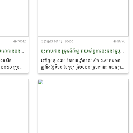
19042
ចេញ​ផ្សាយ​ ១៩ កុម្ភៈ ២០២០
18790
ចុះសិក្សាពីតម្រូវការនៃការប្រើប្រាស់ធនធានមនុស្ស របស់អង្គភាព មន្ទីរកសិកម្ម រុក្ខាប្រមាញ់ និងនេសាទរាជធានី ខេត្តកណ្តាល
ចុះតាមដាន ត្រួតពិនិត្យ វាយតម្លៃការចុះអនុវត្តមុខងារ ភារកិច្ចតាមរចនាសម្ព័ន្ធ និងទំហំការងាររបស់មន្ទីរកសិកម្មរុក្ខាប្រមាញ់ និងនេសាទខេត្តតាកែវ
ុរ ឯកស័ក
នៅថ្ងៃចន្ទ ២រោច ខែមាឃ ឆ្នាំកុរ ឯកស័ក ព.ស.២៥៦៣
នាំ២០២០ ក្រុម
ត្រូវនឹងថ្ងៃទី១០ ខែកុម្ភៈ ឆ្នាំ២០២០ ក្រុមការងារនាយកដ្ឋាន
នធានមនុស្ស បាន
បុគ្គលិកនិងអភិវឌ្ឍន៍ធនធានមនុស្ស បានចុះតាមដាន ត្រួត
ស់ធនធានមនុស្ស...
ពិនិត្យ...