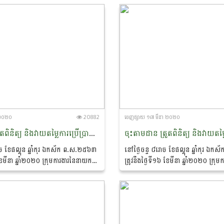
្ឍន៍ធនធានមនុស្ស...
និងនេសាទខេត្តមណ្ឌលគិរី...
 ២០២០
20882
ចេញ​ផ្សាយ​ ១៧ មីនា ២០២០
ចុះតាមដាន ត្រួតពិនិត្យ និងវាយតម្លៃការប្រើប្រាស់ប្រព័ន្ធគ្រប់គ្រងធនធានមនុស្សតាមប្រព័ន្ធព័ត៌មានវិទ្យានៅមន្ទីរកសិកម្ម រុក្ខាប្រមាញ់ និងនេសាទខេត្តបន្ទាយមានជ័យ។
ច ខែផល្គុន ឆ្នាំកុរ ឯកស័ក ព.ស.២៥៦៣
នៅថ្ងៃចន្ទ ៨រោច ខែផល្គុន ឆ្នាំកុរ ឯ
 ខែមីនា ឆ្នាំ២០២០ ក្រុមការងារនៃនាយក
ត្រូវនឹងថ្ងៃទី១៦ ខែមីនា ឆ្នាំ២០២០ ក្រ
ងអភិវឌ្ឍន៍ធនធានមនុស្ស ដឹកនាំដោយលោក
ដ្ឋានបុគ្គលិកនិងអភិវឌ្ឍន៍ធនធានមនុស
ហេង ប៊ុននី...