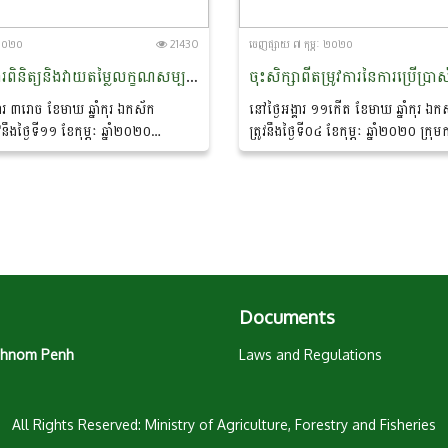
ៈ ២០២០
21430
ចេញ​ផ្សាយ​ ៧ កុម្ភៈ ២០២០
កិច្ចប្រជុំស្តីពី ការពិនិត្យនិងវាយតម្លៃលក្ខណសម្បត្តិរវជនថ្នាក់ដឹកនាំ និងមន្ត្រីរាជការ
រ ៣រោច ខែមាឃ ឆ្នាំកុរ ឯកស័ក
នៅថ្ងៃអង្គារ ១១កេីត ខែមាឃ ឆ្នាំកុរ
ងថ្ងៃទី១១ ខែកុម្ភៈ ឆ្នាំ២០២០
ត្រូវនឹងថ្ងៃទី០៤ ខែកុម្ភៈ ឆ្នាំ២០២០ ក្រុ
ៀត អគ្គារផ្ការំដួល នៃទីស្តីការក្រសួង
បុគ្គលិកនិងអភិវឌ្ឍន៍ធនធានមនុស្ស បានចុះ
ញ់...
នៃការប្រើប្រាស់ធនធានមនុស្ស...
Documents
 Phnom Penh
Laws and Regulations
All Rights Reserved: Ministry of Agriculture, Forestry and Fisheries