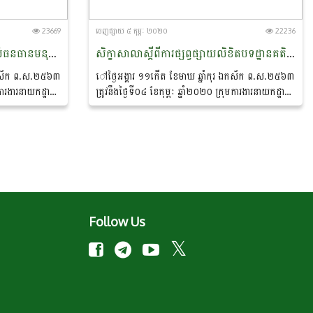
23669
ចេញ​ផ្សាយ​ ៥ កុម្ភៈ ២០២០
22236
ចុះសិក្សាពីតម្រូវការនៃការប្រើប្រាស់ធនធានមនុស្ស របស់អង្គភាព មន្ទីរកសិកម្ម រុក្ខាប្រមាញ់ និងនេសាទរាជធានី ខេត្តកោះកុង​
សិក្ខាសាលាស្តីពីការផ្សព្វផ្សាយលិខិតបទដ្ឋានគតិយុត្តពាក់ព័ន្ធនឹងអត្ថប្រយោជន៍សម្រាប់មន្ត្រីរាជការ
 ឯកស័ក ព.ស.២៥៦៣
ៅថ្ងៃអង្គារ ១១កេីត ខែមាឃ ឆ្នាំកុរ ឯកស័ក ព.ស.២៥៦៣
មការងារនាយកដ្ឋាន
ត្រូវនឹងថ្ងៃទី០៤ ខែកុម្ភៈ ឆ្នាំ២០២០ ក្រុមការងារនាយកដ្ឋាន
សិក្សាពីតម្រូវការ
បុគ្គលិកនិងអភិវឌ្ឍន៍ធនធានមនុស្ស បានធ្វើសិក្ខាសាលាស្តីពី
ការផ្សព្វផ្សាយលិខិតបទដ្ឋានគតិយុត្តពាក់ព័ន្ធនឹងអត្ថ
ប្រយោជន៍សម្រាប់មន្ត្រីរាជការក្នុងវិស័យកសិកម្ម...
Follow Us