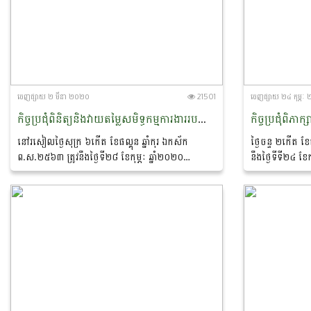
ចេញ​ផ្សាយ​ ២ មីនា ២០២០
21501
ចេញ​ផ្សាយ​ ២៤ កុម្ភ
កិច្ចប្រជុំពិនិត្យនិងវាយតម្លៃសមិទ្ធកម្មការងាររបស់មន្ទីរកសិកម្ម រុក្ខាប្រមាញ់ និងនេសាទរាជធានី ខេត្
នៅរសៀលថ្ងៃសុក្រ ៦កេីត ខែផល្គុន ឆ្នាំកុរ ឯកស័ក
ថ្ងៃចន្ទ ២កើត ខែ
ព.ស.២៥៦៣ ត្រូវនឹងថ្ងៃទី២៨ ខែកុម្ភៈ ឆ្នាំ២០២០
នឹងថ្ងៃទីទី២៤ ខ
នៅសាលប្រជុំផ្ការមៀត អគ្គារផ្ការំដួល នៃទីស្តីការក្រសួង
នាទី ព្រឹក នៅសាលប
កសិកម្ម រុក្ខាប្រមាញ់...
មានកិច្ចប្រជុំពិភាក