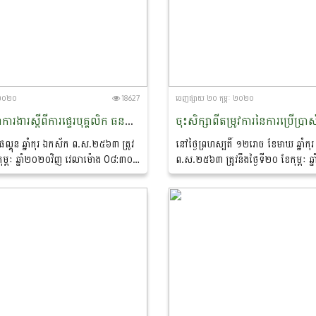
ៈ ២០២០
18627
ចេញ​ផ្សាយ​ ២០ កុម្ភៈ ២០២០
កិច្ចប្រជុំពិភាក្សាការងារស្តីពីការផ្ទេរបុគ្គលិក ធនធានទ្រព្យរដ្ឋ និងរចនាសម័្ពន្ធ
ផល្គុន ឆ្នាំកុរ ឯកស័ក ព.ស.២៥៦៣ ត្រូវ
នៅថ្ងៃព្រហស្បតិ៍ ១២រោច ខែមាឃ ឆ្នាំក
ែកុម្ភៈ ឆ្នាំ២០២០វិញ វេលាម៉ោង 0៨:៣០
ព.ស.២៥៦៣ ត្រូវនឹងថ្ងៃទី២០ ខែកុម្ភៈ ឆ្
្រជុំផ្កាច័ន្ទសែនសរ នៃអគារផ្ការំដួល
ការងារនាយកដ្ឋានបុគ្គលិកនិងអភិវឌ្ឍន៍ធ
្សាការងារស្តីពីការផ្ទេរបុគ្គលិក...
រៀបចំចុះសិក្សាពីតម្រូវការនៃការប្រើប្រា