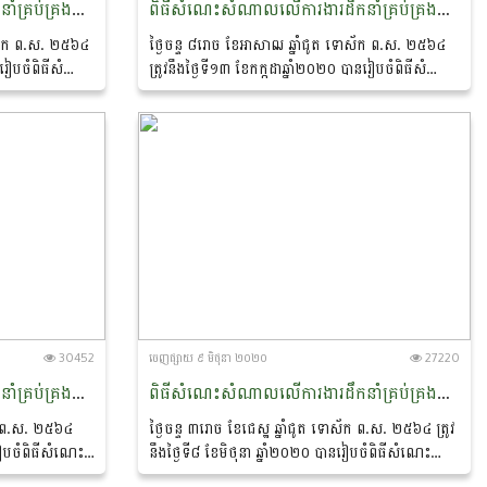
ពិធីសំណេះសំណាលលេីការងារដឹកនាំគ្រប់គ្រងមន្ទីរកសិកម្ម រុក្ខាប្រមាញ់ និងនេសាទខេត្តព្រះសីហនុ
ពិធីសំណេះសំណាលលេីការងារដឹកនាំគ្រប់គ្រងមន្ទីរកសិកម្ម រុក្ខាប្រមាញ់ និងនេសាទខេត្តកោះកុង
ទោស័ក ព.ស. ២៥៦៤
ថ្ងៃចន្ទ ៨រោច ខែអាសាឍ ឆ្នាំជូត ទោស័ក ព.ស. ២៥៦៤
ានរៀបចំពិធីសំណេះ
ត្រូវនឹងថ្ងៃទី១៣ ខែកក្កដាឆ្នាំ២០២០ បានរៀបចំពិធីសំណេះ
ម្ម រុក្ខាប្រមាញ់
សំណាលលេីការងារដឹកនាំគ្រប់គ្រងមន្ទីរកសិកម្ម រុក្ខាប្រមាញ់
និងនេសាទខេត្តកោះកុង...
30452
ចេញ​ផ្សាយ​ ៩ មិថុនា ២០២០
27220
ពិធីសំណេះសំណាលលេីការងារដឹកនាំគ្រប់គ្រងមន្ទីរកសិកម្ម រុក្ខាប្រមាញ់ និងនេសាទខេត្តមណ្ឌលគិរី
ពិធីសំណេះសំណាលលេីការងារដឹកនាំគ្រប់គ្រងមន្ទីរកសិកម្ម រុក្ខាប្រមាញ់ និងនេសាទខេត្តរតនគិរី
ស័ក ព.ស. ២៥៦៤
ថ្ងៃចន្ទ ៣រោច ខែជេស្ឋ ឆ្នាំជូត ទោស័ក ព.ស. ២៥៦៤ ត្រូវ
នរៀបចំពិធីសំណេះ
នឹងថ្ងៃទី៨ ខែមិថុនា ឆ្នាំ២០២០ បានរៀបចំពិធីសំណេះ
ម្ម រុក្ខាប្រមាញ់
សំណាលលេីការងារដឹកនាំគ្រប់គ្រងមន្ទីរកសិកម្ម រុក្ខាប្រមាញ់