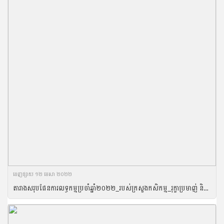
ចេញ​ផ្សាយ​ ១២ មេសា ២០២២
តារាងសរុបផែនការលទ្ធកម្មប្រចាំឆ្នាំ២០២២_របស់ក្រសួងកសិកម្ម_រុក្ខាប្រមាញ់​ និងនេសាទ