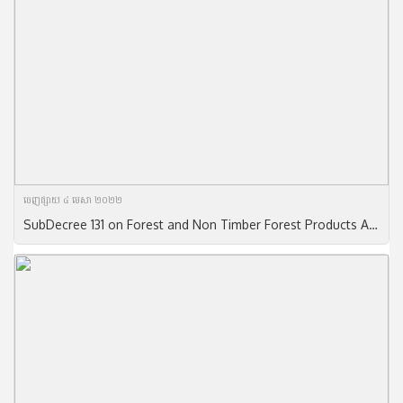
ចេញ​ផ្សាយ​ ៤ មេសា ២០២២
SubDecree 131 on Forest and Non Timber Forest Products Allow