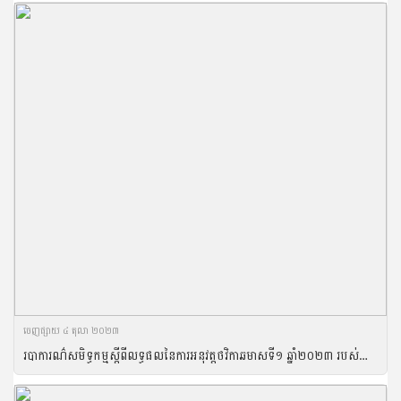
ចេញ​ផ្សាយ​ ៤ តុលា ២០២៣
របាការណ៌សមិទ្ធកម្ម​ស្តីពីលទ្ធផលនៃការអនុវត្តថវិកាឆមាសទី១ ឆ្នាំ២០២៣ របស់ក្រសួងកសិកម្ម រុក្ខាប្រមាញ់ និងនេសាទ