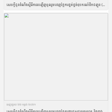
សេចក្តីជូនដំណឹងស្តីពីការអញ្ជើញចូលរួមដេញថ្លៃការផ្គត់ផ្គង់ឧបករណ៍ដឹកជញ្ជូន (មធ្យោបាយដឹងជញ្ជូន) ប្រចាំឆ្នាំ២០២១ របស់រដ្ឋបាលជលផល
ចេញ​ផ្សាយ​ ២២ កក្កដា ២០២១
សេចក្តីជូនដំណឹងស្តីពីការអញ្ជើញចូលរួមដេញថ្លៃការងារជួសជុលកាណូត និងនាវាដែក ប្រចាំឆ្នាំ២០២១ របស់រដ្ឋបាលជលផល