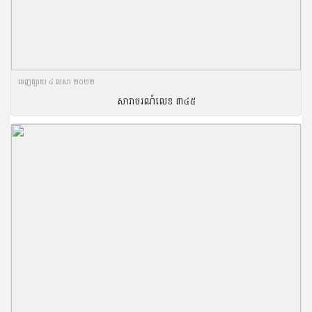
ចេញ​ផ្សាយ​ ៤ មេសា ២០២២
សារាចរណ៍លេខ ៣៤៥