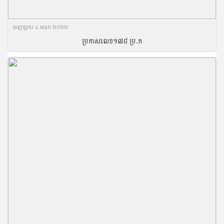
ចេញ​ផ្សាយ​ ៤ មេសា ២០២២
ប្រកាសលេខ១៧៨ ប្រ.ក