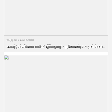
ចេញ​ផ្សាយ​ ៤ មេសា ២០២២
សេចក្ដីជូនដំណឹងលេខ ៣៥២៥ ស្ដីពីលក្ខខណ្ឌតម្រូវនៃការនាំចូលសត្វរស់ និងសាច់សត្វ