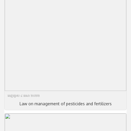
ចេញ​ផ្សាយ​ ៤ មេសា ២០២២
Law on management of pesticides and fertilizers