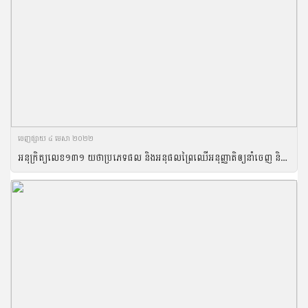
ចេញ​ផ្សាយ​ ៤ មេសា ២០២២
អនុក្រិត្យលេខ១៣១ យថាប្រភេទផល និងអនុផលព្រៃឈើអនុញ្ញាតិឲ្យនាំចេញ និងនាំចូល