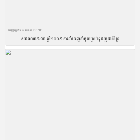
ចេញ​ផ្សាយ​ ៤ មេសា ២០២២
សជណ៣៥៤៣ ឆ្នាំ២០០៩ ការនាំចេញនាំចូលគ្រាប់ពូជរុក្ខជាតិព្រៃ