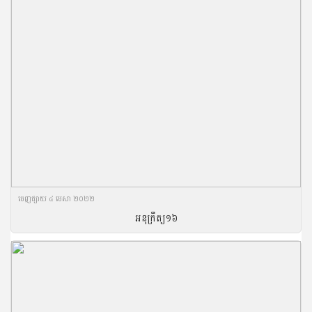
ចេញ​ផ្សាយ​ ៤ មេសា ២០២២
អនុក្រឹត្យ១៦