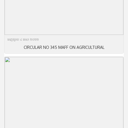
ចេញ​ផ្សាយ​ ៤ មេសា ២០២២
CIRCULAR NO 345 MAFF ON AGRICULTURAL