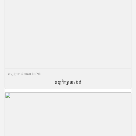
ចេញ​ផ្សាយ​ ៤ មេសា ២០២២
អនុក្រិត្យលេខ​៦៩