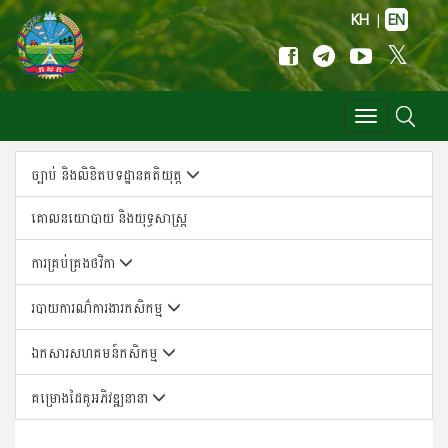
KH
|
EN
Toggle
navigation
ច្បាប់ និងលិខិតបទដ្ឋានគតិយុត្ត
គោលន​យោបាយ និង​យុទ្ធសា​ស្ត្រ
ការគ្រប់គ្រងថវិកា
របាយការណ៌ការងារកសិកម្ម
ឯកសារសហគមន៍កសិកម្ម
គម្រោងដៃគូអភិវឌ្ឍនានា