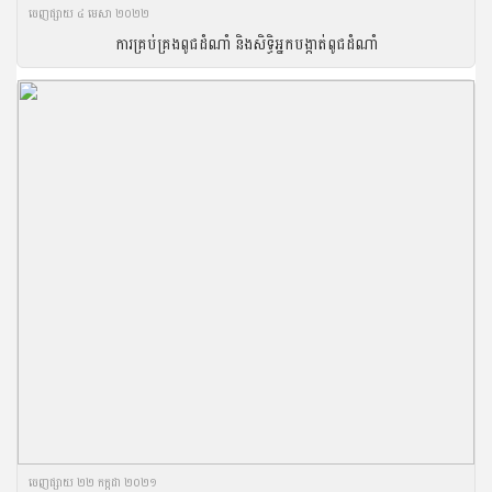
ចេញ​ផ្សាយ​ ៤ មេសា ២០២២
ការគ្រប់គ្រងពូជដំណាំ និងសិទ្ធិអ្នកបង្កាត់ពូជដំណាំ
ចេញ​ផ្សាយ​ ២២ កក្កដា ២០២១